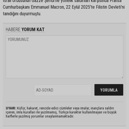
İsrail ordusunun Gazze Şeridi'ne yönelik saldırıları karşısında Fransa
Cumhurbaşkanı Emmanuel Macron, 22 Eylül 2025'te Filistin Devleti'ni
tanıdığını duyurmuştu.
HABERE
YORUM KAT
UYARI:
Küfür, hakaret, rencide edici cümleler veya imalar, inançlara saldırı
içeren, imla kuralları ile yazılmamış, Türkçe karakter kullanılmayan ve büyük
harflerle yazılmış yorumlar onaylanmamaktadır.