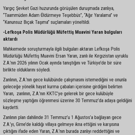
Yargıç Şevket Gazi huzurunda görüşülen duruşmada zanlıya,
“Taammüden Adam Öldürmeye Teşebbüs”, “Ağır Yaralama” ve
“Kanunsuz Bıçak Taşıma” suçlamaları yöneltildi.
-Lefkoşa Polis Müdürlüğü Müfettiş Muavini Yaran bulguları
aktardı
Mahkemede soruşturmayla ilgili bulguları aktaran Lefkoşa Polis
Müdürlüğü Müfettiş Muavini Ersan Yaran, zanlı ile Kırgızistan uyruklu
Z.A.’nın 2026 yılının Ocak ayında tanıştığını ve Türkiye’de bir süre
birlikte olduklarını söyledi.
Zanlının, Z.A.’nın gece kulübünde çalışmasını istemediğini ve onunla
geleceğe yönelik hayat kurma çabaları içerisine girdiğini belirten
Yaran, zanlının, Z.A.’nın KKTC’ye gelerek bir gece kulübüyle
sözleşme yaptığını öğrenmesi üzerine 30 Temmuz’da adaya geldiğini
kaydetti.
Zanlının plan dahilinde 31 Temmuz’u 1 Ağustos’a bağlayan gece
Z.A.’yı, Girne’de kaldığı villaya gelmeye ikna ettiğini ve karşısına
çıktığını ifade eden Yaran, Z.A.’nın burada zanlıyı reddettiğini ve