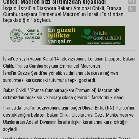
Chikli: Macron bizi sırtımızdan bıçakladı
A+
İşgalci İsrail'in Diaspora Bakanı Amichai Chikli, Fransa
A-
Cumhurbaşkanı Emmanuel Macron'un İsrail'i "sırtından
bıçakladığını" söyledi.
İsrail'de yayın yapan Kanal 14 televizyonuna konuşan Diaspora Bakanı
Chikli, Fransa Cumhurbaşkanı Emmanuel Macron'un
İsrail'in Gazze Şeridi'ne yönelik saldırılarını ateşkese rağmen
sürdürmesi karşısındaki tutumuna tepki gösterdi.
Bakan Chikli, "(Fransa Cumhurbaşkanı Emmanuel) Macron bizi
sırtımızdan bıçakladı ve bıçağı sıkıca çevirdi." ifadelerini kullandı.
Fransa'da İsrail'in pozisyonunu aşırı sağcı Ulusal Birlik (RN) Partisi'nin
desteklediğini belirten Bakan Chikli, Uluslararası Ceza Mahkemesi ve
Uluslararası Adalet Divanının İsrail'e ilişkin kararlarına karşı çıktığını
söyledi.