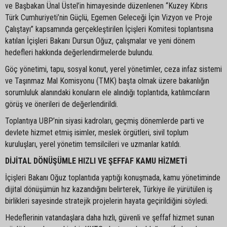
ve Başbakan Ünal Üstel’in himayesinde düzenlenen “Kuzey Kıbrıs
Türk Cumhuriyeti’nin Güçlü, Egemen Geleceği İçin Vizyon ve Proje
Çalıştayı” kapsamında gerçekleştirilen İçişleri Komitesi toplantısına
katılan İçişleri Bakanı Dursun Oğuz, çalışmalar ve yeni dönem
hedefleri hakkında değerlendirmelerde bulundu.
Göç yönetimi, tapu, sosyal konut, yerel yönetimler, ceza infaz sistemi
ve Taşınmaz Mal Komisyonu (TMK) başta olmak üzere bakanlığın
sorumluluk alanındaki konuların ele alındığı toplantıda, katılımcıların
görüş ve önerileri de değerlendirildi.
Toplantıya UBP’nin siyasi kadroları, geçmiş dönemlerde parti ve
devlete hizmet etmiş isimler, meslek örgütleri, sivil toplum
kuruluşları, yerel yönetim temsilcileri ve uzmanlar katıldı.
DİJİTAL DÖNÜŞÜMLE HIZLI VE ŞEFFAF KAMU HİZMETİ
İçişleri Bakanı Oğuz toplantıda yaptığı konuşmada, kamu yönetiminde
dijital dönüşümün hız kazandığını belirterek, Türkiye ile yürütülen iş
birlikleri sayesinde stratejik projelerin hayata geçirildiğini söyledi.
Hedeflerinin vatandaşlara daha hızlı, güvenli ve şeffaf hizmet sunan