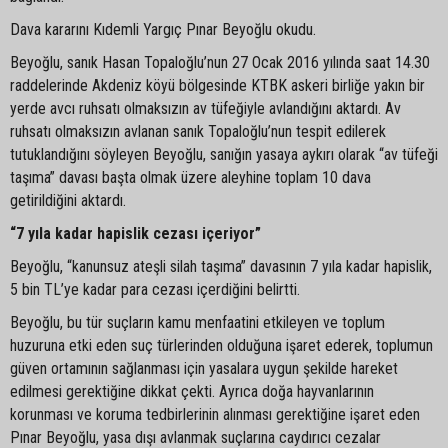
Dava kararını Kıdemli Yargıç Pınar Beyoğlu okudu.
Beyoğlu, sanık Hasan Topaloğlu’nun 27 Ocak 2016 yılında saat 14.30
raddelerinde Akdeniz köyü bölgesinde KTBK askeri birliğe yakın bir
yerde avcı ruhsatı olmaksızın av tüfeğiyle avlandığını aktardı. Av
ruhsatı olmaksızın avlanan sanık Topaloğlu’nun tespit edilerek
tutuklandığını söyleyen Beyoğlu, sanığın yasaya aykırı olarak “av tüfeği
taşıma” davası başta olmak üzere aleyhine toplam 10 dava
getirildiğini aktardı.
“7 yıla kadar hapislik cezası içeriyor”
Beyoğlu, “kanunsuz ateşli silah taşıma” davasının 7 yıla kadar hapislik,
5 bin TL’ye kadar para cezası içerdiğini belirtti.
Beyoğlu, bu tür suçların kamu menfaatini etkileyen ve toplum
huzuruna etki eden suç türlerinden olduğuna işaret ederek, toplumun
güven ortamının sağlanması için yasalara uygun şekilde hareket
edilmesi gerektiğine dikkat çekti. Ayrıca doğa hayvanlarının
korunması ve koruma tedbirlerinin alınması gerektiğine işaret eden
Pınar Beyoğlu, yasa dışı avlanmak suçlarına caydırıcı cezalar