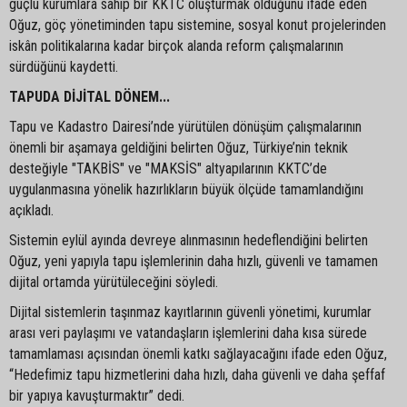
güçlü kurumlara sahip bir KKTC oluşturmak olduğunu ifade eden
Oğuz, göç yönetiminden tapu sistemine, sosyal konut projelerinden
iskân politikalarına kadar birçok alanda reform çalışmalarının
sürdüğünü kaydetti.
TAPUDA DİJİTAL DÖNEM...
Tapu ve Kadastro Dairesi’nde yürütülen dönüşüm çalışmalarının
önemli bir aşamaya geldiğini belirten Oğuz, Türkiye’nin teknik
desteğiyle "TAKBİS" ve "MAKSİS" altyapılarının KKTC’de
uygulanmasına yönelik hazırlıkların büyük ölçüde tamamlandığını
açıkladı.
Sistemin eylül ayında devreye alınmasının hedeflendiğini belirten
Oğuz, yeni yapıyla tapu işlemlerinin daha hızlı, güvenli ve tamamen
dijital ortamda yürütüleceğini söyledi.
Dijital sistemlerin taşınmaz kayıtlarının güvenli yönetimi, kurumlar
arası veri paylaşımı ve vatandaşların işlemlerini daha kısa sürede
tamamlaması açısından önemli katkı sağlayacağını ifade eden Oğuz,
“Hedefimiz tapu hizmetlerini daha hızlı, daha güvenli ve daha şeffaf
bir yapıya kavuşturmaktır” dedi.