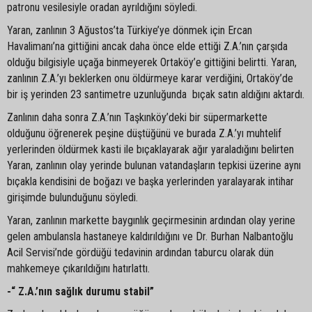
patronu vesilesiyle oradan ayrıldığını söyledi.
Yaran, zanlının 3 Ağustos’ta Türkiye’ye dönmek için Ercan
Havalimanı’na gittiğini ancak daha önce elde ettiği Z.A.’nın çarşıda
olduğu bilgisiyle uçağa binmeyerek Ortaköy’e gittiğini belirtti. Yaran,
zanlının Z.A.’yı beklerken onu öldürmeye karar verdiğini, Ortaköy’de
bir iş yerinden 23 santimetre uzunluğunda bıçak satın aldığını aktardı.
Zanlının daha sonra Z.A.’nın Taşkınköy’deki bir süpermarkette
olduğunu öğrenerek peşine düştüğünü ve burada Z.A.’yı muhtelif
yerlerinden öldürmek kasti ile bıçaklayarak ağır yaraladığını belirten
Yaran, zanlının olay yerinde bulunan vatandaşların tepkisi üzerine aynı
bıçakla kendisini de boğazı ve başka yerlerinden yaralayarak intihar
girişimde bulunduğunu söyledi.
Yaran, zanlının markette baygınlık geçirmesinin ardından olay yerine
gelen ambulansla hastaneye kaldırıldığını ve Dr. Burhan Nalbantoğlu
Acil Servisi’nde gördüğü tedavinin ardından taburcu olarak dün
mahkemeye çıkarıldığını hatırlattı.
-“ Z.A.’nın sağlık durumu stabil”