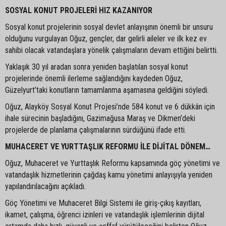
SOSYAL KONUT PROJELERİ HIZ KAZANIYOR
Sosyal konut projelerinin sosyal devlet anlayışının önemli bir unsuru
olduğunu vurgulayan Oğuz, gençler, dar gelirli aileler ve ilk kez ev
sahibi olacak vatandaşlara yönelik çalışmaların devam ettiğini belirtti.
Yaklaşık 30 yıl aradan sonra yeniden başlatılan sosyal konut
projelerinde önemli ilerleme sağlandığını kaydeden Oğuz,
Güzelyurt’taki konutların tamamlanma aşamasına geldiğini söyledi.
Oğuz, Alayköy Sosyal Konut Projesi’nde 584 konut ve 6 dükkân için
ihale sürecinin başladığını, Gazimağusa Maraş ve Dikmen’deki
projelerde de planlama çalışmalarının sürdüğünü ifade etti.
MUHACERET VE YURTTAŞLIK REFORMU İLE DİJİTAL DÖNEM…
Oğuz, Muhaceret ve Yurttaşlık Reformu kapsamında göç yönetimi ve
vatandaşlık hizmetlerinin çağdaş kamu yönetimi anlayışıyla yeniden
yapılandırılacağını açıkladı.
Göç Yönetimi ve Muhaceret Bilgi Sistemi ile giriş-çıkış kayıtları,
ikamet, çalışma, öğrenci izinleri ve vatandaşlık işlemlerinin dijital