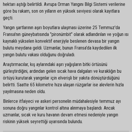
hektarı aştığı belirtildi. Avrupa Orman Yangını Bilgi Sistemi verilerine
göre bu rakam, son on yılların en yüksek seviyesi olarak kayıtlara
geçti.
Yangın şartlarının aşırı boyutlara ulaşması üzerine 25 Temmuz'da
Fransa'nın güneybatısında "pironümbit" olarak adlandırılan ve yoğun ısı
kaynaklı yükselen konvektif enerjiyle beslenen devasa bir yangın
bulutu meydana geldi. Uzmanlar, bunun Fransa'da kaydedilen ilk
yangın bulutu vakası olduğunu doğruladı.
Araştırmacılar, kış aylarındaki aşırı yağışların bitki örtüsünü
gürleştirdiğini, ardından gelen sıcak hava dalgaları ve kuraklığın bu
örtüyü kurutarak yangınlar için elverişli bir yakıta dönüştürdüğünü
belirtti. Saatte 65 kilometre hıza ulaşan rüzgarlar ise alevlerin hızla
yayılmasına neden oldu.
Binlerce itfaiyeci ve askeri personelin müdahalesiyle temmuz ayı
sonuna doğru yangınlar kontrol altına alınmaya başlandı. Ancak
uzmanlar, sıcak ve kuru havanın devam etmesi nedeniyle yangın
riskinin yüksek seyrettiği uyarısında bulundu.