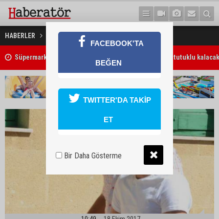
1 ay hapis yatacak
HABERLER
GÜNDEM
FACEBOOK'TA
7 Ağustos 2026 Döviz Kurları
BEĞEN
TWITTER'DA TAKİP
ET
Bir Daha Gösterme
10:49
18 Ekim 2017