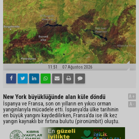
11:51
07 Ağustos 2026
New York büyüklüğünde alan küle döndü
A+
İspanya ve Fransa, son on yılların en yıkıcı orman
A-
yangınlarıyla mücadele etti. İspanya'da ülke tarihinin
en büyük yangını kaydedilirken, Fransa'da ise ilk kez
yangın kaynaklı bir fırtına bulutu (pironümbit) oluştu.