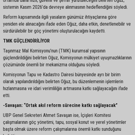
ortamda daha hızlı, güvenli ve şeffaf yürütüleceğini belirten Oğuz,
sistemin Kasım 2026’da devreye alınmasının hedeflendiğini söyledi.
Reform kapsamında ilgili yasaların günümüz ihtiyaçlarına göre
yeniden ele alınacağını ifade eden Oğuz, daha etkin, denetlenebilir ve
sürdürülebilir bir göç yönetimi oluşturulacağını kaydetti.
TMK GÜÇLENDİRİLİYOR
Taşınmaz Mal Komisyonu’nun (TMK) kurumsal yapısının
güçlendirildiğini belirten Oğuz, Komisyonun mülkiyet uyuşmazlıklarının
çözümünde önemli bir mekanizma olduğunu söyledi.
Komisyonun Tapu ve Kadastro Dairesi bünyesinde ayrı bir birim
olarak yapılandırıldığını belirten Oğuz, bu düzenlemenin işlemlerin
hızlanmasına ve idari verimliliğin artmasına katkı sağlayacağını ifade
etti.
-Savaşan: “Ortak akıl reform sürecine katkı sağlayacak”
UBP Genel Sekreteri Ahmet Savaşan ise, İçişleri Komitesi
çalışmalarının göç yönetimi, tapu, sosyal konut ve yerel yönetimler
başta olmak üzere reform çalışmalarına önemli katkı sunduğunu