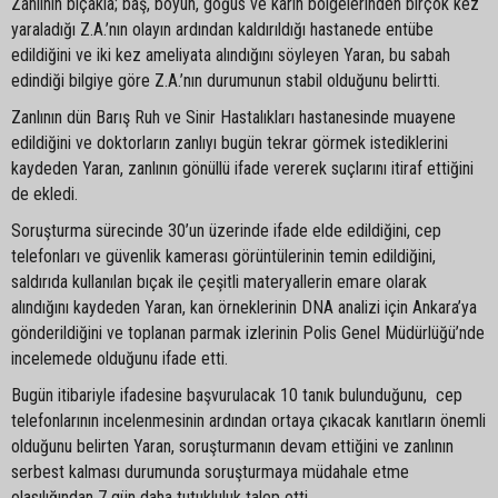
Zanlının bıçakla; baş, boyun, göğüs ve karın bölgelerinden birçok kez
yaraladığı Z.A.’nın olayın ardından kaldırıldığı hastanede entübe
edildiğini ve iki kez ameliyata alındığını söyleyen Yaran, bu sabah
edindiği bilgiye göre Z.A.’nın durumunun stabil olduğunu belirtti.
Zanlının dün Barış Ruh ve Sinir Hastalıkları hastanesinde muayene
edildiğini ve doktorların zanlıyı bugün tekrar görmek istediklerini
kaydeden Yaran, zanlının gönüllü ifade vererek suçlarını itiraf ettiğini
de ekledi.
Soruşturma sürecinde 30’un üzerinde ifade elde edildiğini, cep
telefonları ve güvenlik kamerası görüntülerinin temin edildiğini,
saldırıda kullanılan bıçak ile çeşitli materyallerin emare olarak
alındığını kaydeden Yaran, kan örneklerinin DNA analizi için Ankara’ya
gönderildiğini ve toplanan parmak izlerinin Polis Genel Müdürlüğü’nde
incelemede olduğunu ifade etti.
Bugün itibariyle ifadesine başvurulacak 10 tanık bulunduğunu, cep
telefonlarının incelenmesinin ardından ortaya çıkacak kanıtların önemli
olduğunu belirten Yaran, soruşturmanın devam ettiğini ve zanlının
serbest kalması durumunda soruşturmaya müdahale etme
olasılığından 7 gün daha tutukluluk talep etti.