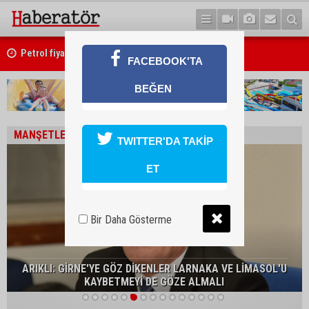
ı
Petrol fiyatları yüseldi
FACEBOOK'TA
BEĞEN
MANŞETLER
TWITTER'DA TAKİP
ET
Bir Daha Gösterme
ARIKLI: GİRNE'YE GÖZ DİKENLER LARNAKA VE LİMASOL'U
KAYBETMEYİ DE GÖZE ALMALI
1
2
3
4
5
6
7
8
9
10
11
12
13
14
15