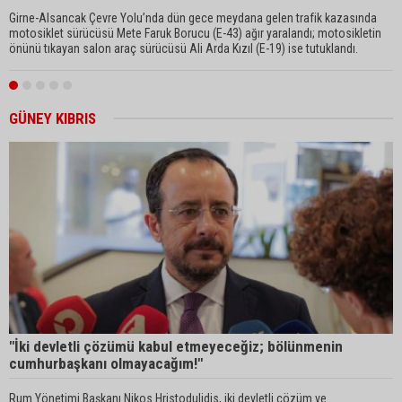
Girne-Alsancak Çevre Yolu’nda dün gece meydana gelen trafik kazasında
B
motosiklet sürücüsü Mete Faruk Borucu (E-43) ağır yaralandı; motosikletin
K
önünü tıkayan salon araç sürücüsü Ali Arda Kızıl (E-19) ise tutuklandı.
GÜNEY KIBRIS
"İki devletli çözümü kabul etmeyeceğiz; bölünmenin
"
cumhurbaşkanı olmayacağım!"
Rum Yönetimi Başkanı Nikos Hristodulidis, iki devletli çözüm ve
R