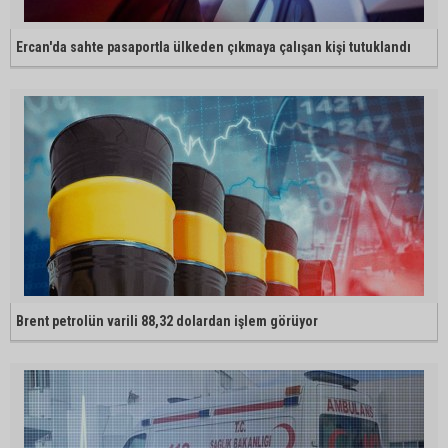
Ercan'da sahte pasaportla ülkeden çıkmaya çalışan kişi tutuklandı
Brent petrolün varili 88,32 dolardan işlem görüyor