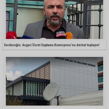
Serdaroğlu: Asgari Ücret Saptama Komisyonu’nu derhal toplayın!