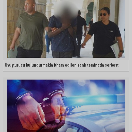
Uyuşturucu bulundurmakla itham edilen zanlı teminatla serbest