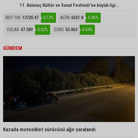
11. Kalavaç Kültür ve Sanat Festivali’ne büyük ilgi…
BIST 100
13720.47
0.13%
ALTIN
6521.8
0.46%
DOLAR
47.589
0.02%
EURO
55.063
0.04%
GÜNDEM
Kazada motosiklet sürücüsü ağır yaralandı
1