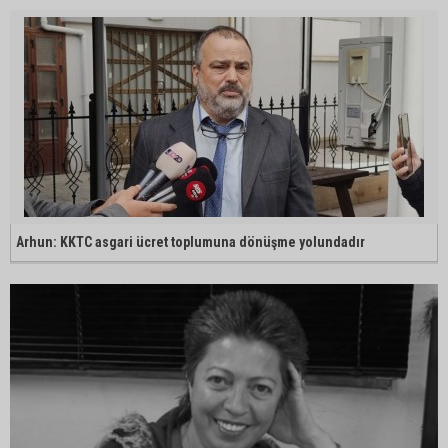
Arhun: KKTC asgari ücret toplumuna dönüşme yolundadır