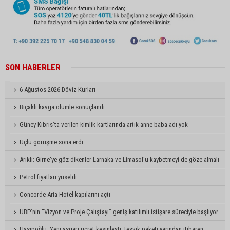
SON HABERLER
6 Ağustos 2026 Döviz Kurları
Bıçaklı kavga ölümle sonuçlandı
Güney Kıbrıs’ta verilen kimlik kartlarında artık anne-baba adı yok
Üçlü görüşme sona erdi
Arıklı: Girne'ye göz dikenler Larnaka ve Limasol'u kaybetmeyi de göze almalı
Petrol fiyatları yüseldi
Concorde Aria Hotel kapılarını açtı
UBP’nin “Vizyon ve Proje Çalıştayı” geniş katılımlı istişare süreciyle başlıyor
Hasipoğlu: Yeni asgari ücret kesinleşti, teşvik paketi yarından itibaren