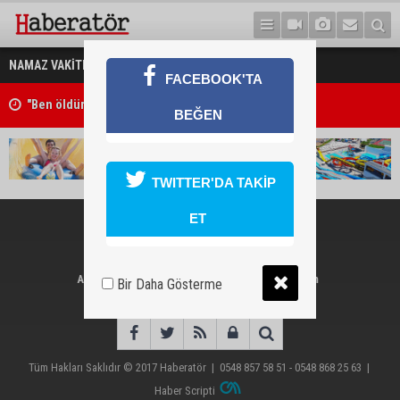
NAMAZ VAKİTLERİ
FACEBOOK'TA
"Ben öldürdüm"
BEĞEN
TWITTER'DA TAKİP
ET
Ana Sayfa
İletişim
Bir Daha Gösterme
Künye
RSS
Tüm Hakları Saklıdır © 2017
Haberatör
|
0548 857 58 51 - 0548 868 25 63
|
Haber Scripti