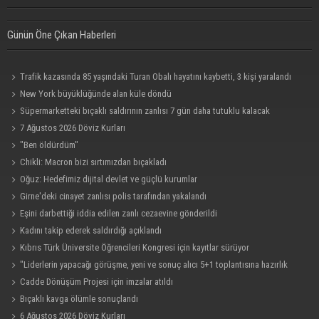
Günün Öne Çıkan Haberleri
Trafik kazasında 85 yaşındaki Turan Obalı hayatını kaybetti, 3 kişi yaralandı
New York büyüklüğünde alan küle döndü
Süpermarketteki bıçaklı saldırının zanlısı 7 gün daha tutuklu kalacak
7 Ağustos 2026 Döviz Kurları
"Ben öldürdüm"
Chikli: Macron bizi sırtımızdan bıçakladı
Oğuz: Hedefimiz dijital devlet ve güçlü kurumlar
Girne'deki cinayet zanlısı polis tarafından yakalandı
Eşini darbettiği iddia edilen zanlı cezaevine gönderildi
Kadını takip ederek saldırdığı açıklandı
Kıbrıs Türk Üniversite Öğrencileri Kongresi için kayıtlar sürüyor
"Liderlerin yapacağı görüşme, yeni ve sonuç alıcı 5+1 toplantısına hazırlık
niteliği taşıyor"
Cadde Dönüşüm Projesi için imzalar atıldı
Bıçaklı kavga ölümle sonuçlandı
6 Ağustos 2026 Döviz Kurları