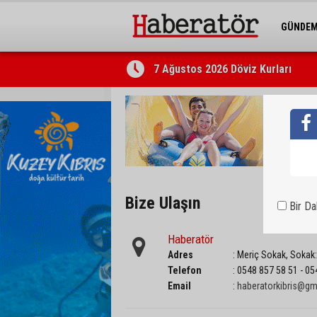
GÜNDE
BELEDİY
7 Ağustos 2026 Döviz Kurları
Bize Ulaşın
Bir D
Haberatör
Adres
: Meriç Sokak, Sokak
Telefon
: 0548 857 58 51 - 0
Email
:
haberatorkibris@gm