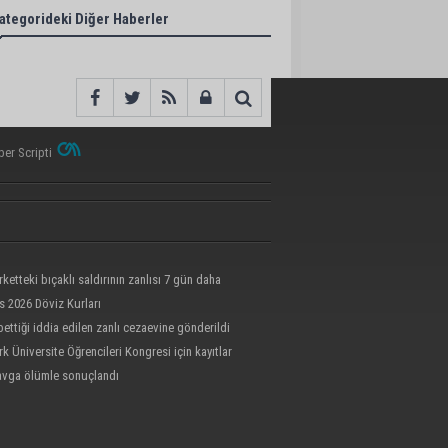
ategorideki Diğer Haberler
er Scripti
etteki bıçaklı saldırının zanlısı 7 gün daha
cak
s 2026 Döviz Kurları
bettiği iddia edilen zanlı cezaevine gönderildi
rk Üniversite Öğrencileri Kongresi için kayıtlar
kavga ölümle sonuçlandı