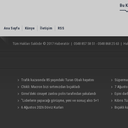
Bu K
Ana Sayfa
Künye
İletişim
RSS
Tüm Hakları Saklıdır © 2017
Haberatör
|
0548 857 58 51 - 0548 868 25 63
|
Hab
Trafik kazasında 85 yaşındaki Turan Obalı hayatını
Süpermark
kaybetti, 3 kişi yaralandı
Chikli: Macron bizi sırtımızdan bıçakladı
tutuklu kala
7 Ağusto
Girne'deki cinayet zanlısı polis tarafından yakalandı
Eşini dar
"Liderlerin yapacağı görüşme, yeni ve sonuç alıcı 5+1
Kıbrıs Tü
toplantısına hazırlık niteliği taşıyor"
6 Ağustos 2026 Döviz Kurları
sürüyor
Bıçaklı 