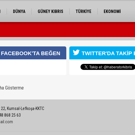
M
DÜNYA
GÜNEY KIBRIS
TÜRKİYE
EKONOMİ
ELER
RÖPORTAJ
EĞİTİM
SPOR
FACEBOOK'TA BEĞEN
TWITTER'DA TAKİP 
aha Gösterme
: 22, Kumsal-Lefkoşa-KKTC
548 868 25 63
ail.com