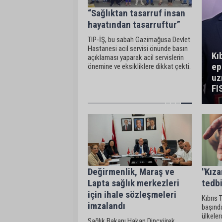
“Sağlıktan tasarruf insan
hayatından tasarruftur”
TIP-İŞ, bu sabah Gazimağusa Devlet
Hastanesi acil servisi önünde basın
Kı
açıklaması yaparak acil servislerin
ep
önemine ve eksikliklere dikkat çekti.
Tabipler Birliği ile KTÖS basın
uz
açıklamasına katılarak TIP-İŞ’e
FI
destek belirtti.
Değirmenlik, Maraş ve
"Kıza
Lapta sağlık merkezleri
tedbi
için ihale sözleşmeleri
Kıbrıs 
imzalandı
başında
ülkele
Sağlık Bakanı Hakan Dinçyürek,