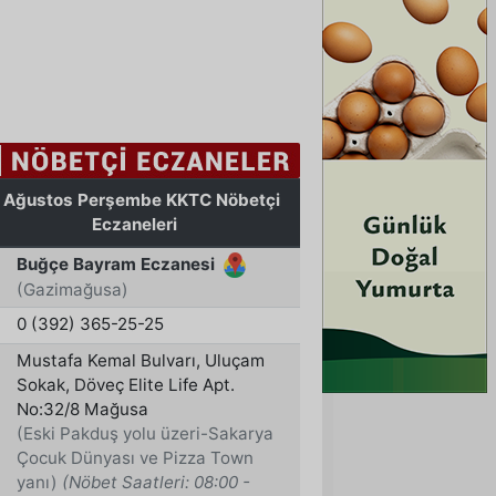
TABİPLER BİRLİĞİ: PROSTAT KANSERİ 
EN BELİRLEYİCİ FAKTÖR ERKEN 