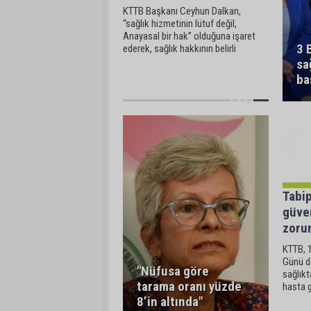
KTTB Başkanı Ceyhun Dalkan,
“sağlık hizmetinin lütuf değil,
Anayasal bir hak” olduğuna işaret
3 
ederek, sağlık hakkının belirli
bölgelerde “pilot uygulama” adı
sa
altında parça parça sunulmasının da
ba
Anayasanın sağlık hakkı ve eşitlik
ilkelerine aykırı olduğunu
Tabip
güven
zoru
KTTB, 1
Günü do
"Nüfusa göre
sağlıkt
tarama oranı yüzde
hasta 
olabile
8’in altında"