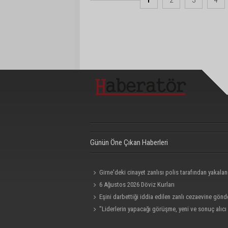
1
2
3
4
Günün Öne Çıkan Haberleri
Girne'deki cinayet zanlısı polis tarafından yakalan
6 Ağustos 2026 Döviz Kurları
Eşini darbettiği iddia edilen zanlı cezaevine gönde
"Liderlerin yapacağı görüşme, yeni ve sonuç alıcı
toplantısına hazırlık niteliği taşıyor"