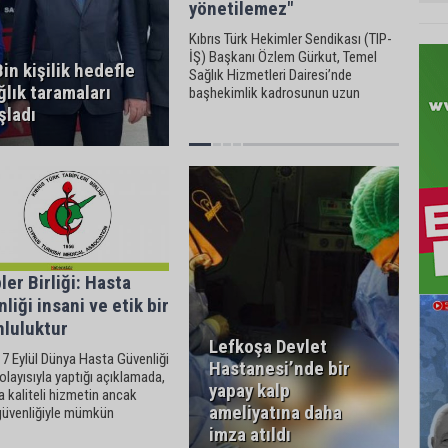
yönetilemez"
Kıbrıs Türk Hekimler Sendikası (TIP-
İŞ) Başkanı Özlem Gürkut, Temel
Bin kişilik hedefle
Sağlık Hizmetleri Dairesi’nde
ğlık taramaları
başhekimlik kadrosunun uzun
süredir boş olduğunu belirtti.
şladı
ler Birliği: Hasta
liği insani ve etik bir
nluluktur
Lefkoşa Devlet
7 Eylül Dünya Hasta Güvenliği
Hastanesi’nde bir
layısıyla yaptığı açıklamada,
yapay kalp
a kaliteli hizmetin ancak
ameliyatına daha
güvenliğiyle mümkün
ceğini vurgulayarak,
imza atıldı