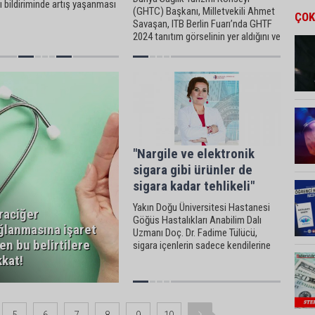
ı bildiriminde artış yaşanması
(GHTC) Başkanı, Milletvekili Ahmet
ÇOK
le halkı bilgilendirmek
Savaşan, ITB Berlin Fuarı’nda GHTF
a açıklama yaptı.
2024 tanıtım görselinin yer aldığını ve
broşürünün 170 ülke standına
ulaştırıldığını kaydetti.
"Nargile ve elektronik
sigara gibi ürünler de
sigara kadar tehlikeli"
Yakın Doğu Üniversitesi Hastanesi
raciğer
Göğüs Hastalıkları Anabilim Dalı
ğlanmasına işaret
Uzmanı Doç. Dr. Fadime Tülücü,
en bu belirtilere
sigara içenlerin sadece kendilerine
değil bütün çevrelerine büyük zarar
kkat!
verdiklerini hatırlatıyor.