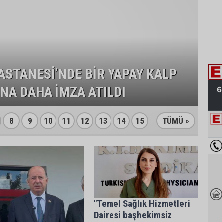
ASTANESİ’NDE BİR YAPAY KALP
NA DAHA İMZA ATILDI
8
9
10
11
12
13
14
15
TÜMÜ »
"Temel Sağlık Hizmetleri
Dairesi başhekimsiz