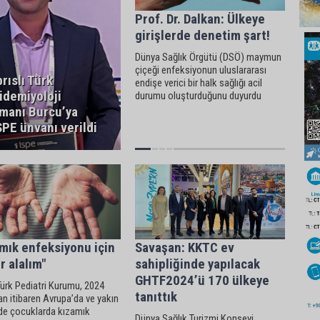
Prof. Dr. Dalkan: Ülkeye
girişlerde denetim şart!
Dünya Sağlık Örgütü (DSÖ) maymun
çiçeği enfeksiyonun uluslararası
brıslı Türk
endişe verici bir halk sağlığı acil
idemiyoloji
durumu oluşturduğunu duyurdu
manı Burcu’ya
SPE ünvanı verildi
mık enfeksiyonu için
Savaşan: KKTC ev
r alalım"
sahipliğinde yapılacak
GHTF2024’ü 170 ülkeye
Türk Pediatri Kurumu, 2024
tanıttık
n itibaren Avrupa’da ve yakın
rde çocuklarda kızamık
Dünya Sağlık Turizmi Konseyi