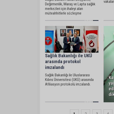
vakalar
Değirmenlik, Maraş ve Lapta sağlık
nedeniy
merkezleri için ihaleyi alan
amacıyl
müteahhitlerle sözleşme
imzalandığını açıkladı.
Sağlık Bakanlığı ile UKÜ
arasında protokol
imzalandı
Sağlık Bakanlığı ile Uluslararası
Ka
Kıbrıs Üniversitesi (UKÜ) arasında
ya
Afiliasyon protokolü imzalandı.
ed
di