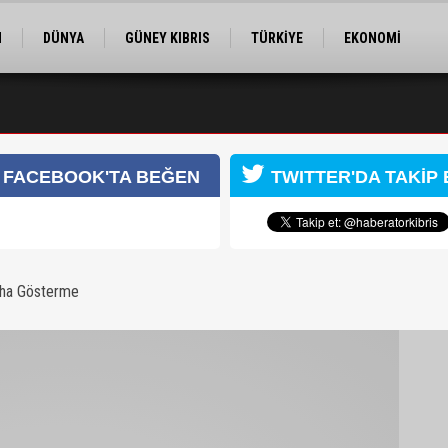
M
DÜNYA
GÜNEY KIBRIS
TÜRKİYE
EKONOMİ
ELER
RÖPORTAJ
EĞİTİM
SPOR
arafından yakalandı
FACEBOOK'TA BEĞEN
TWITTER'DA TAKİP 
aha Gösterme