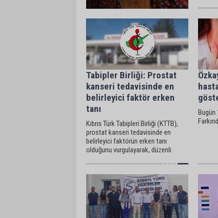
“Hastal
bir göre
zorunlu
Tabipler Birliği: Prostat
Özka
kanseri tedavisinde en
hasta
belirleyici faktör erken
göst
tanı
Bugün 
Farkınd
Kıbrıs Türk Tabipleri Birliği (KTTB),
prostat kanseri tedavisinde en
belirleyici faktörün erken tanı
olduğunu vurgulayarak, düzenli
kontrol yaptırmanın önemine dikkat
çekti.