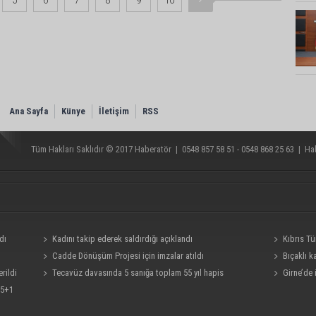
5
6
7
8
9
10
Ana Sayfa
Künye
İletişim
RSS
Tüm Hakları Saklıdır © 2017
Haberatör
|
0548 857 58 51 - 0548 868 25 63
|
Hab
dı
Kadını takip ederek saldırdığı açıklandı
Kıbrıs Tü
Cadde Dönüşüm Projesi için imzalar atıldı
sürüyor
Bıçaklı 
rildi
Tecavüz davasında 5 sanığa toplam 55 yıl hapis
Girne’de 
 5+1