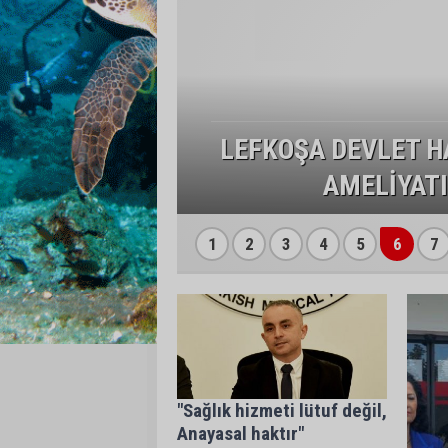
 İNSANİ VE
LEFKOŞA DEVLET H
AMELİYATI
1
2
3
4
5
6
7
"Sağlık hizmeti lütuf değil,
Anayasal haktır"