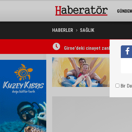
GÜNDE
BELEDİY
HABERLER
SAĞLIK
Girne'deki cinayet zanlısı polis t
Bir D