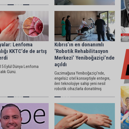
arın güvenliği yalnızca tıbbi
v değil, insani ve etik bir
luktur” dedi.
yalar: Lenfoma
Kıbrıs’ın en donanımlı
lığı KKTC’de de artış
‘Robotik Rehabilitasyon
erdi
Merkezi’ Yeniboğaziçi’nde
açıldı
15 Eylül Dünya Lenfoma
alık Günü.
Gazimağusa Yeniboğaziçi’nde,
engelsiz otel konseptiyle entegre,
ileri teknolojiye sahip yeni nesil
robotik cihazlarla donatılmış
Romatem Move Kıbrıs hasta
kabulüne başladı.