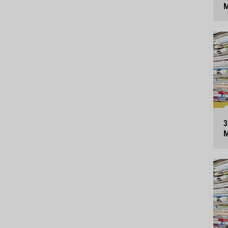
M
3
M