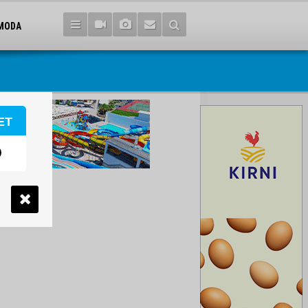
MODA
ET