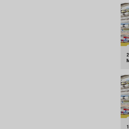
2
M
1