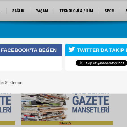
M
SAĞLIK
YAŞAM
TEKNOLOJİ & BİLİM
SPOR
GÜZELLİK
İLİŞKİLER
FACEBOOK'TA BEĞEN
TWITTER'DA TAKİP 
aha Gösterme