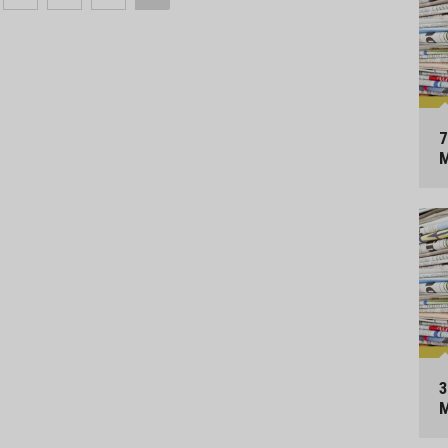
7
M
3
M