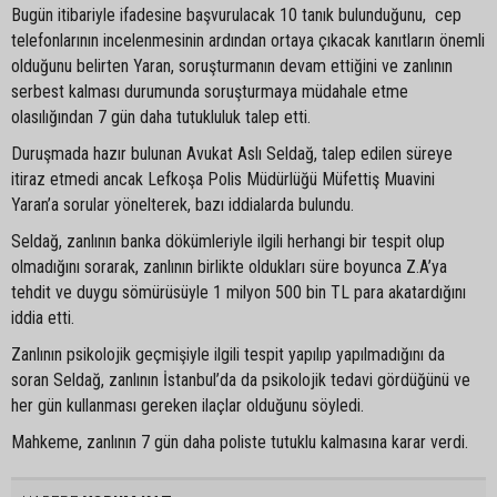
Bugün itibariyle ifadesine başvurulacak 10 tanık bulunduğunu, cep
telefonlarının incelenmesinin ardından ortaya çıkacak kanıtların önemli
olduğunu belirten Yaran, soruşturmanın devam ettiğini ve zanlının
serbest kalması durumunda soruşturmaya müdahale etme
olasılığından 7 gün daha tutukluluk talep etti.
Duruşmada hazır bulunan Avukat Aslı Seldağ, talep edilen süreye
itiraz etmedi ancak Lefkoşa Polis Müdürlüğü Müfettiş Muavini
Yaran’a sorular yönelterek, bazı iddialarda bulundu.
Seldağ, zanlının banka dökümleriyle ilgili herhangi bir tespit olup
olmadığını sorarak, zanlının birlikte oldukları süre boyunca Z.A’ya
tehdit ve duygu sömürüsüyle 1 milyon 500 bin TL para akatardığını
iddia etti.
Zanlının psikolojik geçmişiyle ilgili tespit yapılıp yapılmadığını da
soran Seldağ, zanlının İstanbul’da da psikolojik tedavi gördüğünü ve
her gün kullanması gereken ilaçlar olduğunu söyledi.
Mahkeme, zanlının 7 gün daha poliste tutuklu kalmasına karar verdi.