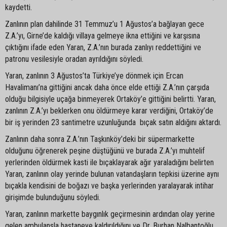
kaydetti.
Zanlının plan dahilinde 31 Temmuz’u 1 Ağustos’a bağlayan gece
Z.A.’yı, Girne’de kaldığı villaya gelmeye ikna ettiğini ve karşısına
çıktığını ifade eden Yaran, Z.A.’nın burada zanlıyı reddettiğini ve
patronu vesilesiyle oradan ayrıldığını söyledi.
Yaran, zanlının 3 Ağustos’ta Türkiye’ye dönmek için Ercan
Havalimanı’na gittiğini ancak daha önce elde ettiği Z.A.’nın çarşıda
olduğu bilgisiyle uçağa binmeyerek Ortaköy’e gittiğini belirtti. Yaran,
zanlının Z.A.’yı beklerken onu öldürmeye karar verdiğini, Ortaköy’de
bir iş yerinden 23 santimetre uzunluğunda bıçak satın aldığını aktardı.
Zanlının daha sonra Z.A.’nın Taşkınköy’deki bir süpermarkette
olduğunu öğrenerek peşine düştüğünü ve burada Z.A.’yı muhtelif
yerlerinden öldürmek kasti ile bıçaklayarak ağır yaraladığını belirten
Yaran, zanlının olay yerinde bulunan vatandaşların tepkisi üzerine aynı
bıçakla kendisini de boğazı ve başka yerlerinden yaralayarak intihar
girişimde bulunduğunu söyledi.
Yaran, zanlının markette baygınlık geçirmesinin ardından olay yerine
gelen ambulansla hastaneye kaldırıldığını ve Dr. Burhan Nalbantoğlu