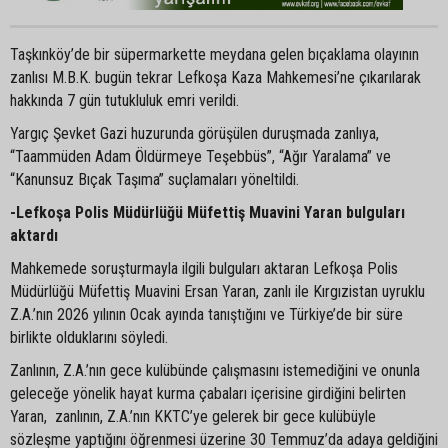
Taşkınköy’de bir süpermarkette meydana gelen bıçaklama olayının
zanlısı M.B.K. bugün tekrar Lefkoşa Kaza Mahkemesi’ne çıkarılarak
hakkında 7 gün tutukluluk emri verildi.
Yargıç Şevket Gazi huzurunda görüşülen duruşmada zanlıya,
“Taammüden Adam Öldürmeye Teşebbüs”, “Ağır Yaralama” ve
“Kanunsuz Bıçak Taşıma” suçlamaları yöneltildi.
-Lefkoşa Polis Müdürlüğü Müfettiş Muavini Yaran bulguları
aktardı
Mahkemede soruşturmayla ilgili bulguları aktaran Lefkoşa Polis
Müdürlüğü Müfettiş Muavini Ersan Yaran, zanlı ile Kırgızistan uyruklu
Z.A.’nın 2026 yılının Ocak ayında tanıştığını ve Türkiye’de bir süre
birlikte olduklarını söyledi.
Zanlının, Z.A.’nın gece kulübünde çalışmasını istemediğini ve onunla
geleceğe yönelik hayat kurma çabaları içerisine girdiğini belirten
Yaran, zanlının, Z.A.’nın KKTC’ye gelerek bir gece kulübüyle
sözleşme yaptığını öğrenmesi üzerine 30 Temmuz’da adaya geldiğini