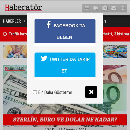
15 Ağustos 2025 Döviz Kurları
HABERLER
EKONOMİ
FACEBOOK'TA
Trafik kazasında 85 yaşındaki Turan Obalı hayatını kaybetti, 3 kişi ya
BEĞEN
TWITTER'DA TAKİP
ET
Bir Daha Gösterme
12:15
15 Ağustos 2025