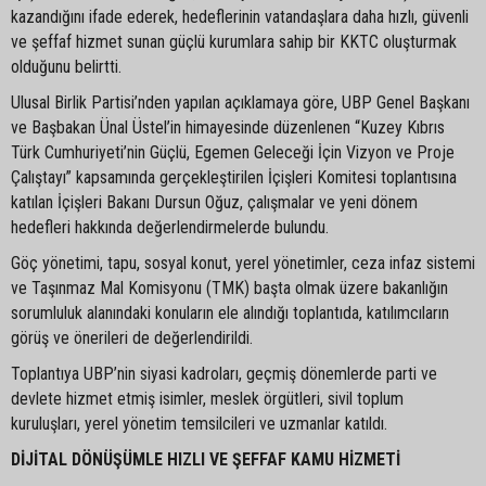
kazandığını ifade ederek, hedeflerinin vatandaşlara daha hızlı, güvenli
ve şeffaf hizmet sunan güçlü kurumlara sahip bir KKTC oluşturmak
olduğunu belirtti.
Ulusal Birlik Partisi’nden yapılan açıklamaya göre, UBP Genel Başkanı
ve Başbakan Ünal Üstel’in himayesinde düzenlenen “Kuzey Kıbrıs
Türk Cumhuriyeti’nin Güçlü, Egemen Geleceği İçin Vizyon ve Proje
Çalıştayı” kapsamında gerçekleştirilen İçişleri Komitesi toplantısına
katılan İçişleri Bakanı Dursun Oğuz, çalışmalar ve yeni dönem
hedefleri hakkında değerlendirmelerde bulundu.
Göç yönetimi, tapu, sosyal konut, yerel yönetimler, ceza infaz sistemi
ve Taşınmaz Mal Komisyonu (TMK) başta olmak üzere bakanlığın
sorumluluk alanındaki konuların ele alındığı toplantıda, katılımcıların
görüş ve önerileri de değerlendirildi.
Toplantıya UBP’nin siyasi kadroları, geçmiş dönemlerde parti ve
devlete hizmet etmiş isimler, meslek örgütleri, sivil toplum
kuruluşları, yerel yönetim temsilcileri ve uzmanlar katıldı.
DİJİTAL DÖNÜŞÜMLE HIZLI VE ŞEFFAF KAMU HİZMETİ