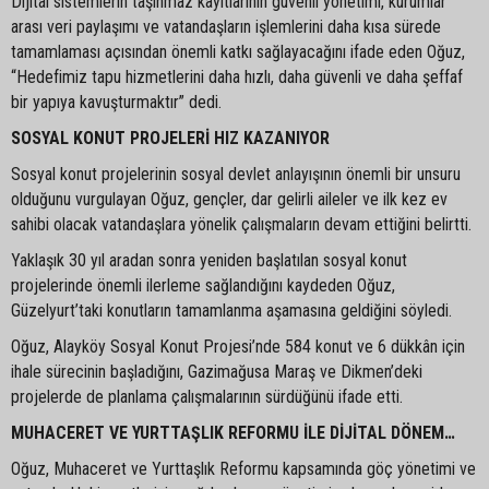
Dijital sistemlerin taşınmaz kayıtlarının güvenli yönetimi, kurumlar
arası veri paylaşımı ve vatandaşların işlemlerini daha kısa sürede
tamamlaması açısından önemli katkı sağlayacağını ifade eden Oğuz,
“Hedefimiz tapu hizmetlerini daha hızlı, daha güvenli ve daha şeffaf
bir yapıya kavuşturmaktır” dedi.
SOSYAL KONUT PROJELERİ HIZ KAZANIYOR
Sosyal konut projelerinin sosyal devlet anlayışının önemli bir unsuru
olduğunu vurgulayan Oğuz, gençler, dar gelirli aileler ve ilk kez ev
sahibi olacak vatandaşlara yönelik çalışmaların devam ettiğini belirtti.
Yaklaşık 30 yıl aradan sonra yeniden başlatılan sosyal konut
projelerinde önemli ilerleme sağlandığını kaydeden Oğuz,
Güzelyurt’taki konutların tamamlanma aşamasına geldiğini söyledi.
Oğuz, Alayköy Sosyal Konut Projesi’nde 584 konut ve 6 dükkân için
ihale sürecinin başladığını, Gazimağusa Maraş ve Dikmen’deki
projelerde de planlama çalışmalarının sürdüğünü ifade etti.
MUHACERET VE YURTTAŞLIK REFORMU İLE DİJİTAL DÖNEM…
Oğuz, Muhaceret ve Yurttaşlık Reformu kapsamında göç yönetimi ve