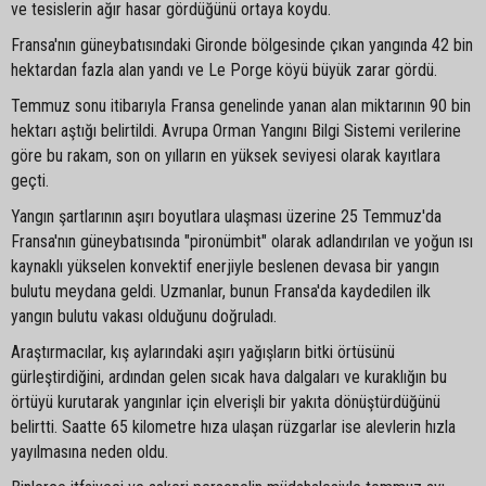
ve tesislerin ağır hasar gördüğünü ortaya koydu.
Fransa'nın güneybatısındaki Gironde bölgesinde çıkan yangında 42 bin
hektardan fazla alan yandı ve Le Porge köyü büyük zarar gördü.
Temmuz sonu itibarıyla Fransa genelinde yanan alan miktarının 90 bin
hektarı aştığı belirtildi. Avrupa Orman Yangını Bilgi Sistemi verilerine
göre bu rakam, son on yılların en yüksek seviyesi olarak kayıtlara
geçti.
Yangın şartlarının aşırı boyutlara ulaşması üzerine 25 Temmuz'da
Fransa'nın güneybatısında "pironümbit" olarak adlandırılan ve yoğun ısı
kaynaklı yükselen konvektif enerjiyle beslenen devasa bir yangın
bulutu meydana geldi. Uzmanlar, bunun Fransa'da kaydedilen ilk
yangın bulutu vakası olduğunu doğruladı.
Araştırmacılar, kış aylarındaki aşırı yağışların bitki örtüsünü
gürleştirdiğini, ardından gelen sıcak hava dalgaları ve kuraklığın bu
örtüyü kurutarak yangınlar için elverişli bir yakıta dönüştürdüğünü
belirtti. Saatte 65 kilometre hıza ulaşan rüzgarlar ise alevlerin hızla
yayılmasına neden oldu.