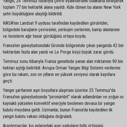
Yangın, 24 Temmuz itibarıyla çevre eyaletlerdeki odaklarla birleşerek
toplam 77 bin hektarlık alana yayıldı. Küle dönen bu alanın New York
şehri büyüklüğüne ulaştığı bildirildi.
NASA'nın Landsat 9 uydusu tarafından kaydedilen görüntüler,
bölgedeki barajların çevresinin, yerleşim yerlerinin, kamp alanlarının
ve tesislerin ağır hasar gördüğünü ortaya koydu.
Fransa'nın güneybatısındaki Gironde bölgesinde çıkan yangında 42 bin
hektardan fazla alan yandı ve Le Porge köyü büyük zarar gördü.
Temmuz sonu itibarıyla Fransa genelinde yanan alan miktarının 90 bin
hektarı aştığı belirtildi. Avrupa Orman Yangını Bilgi Sistemi verilerine
göre bu rakam, son on yılların en yüksek seviyesi olarak kayıtlara
geçti.
Yangın şartlarının aşırı boyutlara ulaşması üzerine 25 Temmuz'da
Fransa'nın güneybatısında "pironümbit" olarak adlandırılan ve yoğun ısı
kaynaklı yükselen konvektif enerjiyle beslenen devasa bir yangın
bulutu meydana geldi. Uzmanlar, bunun Fransa'da kaydedilen ilk
yangın bulutu vakası olduğunu doğruladı.
Araştırmacılar, kış aylarındaki aşırı yağışların bitki örtüsünü