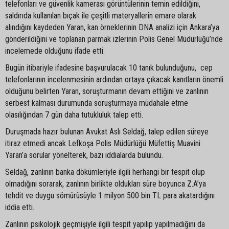
telefonları ve güvenlik kamerası görüntülerinin temin edildiğini,
saldırıda kullanılan bıçak ile çeşitli materyallerin emare olarak
alındığını kaydeden Yaran, kan örneklerinin DNA analizi için Ankara’ya
gönderildiğini ve toplanan parmak izlerinin Polis Genel Müdürlüğü’nde
incelemede olduğunu ifade etti.
Bugün itibariyle ifadesine başvurulacak 10 tanık bulunduğunu, cep
telefonlarının incelenmesinin ardından ortaya çıkacak kanıtların önemli
olduğunu belirten Yaran, soruşturmanın devam ettiğini ve zanlının
serbest kalması durumunda soruşturmaya müdahale etme
olasılığından 7 gün daha tutukluluk talep etti.
Duruşmada hazır bulunan Avukat Aslı Seldağ, talep edilen süreye
itiraz etmedi ancak Lefkoşa Polis Müdürlüğü Müfettiş Muavini
Yaran’a sorular yönelterek, bazı iddialarda bulundu.
Seldağ, zanlının banka dökümleriyle ilgili herhangi bir tespit olup
olmadığını sorarak, zanlının birlikte oldukları süre boyunca Z.A’ya
tehdit ve duygu sömürüsüyle 1 milyon 500 bin TL para akatardığını
iddia etti.
Zanlının psikolojik geçmişiyle ilgili tespit yapılıp yapılmadığını da