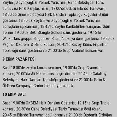
Zeytinli, Zeytinyağlılar Yemek Yarışması, Girne Belediyesi Tenis
Turnuvası Final Karşılaşmaları, 17.00’de Ödüllü Bilardo Turnuvası,
18.00’de Girne Belediyesi Halk Dansları Topluluğu Küçükler Grubu
gösterisi, 18.30’da Zeytinli ve Zeytinyağlılar Yemek Yarışması
sonuçların açıklanması, 18.45’te Zeytin Karikatürleri Yarışması Ödül
Töreni, 19.00’da GAÜ Stangle School dans gösterisi, 19.15’te
Winzertanzgruppe Bingen am Rhein Almanya dans gösterisi, 19.30’da
Yağmur Özerem & Band konseri, 20.45’te Kuzey Kıbrıs Filipinliler
Topluluğu dans gösterisi ve 21.00’de Grup Arabent konseri var.
9 EKİM PAZARTESİ
Saat 18.00’de zeytin konulu seminer, 19.00’da Grup Gramofon
konseri, 20.00’da Ali Nesim anısına şiir dinletisi 20.45’te Çatalköy
Belediyesi Halk Dansları Topluluğu gösterisi ve 21.00’da Pelin &
Öldüren Şampanya Grubu konseri yer alacak.
10 EKİM SALI
Saat 19.00’da OKSEM Halk Dansları Gösterisi, 19.15’te Grup Triple
konseri, 20.30’da Girne Belediyesi Tenis Turnuvası ödül töreni,
20.45’te Bilardo Turnuvası ödül töreni ve 21.00’da Özdemir Erdoğan