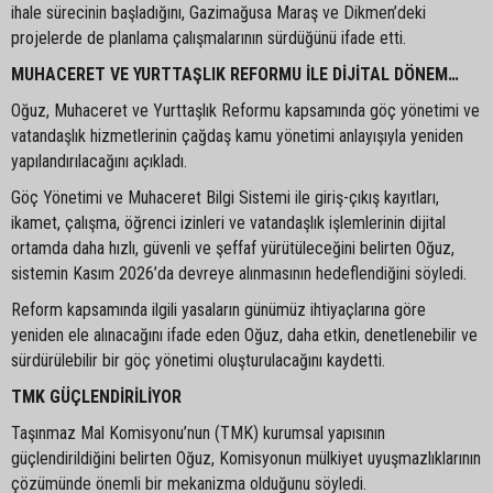
ihale sürecinin başladığını, Gazimağusa Maraş ve Dikmen’deki
projelerde de planlama çalışmalarının sürdüğünü ifade etti.
MUHACERET VE YURTTAŞLIK REFORMU İLE DİJİTAL DÖNEM…
Oğuz, Muhaceret ve Yurttaşlık Reformu kapsamında göç yönetimi ve
vatandaşlık hizmetlerinin çağdaş kamu yönetimi anlayışıyla yeniden
yapılandırılacağını açıkladı.
Göç Yönetimi ve Muhaceret Bilgi Sistemi ile giriş-çıkış kayıtları,
ikamet, çalışma, öğrenci izinleri ve vatandaşlık işlemlerinin dijital
ortamda daha hızlı, güvenli ve şeffaf yürütüleceğini belirten Oğuz,
sistemin Kasım 2026’da devreye alınmasının hedeflendiğini söyledi.
Reform kapsamında ilgili yasaların günümüz ihtiyaçlarına göre
yeniden ele alınacağını ifade eden Oğuz, daha etkin, denetlenebilir ve
sürdürülebilir bir göç yönetimi oluşturulacağını kaydetti.
TMK GÜÇLENDİRİLİYOR
Taşınmaz Mal Komisyonu’nun (TMK) kurumsal yapısının
güçlendirildiğini belirten Oğuz, Komisyonun mülkiyet uyuşmazlıklarının
çözümünde önemli bir mekanizma olduğunu söyledi.