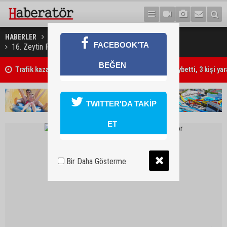
HABERLER
KÜLTÜR & SANAT
FACEBOOK'TA
16. Zeytin Festivali 6-10 Ekim’de yapılıyor
BEĞEN
Trafik kazasında 85 yaşındaki Turan Obalı hayatını kaybetti, 3 kişi ya
TWITTER'DA TAKİP
ET
Bir Daha Gösterme