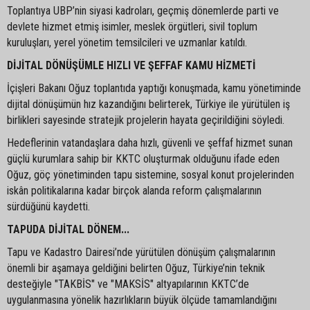
Toplantıya UBP’nin siyasi kadroları, geçmiş dönemlerde parti ve
devlete hizmet etmiş isimler, meslek örgütleri, sivil toplum
kuruluşları, yerel yönetim temsilcileri ve uzmanlar katıldı.
DİJİTAL DÖNÜŞÜMLE HIZLI VE ŞEFFAF KAMU HİZMETİ
İçişleri Bakanı Oğuz toplantıda yaptığı konuşmada, kamu yönetiminde
dijital dönüşümün hız kazandığını belirterek, Türkiye ile yürütülen iş
birlikleri sayesinde stratejik projelerin hayata geçirildiğini söyledi.
Hedeflerinin vatandaşlara daha hızlı, güvenli ve şeffaf hizmet sunan
güçlü kurumlara sahip bir KKTC oluşturmak olduğunu ifade eden
Oğuz, göç yönetiminden tapu sistemine, sosyal konut projelerinden
iskân politikalarına kadar birçok alanda reform çalışmalarının
sürdüğünü kaydetti.
TAPUDA DİJİTAL DÖNEM...
Tapu ve Kadastro Dairesi’nde yürütülen dönüşüm çalışmalarının
önemli bir aşamaya geldiğini belirten Oğuz, Türkiye’nin teknik
desteğiyle "TAKBİS" ve "MAKSİS" altyapılarının KKTC’de
uygulanmasına yönelik hazırlıkların büyük ölçüde tamamlandığını