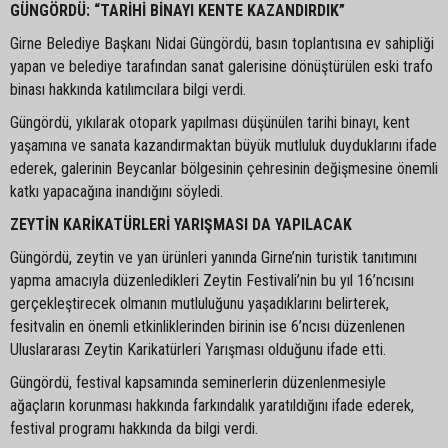
GÜNGÖRDÜ: “TARİHİ BİNAYI KENTE KAZANDIRDIK”
Girne Belediye Başkanı Nidai Güngördü, basın toplantısına ev sahipliği
yapan ve belediye tarafından sanat galerisine dönüştürülen eski trafo
binası hakkında katılımcılara bilgi verdi.
Güngördü, yıkılarak otopark yapılması düşünülen tarihi binayı, kent
yaşamına ve sanata kazandırmaktan büyük mutluluk duyduklarını ifade
ederek, galerinin Beycanlar bölgesinin çehresinin değişmesine önemli
katkı yapacağına inandığını söyledi.
ZEYTİN KARİKATÜRLERİ YARIŞMASI DA YAPILACAK
Güngördü, zeytin ve yan ürünleri yanında Girne’nin turistik tanıtımını
yapma amacıyla düzenledikleri Zeytin Festivali’nin bu yıl 16’ncısını
gerçekleştirecek olmanın mutluluğunu yaşadıklarını belirterek,
fesitvalin en önemli etkinliklerinden birinin ise 6’ncısı düzenlenen
Uluslararası Zeytin Karikatürleri Yarışması olduğunu ifade etti.
Güngördü, festival kapsamında seminerlerin düzenlenmesiyle
ağaçların korunması hakkında farkındalık yaratıldığını ifade ederek,
festival programı hakkında da bilgi verdi.