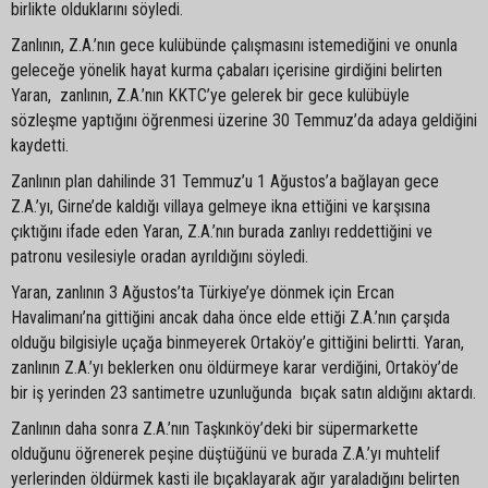
birlikte olduklarını söyledi.
Zanlının, Z.A.’nın gece kulübünde çalışmasını istemediğini ve onunla
geleceğe yönelik hayat kurma çabaları içerisine girdiğini belirten
Yaran, zanlının, Z.A.’nın KKTC’ye gelerek bir gece kulübüyle
sözleşme yaptığını öğrenmesi üzerine 30 Temmuz’da adaya geldiğini
kaydetti.
Zanlının plan dahilinde 31 Temmuz’u 1 Ağustos’a bağlayan gece
Z.A.’yı, Girne’de kaldığı villaya gelmeye ikna ettiğini ve karşısına
çıktığını ifade eden Yaran, Z.A.’nın burada zanlıyı reddettiğini ve
patronu vesilesiyle oradan ayrıldığını söyledi.
Yaran, zanlının 3 Ağustos’ta Türkiye’ye dönmek için Ercan
Havalimanı’na gittiğini ancak daha önce elde ettiği Z.A.’nın çarşıda
olduğu bilgisiyle uçağa binmeyerek Ortaköy’e gittiğini belirtti. Yaran,
zanlının Z.A.’yı beklerken onu öldürmeye karar verdiğini, Ortaköy’de
bir iş yerinden 23 santimetre uzunluğunda bıçak satın aldığını aktardı.
Zanlının daha sonra Z.A.’nın Taşkınköy’deki bir süpermarkette
olduğunu öğrenerek peşine düştüğünü ve burada Z.A.’yı muhtelif
yerlerinden öldürmek kasti ile bıçaklayarak ağır yaraladığını belirten