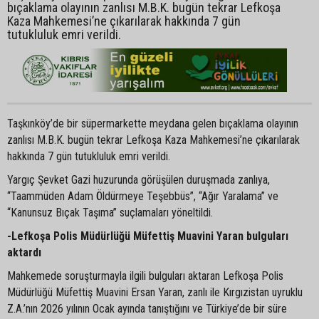
bıçaklama olayının zanlısı M.B.K. bugün tekrar Lefkoşa
Kaza Mahkemesi’ne çıkarılarak hakkında 7 gün
tutukluluk emri verildi.
Taşkınköy’de bir süpermarkette meydana gelen bıçaklama olayının
zanlısı M.B.K. bugün tekrar Lefkoşa Kaza Mahkemesi’ne çıkarılarak
hakkında 7 gün tutukluluk emri verildi.
Yargıç Şevket Gazi huzurunda görüşülen duruşmada zanlıya,
“Taammüden Adam Öldürmeye Teşebbüs”, “Ağır Yaralama” ve
“Kanunsuz Bıçak Taşıma” suçlamaları yöneltildi.
-Lefkoşa Polis Müdürlüğü Müfettiş Muavini Yaran bulguları
aktardı
Mahkemede soruşturmayla ilgili bulguları aktaran Lefkoşa Polis
Müdürlüğü Müfettiş Muavini Ersan Yaran, zanlı ile Kırgızistan uyruklu
Z.A.’nın 2026 yılının Ocak ayında tanıştığını ve Türkiye’de bir süre