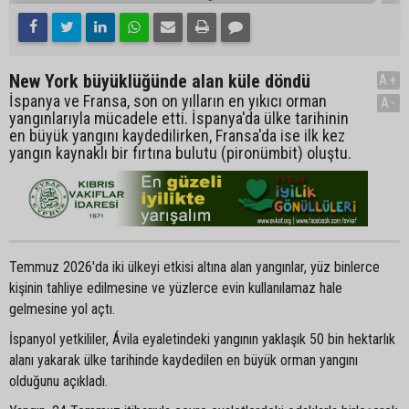
New York büyüklüğünde alan küle döndü
A+
İspanya ve Fransa, son on yılların en yıkıcı orman
A-
yangınlarıyla mücadele etti. İspanya'da ülke tarihinin
en büyük yangını kaydedilirken, Fransa'da ise ilk kez
yangın kaynaklı bir fırtına bulutu (pironümbit) oluştu.
Temmuz 2026'da iki ülkeyi etkisi altına alan yangınlar, yüz binlerce
kişinin tahliye edilmesine ve yüzlerce evin kullanılamaz hale
gelmesine yol açtı.
İspanyol yetkililer, Ávila eyaletindeki yangının yaklaşık 50 bin hektarlık
alanı yakarak ülke tarihinde kaydedilen en büyük orman yangını
olduğunu açıkladı.