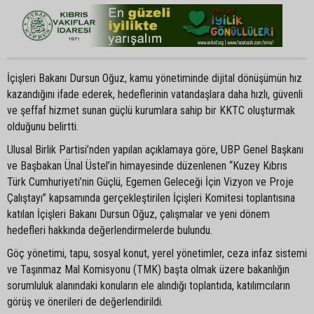
İçişleri Bakanı Dursun Oğuz, kamu yönetiminde dijital dönüşümün hız
kazandığını ifade ederek, hedeflerinin vatandaşlara daha hızlı, güvenli
ve şeffaf hizmet sunan güçlü kurumlara sahip bir KKTC oluşturmak
olduğunu belirtti.
Ulusal Birlik Partisi’nden yapılan açıklamaya göre, UBP Genel Başkanı
ve Başbakan Ünal Üstel’in himayesinde düzenlenen “Kuzey Kıbrıs
Türk Cumhuriyeti’nin Güçlü, Egemen Geleceği İçin Vizyon ve Proje
Çalıştayı” kapsamında gerçekleştirilen İçişleri Komitesi toplantısına
katılan İçişleri Bakanı Dursun Oğuz, çalışmalar ve yeni dönem
hedefleri hakkında değerlendirmelerde bulundu.
Göç yönetimi, tapu, sosyal konut, yerel yönetimler, ceza infaz sistemi
ve Taşınmaz Mal Komisyonu (TMK) başta olmak üzere bakanlığın
sorumluluk alanındaki konuların ele alındığı toplantıda, katılımcıların
görüş ve önerileri de değerlendirildi.