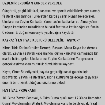
ÖZDEMİR ERDOĞAN KONSER VERECEK
Güngördü, çeşitli kültürel, sanatsal ve sportif etkinliklerin yer alacağı
festival kapsamında Türkiye’den kardeş şehir olunan belediyeler,
Uluslararası Zeytin Karikatür Yarışması’na katılanlar ve Almanya’nın
Bingen kentinden misafirlerin bu yılki festivale katılacağını ve finalin
Özdemir Erdoğan konseriyle yapılacağını kaydetti.
KAYRA: “FESTİVAL KÜLTÜRÜ GELECEĞE TAŞIYOR”
Kıbrıs Türk Karikatürcüler Derneği Başkanı Musa Kayra ise dernek
olarak, Zeytin Festivali kapsamında, dünya karikatür camiasında bir
marka haline gelen Uluslararası Zeytin Karikatürleri Yarışması’nı
gerçekleştirmekten mutluluk duyduklarını kaydetti.
Kayra, Girne Belediyesini, hayata geçirdiği sanat galerisi için
kutlayarak, Zeytin Festivali’nin, Kıbrıs kültürünü geleceğe taşıyacak
önemli bir etkinlik olduğunu sözlerine ekledi.
FESTİVAL PROGRAMI
16. Girne Zeytin Festivali, 6 Ekim Cuma günü saat 17.30’da Ramadan
Cemil Meydanı’ndan Atatürk Meydanı’na kortejle başlayacak. Saat