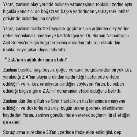
Yaran, zanlının olay yerinde bulunan vatandaşların tepkisi üzerine aynı
bıçakla kendisini de boğazı ve başka yerlerinden yaralayarak intihar
girişimde bulunduğunu söyledi.
Yaran, zanlının markette baygınlık geçirmesinin ardından olay yerine
gelen ambulansla hastaneye kaldırıldığını ve Dr. Burhan Nalbantoğlu
Acil Servisi’nde gördüğü tedavinin ardından taburcu olarak dün
mahkemeye çıkarıldığını hatırlattı.
-“ Z.A.’nın sağlık durumu stabil”
Zanlının bıçakla; baş, boyun, göğüs ve karın bölgelerinden birçok kez
yaraladığı Z.A.’nın olayın ardından kaldırıldığı hastanede entübe
edildiğini ve iki kez ameliyata alındığını söyleyen Yaran, bu sabah
edindiği bilgiye göre Z.A.’nın durumunun stabil olduğunu belirtti.
Zanlının dün Barış Ruh ve Sinir Hastalıkları hastanesinde muayene
edildiğini ve doktorların zanlıyı bugün tekrar görmek istediklerini
kaydeden Yaran, zanlının gönüllü ifade vererek suçlarını itiraf ettiğini
de ekledi.
Soruşturma sürecinde 30’un üzerinde ifade elde edildiğini, cep