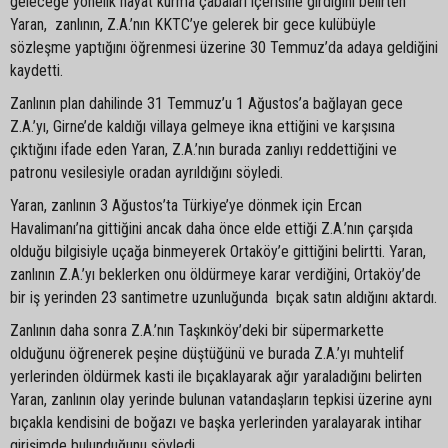
geleceğe yönelik hayat kurma çabaları içerisine girdiğini belirten
Yaran, zanlının, Z.A.’nın KKTC’ye gelerek bir gece kulübüyle
sözleşme yaptığını öğrenmesi üzerine 30 Temmuz’da adaya geldiğini
kaydetti.
Zanlının plan dahilinde 31 Temmuz’u 1 Ağustos’a bağlayan gece
Z.A.’yı, Girne’de kaldığı villaya gelmeye ikna ettiğini ve karşısına
çıktığını ifade eden Yaran, Z.A.’nın burada zanlıyı reddettiğini ve
patronu vesilesiyle oradan ayrıldığını söyledi.
Yaran, zanlının 3 Ağustos’ta Türkiye’ye dönmek için Ercan
Havalimanı’na gittiğini ancak daha önce elde ettiği Z.A.’nın çarşıda
olduğu bilgisiyle uçağa binmeyerek Ortaköy’e gittiğini belirtti. Yaran,
zanlının Z.A.’yı beklerken onu öldürmeye karar verdiğini, Ortaköy’de
bir iş yerinden 23 santimetre uzunluğunda bıçak satın aldığını aktardı.
Zanlının daha sonra Z.A.’nın Taşkınköy’deki bir süpermarkette
olduğunu öğrenerek peşine düştüğünü ve burada Z.A.’yı muhtelif
yerlerinden öldürmek kasti ile bıçaklayarak ağır yaraladığını belirten
Yaran, zanlının olay yerinde bulunan vatandaşların tepkisi üzerine aynı
bıçakla kendisini de boğazı ve başka yerlerinden yaralayarak intihar
girişimde bulunduğunu söyledi.