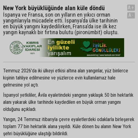
New York büyüklüğünde alan küle döndü
A+
İspanya ve Fransa, son on yılların en yıkıcı orman
A-
yangınlarıyla mücadele etti. İspanya'da ülke tarihinin
en büyük yangını kaydedilirken, Fransa'da ise ilk kez
yangın kaynaklı bir fırtına bulutu (pironümbit) oluştu.
Temmuz 2026'da iki ülkeyi etkisi altına alan yangınlar, yüz binlerce
kişinin tahliye edilmesine ve yüzlerce evin kullanılamaz hale
gelmesine yol açtı.
İspanyol yetkililer, Ávila eyaletindeki yangının yaklaşık 50 bin hektarlık
alanı yakarak ülke tarihinde kaydedilen en büyük orman yangını
olduğunu açıkladı.
Yangın, 24 Temmuz itibarıyla çevre eyaletlerdeki odaklarla birleşerek
toplam 77 bin hektarlık alana yayıldı. Küle dönen bu alanın New York
şehri büyüklüğüne ulaştığı bildirildi.