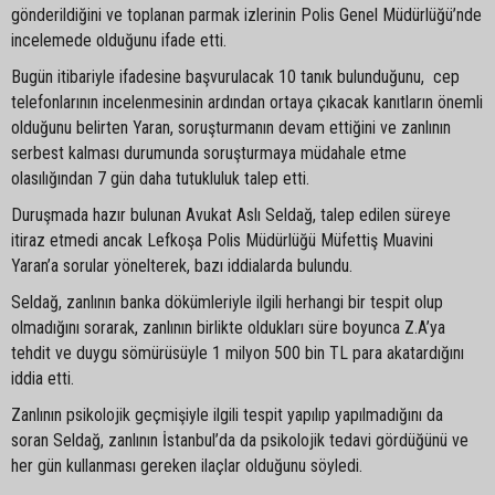
gönderildiğini ve toplanan parmak izlerinin Polis Genel Müdürlüğü’nde
incelemede olduğunu ifade etti.
Bugün itibariyle ifadesine başvurulacak 10 tanık bulunduğunu, cep
telefonlarının incelenmesinin ardından ortaya çıkacak kanıtların önemli
olduğunu belirten Yaran, soruşturmanın devam ettiğini ve zanlının
serbest kalması durumunda soruşturmaya müdahale etme
olasılığından 7 gün daha tutukluluk talep etti.
Duruşmada hazır bulunan Avukat Aslı Seldağ, talep edilen süreye
itiraz etmedi ancak Lefkoşa Polis Müdürlüğü Müfettiş Muavini
Yaran’a sorular yönelterek, bazı iddialarda bulundu.
Seldağ, zanlının banka dökümleriyle ilgili herhangi bir tespit olup
olmadığını sorarak, zanlının birlikte oldukları süre boyunca Z.A’ya
tehdit ve duygu sömürüsüyle 1 milyon 500 bin TL para akatardığını
iddia etti.
Zanlının psikolojik geçmişiyle ilgili tespit yapılıp yapılmadığını da
soran Seldağ, zanlının İstanbul’da da psikolojik tedavi gördüğünü ve
her gün kullanması gereken ilaçlar olduğunu söyledi.