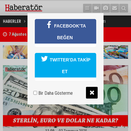
2 Temmuz 2025 Döviz Kurları
HABERLER
EKONOMİ
FACEBOOK'TA
Trafik kazasında 85 yaşındaki Turan Obalı hayatını kaybetti, 3 kişi ya
BEĞEN
TWITTER'DA TAKİP
ET
Bir Daha Gösterme
11:09
02 Temmuz 2025