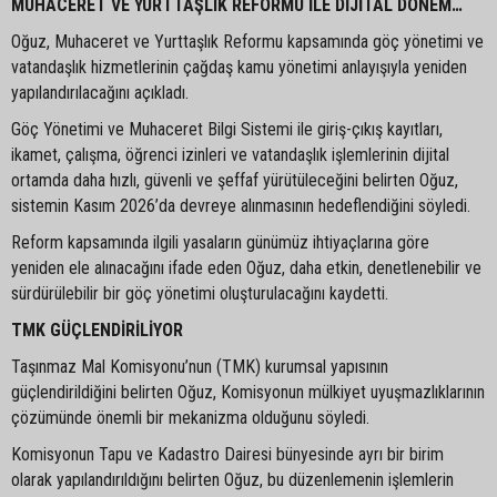
MUHACERET VE YURTTAŞLIK REFORMU İLE DİJİTAL DÖNEM…
Oğuz, Muhaceret ve Yurttaşlık Reformu kapsamında göç yönetimi ve
vatandaşlık hizmetlerinin çağdaş kamu yönetimi anlayışıyla yeniden
yapılandırılacağını açıkladı.
Göç Yönetimi ve Muhaceret Bilgi Sistemi ile giriş-çıkış kayıtları,
ikamet, çalışma, öğrenci izinleri ve vatandaşlık işlemlerinin dijital
ortamda daha hızlı, güvenli ve şeffaf yürütüleceğini belirten Oğuz,
sistemin Kasım 2026’da devreye alınmasının hedeflendiğini söyledi.
Reform kapsamında ilgili yasaların günümüz ihtiyaçlarına göre
yeniden ele alınacağını ifade eden Oğuz, daha etkin, denetlenebilir ve
sürdürülebilir bir göç yönetimi oluşturulacağını kaydetti.
TMK GÜÇLENDİRİLİYOR
Taşınmaz Mal Komisyonu’nun (TMK) kurumsal yapısının
güçlendirildiğini belirten Oğuz, Komisyonun mülkiyet uyuşmazlıklarının
çözümünde önemli bir mekanizma olduğunu söyledi.
Komisyonun Tapu ve Kadastro Dairesi bünyesinde ayrı bir birim
olarak yapılandırıldığını belirten Oğuz, bu düzenlemenin işlemlerin