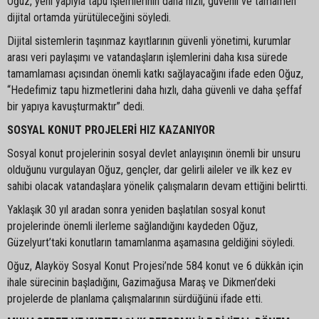
Oğuz, yeni yapıyla tapu işlemlerinin daha hızlı, güvenli ve tamamen
dijital ortamda yürütüleceğini söyledi.
Dijital sistemlerin taşınmaz kayıtlarının güvenli yönetimi, kurumlar
arası veri paylaşımı ve vatandaşların işlemlerini daha kısa sürede
tamamlaması açısından önemli katkı sağlayacağını ifade eden Oğuz,
“Hedefimiz tapu hizmetlerini daha hızlı, daha güvenli ve daha şeffaf
bir yapıya kavuşturmaktır” dedi.
SOSYAL KONUT PROJELERİ HIZ KAZANIYOR
Sosyal konut projelerinin sosyal devlet anlayışının önemli bir unsuru
olduğunu vurgulayan Oğuz, gençler, dar gelirli aileler ve ilk kez ev
sahibi olacak vatandaşlara yönelik çalışmaların devam ettiğini belirtti.
Yaklaşık 30 yıl aradan sonra yeniden başlatılan sosyal konut
projelerinde önemli ilerleme sağlandığını kaydeden Oğuz,
Güzelyurt’taki konutların tamamlanma aşamasına geldiğini söyledi.
Oğuz, Alayköy Sosyal Konut Projesi’nde 584 konut ve 6 dükkân için
ihale sürecinin başladığını, Gazimağusa Maraş ve Dikmen’deki
projelerde de planlama çalışmalarının sürdüğünü ifade etti.