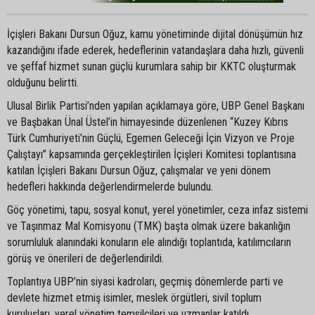
İçişleri Bakanı Dursun Oğuz, kamu yönetiminde dijital dönüşümün hız
kazandığını ifade ederek, hedeflerinin vatandaşlara daha hızlı, güvenli
ve şeffaf hizmet sunan güçlü kurumlara sahip bir KKTC oluşturmak
olduğunu belirtti.
Ulusal Birlik Partisi’nden yapılan açıklamaya göre, UBP Genel Başkanı
ve Başbakan Ünal Üstel’in himayesinde düzenlenen “Kuzey Kıbrıs
Türk Cumhuriyeti’nin Güçlü, Egemen Geleceği İçin Vizyon ve Proje
Çalıştayı” kapsamında gerçekleştirilen İçişleri Komitesi toplantısına
katılan İçişleri Bakanı Dursun Oğuz, çalışmalar ve yeni dönem
hedefleri hakkında değerlendirmelerde bulundu.
Göç yönetimi, tapu, sosyal konut, yerel yönetimler, ceza infaz sistemi
ve Taşınmaz Mal Komisyonu (TMK) başta olmak üzere bakanlığın
sorumluluk alanındaki konuların ele alındığı toplantıda, katılımcıların
görüş ve önerileri de değerlendirildi.
Toplantıya UBP’nin siyasi kadroları, geçmiş dönemlerde parti ve
devlete hizmet etmiş isimler, meslek örgütleri, sivil toplum
kuruluşları, yerel yönetim temsilcileri ve uzmanlar katıldı.