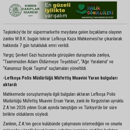
Taşkınköy’de bir süpermarkette meydana gelen bıçaklama olayının
zanlısı M.B.K. bugün tekrar Lefkoşa Kaza Mahkemesi’ne çıkarılarak
hakkında 7 gün tutukluluk emri verildi.
Yargıç Şevket Gazi huzurunda görüşülen duruşmada zanlıya,
“Taammüden Adam Öldürmeye Teşebbüs”, “Ağır Yaralama” ve
“Kanunsuz Bıçak Taşıma” suçlamaları yöneltildi.
-Lefkoşa Polis Müdürlüğü Müfettiş Muavini Yaran bulguları
aktardı
Mahkemede soruşturmayla ilgili bulguları aktaran Lefkoşa Polis
Müdürlüğü Müfettiş Muavini Ersan Yaran, zanlı ile Kırgızistan uyruklu
Z.A.’nın 2026 yılının Ocak ayında tanıştığını ve Türkiye’de bir süre
birlikte olduklarını söyledi.
Zanlının, Z.A.’nın gece kulübünde çalışmasını istemediğini ve onunla