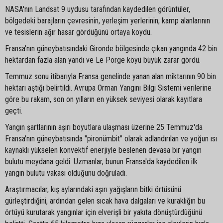
NASA'nın Landsat 9 uydusu tarafından kaydedilen görüntüler,
bölgedeki barajların çevresinin, yerleşim yerlerinin, kamp alanlarının
ve tesislerin ağır hasar gördüğünü ortaya koydu.
Fransa'nın güneybatısındaki Gironde bölgesinde çıkan yangında 42 bin
hektardan fazla alan yandı ve Le Porge köyü büyük zarar gördü.
Temmuz sonu itibarıyla Fransa genelinde yanan alan miktarının 90 bin
hektarı aştığı belirtildi. Avrupa Orman Yangını Bilgi Sistemi verilerine
göre bu rakam, son on yılların en yüksek seviyesi olarak kayıtlara
geçti.
Yangın şartlarının aşırı boyutlara ulaşması üzerine 25 Temmuz'da
Fransa'nın güneybatısında "pironümbit" olarak adlandırılan ve yoğun ısı
kaynaklı yükselen konvektif enerjiyle beslenen devasa bir yangın
bulutu meydana geldi. Uzmanlar, bunun Fransa'da kaydedilen ilk
yangın bulutu vakası olduğunu doğruladı.
Araştırmacılar, kış aylarındaki aşırı yağışların bitki örtüsünü
gürleştirdiğini, ardından gelen sıcak hava dalgaları ve kuraklığın bu
örtüyü kurutarak yangınlar için elverişli bir yakıta dönüştürdüğünü