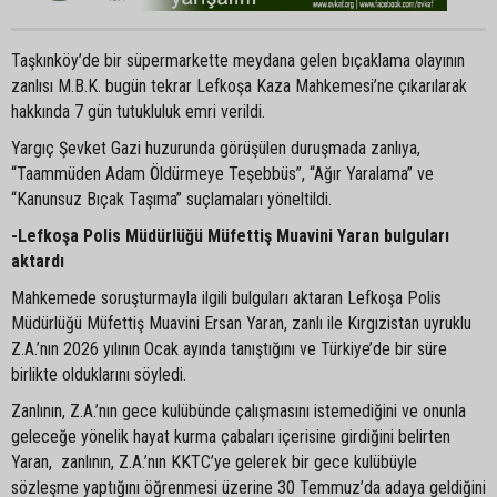
Taşkınköy’de bir süpermarkette meydana gelen bıçaklama olayının
zanlısı M.B.K. bugün tekrar Lefkoşa Kaza Mahkemesi’ne çıkarılarak
hakkında 7 gün tutukluluk emri verildi.
Yargıç Şevket Gazi huzurunda görüşülen duruşmada zanlıya,
“Taammüden Adam Öldürmeye Teşebbüs”, “Ağır Yaralama” ve
“Kanunsuz Bıçak Taşıma” suçlamaları yöneltildi.
-Lefkoşa Polis Müdürlüğü Müfettiş Muavini Yaran bulguları
aktardı
Mahkemede soruşturmayla ilgili bulguları aktaran Lefkoşa Polis
Müdürlüğü Müfettiş Muavini Ersan Yaran, zanlı ile Kırgızistan uyruklu
Z.A.’nın 2026 yılının Ocak ayında tanıştığını ve Türkiye’de bir süre
birlikte olduklarını söyledi.
Zanlının, Z.A.’nın gece kulübünde çalışmasını istemediğini ve onunla
geleceğe yönelik hayat kurma çabaları içerisine girdiğini belirten
Yaran, zanlının, Z.A.’nın KKTC’ye gelerek bir gece kulübüyle
sözleşme yaptığını öğrenmesi üzerine 30 Temmuz’da adaya geldiğini