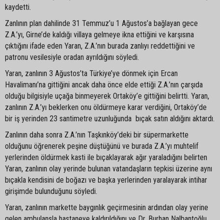
kaydetti.
Zanlının plan dahilinde 31 Temmuz’u 1 Ağustos’a bağlayan gece
Z.A.’yı, Girne’de kaldığı villaya gelmeye ikna ettiğini ve karşısına
çıktığını ifade eden Yaran, Z.A.’nın burada zanlıyı reddettiğini ve
patronu vesilesiyle oradan ayrıldığını söyledi.
Yaran, zanlının 3 Ağustos’ta Türkiye’ye dönmek için Ercan
Havalimanı’na gittiğini ancak daha önce elde ettiği Z.A.’nın çarşıda
olduğu bilgisiyle uçağa binmeyerek Ortaköy’e gittiğini belirtti. Yaran,
zanlının Z.A.’yı beklerken onu öldürmeye karar verdiğini, Ortaköy’de
bir iş yerinden 23 santimetre uzunluğunda bıçak satın aldığını aktardı.
Zanlının daha sonra Z.A.’nın Taşkınköy’deki bir süpermarkette
olduğunu öğrenerek peşine düştüğünü ve burada Z.A.’yı muhtelif
yerlerinden öldürmek kasti ile bıçaklayarak ağır yaraladığını belirten
Yaran, zanlının olay yerinde bulunan vatandaşların tepkisi üzerine aynı
bıçakla kendisini de boğazı ve başka yerlerinden yaralayarak intihar
girişimde bulunduğunu söyledi.
Yaran, zanlının markette baygınlık geçirmesinin ardından olay yerine
gelen ambulansla hastaneye kaldırıldığını ve Dr. Burhan Nalbantoğlu