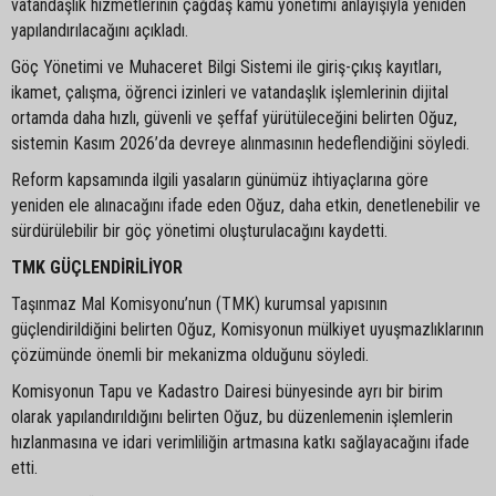
vatandaşlık hizmetlerinin çağdaş kamu yönetimi anlayışıyla yeniden
yapılandırılacağını açıkladı.
Göç Yönetimi ve Muhaceret Bilgi Sistemi ile giriş-çıkış kayıtları,
ikamet, çalışma, öğrenci izinleri ve vatandaşlık işlemlerinin dijital
ortamda daha hızlı, güvenli ve şeffaf yürütüleceğini belirten Oğuz,
sistemin Kasım 2026’da devreye alınmasının hedeflendiğini söyledi.
Reform kapsamında ilgili yasaların günümüz ihtiyaçlarına göre
yeniden ele alınacağını ifade eden Oğuz, daha etkin, denetlenebilir ve
sürdürülebilir bir göç yönetimi oluşturulacağını kaydetti.
TMK GÜÇLENDİRİLİYOR
Taşınmaz Mal Komisyonu’nun (TMK) kurumsal yapısının
güçlendirildiğini belirten Oğuz, Komisyonun mülkiyet uyuşmazlıklarının
çözümünde önemli bir mekanizma olduğunu söyledi.
Komisyonun Tapu ve Kadastro Dairesi bünyesinde ayrı bir birim
olarak yapılandırıldığını belirten Oğuz, bu düzenlemenin işlemlerin
hızlanmasına ve idari verimliliğin artmasına katkı sağlayacağını ifade
etti.