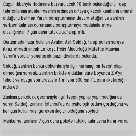
Bugün itibariyle ifadesine başvurulacak 10 tanık bulunduğunu, cep
telefonlarının incelenmesinin ardından ortaya çıkacak kanıtların önemli
olduğunu belirten Yaran, soruşturmanın devam ettiğini ve zanlının
serbest kalması durumunda soruşturmaya müdahale etme
olasılığından 7 gün daha tutukluluk talep etti.
Duruşmada hazır bulunan Avukat Aslı Seldağ, talep edilen süreye
itiraz etmedi ancak Lefkoşa Polis Müdürlüğü Müfettiş Muavini
Yaran’a sorular yönelterek, bazı iddialarda bulundu.
Seldağ, zanlının banka dökümleriyle ilgili herhangi bir tespit olup
olmadığını sorarak, zanlının birlikte oldukları süre boyunca Z.A’ya
tehdit ve duygu sömürüsüyle 1 milyon 500 bin TL para akatardığını
iddia etti.
Zanlının psikolojik geçmişiyle ilgili tespit yapılıp yapılmadığını da
soran Seldağ, zanlının İstanbul’da da psikolojik tedavi gördüğünü ve
her gün kullanması gereken ilaçlar olduğunu söyledi.
Mahkeme, zanlının 7 gün daha poliste tutuklu kalmasına karar verdi.