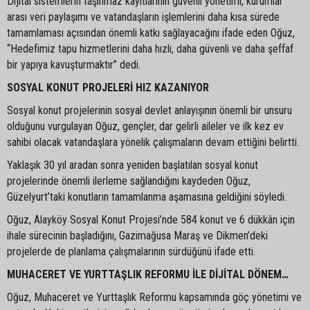
Dijital sistemlerin taşınmaz kayıtlarının güvenli yönetimi, kurumlar
arası veri paylaşımı ve vatandaşların işlemlerini daha kısa sürede
tamamlaması açısından önemli katkı sağlayacağını ifade eden Oğuz,
“Hedefimiz tapu hizmetlerini daha hızlı, daha güvenli ve daha şeffaf
bir yapıya kavuşturmaktır” dedi.
SOSYAL KONUT PROJELERİ HIZ KAZANIYOR
Sosyal konut projelerinin sosyal devlet anlayışının önemli bir unsuru
olduğunu vurgulayan Oğuz, gençler, dar gelirli aileler ve ilk kez ev
sahibi olacak vatandaşlara yönelik çalışmaların devam ettiğini belirtti.
Yaklaşık 30 yıl aradan sonra yeniden başlatılan sosyal konut
projelerinde önemli ilerleme sağlandığını kaydeden Oğuz,
Güzelyurt’taki konutların tamamlanma aşamasına geldiğini söyledi.
Oğuz, Alayköy Sosyal Konut Projesi’nde 584 konut ve 6 dükkân için
ihale sürecinin başladığını, Gazimağusa Maraş ve Dikmen’deki
projelerde de planlama çalışmalarının sürdüğünü ifade etti.
MUHACERET VE YURTTAŞLIK REFORMU İLE DİJİTAL DÖNEM…
Oğuz, Muhaceret ve Yurttaşlık Reformu kapsamında göç yönetimi ve