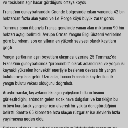
ve tesislerin ağır hasar gördüğünü ortaya koydu.
Fransa'nın güneybatısındaki Gironde bölgesinde çıkan yangında 42 bin
hektardan fazla alan yandı ve Le Porge köyü büyük zarar gördü.
Temmuz sonu itibarıyla Fransa genelinde yanan alan miktarının 90 bin
hektarı aştığı belirtildi. Avrupa Orman Yangını Bilgi Sistemi verilerine
göre bu rakam, son on yılların en yüksek seviyesi olarak kayıtlara
geçti.
Yangın şartlarının aşırı boyutlara ulaşması üzerine 25 Temmuz'da
Fransa'nın güneybatısında "pironümbit" olarak adlandırılan ve yoğun ısı
kaynaklı yükselen konvektif enerjiyle beslenen devasa bir yangın
bulutu meydana geldi. Uzmanlar, bunun Fransa'da kaydedilen ilk
yangın bulutu vakası olduğunu doğruladı.
Araştırmacılar, kış aylarındaki aşırı yağışların bitki örtüsünü
gürleştirdiğini, ardından gelen sıcak hava dalgaları ve kuraklığın bu
örtüyü kurutarak yangınlar için elverişli bir yakıta dönüştürdüğünü
belirtti. Saatte 65 kilometre hıza ulaşan rüzgarlar ise alevlerin hızla
yayılmasına neden oldu.