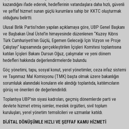
kazandığını ifade ederek, hedeflerinin vatandaşlara daha hızlı, güvenli
ve şeffaf hizmet sunan güçlü kurumlara sahip bir KKTC oluşturmak
olduğunu belirtti.
Ulusal Birlik Partisi’nden yapılan açıklamaya göre, UBP Genel Başkanı
ve Başbakan Ünal Üstel’in himayesinde düzenlenen “Kuzey Kıbrıs
Türk Cumhuriyeti’nin Güçlü, Egemen Geleceği İçin Vizyon ve Proje
Çalıştayı” kapsamında gerçekleştirilen İçişleri Komitesi toplantısına
katılan İçişleri Bakanı Dursun Oğuz, çalışmalar ve yeni dönem
hedefleri hakkında değerlendirmelerde bulundu.
Göç yönetimi, tapu, sosyal konut, yerel yönetimler, ceza infaz sistemi
ve Taşınmaz Mal Komisyonu (TMK) başta olmak üzere bakanlığın
sorumluluk alanındaki konuların ele alındığı toplantıda, katılımcıların
görüş ve önerileri de değerlendirildi.
Toplantıya UBP’nin siyasi kadroları, geçmiş dönemlerde parti ve
devlete hizmet etmiş isimler, meslek örgütleri, sivil toplum
kuruluşları, yerel yönetim temsilcileri ve uzmanlar katıldı.
DİJİTAL DÖNÜŞÜMLE HIZLI VE ŞEFFAF KAMU HİZMETİ