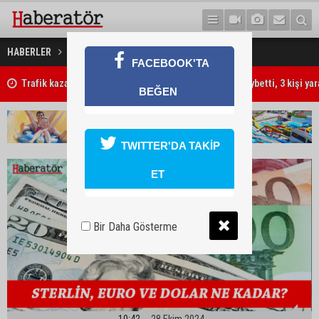
28 Ekim 2024 Döviz Kurları
HABERLER
EKONOMİ
FACEBOOK'TA
Trafik kazasında 85 yaşındaki Turan Obalı hayatını kaybetti, 3 kişi ya
BEĞEN
TWITTER'DA TAKİP
ET
Bir Daha Gösterme
10:42
28 Ekim 2024