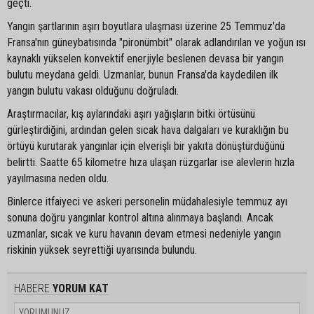
geçti.
Yangın şartlarının aşırı boyutlara ulaşması üzerine 25 Temmuz'da
Fransa'nın güneybatısında "pironümbit" olarak adlandırılan ve yoğun ısı
kaynaklı yükselen konvektif enerjiyle beslenen devasa bir yangın
bulutu meydana geldi. Uzmanlar, bunun Fransa'da kaydedilen ilk
yangın bulutu vakası olduğunu doğruladı.
Araştırmacılar, kış aylarındaki aşırı yağışların bitki örtüsünü
gürleştirdiğini, ardından gelen sıcak hava dalgaları ve kuraklığın bu
örtüyü kurutarak yangınlar için elverişli bir yakıta dönüştürdüğünü
belirtti. Saatte 65 kilometre hıza ulaşan rüzgarlar ise alevlerin hızla
yayılmasına neden oldu.
Binlerce itfaiyeci ve askeri personelin müdahalesiyle temmuz ayı
sonuna doğru yangınlar kontrol altına alınmaya başlandı. Ancak
uzmanlar, sıcak ve kuru havanın devam etmesi nedeniyle yangın
riskinin yüksek seyrettiği uyarısında bulundu.
HABERE
YORUM KAT