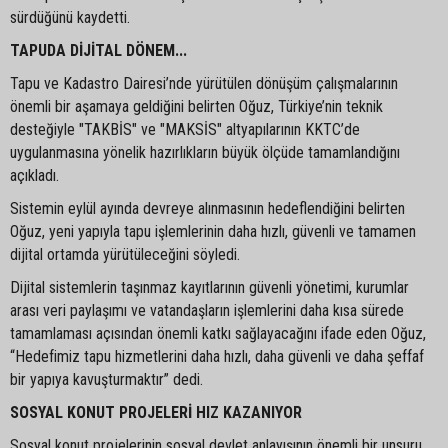
sürdüğünü kaydetti.
TAPUDA DİJİTAL DÖNEM...
Tapu ve Kadastro Dairesi’nde yürütülen dönüşüm çalışmalarının
önemli bir aşamaya geldiğini belirten Oğuz, Türkiye’nin teknik
desteğiyle "TAKBİS" ve "MAKSİS" altyapılarının KKTC’de
uygulanmasına yönelik hazırlıkların büyük ölçüde tamamlandığını
açıkladı.
Sistemin eylül ayında devreye alınmasının hedeflendiğini belirten
Oğuz, yeni yapıyla tapu işlemlerinin daha hızlı, güvenli ve tamamen
dijital ortamda yürütüleceğini söyledi.
Dijital sistemlerin taşınmaz kayıtlarının güvenli yönetimi, kurumlar
arası veri paylaşımı ve vatandaşların işlemlerini daha kısa sürede
tamamlaması açısından önemli katkı sağlayacağını ifade eden Oğuz,
“Hedefimiz tapu hizmetlerini daha hızlı, daha güvenli ve daha şeffaf
bir yapıya kavuşturmaktır” dedi.
SOSYAL KONUT PROJELERİ HIZ KAZANIYOR
Sosyal konut projelerinin sosyal devlet anlayışının önemli bir unsuru