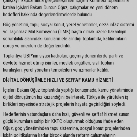
Çalıştayı” kapsamında gerçekleştirilen İçişleri Komitesi toplantısına
katılan İçişleri Bakanı Dursun Oğuz, çalışmalar ve yeni dönem
hedefleri hakkında değerlendirmelerde bulundu.
Göç yönetimi, tapu, sosyal konut, yerel yönetimler, ceza infaz sistemi
ve Taşınmaz Mal Komisyonu (TMK) başta olmak üzere bakanlığın
sorumluluk alanındaki konuların ele alındığı toplantıda, katılımcıların
görüş ve önerileri de değerlendirildi.
Toplantıya UBP’nin siyasi kadroları, geçmiş dönemlerde parti ve
devlete hizmet etmiş isimler, meslek örgütleri, sivil toplum
kuruluşları, yerel yönetim temsilcileri ve uzmanlar katıldı.
DİJİTAL DÖNÜŞÜMLE HIZLI VE ŞEFFAF KAMU HİZMETİ
İçişleri Bakanı Oğuz toplantıda yaptığı konuşmada, kamu yönetiminde
dijital dönüşümün hız kazandığını belirterek, Türkiye ile yürütülen iş
birlikleri sayesinde stratejik projelerin hayata geçirildiğini söyledi.
Hedeflerinin vatandaşlara daha hızlı, güvenli ve şeffaf hizmet sunan
güçlü kurumlara sahip bir KKTC oluşturmak olduğunu ifade eden
Oğuz, göç yönetiminden tapu sistemine, sosyal konut projelerinden
iskân politikalarına kadar birçok alanda reform çalışmalarının