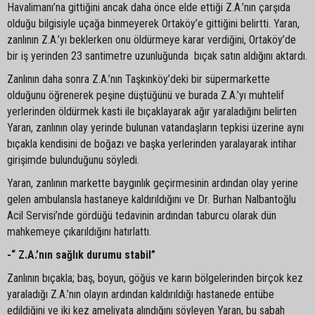
Havalimanı’na gittiğini ancak daha önce elde ettiği Z.A.’nın çarşıda
olduğu bilgisiyle uçağa binmeyerek Ortaköy’e gittiğini belirtti. Yaran,
zanlının Z.A.’yı beklerken onu öldürmeye karar verdiğini, Ortaköy’de
bir iş yerinden 23 santimetre uzunluğunda bıçak satın aldığını aktardı.
Zanlının daha sonra Z.A.’nın Taşkınköy’deki bir süpermarkette
olduğunu öğrenerek peşine düştüğünü ve burada Z.A.’yı muhtelif
yerlerinden öldürmek kasti ile bıçaklayarak ağır yaraladığını belirten
Yaran, zanlının olay yerinde bulunan vatandaşların tepkisi üzerine aynı
bıçakla kendisini de boğazı ve başka yerlerinden yaralayarak intihar
girişimde bulunduğunu söyledi.
Yaran, zanlının markette baygınlık geçirmesinin ardından olay yerine
gelen ambulansla hastaneye kaldırıldığını ve Dr. Burhan Nalbantoğlu
Acil Servisi’nde gördüğü tedavinin ardından taburcu olarak dün
mahkemeye çıkarıldığını hatırlattı.
-“ Z.A.’nın sağlık durumu stabil”
Zanlının bıçakla; baş, boyun, göğüs ve karın bölgelerinden birçok kez
yaraladığı Z.A.’nın olayın ardından kaldırıldığı hastanede entübe
edildiğini ve iki kez ameliyata alındığını söyleyen Yaran, bu sabah