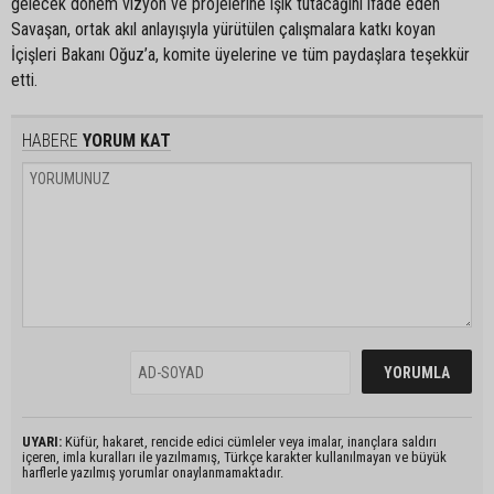
gelecek dönem vizyon ve projelerine ışık tutacağını ifade eden
Savaşan, ortak akıl anlayışıyla yürütülen çalışmalara katkı koyan
İçişleri Bakanı Oğuz’a, komite üyelerine ve tüm paydaşlara teşekkür
etti.
HABERE
YORUM KAT
UYARI:
Küfür, hakaret, rencide edici cümleler veya imalar, inançlara saldırı
içeren, imla kuralları ile yazılmamış, Türkçe karakter kullanılmayan ve büyük
harflerle yazılmış yorumlar onaylanmamaktadır.