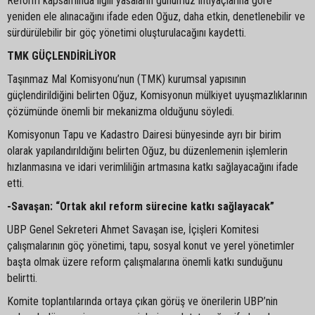
Reform kapsamında ilgili yasaların günümüz ihtiyaçlarına göre
yeniden ele alınacağını ifade eden Oğuz, daha etkin, denetlenebilir ve
sürdürülebilir bir göç yönetimi oluşturulacağını kaydetti.
TMK GÜÇLENDİRİLİYOR
Taşınmaz Mal Komisyonu’nun (TMK) kurumsal yapısının
güçlendirildiğini belirten Oğuz, Komisyonun mülkiyet uyuşmazlıklarının
çözümünde önemli bir mekanizma olduğunu söyledi.
Komisyonun Tapu ve Kadastro Dairesi bünyesinde ayrı bir birim
olarak yapılandırıldığını belirten Oğuz, bu düzenlemenin işlemlerin
hızlanmasına ve idari verimliliğin artmasına katkı sağlayacağını ifade
etti.
-Savaşan: “Ortak akıl reform sürecine katkı sağlayacak”
UBP Genel Sekreteri Ahmet Savaşan ise, İçişleri Komitesi
çalışmalarının göç yönetimi, tapu, sosyal konut ve yerel yönetimler
başta olmak üzere reform çalışmalarına önemli katkı sunduğunu
belirtti.
Komite toplantılarında ortaya çıkan görüş ve önerilerin UBP’nin