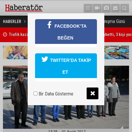
3 Aralık Dünya Engelliler Dayanışma Günü
HABERLER
GÜNDEM
FACEBOOK'TA
Trafik kazasında 85 yaşındaki Turan Obalı hayatını kaybetti, 3 kişi ya
BEĞEN
TWITTER'DA TAKİP
ET
Bir Daha Gösterme
13:29
01 Aralık 2017