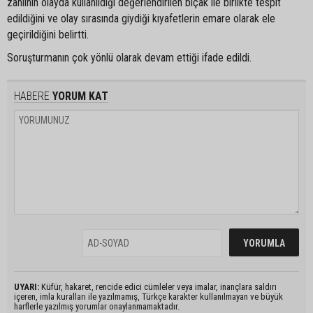
zanlının olayda kullanıldığı değerlendirilen bıçak ile birlikte tespit
edildiğini ve olay sırasında giydiği kıyafetlerin emare olarak ele
geçirildiğini belirtti.
Soruşturmanın çok yönlü olarak devam ettiği ifade edildi.
HABERE
YORUM KAT
UYARI:
Küfür, hakaret, rencide edici cümleler veya imalar, inançlara saldırı
içeren, imla kuralları ile yazılmamış, Türkçe karakter kullanılmayan ve büyük
harflerle yazılmış yorumlar onaylanmamaktadır.