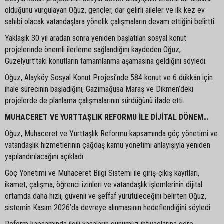
olduğunu vurgulayan Oğuz, gençler, dar gelirli aileler ve ilk kez ev
sahibi olacak vatandaşlara yönelik çalışmaların devam ettiğini belirtti.
Yaklaşık 30 yıl aradan sonra yeniden başlatılan sosyal konut
projelerinde önemli ilerleme sağlandığını kaydeden Oğuz,
Güzelyurt’taki konutların tamamlanma aşamasına geldiğini söyledi.
Oğuz, Alayköy Sosyal Konut Projesi’nde 584 konut ve 6 dükkân için
ihale sürecinin başladığını, Gazimağusa Maraş ve Dikmen’deki
projelerde de planlama çalışmalarının sürdüğünü ifade etti.
MUHACERET VE YURTTAŞLIK REFORMU İLE DİJİTAL DÖNEM…
Oğuz, Muhaceret ve Yurttaşlık Reformu kapsamında göç yönetimi ve
vatandaşlık hizmetlerinin çağdaş kamu yönetimi anlayışıyla yeniden
yapılandırılacağını açıkladı.
Göç Yönetimi ve Muhaceret Bilgi Sistemi ile giriş-çıkış kayıtları,
ikamet, çalışma, öğrenci izinleri ve vatandaşlık işlemlerinin dijital
ortamda daha hızlı, güvenli ve şeffaf yürütüleceğini belirten Oğuz,
sistemin Kasım 2026’da devreye alınmasının hedeflendiğini söyledi.