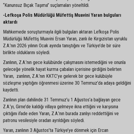
“Kanunsuz Bıçak Taşıma” suçlamaları yöneltildi.
-Lefkoşa Polis Müdürlüğü Müfettiş Muavini Yaran bulguları
aktardı
Mahkemede soruşturmayla ilgili bulguları aktaran Lefkoşa Polis
Müdürlüğü Müfettiş Muavini Ersan Yaran, zanlı ile Kırgızistan uyruklu
Z.A.’nın 2026 yılının Ocak ayında tanıştığını ve Türkiye’de bir süre
birlikte olduklarını söyledi.
Zanlının, Z.A.’nın gece kulübünde çalışmasını istemediğini ve onunla
geleceğe yönelik hayat kurma çabaları içerisine girdiğini belirten
Yaran, zanlının, Z.A.’nın KKTC’ye gelerek bir gece kulübüyle
sözleşme yaptığını öğrenmesi üzerine 30 Temmuz’da adaya geldiğini
kaydetti.
Zanlının plan dahilinde 31 Temmuz’u 1 Ağustos’a bağlayan gece
Z.A.’yı, Girne’de kaldığı villaya gelmeye ikna ettiğini ve karşısına
çıktığını ifade eden Yaran, Z.A.’nın burada zanlıyı reddettiğini ve
patronu vesilesiyle oradan ayrıldığını söyledi.
Yaran, zanlının 3 Ağustos’ta Türkiye’ye dönmek için Ercan