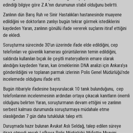
edindiği bilgiye göre Z.A.’nın durumunun stabil olduğunu belirtti.
Zanlının dün Barış Ruh ve Sinir Hastalıkları hastanesinde muayene
edildiğini ve doktorların zanlıyı bugün tekrar görmek istediklerini
kaydeden Yaran, zanlının gönüllü ifade vererek suçlarını itiraf ettiğini
de ekledi.
Soruşturma sürecinde 30’un üzerinde ifade elde edildiğini, cep
telefonları ve güvenlik kamerası görüntülerinin temin edildiğini,
saldırıda kullanılan bıçak ile çeşitli materyallerin emare olarak
alındığını kaydeden Yaran, kan örneklerinin DNA analizi için Ankara’ya
gönderildiğini ve toplanan parmak izlerinin Polis Genel Müdürlüğü’nde
incelemede olduğunu ifade etti.
Bugün itibariyle ifadesine başvurulacak 10 tanık bulunduğunu, cep
telefonlarının incelenmesinin ardından ortaya çıkacak kanıtların önemli
olduğunu belirten Yaran, soruşturmanın devam ettiğini ve zanlının
serbest kalması durumunda soruşturmaya müdahale etme
olasılığından 7 gün daha tutukluluk talep etti.
Duruşmada hazır bulunan Avukat Aslı Seldağ, talep edilen süreye
itiraz etmedi ancak Lefkoşa Polis Müdürlüğü Müfettiş Muavini