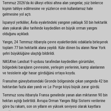
Temmuz 2026'da iki ülkeyi etkisi altına alan yangınlar, yüz binlerce
kişinin tahliye edilmesine ve yüzlerce evin kullanılamaz hale
gelmesine yol açtı.
İspanyol yetkililer, Ávila eyaletindeki yangının yaklaşık 50 bin hektarlık
alanı yakarak ülke tarihinde kaydedilen en büyük orman yangını
olduğunu açıkladı.
Yangın, 24 Temmuz itibarıyla çevre eyaletlerdeki odaklarla birleşerek
toplam 77 bin hektarlık alana yayıldı. Küle dönen bu alanın New York
şehri büyüklüğüne ulaştığı bildirildi.
NASA'nın Landsat 9 uydusu tarafından kaydedilen görüntüler,
bölgedeki barajların çevresinin, yerleşim yerlerinin, kamp alanlarının
ve tesislerin ağır hasar gördüğünü ortaya koydu.
Fransa'nın güneybatısındaki Gironde bölgesinde çıkan yangında 42 bin
hektardan fazla alan yandı ve Le Porge köyü büyük zarar gördü.
Temmuz sonu itibarıyla Fransa genelinde yanan alan miktarının 90 bin
hektarı aştığı belirtildi. Avrupa Orman Yangını Bilgi Sistemi verilerine
göre bu rakam, son on yılların en yüksek seviyesi olarak kayıtlara