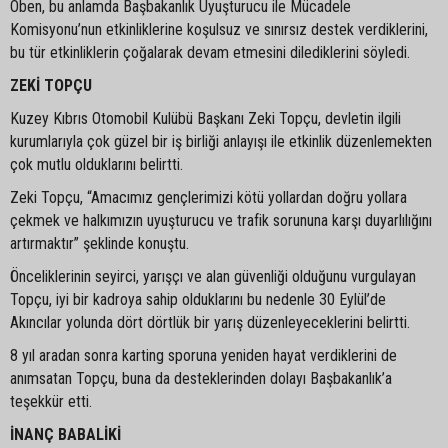
Oben, bu anlamda Başbakanlık Uyuşturucu ile Mücadele
Komisyonu’nun etkinliklerine koşulsuz ve sınırsız destek verdiklerini,
bu tür etkinliklerin çoğalarak devam etmesini dilediklerini söyledi.
ZEKİ TOPÇU
Kuzey Kıbrıs Otomobil Kulübü Başkanı Zeki Topçu, devletin ilgili
kurumlarıyla çok güzel bir iş birliği anlayışı ile etkinlik düzenlemekten
çok mutlu olduklarını belirtti.
Zeki Topçu, “Amacımız gençlerimizi kötü yollardan doğru yollara
çekmek ve halkımızın uyuşturucu ve trafik sorununa karşı duyarlılığını
artırmaktır” şeklinde konuştu.
Önceliklerinin seyirci, yarışçı ve alan güvenliği olduğunu vurgulayan
Topçu, iyi bir kadroya sahip olduklarını bu nedenle 30 Eylül’de
Akıncılar yolunda dört dörtlük bir yarış düzenleyeceklerini belirtti.
8 yıl aradan sonra karting sporuna yeniden hayat verdiklerini de
anımsatan Topçu, buna da desteklerinden dolayı Başbakanlık’a
teşekkür etti.
İNANÇ BABALİKİ