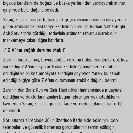
bıçakla kendisini de boğazı ve başka yerlerinden yaralayarak intihar
girişimde bulunduğunu söyledi.
Yaran, zanlının markette baygınlık geçirmesinin ardından olay yerine
gelen ambulansla hastaneye kaldırıldığını ve Dr. Burhan Nalbantoğlu
Acil Servisi’nde gördüğü tedavinin ardından taburcu olarak dün
mahkemeye çıkarıldığını hatırlattı.
-“ Z.A.’nın sağlık durumu stabil”
Zanlının bıçakla; baş, boyun, göğüs ve karın bölgelerinden birçok kez
yaraladığı Z.A.’nın olayın ardından kaldırıldığı hastanede entübe
edildiğini ve iki kez ameliyata alındığını söyleyen Yaran, bu sabah
edindiği bilgiye göre Z.A.’nın durumunun stabil olduğunu belirtti.
Zanlının dün Barış Ruh ve Sinir Hastalıkları hastanesinde muayene
edildiğini ve doktorların zanlıyı bugün tekrar görmek istediklerini
kaydeden Yaran, zanlının gönüllü ifade vererek suçlarını itiraf ettiğini
de ekledi.
Soruşturma sürecinde 30’un üzerinde ifade elde edildiğini, cep
telefonları ve güvenlik kamerası görüntülerinin temin edildiğini,