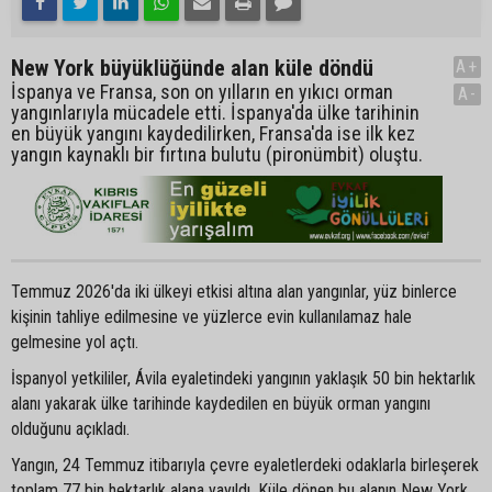
New York büyüklüğünde alan küle döndü
A+
İspanya ve Fransa, son on yılların en yıkıcı orman
A-
yangınlarıyla mücadele etti. İspanya'da ülke tarihinin
en büyük yangını kaydedilirken, Fransa'da ise ilk kez
yangın kaynaklı bir fırtına bulutu (pironümbit) oluştu.
Temmuz 2026'da iki ülkeyi etkisi altına alan yangınlar, yüz binlerce
kişinin tahliye edilmesine ve yüzlerce evin kullanılamaz hale
gelmesine yol açtı.
İspanyol yetkililer, Ávila eyaletindeki yangının yaklaşık 50 bin hektarlık
alanı yakarak ülke tarihinde kaydedilen en büyük orman yangını
olduğunu açıkladı.
Yangın, 24 Temmuz itibarıyla çevre eyaletlerdeki odaklarla birleşerek
toplam 77 bin hektarlık alana yayıldı. Küle dönen bu alanın New York