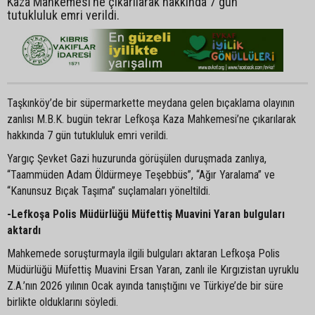
Kaza Mahkemesi’ne çıkarılarak hakkında 7 gün
tutukluluk emri verildi.
Taşkınköy’de bir süpermarkette meydana gelen bıçaklama olayının
zanlısı M.B.K. bugün tekrar Lefkoşa Kaza Mahkemesi’ne çıkarılarak
hakkında 7 gün tutukluluk emri verildi.
Yargıç Şevket Gazi huzurunda görüşülen duruşmada zanlıya,
“Taammüden Adam Öldürmeye Teşebbüs”, “Ağır Yaralama” ve
“Kanunsuz Bıçak Taşıma” suçlamaları yöneltildi.
-Lefkoşa Polis Müdürlüğü Müfettiş Muavini Yaran bulguları
aktardı
Mahkemede soruşturmayla ilgili bulguları aktaran Lefkoşa Polis
Müdürlüğü Müfettiş Muavini Ersan Yaran, zanlı ile Kırgızistan uyruklu
Z.A.’nın 2026 yılının Ocak ayında tanıştığını ve Türkiye’de bir süre
birlikte olduklarını söyledi.