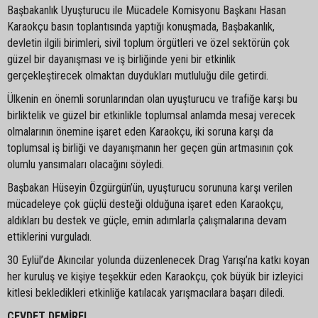
Başbakanlık Uyuşturucu ile Mücadele Komisyonu Başkanı Hasan
Karaokçu basın toplantısında yaptığı konuşmada, Başbakanlık,
devletin ilgili birimleri, sivil toplum örgütleri ve özel sektörün çok
güzel bir dayanışması ve iş birliğinde yeni bir etkinlik
gerçekleştirecek olmaktan duydukları mutluluğu dile getirdi.
Ülkenin en önemli sorunlarından olan uyuşturucu ve trafiğe karşı bu
birliktelik ve güzel bir etkinlikle toplumsal anlamda mesaj verecek
olmalarının önemine işaret eden Karaokçu, iki soruna karşı da
toplumsal iş birliği ve dayanışmanın her geçen gün artmasının çok
olumlu yansımaları olacağını söyledi.
Başbakan Hüseyin Özgürgün’ün, uyuşturucu sorununa karşı verilen
mücadeleye çok güçlü desteği olduğuna işaret eden Karaokçu,
aldıkları bu destek ve güçle, emin adımlarla çalışmalarına devam
ettiklerini vurguladı.
30 Eylül’de Akıncılar yolunda düzenlenecek Drag Yarışı’na katkı koyan
her kuruluş ve kişiye teşekkür eden Karaokçu, çok büyük bir izleyici
kitlesi bekledikleri etkinliğe katılacak yarışmacılara başarı diledi.
CEVDET DEMİREL