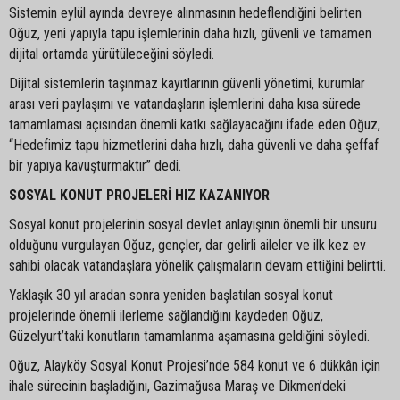
Sistemin eylül ayında devreye alınmasının hedeflendiğini belirten
Oğuz, yeni yapıyla tapu işlemlerinin daha hızlı, güvenli ve tamamen
dijital ortamda yürütüleceğini söyledi.
Dijital sistemlerin taşınmaz kayıtlarının güvenli yönetimi, kurumlar
arası veri paylaşımı ve vatandaşların işlemlerini daha kısa sürede
tamamlaması açısından önemli katkı sağlayacağını ifade eden Oğuz,
“Hedefimiz tapu hizmetlerini daha hızlı, daha güvenli ve daha şeffaf
bir yapıya kavuşturmaktır” dedi.
SOSYAL KONUT PROJELERİ HIZ KAZANIYOR
Sosyal konut projelerinin sosyal devlet anlayışının önemli bir unsuru
olduğunu vurgulayan Oğuz, gençler, dar gelirli aileler ve ilk kez ev
sahibi olacak vatandaşlara yönelik çalışmaların devam ettiğini belirtti.
Yaklaşık 30 yıl aradan sonra yeniden başlatılan sosyal konut
projelerinde önemli ilerleme sağlandığını kaydeden Oğuz,
Güzelyurt’taki konutların tamamlanma aşamasına geldiğini söyledi.
Oğuz, Alayköy Sosyal Konut Projesi’nde 584 konut ve 6 dükkân için
ihale sürecinin başladığını, Gazimağusa Maraş ve Dikmen’deki