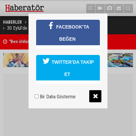
HABERLER
KÜLTÜR & SANAT
FACEBOOK'TA
30 Eylül’de “Drag” yarışı düzenleniyor
BEĞEN
"Liderlerin yapacağı görüşme, yeni ve sonuç alıcı 5+1 toplantısına ha
niteliği taşıyor"
TWITTER'DA TAKİP
ET
Bir Daha Gösterme