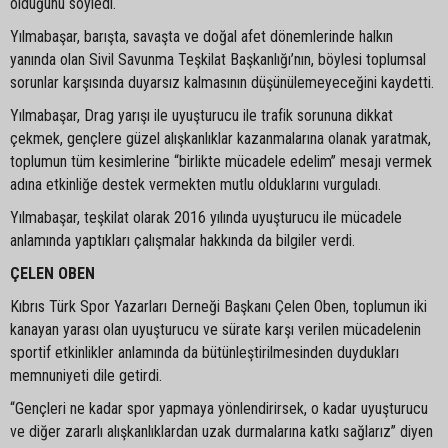
olduğunu söyledi.
Yılmabaşar, barışta, savaşta ve doğal afet dönemlerinde halkın
yanında olan Sivil Savunma Teşkilat Başkanlığı’nın, böylesi toplumsal
sorunlar karşısında duyarsız kalmasının düşünülemeyeceğini kaydetti.
Yılmabaşar, Drag yarışı ile uyuşturucu ile trafik sorununa dikkat
çekmek, gençlere güzel alışkanlıklar kazanmalarına olanak yaratmak,
toplumun tüm kesimlerine “birlikte mücadele edelim” mesajı vermek
adına etkinliğe destek vermekten mutlu olduklarını vurguladı.
Yılmabaşar, teşkilat olarak 2016 yılında uyuşturucu ile mücadele
anlamında yaptıkları çalışmalar hakkında da bilgiler verdi.
ÇELEN OBEN
Kıbrıs Türk Spor Yazarları Derneği Başkanı Çelen Oben, toplumun iki
kanayan yarası olan uyuşturucu ve sürate karşı verilen mücadelenin
sportif etkinlikler anlamında da bütünleştirilmesinden duydukları
memnuniyeti dile getirdi.
“Gençleri ne kadar spor yapmaya yönlendirirsek, o kadar uyuşturucu
ve diğer zararlı alışkanlıklardan uzak durmalarına katkı sağlarız” diyen