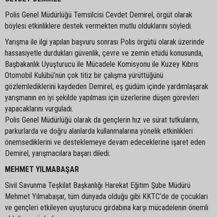
Polis Genel Müdürlüğü Temsilcisi Cevdet Demirel, örgüt olarak
böylesi etkinliklere destek vermekten mutlu olduklarını söyledi.
Yarışma ile ilgi yapılan başvuru sonrası Polis örgütü olarak üzerinde
hassasiyetle durdukları güvenlik, çevre ve zemin etüdü konusunda,
Başbakanlık Uyuşturucu ile Mücadele Komisyonu ile Kuzey Kıbrıs
Otomobil Kulübü’nün çok titiz bir çalışma yürüttüğünü
gözlemlediklerini kaydeden Demirel, eş güdüm içinde yardımlaşarak
yarışmanın en iyi şekilde yapılması için üzerlerine düşen görevleri
yapacaklarını vurguladı.
Polis Genel Müdürlüğü olarak da gençlerin hız ve sürat tutkularını,
parkurlarda ve doğru alanlarda kullanmalarına yönelik etkinlikleri
önemsediklerini ve desteklemeye devam edeceklerine işaret eden
Demirel, yarışmacılara başarı diledi.
MEHMET YILMABAŞAR
Sivil Savunma Teşkilat Başkanlığı Harekat Eğitim Şube Müdürü
Mehmet Yılmabaşar, tüm dünyada olduğu gibi KKTC’de de çocukları
ve gençleri etkileyen uyuşturucu girdabına karşı mücadelenin önemli