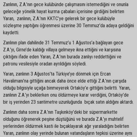
Zanlının, Z.A.’nın gece kulübünde çalışmasını istemediğini ve onunla
geleceğe yönelik hayat kurma çabaları içerisine girdiğini belirten
Yaran, zanlının, Z.A.’nın KKTC’ye gelerek bir gece kulübüyle
sözleşme yaptığını öğrenmesi üzerine 30 Temmuz’da adaya geldiğini
kaydetti.
Zanlının plan dahilinde 31 Temmuz’u 1 Ağustos’a bağlayan gece
Z.A.’yı, Girne’de kaldığı villaya gelmeye ikna ettiğini ve karşısına
çıktığını ifade eden Yaran, Z.A.’nın burada zanlıyı reddettiğini ve
patronu vesilesiyle oradan ayrıldığını söyledi.
Yaran, zanlının 3 Ağustos’ta Türkiye’ye dönmek için Ercan
Havalimanı’na gittiğini ancak daha önce elde ettiği Z.A.’nın çarşıda
olduğu bilgisiyle uçağa binmeyerek Ortaköy’e gittiğini belirtti. Yaran,
zanlının Z.A.’yı beklerken onu öldürmeye karar verdiğini, Ortaköy’de
bir iş yerinden 23 santimetre uzunluğunda bıçak satın aldığını aktardı.
Zanlının daha sonra Z.A.’nın Taşkınköy’deki bir süpermarkette
olduğunu öğrenerek peşine düştüğünü ve burada Z.A.’yı muhtelif
yerlerinden öldürmek kasti ile bıçaklayarak ağır yaraladığını belirten
Yaran, zanlının olay yerinde bulunan vatandaşların tepkisi üzerine aynı