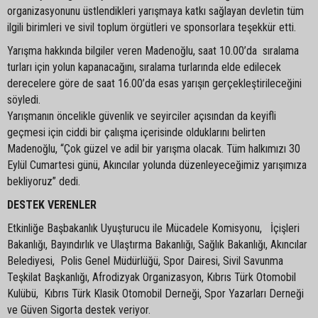
organizasyonunu üstlendikleri yarışmaya katkı sağlayan devletin tüm
ilgili birimleri ve sivil toplum örgütleri ve sponsorlara teşekkür etti.
Yarışma hakkında bilgiler veren Madenoğlu, saat 10.00’da sıralama
turları için yolun kapanacağını, sıralama turlarında elde edilecek
derecelere göre de saat 16.00’da esas yarışın gerçekleştirileceğini
söyledi.
Yarışmanın öncelikle güvenlik ve seyirciler açısından da keyifli
geçmesi için ciddi bir çalışma içerisinde olduklarını belirten
Madenoğlu, “Çok güzel ve adil bir yarışma olacak. Tüm halkımızı 30
Eylül Cumartesi günü, Akıncılar yolunda düzenleyeceğimiz yarışımıza
bekliyoruz” dedi.
DESTEK VERENLER
Etkinliğe Başbakanlık Uyuşturucu ile Mücadele Komisyonu, İçişleri
Bakanlığı, Bayındırlık ve Ulaştırma Bakanlığı, Sağlık Bakanlığı, Akıncılar
Belediyesi, Polis Genel Müdürlüğü, Spor Dairesi, Sivil Savunma
Teşkilat Başkanlığı, Afrodizyak Organizasyon, Kıbrıs Türk Otomobil
Kulübü, Kıbrıs Türk Klasik Otomobil Derneği, Spor Yazarları Derneği
ve Güven Sigorta destek veriyor.