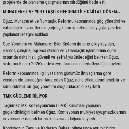
projelerde de planlama çalışmalarının sürdüğünü ifade etti.
MUHACERET VE YURTTAŞLIK REFORMU İLE DİJİTAL DÖNEM…
Oğuz, Muhaceret ve Yurttaşlık Reformu kapsamında göç yönetimi ve
vatandaşlık hizmetlerinin çağdaş kamu yönetimi anlayışıyla yeniden
yapılandırılacağını açıkladı.
Göç Yönetimi ve Muhaceret Bilgi Sistemi ile giriş-çıkış kayıtları,
ikamet, çalışma, öğrenci izinleri ve vatandaşlık işlemlerinin dijital
ortamda daha hızlı, güvenli ve şeffaf yürütüleceğini belirten Oğuz,
sistemin Kasım 2026’da devreye alınmasının hedeflendiğini söyledi.
Reform kapsamında ilgili yasaların günümüz ihtiyaçlarına göre
yeniden ele alınacağını ifade eden Oğuz, daha etkin, denetlenebilir ve
sürdürülebilir bir göç yönetimi oluşturulacağını kaydetti.
TMK GÜÇLENDİRİLİYOR
Taşınmaz Mal Komisyonu’nun (TMK) kurumsal yapısının
güçlendirildiğini belirten Oğuz, Komisyonun mülkiyet uyuşmazlıklarının
çözümünde önemli bir mekanizma olduğunu söyledi.
Komisyonun Tapu ve Kadastro Dairesi bünyesinde ayrı bir birim