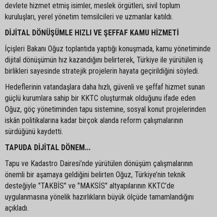
devlete hizmet etmiş isimler, meslek örgütleri, sivil toplum
kuruluşları, yerel yönetim temsilcileri ve uzmanlar katıldı.
DİJİTAL DÖNÜŞÜMLE HIZLI VE ŞEFFAF KAMU HİZMETİ
İçişleri Bakanı Oğuz toplantıda yaptığı konuşmada, kamu yönetiminde
dijital dönüşümün hız kazandığını belirterek, Türkiye ile yürütülen iş
birlikleri sayesinde stratejik projelerin hayata geçirildiğini söyledi.
Hedeflerinin vatandaşlara daha hızlı, güvenli ve şeffaf hizmet sunan
güçlü kurumlara sahip bir KKTC oluşturmak olduğunu ifade eden
Oğuz, göç yönetiminden tapu sistemine, sosyal konut projelerinden
iskân politikalarına kadar birçok alanda reform çalışmalarının
sürdüğünü kaydetti.
TAPUDA DİJİTAL DÖNEM...
Tapu ve Kadastro Dairesi’nde yürütülen dönüşüm çalışmalarının
önemli bir aşamaya geldiğini belirten Oğuz, Türkiye’nin teknik
desteğiyle "TAKBİS" ve "MAKSİS" altyapılarının KKTC’de
uygulanmasına yönelik hazırlıkların büyük ölçüde tamamlandığını
açıkladı.