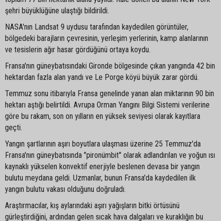
şehri büyüklüğüne ulaştığı bildirildi.
NASA'nın Landsat 9 uydusu tarafından kaydedilen görüntüler,
bölgedeki barajların çevresinin, yerleşim yerlerinin, kamp alanlarının
ve tesislerin ağır hasar gördüğünü ortaya koydu.
Fransa'nın güneybatısındaki Gironde bölgesinde çıkan yangında 42 bin
hektardan fazla alan yandı ve Le Porge köyü büyük zarar gördü.
Temmuz sonu itibarıyla Fransa genelinde yanan alan miktarının 90 bin
hektarı aştığı belirtildi. Avrupa Orman Yangını Bilgi Sistemi verilerine
göre bu rakam, son on yılların en yüksek seviyesi olarak kayıtlara
geçti.
Yangın şartlarının aşırı boyutlara ulaşması üzerine 25 Temmuz'da
Fransa'nın güneybatısında "pironümbit" olarak adlandırılan ve yoğun ısı
kaynaklı yükselen konvektif enerjiyle beslenen devasa bir yangın
bulutu meydana geldi. Uzmanlar, bunun Fransa'da kaydedilen ilk
yangın bulutu vakası olduğunu doğruladı.
Araştırmacılar, kış aylarındaki aşırı yağışların bitki örtüsünü
gürleştirdiğini, ardından gelen sıcak hava dalgaları ve kuraklığın bu