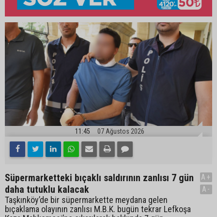
11:45
07 Ağustos 2026
Süpermarketteki bıçaklı saldırının zanlısı 7 gün
A+
daha tutuklu kalacak
A-
Taşkınköy’de bir süpermarkette meydana gelen
bıçaklama olayının zanlısı M.B.K. bugün tekrar Lefkoşa