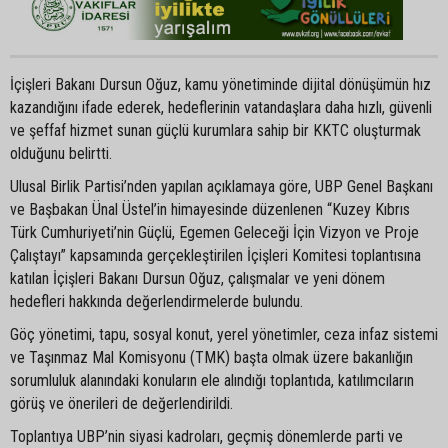
İçişleri Bakanı Dursun Oğuz, kamu yönetiminde dijital dönüşümün hız
kazandığını ifade ederek, hedeflerinin vatandaşlara daha hızlı, güvenli
ve şeffaf hizmet sunan güçlü kurumlara sahip bir KKTC oluşturmak
olduğunu belirtti.
Ulusal Birlik Partisi’nden yapılan açıklamaya göre, UBP Genel Başkanı
ve Başbakan Ünal Üstel’in himayesinde düzenlenen “Kuzey Kıbrıs
Türk Cumhuriyeti’nin Güçlü, Egemen Geleceği İçin Vizyon ve Proje
Çalıştayı” kapsamında gerçekleştirilen İçişleri Komitesi toplantısına
katılan İçişleri Bakanı Dursun Oğuz, çalışmalar ve yeni dönem
hedefleri hakkında değerlendirmelerde bulundu.
Göç yönetimi, tapu, sosyal konut, yerel yönetimler, ceza infaz sistemi
ve Taşınmaz Mal Komisyonu (TMK) başta olmak üzere bakanlığın
sorumluluk alanındaki konuların ele alındığı toplantıda, katılımcıların
görüş ve önerileri de değerlendirildi.
Toplantıya UBP’nin siyasi kadroları, geçmiş dönemlerde parti ve