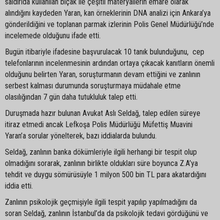
saldırıda kullanılan bıçak ile çeşitli materyallerin emare olarak
alındığını kaydeden Yaran, kan örneklerinin DNA analizi için Ankara’ya
gönderildiğini ve toplanan parmak izlerinin Polis Genel Müdürlüğü’nde
incelemede olduğunu ifade etti.
Bugün itibariyle ifadesine başvurulacak 10 tanık bulunduğunu, cep
telefonlarının incelenmesinin ardından ortaya çıkacak kanıtların önemli
olduğunu belirten Yaran, soruşturmanın devam ettiğini ve zanlının
serbest kalması durumunda soruşturmaya müdahale etme
olasılığından 7 gün daha tutukluluk talep etti.
Duruşmada hazır bulunan Avukat Aslı Seldağ, talep edilen süreye
itiraz etmedi ancak Lefkoşa Polis Müdürlüğü Müfettiş Muavini
Yaran’a sorular yönelterek, bazı iddialarda bulundu.
Seldağ, zanlının banka dökümleriyle ilgili herhangi bir tespit olup
olmadığını sorarak, zanlının birlikte oldukları süre boyunca Z.A’ya
tehdit ve duygu sömürüsüyle 1 milyon 500 bin TL para akatardığını
iddia etti.
Zanlının psikolojik geçmişiyle ilgili tespit yapılıp yapılmadığını da
soran Seldağ, zanlının İstanbul’da da psikolojik tedavi gördüğünü ve