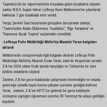
Taşkınköy’de bir süpermarkette meydana gelen bıçaklama olayının
zanlısı M.B.K. bugün tekrar Lefkoşa Kaza Mahkemesi’ne çıkarılarak
hakkında 7 gün tutukluluk emri verildi.
Yargıç Şevket Gazi huzurunda görüşülen duruşmada zanlıya,
“Taammüden Adam Öldürmeye Teşebbüs”, “Ağır Yaralama” ve
“Kanunsuz Bıçak Taşıma” suçlamaları yöneltildi.
-Lefkoşa Polis Müdürlüğü Müfettiş Muavini Yaran bulguları
aktardı
Mahkemede soruşturmayla ilgili bulguları aktaran Lefkoşa Polis
Müdürlüğü Müfettiş Muavini Ersan Yaran, zanlı ile Kırgızistan uyruklu
Z.A.’nın 2026 yılının Ocak ayında tanıştığını ve Türkiye’de bir süre
birlikte olduklarını söyledi.
Zanlının, Z.A.’nın gece kulübünde çalışmasını istemediğini ve onunla
geleceğe yönelik hayat kurma çabaları içerisine girdiğini belirten
Yaran, zanlının, Z.A.’nın KKTC’ye gelerek bir gece kulübüyle
sözleşme yaptığını öğrenmesi üzerine 30 Temmuz’da adaya geldiğini
kaydetti.