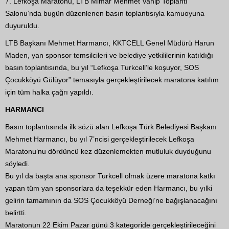
7. Lefkoşa Maratonu, LTB Mimar Mehmet Vahip Toplantı
Salonu’nda bugün düzenlenen basın toplantısıyla kamuoyuna
duyuruldu.
LTB Başkanı Mehmet Harmancı, KKTCELL Genel Müdürü Harun
Maden, yan sponsor temsilcileri ve belediye yetkililerinin katıldığı
basın toplantısında, bu yıl “Lefkoşa Turkcell’le koşuyor, SOS
Çocukköyü Gülüyor” temasıyla gerçekleştirilecek maratona katılım
için tüm halka çağrı yapıldı.
HARMANCI
Basın toplantısında ilk sözü alan Lefkoşa Türk Belediyesi Başkanı
Mehmet Harmancı, bu yıl 7’ncisi gerçekleştirilecek Lefkoşa
Maratonu’nu dördüncü kez düzenlemekten mutluluk duyduğunu
söyledi.
Bu yıl da başta ana sponsor Turkcell olmak üzere maratona katkı
yapan tüm yan sponsorlara da teşekkür eden Harmancı, bu yılki
gelirin tamamının da SOS Çocukköyü Derneği’ne bağışlanacağını
belirtti.
Maratonun 22 Ekim Pazar günü 3 kategoride gerçekleştirileceğini