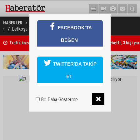
HABERLER
GÜNDEM
FACEBOOK'TA
7. Lefkoşa Maratonu, 22 Ekim Pazar günü yapılıyor
BEĞEN
Trafik kazasında 85 yaşındaki Turan Obalı hayatını kaybetti, 3 kişi ya
TWITTER'DA TAKİP
ET
Bir Daha Gösterme