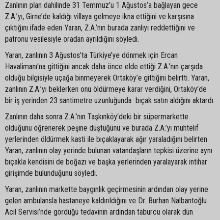
Zanlının plan dahilinde 31 Temmuz’u 1 Ağustos’a bağlayan gece
Z.A.’yı, Girne’de kaldığı villaya gelmeye ikna ettiğini ve karşısına
çıktığını ifade eden Yaran, Z.A.’nın burada zanlıyı reddettiğini ve
patronu vesilesiyle oradan ayrıldığını söyledi.
Yaran, zanlının 3 Ağustos’ta Türkiye’ye dönmek için Ercan
Havalimanı’na gittiğini ancak daha önce elde ettiği Z.A.’nın çarşıda
olduğu bilgisiyle uçağa binmeyerek Ortaköy’e gittiğini belirtti. Yaran,
zanlının Z.A.’yı beklerken onu öldürmeye karar verdiğini, Ortaköy’de
bir iş yerinden 23 santimetre uzunluğunda bıçak satın aldığını aktardı.
Zanlının daha sonra Z.A.’nın Taşkınköy’deki bir süpermarkette
olduğunu öğrenerek peşine düştüğünü ve burada Z.A.’yı muhtelif
yerlerinden öldürmek kasti ile bıçaklayarak ağır yaraladığını belirten
Yaran, zanlının olay yerinde bulunan vatandaşların tepkisi üzerine aynı
bıçakla kendisini de boğazı ve başka yerlerinden yaralayarak intihar
girişimde bulunduğunu söyledi.
Yaran, zanlının markette baygınlık geçirmesinin ardından olay yerine
gelen ambulansla hastaneye kaldırıldığını ve Dr. Burhan Nalbantoğlu
Acil Servisi’nde gördüğü tedavinin ardından taburcu olarak dün