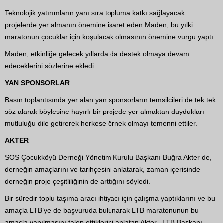
Teknolojik yatırımların yanı sıra topluma katkı sağlayacak
projelerde yer almanın önemine işaret eden Maden, bu yılki
maratonun çocuklar için koşulacak olmasının önemine vurgu yaptı.
Maden, etkinliğe gelecek yıllarda da destek olmaya devam
edeceklerini sözlerine ekledi.
YAN SPONSORLAR
Basın toplantısında yer alan yan sponsorların temsilcileri de tek tek
söz alarak böylesine hayırlı bir projede yer almaktan duydukları
mutluluğu dile getirerek herkese örnek olmayı temenni ettiler.
AKTER
SOS Çocukköyü Derneği Yönetim Kurulu Başkanı Buğra Akter de,
derneğin amaçlarını ve tarihçesini anlatarak, zaman içerisinde
derneğin proje çeşitliliğinin de arttığını söyledi.
Bir süredir toplu taşıma aracı ihtiyacı için çalışma yaptıklarını ve bu
amaçla LTB’ye de başvuruda bulunarak LTB maratonunun bu
amaçla yapılmasını talep ettiklerini anlatan Akter, LTB Başkanı