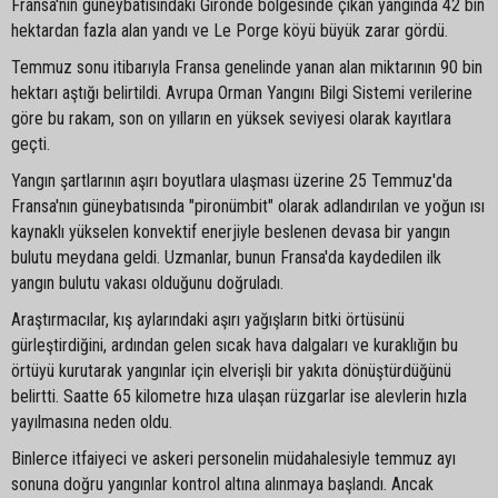
Fransa'nın güneybatısındaki Gironde bölgesinde çıkan yangında 42 bin
hektardan fazla alan yandı ve Le Porge köyü büyük zarar gördü.
Temmuz sonu itibarıyla Fransa genelinde yanan alan miktarının 90 bin
hektarı aştığı belirtildi. Avrupa Orman Yangını Bilgi Sistemi verilerine
göre bu rakam, son on yılların en yüksek seviyesi olarak kayıtlara
geçti.
Yangın şartlarının aşırı boyutlara ulaşması üzerine 25 Temmuz'da
Fransa'nın güneybatısında "pironümbit" olarak adlandırılan ve yoğun ısı
kaynaklı yükselen konvektif enerjiyle beslenen devasa bir yangın
bulutu meydana geldi. Uzmanlar, bunun Fransa'da kaydedilen ilk
yangın bulutu vakası olduğunu doğruladı.
Araştırmacılar, kış aylarındaki aşırı yağışların bitki örtüsünü
gürleştirdiğini, ardından gelen sıcak hava dalgaları ve kuraklığın bu
örtüyü kurutarak yangınlar için elverişli bir yakıta dönüştürdüğünü
belirtti. Saatte 65 kilometre hıza ulaşan rüzgarlar ise alevlerin hızla
yayılmasına neden oldu.
Binlerce itfaiyeci ve askeri personelin müdahalesiyle temmuz ayı
sonuna doğru yangınlar kontrol altına alınmaya başlandı. Ancak