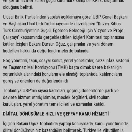
ve şeffaf hizmet sunan güçlü kurumlara sahip bir KKTC oluşturmak
olduğunu belirtti.
Ulusal Birlik Partisi’nden yapılan açıklamaya göre, UBP Genel Başkanı
ve Başbakan Ünal Üstel’in himayesinde düzenlenen “Kuzey Kıbrıs
Türk Cumhuriyeti’nin Güçlü, Egemen Geleceği İçin Vizyon ve Proje
Çalıştayı” kapsamında gerçekleştirilen İçişleri Komitesi toplantısına
katılan İçişleri Bakanı Dursun Oğuz, çalışmalar ve yeni dönem
hedefleri hakkında değerlendirmelerde bulundu.
Göç yönetimi, tapu, sosyal konut, yerel yönetimler, ceza infaz sistemi
ve Taşınmaz Mal Komisyonu (TMK) başta olmak üzere bakanlığın
sorumluluk alanındaki konuların ele alındığı toplantıda, katılımcıların
görüş ve önerileri de değerlendirildi.
Toplantıya UBP’nin siyasi kadroları, geçmiş dönemlerde parti ve
devlete hizmet etmiş isimler, meslek örgütleri, sivil toplum
kuruluşları, yerel yönetim temsilcileri ve uzmanlar katıldı.
DİJİTAL DÖNÜŞÜMLE HIZLI VE ŞEFFAF KAMU HİZMETİ
İçişleri Bakanı Oğuz toplantıda yaptığı konuşmada, kamu yönetiminde
dijital dönüşümün hız kazandığını belirterek, Türkiye ile yürütülen iş