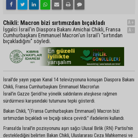
Chikli: Macron bizi sırtımızdan bıçakladı
A+
İşgalci İsrail'in Diaspora Bakanı Amichai Chikli, Fransa
A-
Cumhurbaşkanı Emmanuel Macron'un İsrail'i "sırtından
bıçakladığını" söyledi.
İsrail'de yayın yapan Kanal 14 televizyonuna konuşan Diaspora Bakanı
Chikli, Fransa Cumhurbaşkanı Emmanuel Macron'un
İsrail'in Gazze Şeridi'ne yönelik saldırılarını ateşkese rağmen
sürdürmesi karşısındaki tutumuna tepki gösterdi.
Bakan Chikli, "(Fransa Cumhurbaşkanı Emmanuel) Macron bizi
sırtımızdan bıçakladı ve bıçağı sıkıca çevirdi." ifadelerini kullandı.
Fransa'da İsrail'in pozisyonunu aşırı sağcı Ulusal Birlik (RN) Partisi'nin
desteklediğini belirten Bakan Chikli, Uluslararası Ceza Mahkemesi ve