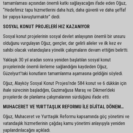
tamamlaması açısından önemli katkı sağlayacağını ifade eden Oğuz,
“Hedefimiz tapu hizmetlerini daha hızlı, daha güvenli ve daha şeffaf
bir yapıya kavuşturmaktır” dedi.
SOSYAL KONUT PROJELERİ HIZ KAZANIYOR
Sosyal konut projelerinin sosyal devlet anlayışının önemli bir unsuru
olduğunu vurgulayan Oğuz, gençler, dar gelirli aileler ve ilk kez ev
sahibi olacak vatandaşlara yönelik çalışmaların devam ettiğini belirtti.
Yaklaşık 30 yıl aradan sonra yeniden başlatılan sosyal konut
projelerinde önemli ilerleme sağlandığını kaydeden Oğuz,
Güzelyurt’taki konutların tamamlanma aşamasına geldiğini söyledi.
Oğuz, Alayköy Sosyal Konut Projesi’nde 584 konut ve 6 dükkân için
ihale sürecinin başladığını, Gazimağusa Maraş ve Dikmen’deki
projelerde de planlama çalışmalarının sürdüğünü ifade etti.
MUHACERET VE YURTTAŞLIK REFORMU İLE DİJİTAL DÖNEM…
Oğuz, Muhaceret ve Yurttaşlık Reformu kapsamında göç yönetimi ve
vatandaşlık hizmetlerinin çağdaş kamu yönetimi anlayışıyla yeniden
yapılandırılacağını açıkladı.