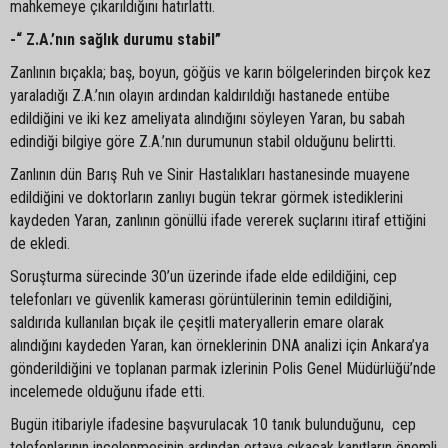
mahkemeye çıkarıldığını hatırlattı.
-“ Z.A.’nın sağlık durumu stabil”
Zanlının bıçakla; baş, boyun, göğüs ve karın bölgelerinden birçok kez
yaraladığı Z.A.’nın olayın ardından kaldırıldığı hastanede entübe
edildiğini ve iki kez ameliyata alındığını söyleyen Yaran, bu sabah
edindiği bilgiye göre Z.A.’nın durumunun stabil olduğunu belirtti.
Zanlının dün Barış Ruh ve Sinir Hastalıkları hastanesinde muayene
edildiğini ve doktorların zanlıyı bugün tekrar görmek istediklerini
kaydeden Yaran, zanlının gönüllü ifade vererek suçlarını itiraf ettiğini
de ekledi.
Soruşturma sürecinde 30’un üzerinde ifade elde edildiğini, cep
telefonları ve güvenlik kamerası görüntülerinin temin edildiğini,
saldırıda kullanılan bıçak ile çeşitli materyallerin emare olarak
alındığını kaydeden Yaran, kan örneklerinin DNA analizi için Ankara’ya
gönderildiğini ve toplanan parmak izlerinin Polis Genel Müdürlüğü’nde
incelemede olduğunu ifade etti.
Bugün itibariyle ifadesine başvurulacak 10 tanık bulunduğunu, cep
telefonlarının incelenmesinin ardından ortaya çıkacak kanıtların önemli