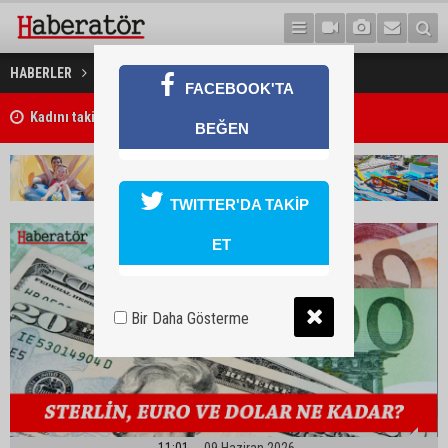
9 Haziran 2026 Döviz Kurları
HABERLER
EKONOMİ
FACEBOOK'TA
Kadını takip ederek saldırdığı açıklandı
BEĞEN
TWITTER'DA TAKİP
ET
Bir Daha Gösterme
11:01
09 Haziran 2026