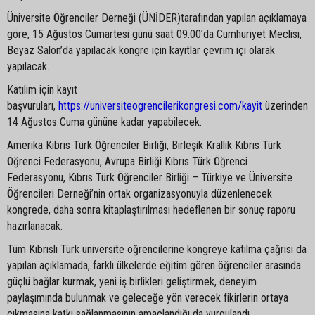
Üniversite Öğrenciler Derneği (ÜNİDER)tarafından yapılan açıklamaya
göre, 15 Ağustos Cumartesi günü saat 09.00’da Cumhuriyet Meclisi,
Beyaz Salon’da yapılacak kongre için kayıtlar çevrim içi olarak
yapılacak.
Katılım için kayıt
başvuruları,
https://universiteogrencilerikongresi.com/kayit
üzerinden
14 Ağustos Cuma gününe kadar yapabilecek.
Amerika Kıbrıs Türk Öğrenciler Birliği, Birleşik Krallık Kıbrıs Türk
Öğrenci Federasyonu, Avrupa Birliği Kıbrıs Türk Öğrenci
Federasyonu, Kıbrıs Türk Öğrenciler Birliği – Türkiye ve Üniversite
Öğrencileri Derneği’nin ortak organizasyonuyla düzenlenecek
kongrede, daha sonra kitaplaştırılması hedeflenen bir sonuç raporu
hazırlanacak.
Tüm Kıbrıslı Türk üniversite öğrencilerine kongreye katılma çağrısı da
yapılan açıklamada, farklı ülkelerde eğitim gören öğrenciler arasında
güçlü bağlar kurmak, yeni iş birlikleri geliştirmek, deneyim
paylaşımında bulunmak ve geleceğe yön verecek fikirlerin ortaya
çıkmasına katkı sağlanmasının amaçlandığı da vurgulandı.