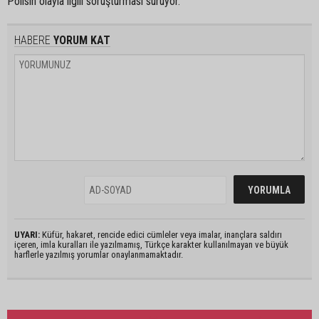
Polisin olayla ilgili soruşturması sürüyor.
HABERE
YORUM KAT
UYARI:
Küfür, hakaret, rencide edici cümleler veya imalar, inançlara saldırı
içeren, imla kuralları ile yazılmamış, Türkçe karakter kullanılmayan ve büyük
harflerle yazılmış yorumlar onaylanmamaktadır.