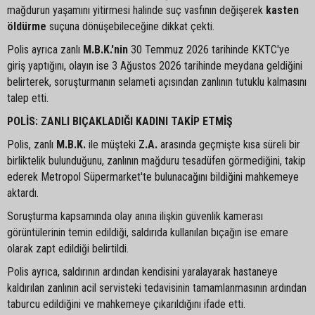
mağdurun yaşamını yitirmesi halinde suç vasfının değişerek
kasten
öldürme
suçuna dönüşebileceğine dikkat çekti.
Polis ayrıca zanlı
M.B.K.'nin
30 Temmuz 2026 tarihinde KKTC'ye
giriş yaptığını, olayın ise 3 Ağustos 2026 tarihinde meydana geldiğini
belirterek, soruşturmanın selameti açısından zanlının tutuklu kalmasını
talep etti.
POLİS: ZANLI BIÇAKLADIĞI KADINI TAKİP ETMİŞ
Polis, zanlı
M.B.K.
ile müşteki
Z.A.
arasında geçmişte kısa süreli bir
birliktelik bulunduğunu, zanlının mağduru tesadüfen görmediğini, takip
ederek Metropol Süpermarket'te bulunacağını bildiğini mahkemeye
aktardı.
Soruşturma kapsamında olay anına ilişkin güvenlik kamerası
görüntülerinin temin edildiği, saldırıda kullanılan bıçağın ise emare
olarak zapt edildiği belirtildi.
Polis ayrıca, saldırının ardından kendisini yaralayarak hastaneye
kaldırılan zanlının acil servisteki tedavisinin tamamlanmasının ardından
taburcu edildiğini ve mahkemeye çıkarıldığını ifade etti.