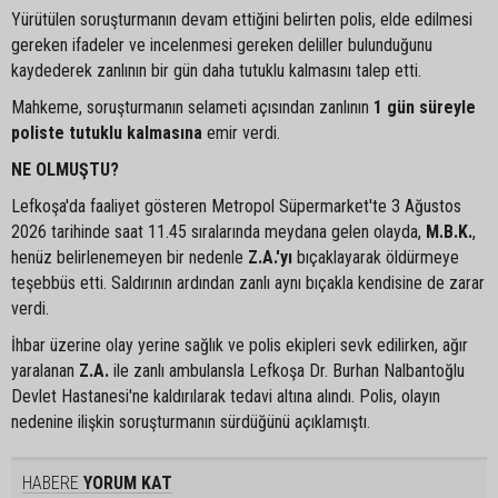
Yürütülen soruşturmanın devam ettiğini belirten polis, elde edilmesi
gereken ifadeler ve incelenmesi gereken deliller bulunduğunu
kaydederek zanlının bir gün daha tutuklu kalmasını talep etti.
Mahkeme, soruşturmanın selameti açısından zanlının
1 gün süreyle
poliste tutuklu kalmasına
emir verdi.
NE OLMUŞTU?
Lefkoşa'da faaliyet gösteren Metropol Süpermarket'te 3 Ağustos
2026 tarihinde saat 11.45 sıralarında meydana gelen olayda,
M.B.K.
,
henüz belirlenemeyen bir nedenle
Z.A.'yı
bıçaklayarak öldürmeye
teşebbüs etti. Saldırının ardından zanlı aynı bıçakla kendisine de zarar
verdi.
İhbar üzerine olay yerine sağlık ve polis ekipleri sevk edilirken, ağır
yaralanan
Z.A.
ile zanlı ambulansla Lefkoşa Dr. Burhan Nalbantoğlu
Devlet Hastanesi'ne kaldırılarak tedavi altına alındı. Polis, olayın
nedenine ilişkin soruşturmanın sürdüğünü açıklamıştı.
HABERE
YORUM KAT