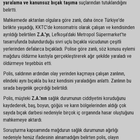
yaralama ve kanunsuz bıçak taşıma
suçlarından tutuklandığını
belirtti.
Mahkemede aktarılan olgulara göre zanlı, daha önce Türkiye'de
birlikte yaşadığı, KKTC'de konsomatris olarak çalışan ve kendisinden
ayrıldığı belirtilen
Z.A.'yı
, Lefkoşa'daki Metropol Süpermarket'te
tasarrufunda bulundurduğu sivri uçlu bıçakla vücudunun çeşitli
yerlerinden defalarca bıçakladı. Polise göre zanlı, söz konusu eylemi
mağduru öldürme kastıyla gerçekleştirerek ağır şekilde yaraladı ve
öldürmeye teşebbüs etti.
Polis, saldırının ardından olay yerinden kaçmaya çalışan zanlının,
elindeki aynı bıçakla bu kez kendisini yaraladığını anlattı. Zanlının bu
sırada baygınlık geçirdiği belirtildi.
Polis, müşteki
Z.A.'nın
sağlık durumunun ciddiyetini koruduğunu
kaydederek, baş, boyun, göğüs ve karın bölgelerinden aldığı çok
sayıda bıçak darbesi nedeniyle birçok iç organında hasar oluştuğunu
mahkemeye aktardı.
Soruşturma kapsamında mağdurun sağlık durumunun ağırlığı
nedeniyle henüz ifadesinin alınamadığını belirten polis, olayın