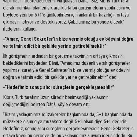
yapılmasını desteklediklerini vurgulayan Dânâ, “Biz, Kıbrıs Türk tarafı
olarak mümkün olan en sık aralıklarla bu görüşmelerin yapılmasını ve
böylece yeni bir 5+1’e gidilebilmesi için anlamlı bir hazırlığın ortaya
çıkmasını istiyor ve destekliyoruz. Çabalarımız bu yönde olacak.”
ifadelerini kullandı.
-“Amaç, Genel Sekreter’in bize vermiş olduğu ev ödevini doğru
ve tatmin edici bir şekilde yerine getirebilmektir”
İlk görüşmenin ardından bir görüşme takviminin ortaya çıkmasını
beklediklerini kaydeden Dânâ, “Amacımız düzenli ve sık görüşmeler
yapılması suretiyle Genel Sekreter’in bize vermiş olduğu ev ödevini
doğru ve tatmin edici bir şekilde yerine getirebilmektir.” dedi.
-“Hedefimiz sonuç alıcı süreçlerin gerçekleşmesidir”
Kıbrıs Türk tarafının uzun süredir benimsediği yaklaşımın
değişmediğini belirten Dânâ, şöyle devam etti:
“Bizim yaklaşımımız müzakereler bağlamında da, 5+1 bağlamında da
müzakere olsun diye müzakere değil, 5+1 olsun diye 5+1 değildir.
Hedefimiz, sonuç alıcı süreçlerin gerçekleşmesidir. Genel Sekreter’in
ortaya koyduğu çerçeve de bu yaklaşımımızla uyum içerisindedir. Bu