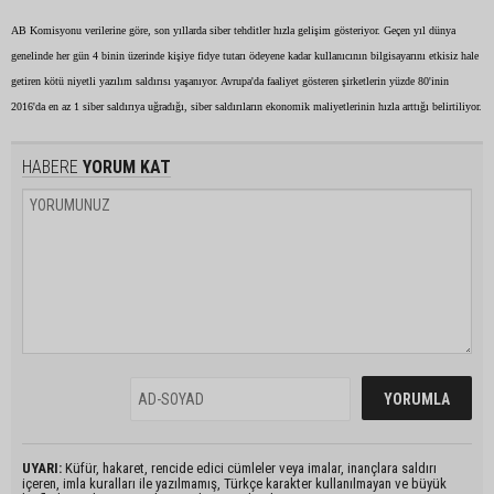
AB Komisyonu verilerine göre, son yıllarda siber tehditler hızla gelişim gösteriyor. Geçen yıl dünya
genelinde her gün 4 binin üzerinde kişiye fidye tutarı ödeyene kadar kullanıcının bilgisayarını etkisiz hale
getiren kötü niyetli yazılım saldırısı yaşanıyor. Avrupa'da faaliyet gösteren şirketlerin yüzde 80'inin
2016'da en az 1 siber saldırıya uğradığı, siber saldırıların ekonomik maliyetlerinin hızla arttığı belirtiliyor.
HABERE
YORUM KAT
UYARI:
Küfür, hakaret, rencide edici cümleler veya imalar, inançlara saldırı
içeren, imla kuralları ile yazılmamış, Türkçe karakter kullanılmayan ve büyük