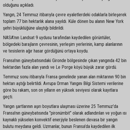
olduğunu açıkladı.
Yangın, 24 Temmuz itibarıyla çevre eyaletlerdeki odaklarla birleşerek
toplam 77 bin hektarlık alana yayıldı. Küle dönen bu alanın New York
şehri büyüklüğüne ulaştığı bildirildi.
NASA'nın Landsat 9 uydusu tarafından kaydedilen görüntüler,
bölgedeki barajların çevresinin, yerleşim yerlerinin, kamp alanlarının
ve tesislerin ağır hasar gördüğünü ortaya koydu.
Fransa'nın güneybatısındaki Gironde bölgesinde çıkan yangında 42 bin
hektardan fazla alan yandı ve Le Porge köyü büyük zarar gördü.
Temmuz sonu itibarıyla Fransa genelinde yanan alan miktarının 90 bin
hektarı aştığı belirtildi. Avrupa Orman Yangını Bilgi Sistemi verilerine
göre bu rakam, son on yılların en yüksek seviyesi olarak kayıtlara
geçti.
Yangın şartlarının aşırı boyutlara ulaşması üzerine 25 Temmuz'da
Fransa'nın güneybatısında "pironümbit" olarak adlandırılan ve yoğun ısı
kaynaklı yükselen konvektif enerjiyle beslenen devasa bir yangın
bulutu meydana geldi. Uzmanlar, bunun Fransa'da kaydedilen ilk