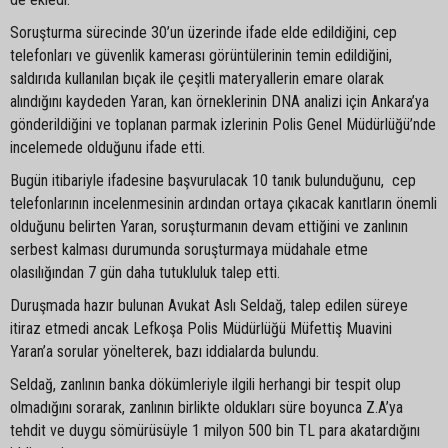
Soruşturma sürecinde 30’un üzerinde ifade elde edildiğini, cep
telefonları ve güvenlik kamerası görüntülerinin temin edildiğini,
saldırıda kullanılan bıçak ile çeşitli materyallerin emare olarak
alındığını kaydeden Yaran, kan örneklerinin DNA analizi için Ankara’ya
gönderildiğini ve toplanan parmak izlerinin Polis Genel Müdürlüğü’nde
incelemede olduğunu ifade etti.
Bugün itibariyle ifadesine başvurulacak 10 tanık bulunduğunu, cep
telefonlarının incelenmesinin ardından ortaya çıkacak kanıtların önemli
olduğunu belirten Yaran, soruşturmanın devam ettiğini ve zanlının
serbest kalması durumunda soruşturmaya müdahale etme
olasılığından 7 gün daha tutukluluk talep etti.
Duruşmada hazır bulunan Avukat Aslı Seldağ, talep edilen süreye
itiraz etmedi ancak Lefkoşa Polis Müdürlüğü Müfettiş Muavini
Yaran’a sorular yönelterek, bazı iddialarda bulundu.
Seldağ, zanlının banka dökümleriyle ilgili herhangi bir tespit olup
olmadığını sorarak, zanlının birlikte oldukları süre boyunca Z.A’ya
tehdit ve duygu sömürüsüyle 1 milyon 500 bin TL para akatardığını