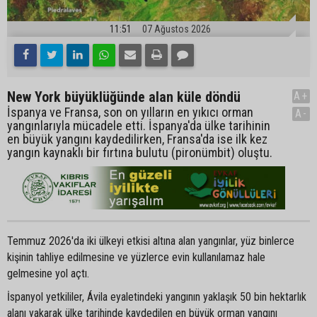
11:51
07 Ağustos 2026
New York büyüklüğünde alan küle döndü
A+
İspanya ve Fransa, son on yılların en yıkıcı orman
A-
yangınlarıyla mücadele etti. İspanya'da ülke tarihinin
en büyük yangını kaydedilirken, Fransa'da ise ilk kez
yangın kaynaklı bir fırtına bulutu (pironümbit) oluştu.
Temmuz 2026'da iki ülkeyi etkisi altına alan yangınlar, yüz binlerce
kişinin tahliye edilmesine ve yüzlerce evin kullanılamaz hale
gelmesine yol açtı.
İspanyol yetkililer, Ávila eyaletindeki yangının yaklaşık 50 bin hektarlık
alanı yakarak ülke tarihinde kaydedilen en büyük orman yangını