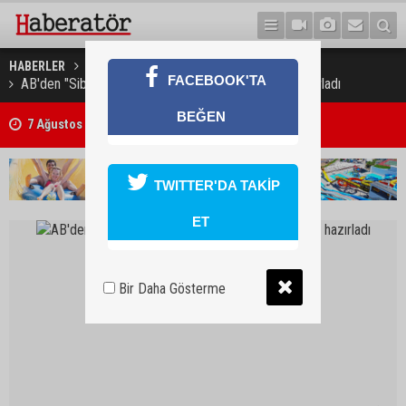
HABERLER
DÜNYA
FACEBOOK'TA
AB'den "Siber Güvenlik" konusunda tedbir paketi hazırladı
BEĞEN
7 Ağustos 2026 Döviz Kurları
TWITTER'DA TAKİP
ET
Bir Daha Gösterme