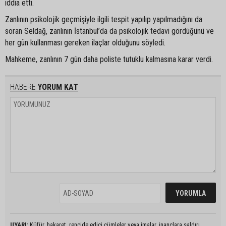
iddia etti.
Zanlının psikolojik geçmişiyle ilgili tespit yapılıp yapılmadığını da
soran Seldağ, zanlının İstanbul’da da psikolojik tedavi gördüğünü ve
her gün kullanması gereken ilaçlar olduğunu söyledi.
Mahkeme, zanlının 7 gün daha poliste tutuklu kalmasına karar verdi.
HABERE
YORUM KAT
UYARI:
Küfür, hakaret, rencide edici cümleler veya imalar, inançlara saldırı