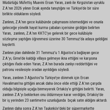
Müdürlüğü Müfettiş Muavini Ersan Yaran, zanlı ile Kırgızistan uyruklu
Z.A.’nın 2026 yılının Ocak ayında tanıştığını ve Türkiye’de bir süre
birlikte olduklarını söyledi.
Zanlının, Z.A.’nın gece kulübünde çalışmasını istemediğini ve onunla
geleceğe yönelik hayat kurma çabaları içerisine girdiğini belirten
Yaran, zanlının, Z.A.’nın KKTC’ye gelerek bir gece kulübüyle
sözleşme yaptığını öğrenmesi üzerine 30 Temmuz’da adaya geldiğini
kaydetti.
Zanlının plan dahilinde 31 Temmuz’u 1 Ağustos’a bağlayan gece
Z.A.’yı, Girne’de kaldığı villaya gelmeye ikna ettiğini ve karşısına
çıktığını ifade eden Yaran, Z.A.’nın burada zanlıyı reddettiğini ve
patronu vesilesiyle oradan ayrıldığını söyledi.
Yaran, zanlının 3 Ağustos’ta Türkiye’ye dönmek için Ercan
Havalimanı’na gittiğini ancak daha önce elde ettiği Z.A.’nın çarşıda
olduğu bilgisiyle uçağa binmeyerek Ortaköy’e gittiğini belirtti. Yaran,
zanlının Z.A.’yı beklerken onu öldürmeye karar verdiğini, Ortaköy’de
bir iş yerinden 23 santimetre uzunluğunda bıçak satın aldığını aktardı.
Zanlının daha sonra Z.A.’nın Taşkınköy’deki bir süpermarkette