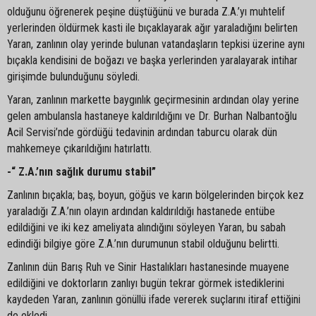
olduğunu öğrenerek peşine düştüğünü ve burada Z.A.’yı muhtelif
yerlerinden öldürmek kasti ile bıçaklayarak ağır yaraladığını belirten
Yaran, zanlının olay yerinde bulunan vatandaşların tepkisi üzerine aynı
bıçakla kendisini de boğazı ve başka yerlerinden yaralayarak intihar
girişimde bulunduğunu söyledi.
Yaran, zanlının markette baygınlık geçirmesinin ardından olay yerine
gelen ambulansla hastaneye kaldırıldığını ve Dr. Burhan Nalbantoğlu
Acil Servisi’nde gördüğü tedavinin ardından taburcu olarak dün
mahkemeye çıkarıldığını hatırlattı.
-“ Z.A.’nın sağlık durumu stabil”
Zanlının bıçakla; baş, boyun, göğüs ve karın bölgelerinden birçok kez
yaraladığı Z.A.’nın olayın ardından kaldırıldığı hastanede entübe
edildiğini ve iki kez ameliyata alındığını söyleyen Yaran, bu sabah
edindiği bilgiye göre Z.A.’nın durumunun stabil olduğunu belirtti.
Zanlının dün Barış Ruh ve Sinir Hastalıkları hastanesinde muayene
edildiğini ve doktorların zanlıyı bugün tekrar görmek istediklerini
kaydeden Yaran, zanlının gönüllü ifade vererek suçlarını itiraf ettiğini
de ekledi.