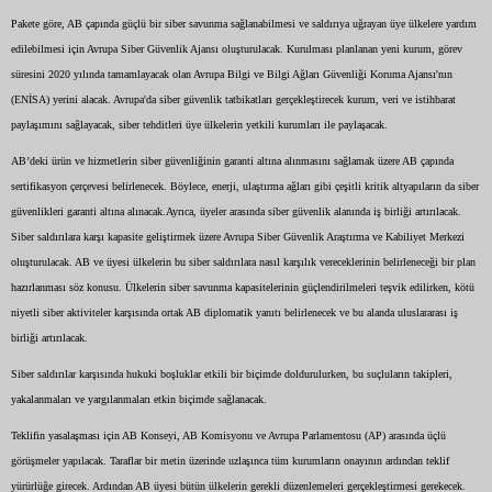
Pakete göre, AB çapında güçlü bir siber savunma sağlanabilmesi ve saldırıya uğrayan üye ülkelere yardım
edilebilmesi için Avrupa Siber Güvenlik Ajansı oluşturulacak. Kurulması planlanan yeni kurum, görev
süresini 2020 yılında tamamlayacak olan Avrupa Bilgi ve Bilgi Ağları Güvenliği Koruma Ajansı'nın
(ENİSA) yerini alacak. Avrupa'da siber güvenlik tatbikatları gerçekleştirecek kurum, veri ve istihbarat
paylaşımını sağlayacak, siber tehditleri üye ülkelerin yetkili kurumları ile paylaşacak.
AB’deki ürün ve hizmetlerin siber güvenliğinin garanti altına alınmasını sağlamak üzere AB çapında
sertifikasyon çerçevesi belirlenecek. Böylece, enerji, ulaştırma ağları gibi çeşitli kritik altyapıların da siber
güvenlikleri garanti altına alınacak.Ayrıca, üyeler arasında siber güvenlik alanında iş birliği artırılacak.
Siber saldırılara karşı kapasite geliştirmek üzere Avrupa Siber Güvenlik Araştırma ve Kabiliyet Merkezi
oluşturulacak. AB ve üyesi ülkelerin bu siber saldırılara nasıl karşılık vereceklerinin belirleneceği bir plan
hazırlanması söz konusu. Ülkelerin siber savunma kapasitelerinin güçlendirilmeleri teşvik edilirken, kötü
niyetli siber aktiviteler karşısında ortak AB diplomatik yanıtı belirlenecek ve bu alanda uluslararası iş
birliği artırılacak.
Siber saldırılar karşısında hukuki boşluklar etkili bir biçimde doldurulurken, bu suçluların takipleri,
yakalanmaları ve yargılanmaları etkin biçimde sağlanacak.
Teklifin yasalaşması için AB Konseyi, AB Komisyonu ve Avrupa Parlamentosu (AP) arasında üçlü
görüşmeler yapılacak. Taraflar bir metin üzerinde uzlaşınca tüm kurumların onayının ardından teklif
yürürlüğe girecek. Ardından AB üyesi bütün ülkelerin gerekli düzenlemeleri gerçekleştirmesi gerekecek.