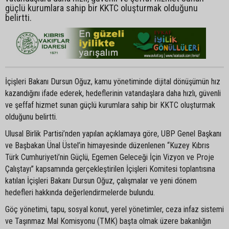
güçlü kurumlara sahip bir KKTC oluşturmak olduğunu
belirtti.
İçişleri Bakanı Dursun Oğuz, kamu yönetiminde dijital dönüşümün hız
kazandığını ifade ederek, hedeflerinin vatandaşlara daha hızlı, güvenli
ve şeffaf hizmet sunan güçlü kurumlara sahip bir KKTC oluşturmak
olduğunu belirtti.
Ulusal Birlik Partisi’nden yapılan açıklamaya göre, UBP Genel Başkanı
ve Başbakan Ünal Üstel’in himayesinde düzenlenen “Kuzey Kıbrıs
Türk Cumhuriyeti’nin Güçlü, Egemen Geleceği İçin Vizyon ve Proje
Çalıştayı” kapsamında gerçekleştirilen İçişleri Komitesi toplantısına
katılan İçişleri Bakanı Dursun Oğuz, çalışmalar ve yeni dönem
hedefleri hakkında değerlendirmelerde bulundu.
Göç yönetimi, tapu, sosyal konut, yerel yönetimler, ceza infaz sistemi
ve Taşınmaz Mal Komisyonu (TMK) başta olmak üzere bakanlığın