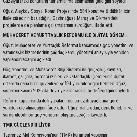
Güzelyurt’taki konutların tamamlanma aşamasına geldiğini söyledi.
Oğuz, Alayköy Sosyal Konut Projesi’nde 584 konut ve 6 dükkân için
ihale sürecinin başladığını, Gazimağusa Maraş ve Dikmen’deki
projelerde de planlama çalışmalarının sürdüğünü ifade etti.
MUHACERET VE YURTTAŞLIK REFORMU İLE DİJİTAL DÖNEM…
Oğuz, Muhaceret ve Yurttaşlık Reformu kapsamında göç yönetimi ve
vatandaşlık hizmetlerinin çağdaş kamu yönetimi anlayışıyla yeniden
yapılandırılacağını açıkladı.
Göç Yönetimi ve Muhaceret Bilgi Sistemi ile giriş-çıkış kayıtları,
ikamet, çalışma, öğrenci izinleri ve vatandaşlık işlemlerinin dijital
ortamda daha hızlı, güvenli ve şeffaf yürütüleceğini belirten Oğuz,
sistemin Kasım 2026’da devreye alınmasının hedeflendiğini söyledi.
Reform kapsamında ilgili yasaların günümüz ihtiyaçlarına göre
yeniden ele alınacağını ifade eden Oğuz, daha etkin, denetlenebilir ve
sürdürülebilir bir göç yönetimi oluşturulacağını kaydetti.
TMK GÜÇLENDİRİLİYOR
Taşınmaz Mal Komisyonu’nun (TMK) kurumsal yapısının