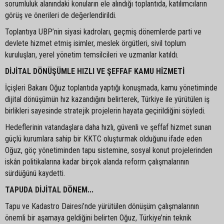
sorumluluk alanındaki konuların ele alındığı toplantıda, katılımcıların
görüş ve önerileri de değerlendirildi.
Toplantıya UBP’nin siyasi kadroları, geçmiş dönemlerde parti ve
devlete hizmet etmiş isimler, meslek örgütleri, sivil toplum
kuruluşları, yerel yönetim temsilcileri ve uzmanlar katıldı.
DİJİTAL DÖNÜŞÜMLE HIZLI VE ŞEFFAF KAMU HİZMETİ
İçişleri Bakanı Oğuz toplantıda yaptığı konuşmada, kamu yönetiminde
dijital dönüşümün hız kazandığını belirterek, Türkiye ile yürütülen iş
birlikleri sayesinde stratejik projelerin hayata geçirildiğini söyledi.
Hedeflerinin vatandaşlara daha hızlı, güvenli ve şeffaf hizmet sunan
güçlü kurumlara sahip bir KKTC oluşturmak olduğunu ifade eden
Oğuz, göç yönetiminden tapu sistemine, sosyal konut projelerinden
iskân politikalarına kadar birçok alanda reform çalışmalarının
sürdüğünü kaydetti.
TAPUDA DİJİTAL DÖNEM...
Tapu ve Kadastro Dairesi’nde yürütülen dönüşüm çalışmalarının
önemli bir aşamaya geldiğini belirten Oğuz, Türkiye’nin teknik