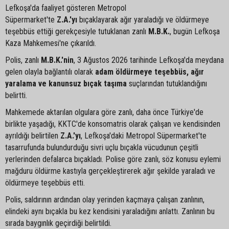
Lefkoşa'da faaliyet gösteren Metropol
Süpermarket'te
Z.A.'yı
bıçaklayarak ağır yaraladığı ve öldürmeye
teşebbüs ettiği gerekçesiyle tutuklanan zanlı
M.B.K.
, bugün Lefkoşa
Kaza Mahkemesi'ne çıkarıldı.
Polis, zanlı
M.B.K.'nin
, 3 Ağustos 2026 tarihinde Lefkoşa'da meydana
gelen olayla bağlantılı olarak
adam öldürmeye teşebbüs, ağır
yaralama ve kanunsuz bıçak taşıma
suçlarından tutuklandığını
belirtti.
Mahkemede aktarılan olgulara göre zanlı, daha önce Türkiye'de
birlikte yaşadığı, KKTC'de konsomatris olarak çalışan ve kendisinden
ayrıldığı belirtilen
Z.A.'yı
, Lefkoşa'daki Metropol Süpermarket'te
tasarrufunda bulundurduğu sivri uçlu bıçakla vücudunun çeşitli
yerlerinden defalarca bıçakladı. Polise göre zanlı, söz konusu eylemi
mağduru öldürme kastıyla gerçekleştirerek ağır şekilde yaraladı ve
öldürmeye teşebbüs etti.
Polis, saldırının ardından olay yerinden kaçmaya çalışan zanlının,
elindeki aynı bıçakla bu kez kendisini yaraladığını anlattı. Zanlının bu
sırada baygınlık geçirdiği belirtildi.