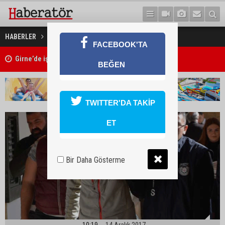
Adam kaçıranlar cezaevinde
HABERLER
GÜNDEM
FACEBOOK'TA
Kıbrıs Türk Üniversite Öğrencileri Kongresi için kayıtlar sürüyor
BEĞEN
TWITTER'DA TAKİP
ET
Bir Daha Gösterme
10:19
14 Aralık 2017