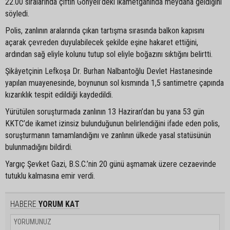
22.00 sıralarında çiftin Gönyeli’deki ikametgâhında meydana geldiğini
söyledi.
Polis, zanlının aralarında çıkan tartışma sırasında balkon kapısını
açarak çevreden duyulabilecek şekilde eşine hakaret ettiğini,
ardından sağ eliyle kolunu tutup sol eliyle boğazını sıktığını belirtti.
Şikâyetçinin Lefkoşa Dr. Burhan Nalbantoğlu Devlet Hastanesinde
yapılan muayenesinde, boynunun sol kısmında 1,5 santimetre çapında
kızarıklık tespit edildiği kaydedildi.
Yürütülen soruşturmada zanlının 13 Haziran’dan bu yana 53 gün
KKTC’de ikamet izinsiz bulunduğunun belirlendiğini ifade eden polis,
soruşturmanın tamamlandığını ve zanlının ülkede yasal statüsünün
bulunmadığını bildirdi.
Yargıç Şevket Gazi, B.S.C.’nin 20 günü aşmamak üzere cezaevinde
tutuklu kalmasına emir verdi.
HABERE
YORUM KAT