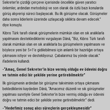
Sekreter’in çizdiği çerçeve içerisinde öncelikle güven yaratıcı
önlemler, ardından metodoloji ve son olarak da özlü bazı konularda
görüş alışverişi süreci başlayacak. Bu ilk görüşme olacak. Görüşmeler
daha sonra liderlerin üzerinde uzlaşacağı sıklıkta devam edecek.”
diye konuştu.
Kıbrıs Türk tarafı olarak görüşmelerin mümkün olan en sık aralıklarla
yapılmasını desteklediklerini vurgulayan Dânâ, “Biz, Kıbrıs Türk tarafı
olarak mümkün olan en sık aralıklarla bu görüşmelerin yapılmasını ve
böylece yeni bir 5+1’e gidilebilmesi için anlamlı bir hazırlığın ortaya
çıkmasını istiyor ve destekliyoruz. Çabalarımız bu yönde olacak.”
ifadelerini kullandı.
-“Amaç, Genel Sekreter’in bize vermiş olduğu ev ödevini doğru
ve tatmin edici bir şekilde yerine getirebilmektir”
İlk görüşmenin ardından bir görüşme takviminin ortaya çıkmasını
beklediklerini kaydeden Dânâ, “Amacımız düzenli ve sık görüşmeler
yapılması suretiyle Genel Sekreter’in bize vermiş olduğu ev ödevini
doğru ve tatmin edici bir şekilde yerine getirebilmektir.” dedi.
-“Hedefimiz sonuç alıcı süreçlerin gerçekleşmesidir”