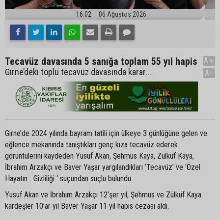
16:02
06 Ağustos 2026
Tecavüz davasında 5 sanığa toplam 55 yıl hapis
A+
Girne’deki toplu tecavüz davasında karar...
A-
Girne’de 2024 yılında bayram tatili için ülkeye 3 günlüğüne gelen ve
eğlence mekanında tanıştıkları genç kıza tecavüz ederek
görüntülerini kaydeden Yusuf Akan, Şehmus Kaya, Zülküf Kaya,
İbrahim Arzakçı ve Baver Yaşar yargılandıkları ‘Tecavüz’ ve ‘Özel
Hayatın Gizliliği ‘ suçundan suçlu bulundu.
Yusuf Akan ve İbrahim Arzakçı 12’şer yıl, Şehmus ve Zülküf Kaya
kardeşler 10’ar yıl Baver Yaşar 11 yıl hapis cezası aldı.