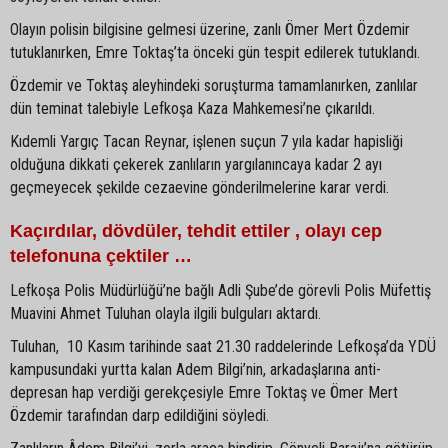
Olayın polisin bilgisine gelmesi üzerine, zanlı Ömer Mert Özdemir
tutuklanırken, Emre Toktaş’ta önceki gün tespit edilerek tutuklandı.
Özdemir ve Toktaş aleyhindeki soruşturma tamamlanırken, zanlılar
dün teminat talebiyle Lefkoşa Kaza Mahkemesi’ne çıkarıldı.
Kıdemli Yargıç Tacan Reynar, işlenen suçun 7 yıla kadar hapisliği
olduğuna dikkati çekerek zanlıların yargılanıncaya kadar 2 ayı
geçmeyecek şekilde cezaevine gönderilmelerine karar verdi.
Kaçırdılar, dövdüler, tehdit ettiler , olayı cep
telefonuna çektiler …
Lefkoşa Polis Müdürlüğü’ne bağlı Adli Şube’de görevli Polis Müfettiş
Muavini Ahmet Tuluhan olayla ilgili bulguları aktardı.
Tuluhan, 10 Kasım tarihinde saat 21.30 raddelerinde Lefkoşa’da YDÜ
kampusundaki yurtta kalan Adem Bilgi’nin, arkadaşlarına anti-
depresan hap verdiği gerekçesiyle Emre Toktaş ve Ömer Mert
Özdemir tarafından darp edildiğini söyledi.