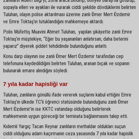
Zanlıların Âdem Bilgi’yi, zorla araca bindirip, Gönyeli Barajı’na götürüp,
sopayla elleri ve ayakları ile vurarak ciddi şekilde dövdüklerini belirten
Tuluhan, olayın polise aktarılması üzerine zanlı Ömer Mert Özdemir
ve Emre Toktaş’ın tutuklandığını mahkemeye aktardı.
Polis Müfettiş Muavini Ahmet Tuluhan, yapılan şikâyette zanlı Emre
Toktaş’ın müştekiye, “Eğer bu yaşananları anlatırsan, daha beterini
yaparız” diyerek şiddet tehdidinde bulunduğunu anlattı.
Konu darp olayının ise zanlı Ömer Mert Özdemir tarafından cep
telefonuna kaydedildiğini belirten Tuluhan, aranan bıçak ve sopanın
bulunarak emare alındığını söyledi.
7 yıla kadar hapisliği var
Tuluhan, zanlıların gönüllü ifade vererek suçlarını kabul ettiğini Emre
Toktaş’ın ülkede TC’li öğrenci statüsünde bulunduğunu zanlı Ömer
Mert Özdemir’in ise KKTC vatandaşı olduğunu belirterek
mahkemenin uygun göreceği bir teminata bağlanmasını talep etti.
Kıdemli Yargıç Tacan Reynar zanlıların methaldar oldukları suçun
ciddi olduğunu adam kaçırmanın ceza yasasında 7 yıla kadar hapislik