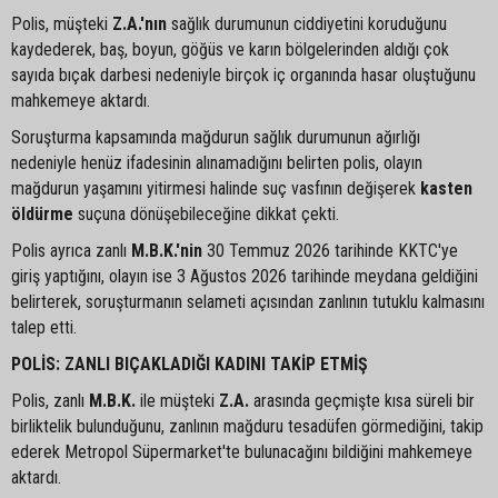
Polis, müşteki
Z.A.'nın
sağlık durumunun ciddiyetini koruduğunu
kaydederek, baş, boyun, göğüs ve karın bölgelerinden aldığı çok
sayıda bıçak darbesi nedeniyle birçok iç organında hasar oluştuğunu
mahkemeye aktardı.
Soruşturma kapsamında mağdurun sağlık durumunun ağırlığı
nedeniyle henüz ifadesinin alınamadığını belirten polis, olayın
mağdurun yaşamını yitirmesi halinde suç vasfının değişerek
kasten
öldürme
suçuna dönüşebileceğine dikkat çekti.
Polis ayrıca zanlı
M.B.K.'nin
30 Temmuz 2026 tarihinde KKTC'ye
giriş yaptığını, olayın ise 3 Ağustos 2026 tarihinde meydana geldiğini
belirterek, soruşturmanın selameti açısından zanlının tutuklu kalmasını
talep etti.
POLİS: ZANLI BIÇAKLADIĞI KADINI TAKİP ETMİŞ
Polis, zanlı
M.B.K.
ile müşteki
Z.A.
arasında geçmişte kısa süreli bir
birliktelik bulunduğunu, zanlının mağduru tesadüfen görmediğini, takip
ederek Metropol Süpermarket'te bulunacağını bildiğini mahkemeye
aktardı.