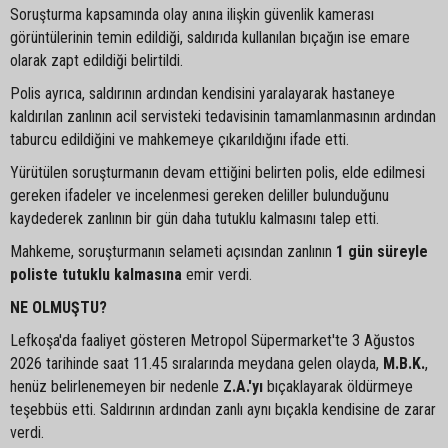
Soruşturma kapsamında olay anına ilişkin güvenlik kamerası
görüntülerinin temin edildiği, saldırıda kullanılan bıçağın ise emare
olarak zapt edildiği belirtildi.
Polis ayrıca, saldırının ardından kendisini yaralayarak hastaneye
kaldırılan zanlının acil servisteki tedavisinin tamamlanmasının ardından
taburcu edildiğini ve mahkemeye çıkarıldığını ifade etti.
Yürütülen soruşturmanın devam ettiğini belirten polis, elde edilmesi
gereken ifadeler ve incelenmesi gereken deliller bulunduğunu
kaydederek zanlının bir gün daha tutuklu kalmasını talep etti.
Mahkeme, soruşturmanın selameti açısından zanlının
1 gün süreyle
poliste tutuklu kalmasına
emir verdi.
NE OLMUŞTU?
Lefkoşa'da faaliyet gösteren Metropol Süpermarket'te 3 Ağustos
2026 tarihinde saat 11.45 sıralarında meydana gelen olayda,
M.B.K.
,
henüz belirlenemeyen bir nedenle
Z.A.'yı
bıçaklayarak öldürmeye
teşebbüs etti. Saldırının ardından zanlı aynı bıçakla kendisine de zarar
verdi.