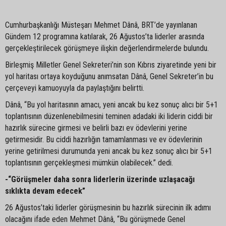
Cumhurbaşkanlığı Müsteşarı Mehmet Dânâ, BRT’de yayınlanan
Gündem 12 programına katılarak, 26 Ağustos’ta liderler arasında
gerçekleştirilecek görüşmeye ilişkin değerlendirmelerde bulundu.
Birleşmiş Milletler Genel Sekreteri’nin son Kıbrıs ziyaretinde yeni bir
yol haritası ortaya koyduğunu anımsatan Dânâ, Genel Sekreter’in bu
çerçeveyi kamuoyuyla da paylaştığını belirtti.
Dânâ, “Bu yol haritasının amacı, yeni ancak bu kez sonuç alıcı bir 5+1
toplantısının düzenlenebilmesini teminen adadaki iki liderin ciddi bir
hazırlık sürecine girmesi ve belirli bazı ev ödevlerini yerine
getirmesidir. Bu ciddi hazırlığın tamamlanması ve ev ödevlerinin
yerine getirilmesi durumunda yeni ancak bu kez sonuç alıcı bir 5+1
toplantısının gerçekleşmesi mümkün olabilecek.” dedi.
-“Görüşmeler daha sonra liderlerin üzerinde uzlaşacağı
sıklıkta devam edecek”
26 Ağustos’taki liderler görüşmesinin bu hazırlık sürecinin ilk adımı
olacağını ifade eden Mehmet Dânâ, “Bu görüşmede Genel