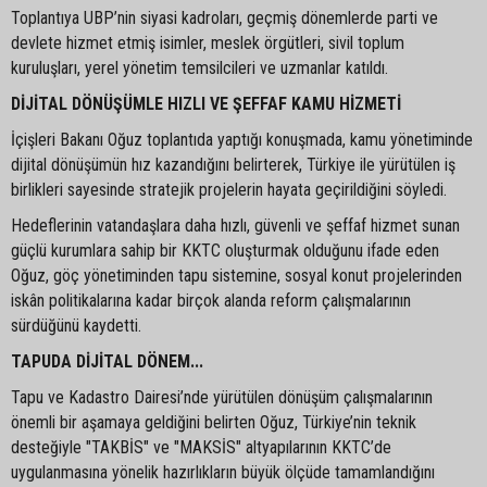
Toplantıya UBP’nin siyasi kadroları, geçmiş dönemlerde parti ve
devlete hizmet etmiş isimler, meslek örgütleri, sivil toplum
kuruluşları, yerel yönetim temsilcileri ve uzmanlar katıldı.
DİJİTAL DÖNÜŞÜMLE HIZLI VE ŞEFFAF KAMU HİZMETİ
İçişleri Bakanı Oğuz toplantıda yaptığı konuşmada, kamu yönetiminde
dijital dönüşümün hız kazandığını belirterek, Türkiye ile yürütülen iş
birlikleri sayesinde stratejik projelerin hayata geçirildiğini söyledi.
Hedeflerinin vatandaşlara daha hızlı, güvenli ve şeffaf hizmet sunan
güçlü kurumlara sahip bir KKTC oluşturmak olduğunu ifade eden
Oğuz, göç yönetiminden tapu sistemine, sosyal konut projelerinden
iskân politikalarına kadar birçok alanda reform çalışmalarının
sürdüğünü kaydetti.
TAPUDA DİJİTAL DÖNEM...
Tapu ve Kadastro Dairesi’nde yürütülen dönüşüm çalışmalarının
önemli bir aşamaya geldiğini belirten Oğuz, Türkiye’nin teknik
desteğiyle "TAKBİS" ve "MAKSİS" altyapılarının KKTC’de
uygulanmasına yönelik hazırlıkların büyük ölçüde tamamlandığını