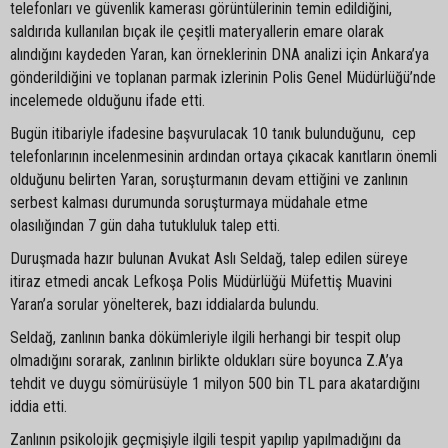
telefonları ve güvenlik kamerası görüntülerinin temin edildiğini,
saldırıda kullanılan bıçak ile çeşitli materyallerin emare olarak
alındığını kaydeden Yaran, kan örneklerinin DNA analizi için Ankara’ya
gönderildiğini ve toplanan parmak izlerinin Polis Genel Müdürlüğü’nde
incelemede olduğunu ifade etti.
Bugün itibariyle ifadesine başvurulacak 10 tanık bulunduğunu, cep
telefonlarının incelenmesinin ardından ortaya çıkacak kanıtların önemli
olduğunu belirten Yaran, soruşturmanın devam ettiğini ve zanlının
serbest kalması durumunda soruşturmaya müdahale etme
olasılığından 7 gün daha tutukluluk talep etti.
Duruşmada hazır bulunan Avukat Aslı Seldağ, talep edilen süreye
itiraz etmedi ancak Lefkoşa Polis Müdürlüğü Müfettiş Muavini
Yaran’a sorular yönelterek, bazı iddialarda bulundu.
Seldağ, zanlının banka dökümleriyle ilgili herhangi bir tespit olup
olmadığını sorarak, zanlının birlikte oldukları süre boyunca Z.A’ya
tehdit ve duygu sömürüsüyle 1 milyon 500 bin TL para akatardığını
iddia etti.
Zanlının psikolojik geçmişiyle ilgili tespit yapılıp yapılmadığını da