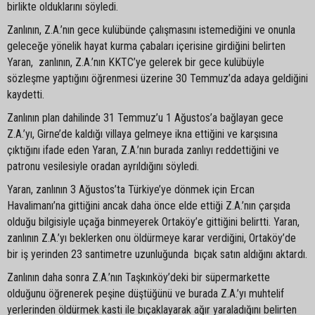
birlikte olduklarını söyledi.
Zanlının, Z.A.’nın gece kulübünde çalışmasını istemediğini ve onunla
geleceğe yönelik hayat kurma çabaları içerisine girdiğini belirten
Yaran, zanlının, Z.A.’nın KKTC’ye gelerek bir gece kulübüyle
sözleşme yaptığını öğrenmesi üzerine 30 Temmuz’da adaya geldiğini
kaydetti.
Zanlının plan dahilinde 31 Temmuz’u 1 Ağustos’a bağlayan gece
Z.A.’yı, Girne’de kaldığı villaya gelmeye ikna ettiğini ve karşısına
çıktığını ifade eden Yaran, Z.A.’nın burada zanlıyı reddettiğini ve
patronu vesilesiyle oradan ayrıldığını söyledi.
Yaran, zanlının 3 Ağustos’ta Türkiye’ye dönmek için Ercan
Havalimanı’na gittiğini ancak daha önce elde ettiği Z.A.’nın çarşıda
olduğu bilgisiyle uçağa binmeyerek Ortaköy’e gittiğini belirtti. Yaran,
zanlının Z.A.’yı beklerken onu öldürmeye karar verdiğini, Ortaköy’de
bir iş yerinden 23 santimetre uzunluğunda bıçak satın aldığını aktardı.
Zanlının daha sonra Z.A.’nın Taşkınköy’deki bir süpermarkette
olduğunu öğrenerek peşine düştüğünü ve burada Z.A.’yı muhtelif
yerlerinden öldürmek kasti ile bıçaklayarak ağır yaraladığını belirten