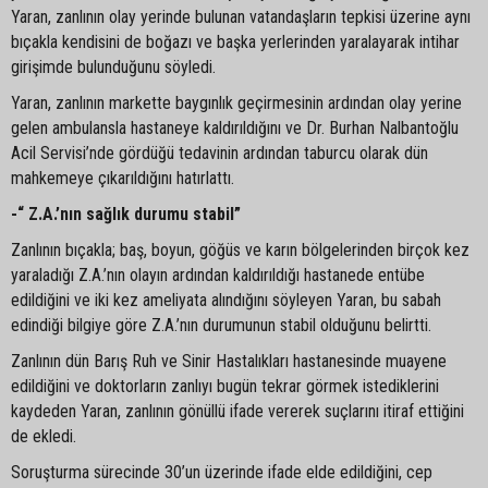
Yaran, zanlının olay yerinde bulunan vatandaşların tepkisi üzerine aynı
bıçakla kendisini de boğazı ve başka yerlerinden yaralayarak intihar
girişimde bulunduğunu söyledi.
Yaran, zanlının markette baygınlık geçirmesinin ardından olay yerine
gelen ambulansla hastaneye kaldırıldığını ve Dr. Burhan Nalbantoğlu
Acil Servisi’nde gördüğü tedavinin ardından taburcu olarak dün
mahkemeye çıkarıldığını hatırlattı.
-“ Z.A.’nın sağlık durumu stabil”
Zanlının bıçakla; baş, boyun, göğüs ve karın bölgelerinden birçok kez
yaraladığı Z.A.’nın olayın ardından kaldırıldığı hastanede entübe
edildiğini ve iki kez ameliyata alındığını söyleyen Yaran, bu sabah
edindiği bilgiye göre Z.A.’nın durumunun stabil olduğunu belirtti.
Zanlının dün Barış Ruh ve Sinir Hastalıkları hastanesinde muayene
edildiğini ve doktorların zanlıyı bugün tekrar görmek istediklerini
kaydeden Yaran, zanlının gönüllü ifade vererek suçlarını itiraf ettiğini
de ekledi.
Soruşturma sürecinde 30’un üzerinde ifade elde edildiğini, cep