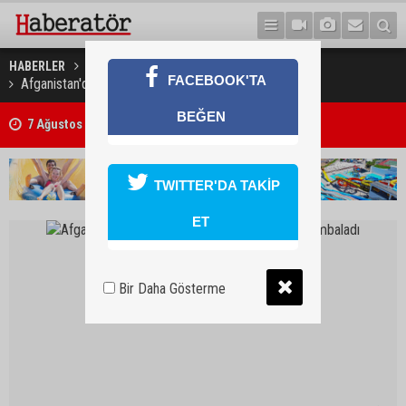
HABERLER
DÜNYA
FACEBOOK'TA
Afganistan'da Nato uçağı Taliban mevzisini bombaladı
7 Ağustos 2026 Döviz Kurları
BEĞEN
Trafik kazasında 85 yaşındaki Turan Obalı hayatını kaybetti, 3 kişi ya
TWITTER'DA TAKİP
ET
Bir Daha Gösterme