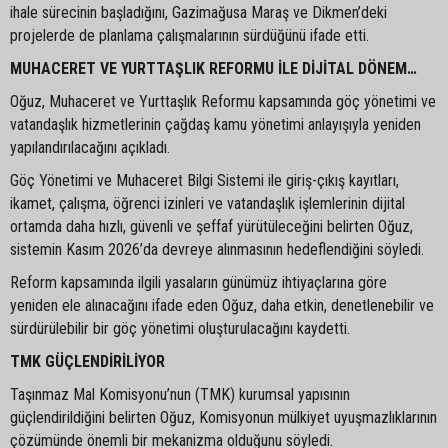
ihale sürecinin başladığını, Gazimağusa Maraş ve Dikmen’deki
projelerde de planlama çalışmalarının sürdüğünü ifade etti.
MUHACERET VE YURTTAŞLIK REFORMU İLE DİJİTAL DÖNEM…
Oğuz, Muhaceret ve Yurttaşlık Reformu kapsamında göç yönetimi ve
vatandaşlık hizmetlerinin çağdaş kamu yönetimi anlayışıyla yeniden
yapılandırılacağını açıkladı.
Göç Yönetimi ve Muhaceret Bilgi Sistemi ile giriş-çıkış kayıtları,
ikamet, çalışma, öğrenci izinleri ve vatandaşlık işlemlerinin dijital
ortamda daha hızlı, güvenli ve şeffaf yürütüleceğini belirten Oğuz,
sistemin Kasım 2026’da devreye alınmasının hedeflendiğini söyledi.
Reform kapsamında ilgili yasaların günümüz ihtiyaçlarına göre
yeniden ele alınacağını ifade eden Oğuz, daha etkin, denetlenebilir ve
sürdürülebilir bir göç yönetimi oluşturulacağını kaydetti.
TMK GÜÇLENDİRİLİYOR
Taşınmaz Mal Komisyonu’nun (TMK) kurumsal yapısının
güçlendirildiğini belirten Oğuz, Komisyonun mülkiyet uyuşmazlıklarının
çözümünde önemli bir mekanizma olduğunu söyledi.