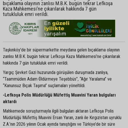
bıçaklama olayının zanlısı M.B.K. bugün tekrar Lefkoşa
Kaza Mahkemesi’ne çıkarılarak hakkında 7 gün
tutukluluk emri verildi.
Taşkınköy’de bir süpermarkette meydana gelen bıçaklama olayının
zanlısı M.B.K. bugün tekrar Lefkoşa Kaza Mahkemesi’ne çıkarılarak
hakkında 7 gün tutukluluk emri verildi.
Yargıç Şevket Gazi huzurunda görüşülen duruşmada zanlıya,
“Taammüden Adam Öldürmeye Teşebbüs”, “Ağır Yaralama” ve
“Kanunsuz Bıçak Taşıma” suçlamaları yöneltildi.
-Lefkoşa Polis Müdürlüğü Müfettiş Muavini Yaran bulguları
aktardı
Mahkemede soruşturmayla ilgili bulguları aktaran Lefkoşa Polis
Müdürlüğü Müfettiş Muavini Ersan Yaran, zanlı ile Kırgızistan uyruklu
Z.A.’nın 2026 yılının Ocak ayında tanıştığını ve Türkiye’de bir süre