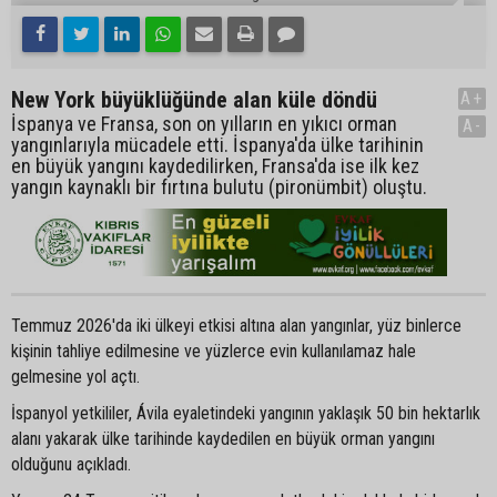
New York büyüklüğünde alan küle döndü
A+
İspanya ve Fransa, son on yılların en yıkıcı orman
A-
yangınlarıyla mücadele etti. İspanya'da ülke tarihinin
en büyük yangını kaydedilirken, Fransa'da ise ilk kez
yangın kaynaklı bir fırtına bulutu (pironümbit) oluştu.
Temmuz 2026'da iki ülkeyi etkisi altına alan yangınlar, yüz binlerce
kişinin tahliye edilmesine ve yüzlerce evin kullanılamaz hale
gelmesine yol açtı.
İspanyol yetkililer, Ávila eyaletindeki yangının yaklaşık 50 bin hektarlık
alanı yakarak ülke tarihinde kaydedilen en büyük orman yangını
olduğunu açıkladı.