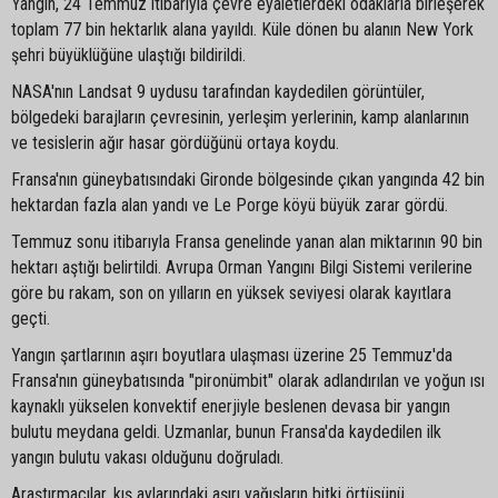
Yangın, 24 Temmuz itibarıyla çevre eyaletlerdeki odaklarla birleşerek
toplam 77 bin hektarlık alana yayıldı. Küle dönen bu alanın New York
şehri büyüklüğüne ulaştığı bildirildi.
NASA'nın Landsat 9 uydusu tarafından kaydedilen görüntüler,
bölgedeki barajların çevresinin, yerleşim yerlerinin, kamp alanlarının
ve tesislerin ağır hasar gördüğünü ortaya koydu.
Fransa'nın güneybatısındaki Gironde bölgesinde çıkan yangında 42 bin
hektardan fazla alan yandı ve Le Porge köyü büyük zarar gördü.
Temmuz sonu itibarıyla Fransa genelinde yanan alan miktarının 90 bin
hektarı aştığı belirtildi. Avrupa Orman Yangını Bilgi Sistemi verilerine
göre bu rakam, son on yılların en yüksek seviyesi olarak kayıtlara
geçti.
Yangın şartlarının aşırı boyutlara ulaşması üzerine 25 Temmuz'da
Fransa'nın güneybatısında "pironümbit" olarak adlandırılan ve yoğun ısı
kaynaklı yükselen konvektif enerjiyle beslenen devasa bir yangın
bulutu meydana geldi. Uzmanlar, bunun Fransa'da kaydedilen ilk
yangın bulutu vakası olduğunu doğruladı.
Araştırmacılar, kış aylarındaki aşırı yağışların bitki örtüsünü