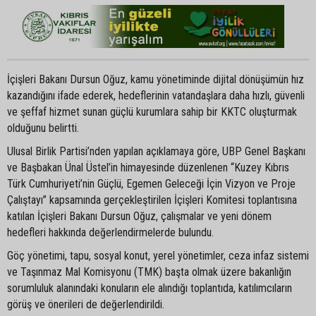
İçişleri Bakanı Dursun Oğuz, kamu yönetiminde dijital dönüşümün hız
kazandığını ifade ederek, hedeflerinin vatandaşlara daha hızlı, güvenli
ve şeffaf hizmet sunan güçlü kurumlara sahip bir KKTC oluşturmak
olduğunu belirtti.
Ulusal Birlik Partisi’nden yapılan açıklamaya göre, UBP Genel Başkanı
ve Başbakan Ünal Üstel’in himayesinde düzenlenen “Kuzey Kıbrıs
Türk Cumhuriyeti’nin Güçlü, Egemen Geleceği İçin Vizyon ve Proje
Çalıştayı” kapsamında gerçekleştirilen İçişleri Komitesi toplantısına
katılan İçişleri Bakanı Dursun Oğuz, çalışmalar ve yeni dönem
hedefleri hakkında değerlendirmelerde bulundu.
Göç yönetimi, tapu, sosyal konut, yerel yönetimler, ceza infaz sistemi
ve Taşınmaz Mal Komisyonu (TMK) başta olmak üzere bakanlığın
sorumluluk alanındaki konuların ele alındığı toplantıda, katılımcıların
görüş ve önerileri de değerlendirildi.