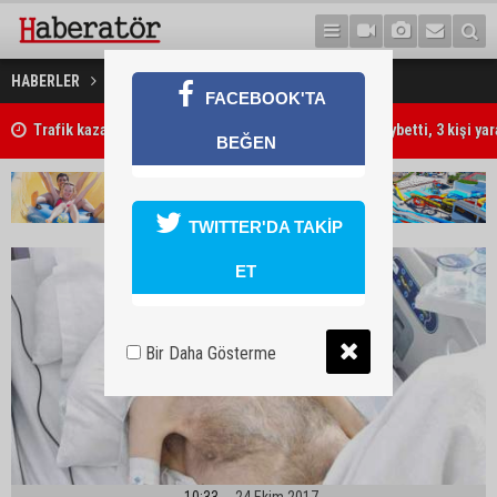
Ahmet dedenin acıları bitti
HABERLER
GÜNDEM
FACEBOOK'TA
Trafik kazasında 85 yaşındaki Turan Obalı hayatını kaybetti, 3 kişi ya
BEĞEN
TWITTER'DA TAKİP
ET
Bir Daha Gösterme
10:33
24 Ekim 2017