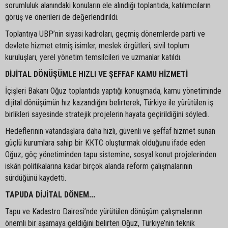
sorumluluk alanındaki konuların ele alındığı toplantıda, katılımcıların
görüş ve önerileri de değerlendirildi.
Toplantıya UBP’nin siyasi kadroları, geçmiş dönemlerde parti ve
devlete hizmet etmiş isimler, meslek örgütleri, sivil toplum
kuruluşları, yerel yönetim temsilcileri ve uzmanlar katıldı.
DİJİTAL DÖNÜŞÜMLE HIZLI VE ŞEFFAF KAMU HİZMETİ
İçişleri Bakanı Oğuz toplantıda yaptığı konuşmada, kamu yönetiminde
dijital dönüşümün hız kazandığını belirterek, Türkiye ile yürütülen iş
birlikleri sayesinde stratejik projelerin hayata geçirildiğini söyledi.
Hedeflerinin vatandaşlara daha hızlı, güvenli ve şeffaf hizmet sunan
güçlü kurumlara sahip bir KKTC oluşturmak olduğunu ifade eden
Oğuz, göç yönetiminden tapu sistemine, sosyal konut projelerinden
iskân politikalarına kadar birçok alanda reform çalışmalarının
sürdüğünü kaydetti.
TAPUDA DİJİTAL DÖNEM...
Tapu ve Kadastro Dairesi’nde yürütülen dönüşüm çalışmalarının
önemli bir aşamaya geldiğini belirten Oğuz, Türkiye’nin teknik