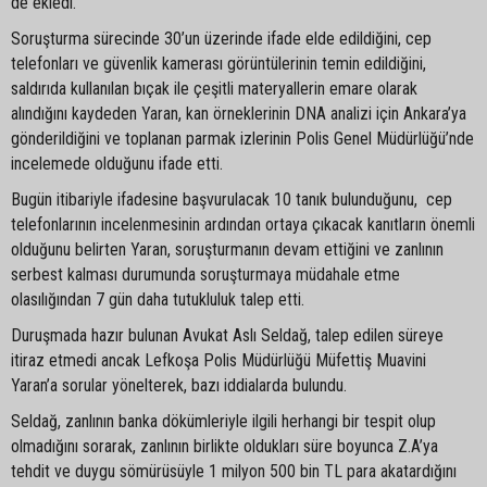
de ekledi.
Soruşturma sürecinde 30’un üzerinde ifade elde edildiğini, cep
telefonları ve güvenlik kamerası görüntülerinin temin edildiğini,
saldırıda kullanılan bıçak ile çeşitli materyallerin emare olarak
alındığını kaydeden Yaran, kan örneklerinin DNA analizi için Ankara’ya
gönderildiğini ve toplanan parmak izlerinin Polis Genel Müdürlüğü’nde
incelemede olduğunu ifade etti.
Bugün itibariyle ifadesine başvurulacak 10 tanık bulunduğunu, cep
telefonlarının incelenmesinin ardından ortaya çıkacak kanıtların önemli
olduğunu belirten Yaran, soruşturmanın devam ettiğini ve zanlının
serbest kalması durumunda soruşturmaya müdahale etme
olasılığından 7 gün daha tutukluluk talep etti.
Duruşmada hazır bulunan Avukat Aslı Seldağ, talep edilen süreye
itiraz etmedi ancak Lefkoşa Polis Müdürlüğü Müfettiş Muavini
Yaran’a sorular yönelterek, bazı iddialarda bulundu.
Seldağ, zanlının banka dökümleriyle ilgili herhangi bir tespit olup
olmadığını sorarak, zanlının birlikte oldukları süre boyunca Z.A’ya
tehdit ve duygu sömürüsüyle 1 milyon 500 bin TL para akatardığını