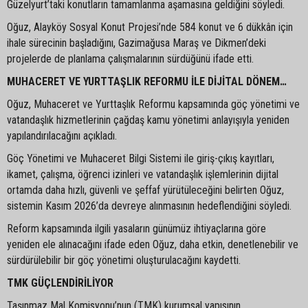
Güzelyurt’taki konutların tamamlanma aşamasına geldiğini söyledi.
Oğuz, Alayköy Sosyal Konut Projesi’nde 584 konut ve 6 dükkân için
ihale sürecinin başladığını, Gazimağusa Maraş ve Dikmen’deki
projelerde de planlama çalışmalarının sürdüğünü ifade etti.
MUHACERET VE YURTTAŞLIK REFORMU İLE DİJİTAL DÖNEM…
Oğuz, Muhaceret ve Yurttaşlık Reformu kapsamında göç yönetimi ve
vatandaşlık hizmetlerinin çağdaş kamu yönetimi anlayışıyla yeniden
yapılandırılacağını açıkladı.
Göç Yönetimi ve Muhaceret Bilgi Sistemi ile giriş-çıkış kayıtları,
ikamet, çalışma, öğrenci izinleri ve vatandaşlık işlemlerinin dijital
ortamda daha hızlı, güvenli ve şeffaf yürütüleceğini belirten Oğuz,
sistemin Kasım 2026’da devreye alınmasının hedeflendiğini söyledi.
Reform kapsamında ilgili yasaların günümüz ihtiyaçlarına göre
yeniden ele alınacağını ifade eden Oğuz, daha etkin, denetlenebilir ve
sürdürülebilir bir göç yönetimi oluşturulacağını kaydetti.
TMK GÜÇLENDİRİLİYOR
Taşınmaz Mal Komisyonu’nun (TMK) kurumsal yapısının