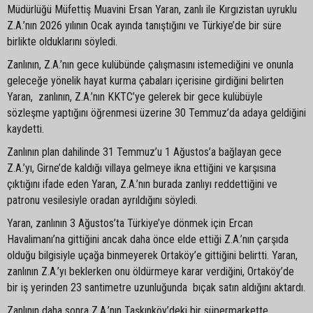
Müdürlüğü Müfettiş Muavini Ersan Yaran, zanlı ile Kırgızistan uyruklu
Z.A.’nın 2026 yılının Ocak ayında tanıştığını ve Türkiye’de bir süre
birlikte olduklarını söyledi.
Zanlının, Z.A.’nın gece kulübünde çalışmasını istemediğini ve onunla
geleceğe yönelik hayat kurma çabaları içerisine girdiğini belirten
Yaran, zanlının, Z.A.’nın KKTC’ye gelerek bir gece kulübüyle
sözleşme yaptığını öğrenmesi üzerine 30 Temmuz’da adaya geldiğini
kaydetti.
Zanlının plan dahilinde 31 Temmuz’u 1 Ağustos’a bağlayan gece
Z.A.’yı, Girne’de kaldığı villaya gelmeye ikna ettiğini ve karşısına
çıktığını ifade eden Yaran, Z.A.’nın burada zanlıyı reddettiğini ve
patronu vesilesiyle oradan ayrıldığını söyledi.
Yaran, zanlının 3 Ağustos’ta Türkiye’ye dönmek için Ercan
Havalimanı’na gittiğini ancak daha önce elde ettiği Z.A.’nın çarşıda
olduğu bilgisiyle uçağa binmeyerek Ortaköy’e gittiğini belirtti. Yaran,
zanlının Z.A.’yı beklerken onu öldürmeye karar verdiğini, Ortaköy’de
bir iş yerinden 23 santimetre uzunluğunda bıçak satın aldığını aktardı.
Zanlının daha sonra Z.A.’nın Taşkınköy’deki bir süpermarkette