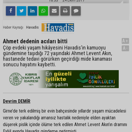
Havadis
Haber Kaynağı
Ahmet dedenin acıları bitti
A+
Çöp evdeki yaşam hikâyesini Havadis’in kamuoyu
A-
gündemine taşıdığı 72 yaşındaki Ahmet Levent Akın,
hastanede tedavi görürken geçirdiği mide kanaması
sonucu hayatını kaybetti.
Devrim DEMİR
Girne’de terk edilmiş bir evin bahçesinde yıllardır yaşam mücadelesi
veren ve yakalandığı amansız hastalık nedeniyle elden ayaktan
düşerek pislik içinde ölüme terk edilen Ahmet Levent Akın’ın dramını
Eylül ayında Havadis gündeme getirmişti.