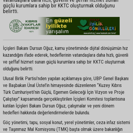
güçlü kurumlara sahip bir KKTC oluşturmak olduğunu
belirtti.
İçişleri Bakanı Dursun Oğuz, kamu yönetiminde dijital dönüşümün hız
kazandığını ifade ederek, hedeflerinin vatandaşlara daha hızlı, güvenli
ve şeffaf hizmet sunan güçlü kurumlara sahip bir KKTC oluşturmak
olduğunu belirtti.
Ulusal Birlik Partisi’nden yapılan açıklamaya göre, UBP Genel Başkanı
ve Başbakan Ünal Üstel’in himayesinde düzenlenen “Kuzey Kıbrıs
Türk Cumhuriyeti’nin Güçlü, Egemen Geleceği İçin Vizyon ve Proje
Çalıştayı” kapsamında gerçekleştirilen İçişleri Komitesi toplantısına
katılan İçişleri Bakanı Dursun Oğuz, çalışmalar ve yeni dönem
hedefleri hakkında değerlendirmelerde bulundu.
Göç yönetimi, tapu, sosyal konut, yerel yönetimler, ceza infaz sistemi
ve Taşınmaz Mal Komisyonu (TMK) başta olmak üzere bakanlığın