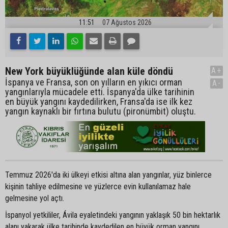
11:51
07 Ağustos 2026
New York büyüklüğünde alan küle döndü
A+
İspanya ve Fransa, son on yılların en yıkıcı orman
A-
yangınlarıyla mücadele etti. İspanya'da ülke tarihinin
en büyük yangını kaydedilirken, Fransa'da ise ilk kez
yangın kaynaklı bir fırtına bulutu (pironümbit) oluştu.
Temmuz 2026'da iki ülkeyi etkisi altına alan yangınlar, yüz binlerce
kişinin tahliye edilmesine ve yüzlerce evin kullanılamaz hale
gelmesine yol açtı.
İspanyol yetkililer, Ávila eyaletindeki yangının yaklaşık 50 bin hektarlık
alanı yakarak ülke tarihinde kaydedilen en büyük orman yangını