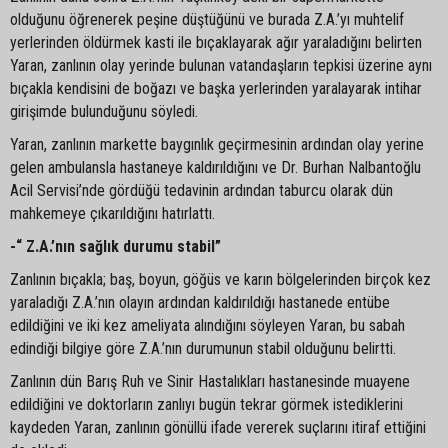
olduğunu öğrenerek peşine düştüğünü ve burada Z.A.’yı muhtelif
yerlerinden öldürmek kasti ile bıçaklayarak ağır yaraladığını belirten
Yaran, zanlının olay yerinde bulunan vatandaşların tepkisi üzerine aynı
bıçakla kendisini de boğazı ve başka yerlerinden yaralayarak intihar
girişimde bulunduğunu söyledi.
Yaran, zanlının markette baygınlık geçirmesinin ardından olay yerine
gelen ambulansla hastaneye kaldırıldığını ve Dr. Burhan Nalbantoğlu
Acil Servisi’nde gördüğü tedavinin ardından taburcu olarak dün
mahkemeye çıkarıldığını hatırlattı.
-“ Z.A.’nın sağlık durumu stabil”
Zanlının bıçakla; baş, boyun, göğüs ve karın bölgelerinden birçok kez
yaraladığı Z.A.’nın olayın ardından kaldırıldığı hastanede entübe
edildiğini ve iki kez ameliyata alındığını söyleyen Yaran, bu sabah
edindiği bilgiye göre Z.A.’nın durumunun stabil olduğunu belirtti.
Zanlının dün Barış Ruh ve Sinir Hastalıkları hastanesinde muayene
edildiğini ve doktorların zanlıyı bugün tekrar görmek istediklerini
kaydeden Yaran, zanlının gönüllü ifade vererek suçlarını itiraf ettiğini