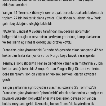
olduğunu açıkladı.
Yangın, 24 Temmuz itibarıyla çevre eyaletlerdeki odaklarla birleşerek
toplam 77 bin hektarlık alana yayıldı. Küle dönen bu alanın New York
şehri büyüklüğüne ulaştığı bildirildi.
NASA'nın Landsat 9 uydusu tarafından kaydedilen görüntüler,
bölgedeki barajların çevresinin, yerleşim yerlerinin, kamp alanlarının
ve tesislerin ağır hasar gördüğünü ortaya koydu.
Fransa'nın güneybatısındaki Gironde bölgesinde çıkan yangında 42 bin
hektardan fazla alan yandı ve Le Porge köyü büyük zarar gördü.
Temmuz sonu itibarıyla Fransa genelinde yanan alan miktarının 90 bin
hektarı aştığı belirtildi. Avrupa Orman Yangını Bilgi Sistemi verilerine
göre bu rakam, son on yılların en yüksek seviyesi olarak kayıtlara
geçti.
Yangın şartlarının aşırı boyutlara ulaşması üzerine 25 Temmuz'da
Fransa'nın güneybatısında "pironümbit" olarak adlandırılan ve yoğun ısı
kaynaklı yükselen konvektif enerjiyle beslenen devasa bir yangın
bulutu meydana geldi. Uzmanlar, bunun Fransa'da kaydedilen ilk