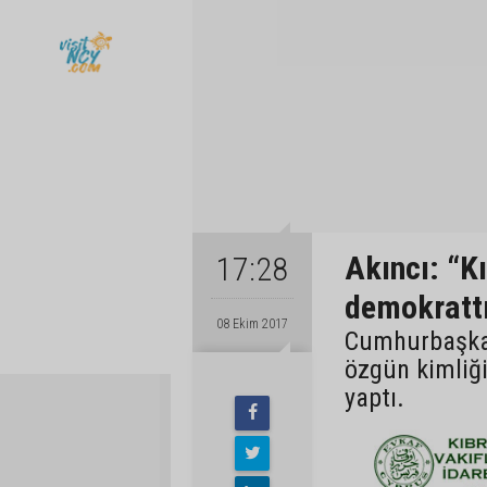
Akıncı: “Kı
17:28
demokrattı
08 Ekim 2017
Cumhurbaşkan
özgün kimliğ
yaptı.