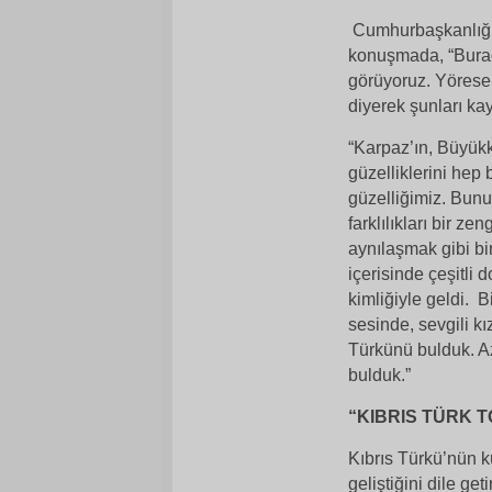
Cumhurbaşkanlığı’n
konuşmada, “Burada
görüyoruz. Yöresel,
diyerek şunları kay
“Karpaz’ın, Büyük
güzelliklerini hep 
güzelliğimiz. Bunu
farklılıkları bir ze
aynılaşmak gibi bi
içerisinde çeşitli
kimliğiyle geldi. 
sesinde, sevgili kı
Türkünü bulduk. Az
bulduk.”
“KIBRIS TÜRK 
Kıbrıs Türkü’nün k
geliştiğini dile g