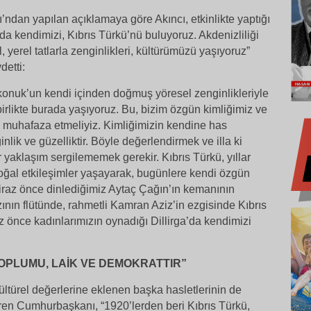
dan yapılan açıklamaya göre Akıncı, etkinlikte yaptığı
 kendimizi, Kıbrıs Türkü’nü buluyoruz. Akdenizliliği
 yerel tatlarla zenginlikleri, kültürümüzü yaşıyoruz”
detti:
konuk’un kendi içinden doğmuş yöresel zenginlikleriyle
birlikte burada yaşıyoruz. Bu, bizim özgün kimliğimiz ve
 muhafaza etmeliyiz. Kimliğimizin kendine has
nginlik ve güzelliktir. Böyle değerlendirmek ve illa ki
r yaklaşım sergilememek gerekir. Kıbrıs Türkü, yıllar
 doğal etkileşimler yaşayarak, bugünlere kendi özgün
Biraz önce dinlediğimiz Aytaç Çağın’ın kemanının
zının flütünde, rahmetli Kamran Aziz’in ezgisinde Kıbrıs
 önce kadınlarımızın oynadığı Dillirga’da kendimizi
TOPLUMU, LAİK VE DEMOKRATTIR”
ültürel değerlerine eklenen başka hasletlerinin de
etiren Cumhurbaşkanı, “1920’lerden beri Kıbrıs Türkü,