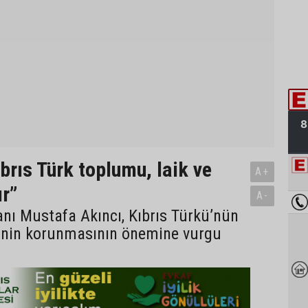
brıs Türk toplumu, laik ve
A+
r”
A-
ı Mustafa Akıncı, Kıbrıs Türkü’nün
inin korunmasının önemine vurgu