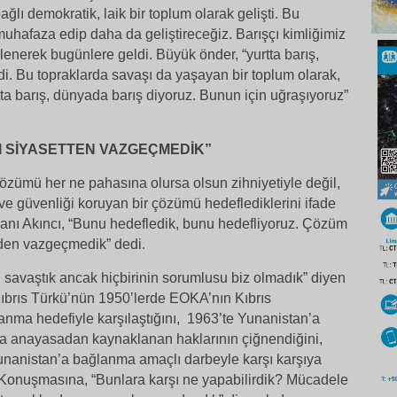
bağlı demokratik, laik bir toplum olarak gelişti. Bu
muhafaza edip daha da geliştireceğiz. Barışçı kimliğimiz
nlenerek bugünlere geldi. Büyük önder, “yurtta barış,
i. Bu topraklarda savaşı da yaşayan bir toplum olarak,
rtta barış, dünyada barış diyoruz. Bunun için uğraşıyoruz”
 SİYASETTEN VAZGEÇMEDİK”
 çözümü her ne pahasına olursa olsun zihniyetiyle değil,
 ve güvenliği koruyan bir çözümü hedeflediklerini ifade
ı Akıncı, “Bunu hedefledik, bunu hedefliyoruz. Çözüm
zden vazgeçmedik” dedi.
di savaştık ancak hiçbirinin sorumlusu biz olmadık” diyen
brıs Türkü’nün 1950’lerde EOKA’nın Kıbrıs
nma hedefiyle karşılaştığını, 1963’te Yunanistan’a
 anayasadan kaynaklanan haklarının çiğnendiğini,
unanistan’a bağlanma amaçlı darbeyle karşı karşıya
tı. Konuşmasına, “Bunlara karşı ne yapabilirdik? Mücadele