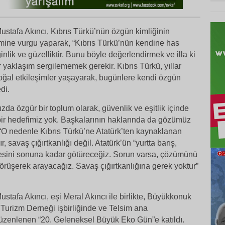
tafa Akıncı, Kıbrıs Türkü’nün özgün kimliğinin
ine vurgu yaparak, “Kıbrıs Türkü’nün kendine has
nginlik ve güzelliktir. Bunu böyle değerlendirmek ve illa ki
r yaklaşım sergilememek gerekir. Kıbrıs Türkü, yıllar
 doğal etkileşimler yaşayarak, bugünlere kendi özgün
di.
zda özgür bir toplum olarak, güvenlik ve eşitlik içinde
ir hedefimiz yok. Başkalarının haklarında da gözümüz
 “O nedenle Kıbrıs Türkü’ne Atatürk’ten kaynaklanan
şır, savaş çığırtkanlığı değil. Atatürk’ün “yurtta barış,
kesini sonuna kadar götüreceğiz. Sorun varsa, çözümünü
örüşerek arayacağız. Savaş çığırtkanlığına gerek yoktur”
afa Akıncı, eşi Meral Akıncı ile birlikte, Büyükkonuk
Turizm Derneği işbirliğinde
ve Telsim ana
zenlenen “20. Geleneksel Büyük Eko Gün”e katıldı.