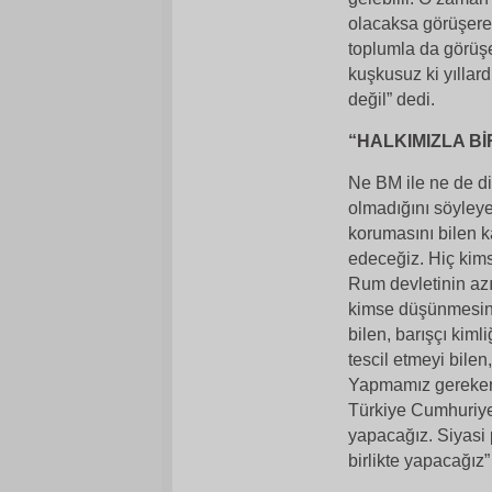
olacaksa görüşere
toplumla da görüş
kuşkusuz ki yıllar
değil” dedi.
“HALKIMIZLA B
Ne BM ile ne de di
olmadığını söyleye
korumasını bilen k
edeceğiz. Hiç kims
Rum devletinin azı
kimse düşünmesin, 
bilen, barışçı ki
tescil etmeyi bilen
Yapmamız gereken 
Türkiye Cumhuriyet
yapacağız. Siyasi 
birlikte yapacağız”