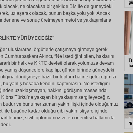
gü
k olacak, ne olacaksa bir şekilde BM ile de güneydeki
erek, uzlaşarak olacak, bunun başka yolu yok. Ancak
dır denene ve sonuç üretmeyen metot ve yaklaşımlarla
İRLİKTE YÜRÜYECEĞİZ”
ğer uluslararası örgütlerle çatışmaya girmeye gerek
n Cumhurbaşkanı Akıncı, “Ne istediğini bilen, haklarını
Tr
ararlı bir halk ve KKTC devleti olarak yolumuza devam
ha
e yanlış düşüncelere kapılıp, günün birinde güneydeki
nlığına dönüşmeye hazır bir toplum haline geleceğimizi
bu yanlış hesaba kendini kaptırmasın. Ne istediğini
mliğinden uzaklaşmayan, hakkını görüşme masasında
, Kıbrıs Türkü’ne yakışan bir yaklaşım sergileyeceğiz.
budur ve bunu her zaman yakın ilişki içinde olduğumuz
i ile bugüne kadar olduğu gibi yakın istişare içinde
partilerimiz, sivil toplumumuz ve en önemlisi halkımızla
"B
 dedi.