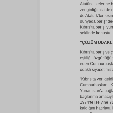
Atatürk ilkelerine 
zenginliğimizi de 
de Atatürk’ten esi
dünyada barış” ded
Kıbrıs’ta barış, yu
şeklinde konuştu.
“ÇÖZÜM ODAKLI
Kıbrıs’ta barış ve
eşitliği, özgürlüğü
eden Cumhurbaşkan
odaklı siyasetimi
“Kıbrıs’ta yeri gel
Cumhurbaşkanı, Kı
Yunanistan’a bağla
bağlanma amacıyla
1974’te ise yine Y
kaldığını hatırlat