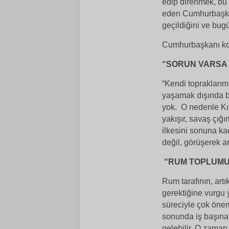
edip direnmek, bu
eden Cumhurbaşkan
geçildiğini ve bugün
Cumhurbaşkanı ko
“SORUN VARSA
“Kendi topraklarımı
yaşamak dışında b
yok. O nedenle Kıb
yakışır, savaş çığı
ilkesini sonuna k
değil, görüşerek a
“RUM TOPLUMU
Rum tarafının, art
gerektiğine vurgu
süreciyle çok önem
sonunda iş başına
gelebilir. O zaman