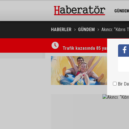
GÜNDE
BELEDİY
HABERLER
GÜNDEM
Akıncı: “Kıbrıs 
Trafik kazasında 85 yaşındaki Turan
Bir D