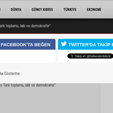
M
DÜNYA
GÜNEY KIBRIS
TÜRKİYE
EKONOMİ
ELER
RÖPORTAJ
EĞİTİM
SPOR
Türk toplumu, laik ve demokrattır”
 Obalı hayatını kaybetti, 3 kişi yaralandı
FACEBOOK'TA BEĞEN
TWITTER'DA TAKİP 
aha Gösterme