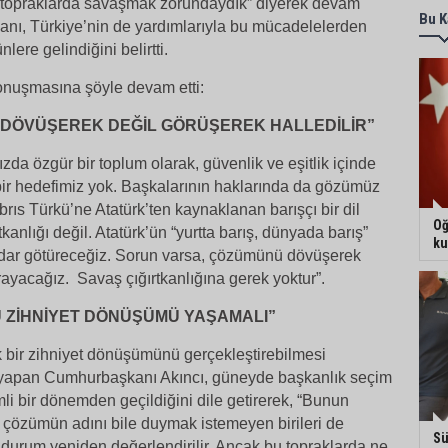
 topraklarda savaşmak zorundaydık” diyerek devam
Bu K
ı, Türkiye’nin de yardımlarıyla bu mücadelelerden
lere gelindiğini belirtti.
nuşmasına şöyle devam etti:
 DÖVÜŞEREK DEĞİL GÖRÜŞEREK HALLEDİLİR”
zda özgür bir toplum olarak, güvenlik ve eşitlik içinde
ir hedefimiz yok. Başkalarının haklarında da gözümüz
rıs Türkü’ne Atatürk’ten kaynaklanan barışçı bir dil
Oğ
rtkanlığı değil. Atatürk’ün “yurtta barış, dünyada barış”
ku
adar götüreceğiz. Sorun varsa, çözümünü dövüşerek
rayacağız. Savaş çığırtkanlığına gerek yoktur”.
 ZİHNİYET DÖNÜŞÜMÜ YAŞAMALI”
ık bir zihniyet dönüşümünü gerçekleştirebilmesi
 yapan Cumhurbaşkanı Akıncı, güneyde başkanlık seçim
li bir dönemden geçildiğini dile getirerek, “Bunun
 çözümün adını bile duymak istemeyen birileri de
Sü
 durum yeniden değerlendirilir. Ancak bu topraklarda ne