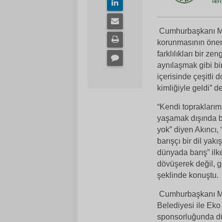
Cumhurbaşkanı Mus
korunmasının önem
farklılıkları bir ze
aynılaşmak gibi bi
içerisinde çeşitli
kimliğiyle geldi” de
“Kendi topraklarımı
yaşamak dışında b
yok” diyen Akıncı,
barışçı bir dil yakı
dünyada barış” il
dövüşerek değil, g
şeklinde konuştu.
Cumhurbaşkanı Must
Belediyesi ile
Eko 
sponsorluğunda dü