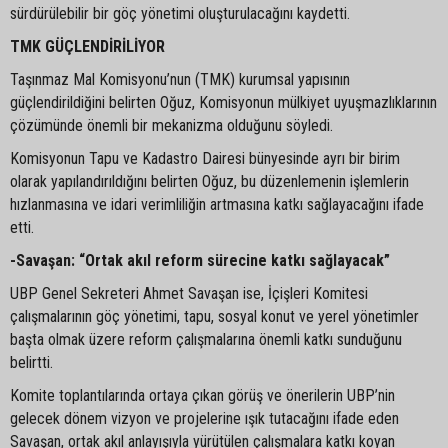
sürdürülebilir bir göç yönetimi oluşturulacağını kaydetti.
TMK GÜÇLENDİRİLİYOR
Taşınmaz Mal Komisyonu’nun (TMK) kurumsal yapısının
güçlendirildiğini belirten Oğuz, Komisyonun mülkiyet uyuşmazlıklarının
çözümünde önemli bir mekanizma olduğunu söyledi.
Komisyonun Tapu ve Kadastro Dairesi bünyesinde ayrı bir birim
olarak yapılandırıldığını belirten Oğuz, bu düzenlemenin işlemlerin
hızlanmasına ve idari verimliliğin artmasına katkı sağlayacağını ifade
etti.
-Savaşan: “Ortak akıl reform sürecine katkı sağlayacak”
UBP Genel Sekreteri Ahmet Savaşan ise, İçişleri Komitesi
çalışmalarının göç yönetimi, tapu, sosyal konut ve yerel yönetimler
başta olmak üzere reform çalışmalarına önemli katkı sunduğunu
belirtti.
Komite toplantılarında ortaya çıkan görüş ve önerilerin UBP’nin
gelecek dönem vizyon ve projelerine ışık tutacağını ifade eden
Savaşan, ortak akıl anlayışıyla yürütülen çalışmalara katkı koyan