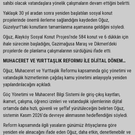
sahibi olacak vatandaşlara yönelik çalışmaların devam ettiğini belirtti.
Yaklaşık 30 yıl aradan sonra yeniden başlatılan sosyal konut
projelerinde önemli ilerleme sağlandığını kaydeden Oğuz,
Güzelyurt’taki konutların tamamlanma aşamasına geldiğini söyledi.
Oğuz, Alayköy Sosyal Konut Projesi’nde 584 konut ve 6 dükkân için
ihale sürecinin başladığını, Gazimağusa Maraş ve Dikmen’deki
projelerde de planlama çalışmalarının sürdüğünü ifade etti.
MUHACERET VE YURTTAŞLIK REFORMU İLE DİJİTAL DÖNEM…
Oğuz, Muhaceret ve Yurttaşlık Reformu kapsamında göç yönetimi ve
vatandaşlık hizmetlerinin çağdaş kamu yönetimi anlayışıyla yeniden
yapılandırılacağını açıkladı.
Göç Yönetimi ve Muhaceret Bilgi Sistemi ile giriş-çıkış kayıtları,
ikamet, çalışma, öğrenci izinleri ve vatandaşlık işlemlerinin dijital
ortamda daha hızlı, güvenli ve şeffaf yürütüleceğini belirten Oğuz,
sistemin Kasım 2026’da devreye alınmasının hedeflendiğini söyledi.
Reform kapsamında ilgili yasaların günümüz ihtiyaçlarına göre
yeniden ele alınacağını ifade eden Oğuz, daha etkin, denetlenebilir ve