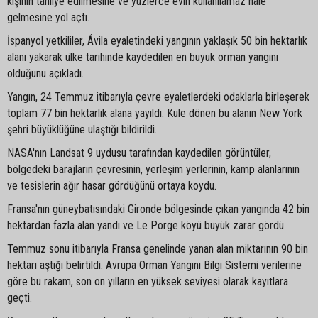
kişinin tahliye edilmesine ve yüzlerce evin kullanılamaz hale
gelmesine yol açtı.
İspanyol yetkililer, Ávila eyaletindeki yangının yaklaşık 50 bin hektarlık
alanı yakarak ülke tarihinde kaydedilen en büyük orman yangını
olduğunu açıkladı.
Yangın, 24 Temmuz itibarıyla çevre eyaletlerdeki odaklarla birleşerek
toplam 77 bin hektarlık alana yayıldı. Küle dönen bu alanın New York
şehri büyüklüğüne ulaştığı bildirildi.
NASA'nın Landsat 9 uydusu tarafından kaydedilen görüntüler,
bölgedeki barajların çevresinin, yerleşim yerlerinin, kamp alanlarının
ve tesislerin ağır hasar gördüğünü ortaya koydu.
Fransa'nın güneybatısındaki Gironde bölgesinde çıkan yangında 42 bin
hektardan fazla alan yandı ve Le Porge köyü büyük zarar gördü.
Temmuz sonu itibarıyla Fransa genelinde yanan alan miktarının 90 bin
hektarı aştığı belirtildi. Avrupa Orman Yangını Bilgi Sistemi verilerine
göre bu rakam, son on yılların en yüksek seviyesi olarak kayıtlara
geçti.