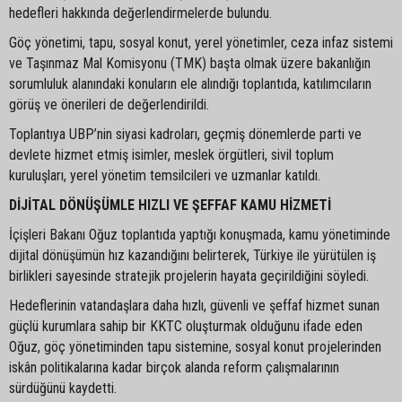
hedefleri hakkında değerlendirmelerde bulundu.
Göç yönetimi, tapu, sosyal konut, yerel yönetimler, ceza infaz sistemi
ve Taşınmaz Mal Komisyonu (TMK) başta olmak üzere bakanlığın
sorumluluk alanındaki konuların ele alındığı toplantıda, katılımcıların
görüş ve önerileri de değerlendirildi.
Toplantıya UBP’nin siyasi kadroları, geçmiş dönemlerde parti ve
devlete hizmet etmiş isimler, meslek örgütleri, sivil toplum
kuruluşları, yerel yönetim temsilcileri ve uzmanlar katıldı.
DİJİTAL DÖNÜŞÜMLE HIZLI VE ŞEFFAF KAMU HİZMETİ
İçişleri Bakanı Oğuz toplantıda yaptığı konuşmada, kamu yönetiminde
dijital dönüşümün hız kazandığını belirterek, Türkiye ile yürütülen iş
birlikleri sayesinde stratejik projelerin hayata geçirildiğini söyledi.
Hedeflerinin vatandaşlara daha hızlı, güvenli ve şeffaf hizmet sunan
güçlü kurumlara sahip bir KKTC oluşturmak olduğunu ifade eden
Oğuz, göç yönetiminden tapu sistemine, sosyal konut projelerinden
iskân politikalarına kadar birçok alanda reform çalışmalarının
sürdüğünü kaydetti.