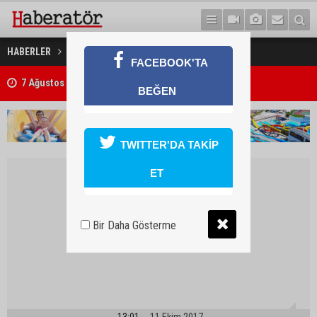
Alanya'da Triatlon heyecanı
HABERLER
SPOR
FACEBOOK'TA
7 Ağustos 2026 Döviz Kurları
BEĞEN
TWITTER'DA TAKİP
ET
Bir Daha Gösterme
13:01
11 Ekim 2017