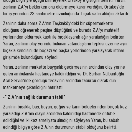
olduğu bilgisiyle uçağa binmeyerek Ortaköy’e gittiğini belirtti. Yaran,
zanlının Z.A.’yı beklerken onu öldürmeye karar verdiğini, Ortaköy’de
bir iş yerinden 23 santimetre uzunluğunda bıçak satın aldığını aktardı.
Zanlının daha sonra Z.A.’nın Taşkınköy’deki bir süpermarkette
olduğunu öğrenerek peşine düştüğünü ve burada Z.A.’yı muhtelif
yerlerinden öldürmek kasti ile bıçaklayarak ağır yaraladığını belirten
Yaran, zanlının olay yerinde bulunan vatandaşların tepkisi üzerine aynı
bıçakla kendisini de boğazı ve başka yerlerinden yaralayarak intihar
girişimde bulunduğunu söyledi.
Yaran, zanlının markette baygınlık geçirmesinin ardından olay yerine
gelen ambulansla hastaneye kaldırıldığını ve Dr. Burhan Nalbantoğlu
Acil Servisi’nde gördüğü tedavinin ardından taburcu olarak dün
mahkemeye çıkarıldığını hatırlattı.
-“ Z.A.’nın sağlık durumu stabil”
Zanlının bıçakla; baş, boyun, göğüs ve karın bölgelerinden birçok kez
yaraladığı Z.A.’nın olayın ardından kaldırıldığı hastanede entübe
edildiğini ve iki kez ameliyata alındığını söyleyen Yaran, bu sabah
edindiği bilgiye göre Z.A.’nın durumunun stabil olduğunu belirtti.