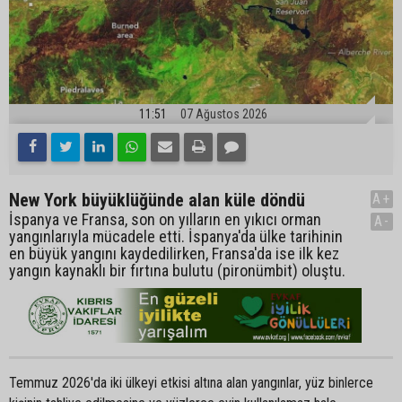
11:51
07 Ağustos 2026
New York büyüklüğünde alan küle döndü
A+
İspanya ve Fransa, son on yılların en yıkıcı orman
A-
yangınlarıyla mücadele etti. İspanya'da ülke tarihinin
en büyük yangını kaydedilirken, Fransa'da ise ilk kez
yangın kaynaklı bir fırtına bulutu (pironümbit) oluştu.
Temmuz 2026'da iki ülkeyi etkisi altına alan yangınlar, yüz binlerce