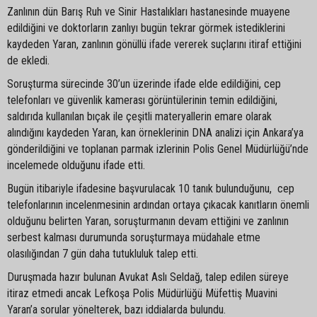
Zanlının dün Barış Ruh ve Sinir Hastalıkları hastanesinde muayene
edildiğini ve doktorların zanlıyı bugün tekrar görmek istediklerini
kaydeden Yaran, zanlının gönüllü ifade vererek suçlarını itiraf ettiğini
de ekledi.
Soruşturma sürecinde 30’un üzerinde ifade elde edildiğini, cep
telefonları ve güvenlik kamerası görüntülerinin temin edildiğini,
saldırıda kullanılan bıçak ile çeşitli materyallerin emare olarak
alındığını kaydeden Yaran, kan örneklerinin DNA analizi için Ankara’ya
gönderildiğini ve toplanan parmak izlerinin Polis Genel Müdürlüğü’nde
incelemede olduğunu ifade etti.
Bugün itibariyle ifadesine başvurulacak 10 tanık bulunduğunu, cep
telefonlarının incelenmesinin ardından ortaya çıkacak kanıtların önemli
olduğunu belirten Yaran, soruşturmanın devam ettiğini ve zanlının
serbest kalması durumunda soruşturmaya müdahale etme
olasılığından 7 gün daha tutukluluk talep etti.
Duruşmada hazır bulunan Avukat Aslı Seldağ, talep edilen süreye
itiraz etmedi ancak Lefkoşa Polis Müdürlüğü Müfettiş Muavini
Yaran’a sorular yönelterek, bazı iddialarda bulundu.