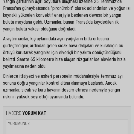
Yangın şartlarının aşırı boyutlara ulaşması üzerine 25 Temmuz'da
Fransa'nın güneybatısında "pironümbit" olarak adlandırılan ve yoğun ısı
kaynaklı yükselen konvektif enerjiyle beslenen devasa bir yangın
bulutu meydana geldi. Uzmanlar, bunun Fransa'da kaydedilen ilk
yangın bulutu vakası olduğunu doğruladı.
Araştırmacılar, kış aylarındaki aşırı yağışların bitki örtüsünü
gürleştirdiğini, ardından gelen sıcak hava dalgaları ve kuraklığın bu
örtüyü kurutarak yangınlar için elverişli bir yakıta dönüştürdüğünü
belirtti. Saatte 65 kilometre hıza ulaşan rüzgarlar ise alevlerin hızla
yayılmasına neden oldu.
Binlerce itfaiyeci ve askeri personelin müdahalesiyle temmuz ayı
sonuna doğru yangınlar kontrol altına alınmaya başlandı. Ancak
uzmanlar, sıcak ve kuru havanın devam etmesi nedeniyle yangın
riskinin yüksek seyrettiği uyarısında bulundu.
HABERE
YORUM KAT