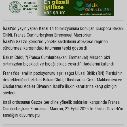
İsrail'de yayın yapan Kanal 14 televizyonuna konuşan Diaspora Bakanı
Chikli, Fransa Cumhurbaşkanı Emmanuel Macron'un
İsrail'in Gazze Şeridi'ne yönelik saldırılarını ateşkese rağmen
sürdürmesi karşısındaki tutumuna tepki gösterdi.
Bakan Chikli, "(Fransa Cumhurbaşkanı Emmanuel) Macron bizi
sırtımızdan bıçakladı ve bıçağı sıkıca çevirdi." ifadelerini kullandı.
Fransa'da İsrail'in pozisyonunu aşırı sağcı Ulusal Birlik (RN) Partisi'nin
desteklediğini belirten Bakan Chikli, Uluslararası Ceza Mahkemesi ve
Uluslararası Adalet Divanının İsrail'e ilişkin kararlarına karşı çıktığını
söyledi.
İsrail ordusunun Gazze Şeridi'ne yönelik saldırıları karşısında Fransa
Cumhurbaşkanı Emmanuel Macron, 22 Eylül 2025'te Filistin Devleti'ni
tanıdığını duyurmuştu.