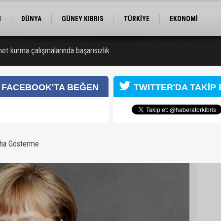
M
DÜNYA
GÜNEY KIBRIS
TÜRKİYE
EKONOMİ
ELER
RÖPORTAJ
EĞİTİM
SPOR
t kurma çalışmalarında başarısızlık
FACEBOOK'TA BEĞEN
TWITTER'DA TAKİP 
aha Gösterme