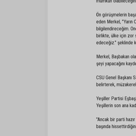
mümkün olabileceği
Ön görüşmelerin başar
eden Merkel, "Yarın
bilgilendireceğim. O
birlikte, ülke için z
edeceğiz." şeklind
Merkel, Başbakan olar
şeyi yapacağını ka
CSU Genel Başkanı S
belirterek, müzakere
Yeşiller Partisi Eşb
Yeşillerin son ana k
"Ancak bir parti hazı
başında hissettirdi