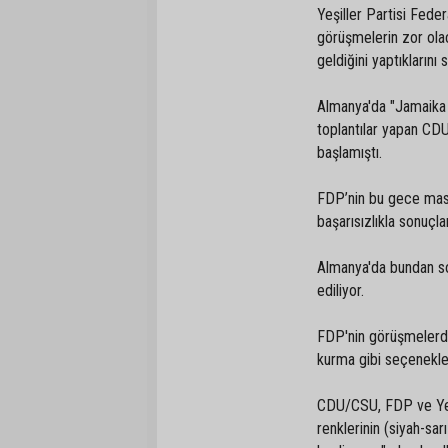
Yeşiller Partisi Fede
görüşmelerin zor olaca
geldiğini yaptıkları
Almanya'da "Jamaika 
toplantılar yapan CD
başlamıştı.
FDP’nin bu gece masa
başarısızlıkla sonu
Almanya'da bundan s
ediliyor.
FDP'nin görüşmelerd
kurma gibi seçenek
CDU/CSU, FDP ve Yeşi
renklerinin (siyah-sa