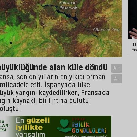
Tr
te
üyüklüğünde alan küle döndü
A+
ansa, son on yılların en yıkıcı orman
A-
 mücadele etti. İspanya'da ülke
büyük yangını kaydedilirken, Fransa'da
ngın kaynaklı bir fırtına bulutu
oluştu.