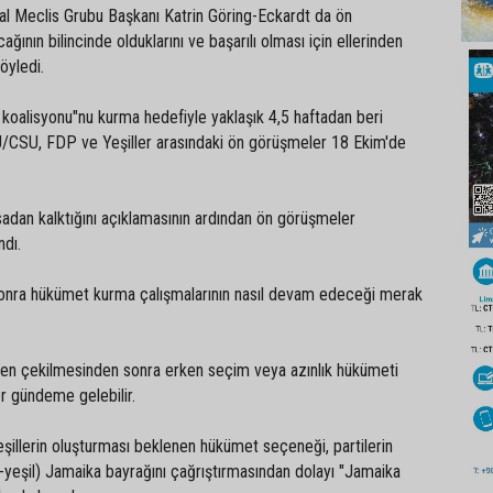
ral Meclis Grubu Başkanı Katrin Göring-Eckardt da ön
ğının bilincinde olduklarını ve başarılı olması için ellerinden
nı söyledi.
koalisyonu"nu kurma hedefiyle yaklaşık 4,5 haftadan beri
U/CSU, FDP ve Yeşiller arasındaki ön görüşmeler 18 Ekim'de
dan kalktığını açıklamasının ardından ön görüşmeler
çlandı.
onra hükümet kurma çalışmalarının nasıl devam edeceği merak
en çekilmesinden sonra erken seçim veya azınlık hükümeti
ler gündeme gelebilir.
llerin oluşturması beklenen hükümet seçeneği, partilerin
rı-yeşil) Jamaika bayrağını çağrıştırmasından dolayı "Jamaika