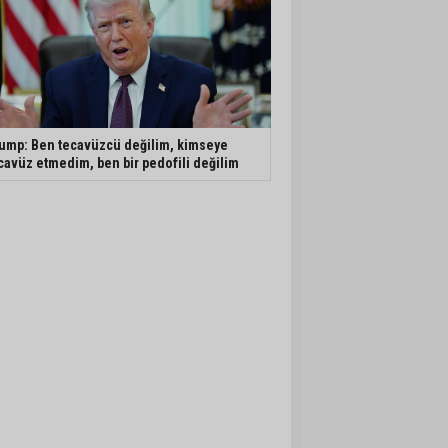
ump: Ben tecavüzcü değilim, kimseye
cavüz etmedim, ben bir pedofili değilim