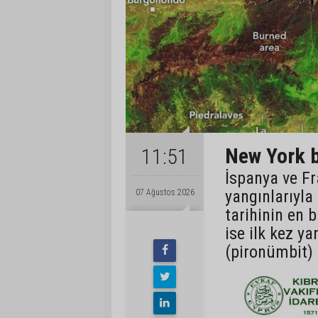
New York b
11:51
İspanya ve Fr
yangınlarıyla
07 Ağustos 2026
tarihinin en 
ise ilk kez ya
(pironümbit) 