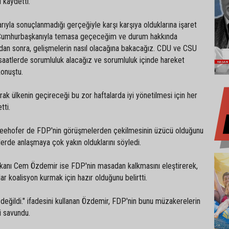
ni kaydetti.
ıyla sonuçlanmadığı gerçeğiyle karşı karşıya olduklarına işaret
 Cumhurbaşkanıyla temasa geçeceğim ve durum hakkında
ndan sonra, gelişmelerin nasıl olacağına bakacağız. CDU ve CSU
or saatlerde sorumluluk alacağız ve sorumluluk içinde hareket
e konuştu.
ak ülkenin geçireceği bu zor haftalarda iyi yönetilmesi için her
ydetti.
eehofer de FDP'nin görüşmelerden çekilmesinin üzücü olduğunu
lerde anlaşmaya çok yakın olduklarını söyledi.
aşkanı Cem Özdemir ise FDP'nin masadan kalkmasını eleştirerek,
adar koalisyon kurmak için hazır olduğunu belirtti.
r değildi." ifadesini kullanan Özdemir, FDP'nin bunu müzakerelerin
ğini savundu.