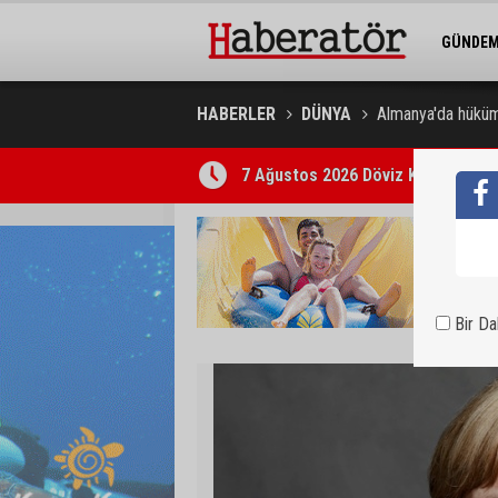
GÜNDE
BELEDİY
HABERLER
DÜNYA
Almanya'da hüküme
7 Ağustos 2026 Döviz Kurları
Bir D