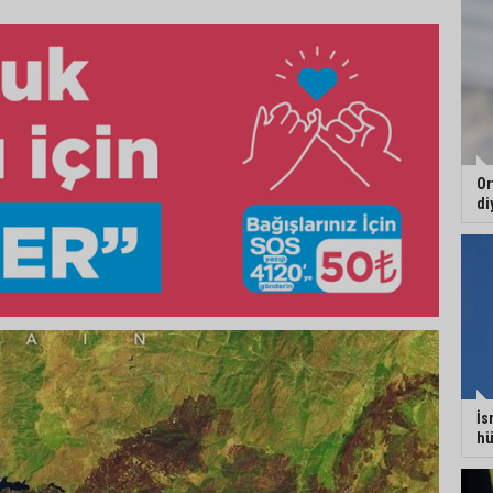
Or
di
İs
hü