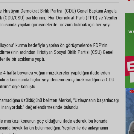
 Hristiyan Demokrat Birlik Partisi (CDU) Genel Başkanı Angela
lik (CDU/CSU) partilerinin, Hür Demokrat Parti (FPD) ve Yeşiller
konusunda yapılan görüşmelerde çözüm bulmak için her şeyi
lisyonu" kurma hedefiyle yapılan ön görüşmelerde FDP'nin
ldirmesinin ardından Hristiyan Sosyal Birlik Partisi (CSU) Genel
fer ile bir açıklama yaptı.
le 4 hafta boyunca yoğun müzakereler yapıldığını ifade eden
bulma konusunda hiçbir şeyi denenmemiş bırakmadığımızı CDU
bilirim." diye konuştu.
namadığına üzüldüğünü belirten Merkel, "Uzlaşmanın başarılacağı
a inanıyorduk." değerlendirmesinde bulundu.
e merkezi konunun göç olduğunu ifade ederek, bu konuda
nda büyük farkın bulunmadığını, Yeşiller ile de anlaşmanın