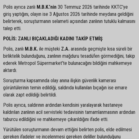
Polis ayrıca zanlı
M.B.K.'nin
30 Temmuz 2026 tarihinde KKTC'ye
giriş yaptığını, olayın ise 3 Ağustos 2026 tarihinde meydana geldiğini
belirterek, soruşturmanın selameti açısından zanlının tutuklu kalmasını
talep etti.
POLİS: ZANLI BIÇAKLADIĞI KADINI TAKİP ETMİŞ
Polis, zanlı
M.B.K.
ile müşteki
Z.A.
arasında geçmişte kısa süreli bir
birliktelik bulunduğunu, zanlının mağduru tesadüfen görmediğini, takip
ederek Metropol Süpermarket'te bulunacağını bildiğini mahkemeye
aktardı.
Soruşturma kapsamında olay anına ilişkin güvenlik kamerası
görüntülerinin temin edildiği, saldırıda kullanılan bıçağın ise emare
olarak zapt edildiği belirtildi.
Polis ayrıca, saldırının ardından kendisini yaralayarak hastaneye
kaldırılan zanlının acil servisteki tedavisinin tamamlanmasının ardından
taburcu edildiğini ve mahkemeye çıkarıldığını ifade etti.
Yürütülen soruşturmanın devam ettiğini belirten polis, elde edilmesi
gereken ifadeler ve incelenmesi gereken deliller bulunduğunu