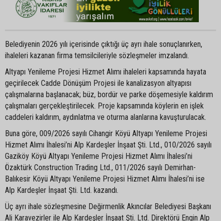
Belediyenin 2026 yılı içerisinde çıktığı üç ayrı ihale sonuçlanırken,
ihaleleri kazanan firma temsilcileriyle sözleşmeler imzalandı.
Altyapı Yenileme Projesi Hizmet Alımı ihaleleri kapsamında hayata
geçirilecek Cadde Dönüşüm Projesi ile kanalizasyon altyapısı
çalışmalarına başlanacak; büz, bordür ve parke döşemesiyle kaldırım
çalışmaları gerçekleştirilecek. Proje kapsamında köylerin en işlek
caddeleri kaldırım, aydınlatma ve oturma alanlarına kavuşturulacak.
Buna göre, 009/2026 sayılı Cihangir Köyü Altyapı Yenileme Projesi
Hizmet Alımı İhalesi’ni Alp Kardeşler İnşaat Şti. Ltd., 010/2026 sayılı
Gaziköy Köyü Altyapı Yenileme Projesi Hizmet Alımı İhalesi’ni
Özaktürk Construction Trading Ltd., 011/2026 sayılı Demirhan-
Balıkesir Köyü Altyapı Yenileme Projesi Hizmet Alımı İhalesi’ni ise
Alp Kardeşler İnşaat Şti. Ltd. kazandı.
Üç ayrı ihale sözleşmesine Değirmenlik Akıncılar Belediyesi Başkanı
Ali Karavezirler ile Alp Kardeşler İnşaat Şti. Ltd. Direktörü Engin Alp