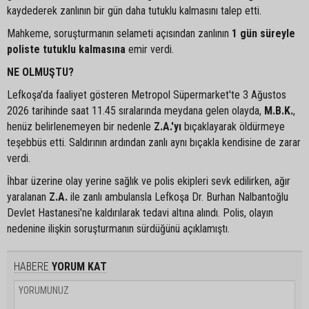
kaydederek zanlının bir gün daha tutuklu kalmasını talep etti.
Mahkeme, soruşturmanın selameti açısından zanlının
1 gün süreyle
poliste tutuklu kalmasına
emir verdi.
NE OLMUŞTU?
Lefkoşa'da faaliyet gösteren Metropol Süpermarket'te 3 Ağustos
2026 tarihinde saat 11.45 sıralarında meydana gelen olayda,
M.B.K.
,
henüz belirlenemeyen bir nedenle
Z.A.'yı
bıçaklayarak öldürmeye
teşebbüs etti. Saldırının ardından zanlı aynı bıçakla kendisine de zarar
verdi.
İhbar üzerine olay yerine sağlık ve polis ekipleri sevk edilirken, ağır
yaralanan
Z.A.
ile zanlı ambulansla Lefkoşa Dr. Burhan Nalbantoğlu
Devlet Hastanesi'ne kaldırılarak tedavi altına alındı. Polis, olayın
nedenine ilişkin soruşturmanın sürdüğünü açıklamıştı.
HABERE
YORUM KAT