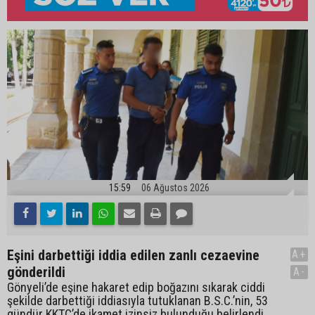
15:59
06 Ağustos 2026
Eşini darbettiği iddia edilen zanlı cezaevine
A+
gönderildi
A-
Gönyeli’de eşine hakaret edip boğazını sıkarak ciddi
şekilde darbettiği iddiasıyla tutuklanan B.S.C.’nin, 53
gündür KKTC’de ikamet izinsiz bulunduğu belirlendi.