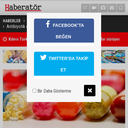
HABERLER
SAĞLIK
FACEBOOK'TA
Antibiyotik direncine çözüm olabilecek adım
BEĞEN
Kıbrıs Türk Üniversite Öğrencileri Kongresi için kayıtlar sürüyor
TWITTER'DA TAKİP
ET
Bir Daha Gösterme