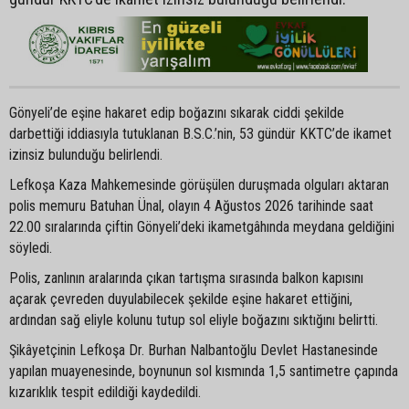
Gönyeli’de eşine hakaret edip boğazını sıkarak ciddi şekilde
darbettiği iddiasıyla tutuklanan B.S.C.’nin, 53 gündür KKTC’de ikamet
izinsiz bulunduğu belirlendi.
Lefkoşa Kaza Mahkemesinde görüşülen duruşmada olguları aktaran
polis memuru Batuhan Ünal, olayın 4 Ağustos 2026 tarihinde saat
22.00 sıralarında çiftin Gönyeli’deki ikametgâhında meydana geldiğini
söyledi.
Polis, zanlının aralarında çıkan tartışma sırasında balkon kapısını
açarak çevreden duyulabilecek şekilde eşine hakaret ettiğini,
ardından sağ eliyle kolunu tutup sol eliyle boğazını sıktığını belirtti.
Şikâyetçinin Lefkoşa Dr. Burhan Nalbantoğlu Devlet Hastanesinde
yapılan muayenesinde, boynunun sol kısmında 1,5 santimetre çapında
kızarıklık tespit edildiği kaydedildi.