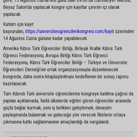
göre, 15 Ağustos Cumartesi günü saat 09.00’da Cumhuriyet Meclisi,
Beyaz Salon’da yapılacak kongre için kayıtlar çevrim içi olarak
yapılacak.
Katılım için kayıt
başvuruları,
https://universiteogrencilerikongresi.com/kayit
üzerinden
14 Ağustos Cuma gününe kadar yapabilecek.
Amerika Kıbrıs Türk Öğrenciler Birliği, Birleşik Krallık Kıbrıs Türk
Öğrenci Federasyonu, Avrupa Birliği Kıbrıs Türk Öğrenci
Federasyonu, Kıbrıs Türk Öğrenciler Birliği – Türkiye ve Üniversite
Öğrencileri Derneği’nin ortak organizasyonuyla düzenlenecek
kongrede, daha sonra kitaplaştırılması hedeflenen bir sonuç raporu
hazırlanacak.
Tüm Kıbrıslı Türk üniversite öğrencilerine kongreye katılma çağrısı da
yapılan açıklamada, farklı ülkelerde eğitim gören öğrenciler arasında
güçlü bağlar kurmak, yeni iş birlikleri geliştirmek, deneyim
paylaşımında bulunmak ve geleceğe yön verecek fikirlerin ortaya
çıkmasına katkı sağlanmasının amaçlandığı da vurgulandı.