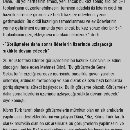
Dânâ, “Bu yol haritasının amacı, yeni ancak bu kez sonuç alıcı bir 5+1
toplantısının düzenlenebilmesini teminen adadaki iki liderin ciddi bir
hazırlık sürecine girmesi ve belirli bazı ev ödevlerini yerine
getirmesidir. Bu ciddi hazırlığın tamamlanması ve ev ödevlerinin
yerine getirilmesi durumunda yeni ancak bu kez sonuç alıcı bir 5+1
toplantısının gerçekleşmesi mümkün olabilecek.” dedi.
-“Görüşmeler daha sonra liderlerin üzerinde uzlaşacağı
sıklıkta devam edecek”
26 Ağustos’taki liderler görüşmesinin bu hazırlık sürecinin ilk adımı
olacağını ifade eden Mehmet Dânâ, “Bu görüşmede Genel
Sekreter’in çizdiği çerçeve içerisinde öncelikle güven yaratıcı
önlemler, ardından metodoloji ve son olarak da özlü bazı konularda
görüş alışverişi süreci başlayacak. Bu ilk görüşme olacak. Görüşmeler
daha sonra liderlerin üzerinde uzlaşacağı sıklıkta devam edecek.”
diye konuştu.
Kıbrıs Türk tarafı olarak görüşmelerin mümkün olan en sık aralıklarla
yapılmasını desteklediklerini vurgulayan Dânâ, “Biz, Kıbrıs Türk tarafı
olarak mümkün olan en sık aralıklarla bu görüşmelerin yapılmasını ve