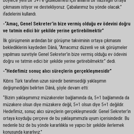
böylece yeni bir 5+1’e gidilebilmesi için anlamlı bir hazırlığın ortaya
çıkmasını istiyor ve destekliyoruz. Çabalarımız bu yönde olacak.”
ifadelerini kullandı.
-“Amaç, Genel Sekreter’in bize vermiş olduğu ev ödevini doğru
ve tatmin edici bir şekilde yerine getirebilmektir”
İlk görüşmenin ardından bir görüşme takviminin ortaya çıkmasını
beklediklerini kaydeden Dânâ, “Amacımız düzenli ve sık görüşmeler
yapılması suretiyle Genel Sekreter’in bize vermiş olduğu ev ödevini
doğru ve tatmin edici bir şekilde yerine getirebilmektir.” dedi.
-“Hedefimiz sonuç alıcı süreçlerin gerçekleşmesidir”
Kıbrıs Türk tarafının uzun süredir benimsediği yaklaşımın
değişmediğini belirten Dânâ, şöyle devam etti:
“Bizim yaklaşımımız müzakereler bağlamında da, 5+1 bağlamında da
müzakere olsun diye müzakere değil, 5+1 olsun diye 5+1 değildir.
Hedefimiz, sonuç alıcı süreçlerin gerçekleşmesidir. Genel Sekreter’in
ortaya koyduğu çerçeve de bu yaklaşımımızla uyum içerisindedir. Bu
nedenle biz de bu yönde kararlılıkla ve yapıcı bir şekilde ilerlemek
konusunda kararlıyız.”