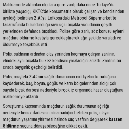
Mahkemede aktarılan olgulara göre zanlı, daha önce Türkiye'de
birlikte yaşadığı, KKTC'de konsomatris olarak çalışan ve kendisinden
ayrıldığı belirtilen
Z.A.'yı
, Lefkoşa'daki Metropol Süpermarket'te
tasarrufunda bulundurduğu sivri uçlu bıçakla vücudunun çeşitli
yerlerinden defalarca bıçakladı. Polise göre zanlı, söz konusu eylemi
mağduru öldürme kastıyla gerçekleştirerek ağır şekilde yaraladı ve
öldürmeye teşebbüs etti.
Polis, saldırının ardından olay yerinden kaçmaya çalışan zanlının,
elindeki aynı bıçakla bu kez kendisini yaraladığını anlattı. Zanlının bu
sırada baygınlık geçirdiği belirtildi.
Polis, müşteki
Z.A.'nın
sağlık durumunun ciddiyetini koruduğunu
kaydederek, baş, boyun, göğüs ve karın bölgelerinden aldığı çok
sayıda bıçak darbesi nedeniyle birçok iç organında hasar oluştuğunu
mahkemeye aktardı.
Soruşturma kapsamında mağdurun sağlık durumunun ağırlığı
nedeniyle henüz ifadesinin alınamadığını belirten polis, olayın
mağdurun yaşamını yitirmesi halinde suç vasfının değişerek
kasten
öldürme
suçuna dönüşebileceğine dikkat çekti.