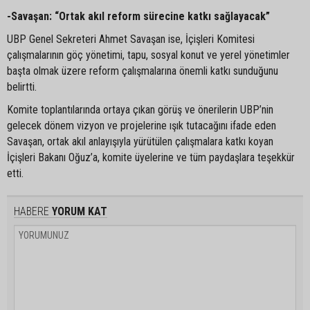
-Savaşan: “Ortak akıl reform sürecine katkı sağlayacak”
UBP Genel Sekreteri Ahmet Savaşan ise, İçişleri Komitesi
çalışmalarının göç yönetimi, tapu, sosyal konut ve yerel yönetimler
başta olmak üzere reform çalışmalarına önemli katkı sunduğunu
belirtti.
Komite toplantılarında ortaya çıkan görüş ve önerilerin UBP’nin
gelecek dönem vizyon ve projelerine ışık tutacağını ifade eden
Savaşan, ortak akıl anlayışıyla yürütülen çalışmalara katkı koyan
İçişleri Bakanı Oğuz’a, komite üyelerine ve tüm paydaşlara teşekkür
etti.
HABERE
YORUM KAT