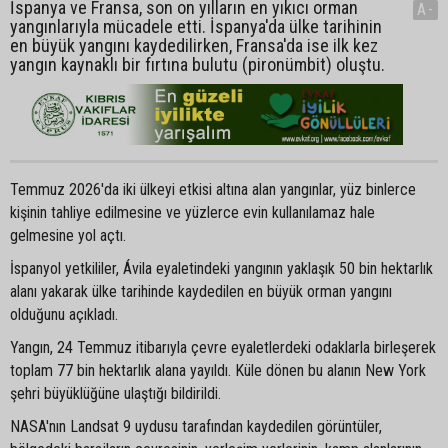
İspanya ve Fransa, son on yılların en yıkıcı orman
A-
yangınlarıyla mücadele etti. İspanya'da ülke tarihinin
en büyük yangını kaydedilirken, Fransa'da ise ilk kez
yangın kaynaklı bir fırtına bulutu (pironümbit) oluştu.
Temmuz 2026'da iki ülkeyi etkisi altına alan yangınlar, yüz binlerce
kişinin tahliye edilmesine ve yüzlerce evin kullanılamaz hale
gelmesine yol açtı.
İspanyol yetkililer, Ávila eyaletindeki yangının yaklaşık 50 bin hektarlık
alanı yakarak ülke tarihinde kaydedilen en büyük orman yangını
olduğunu açıkladı.
Yangın, 24 Temmuz itibarıyla çevre eyaletlerdeki odaklarla birleşerek
toplam 77 bin hektarlık alana yayıldı. Küle dönen bu alanın New York
şehri büyüklüğüne ulaştığı bildirildi.
NASA'nın Landsat 9 uydusu tarafından kaydedilen görüntüler,