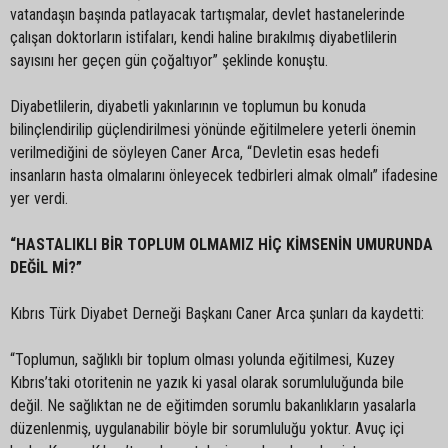
vatandaşın başında patlayacak tartışmalar, devlet hastanelerinde
çalışan doktorların istifaları, kendi haline bırakılmış diyabetlilerin
sayısını her geçen gün çoğaltıyor” şeklinde konuştu.
Diyabetlilerin, diyabetli yakınlarının ve toplumun bu konuda
bilinçlendirilip güçlendirilmesi yönünde eğitilmelere yeterli önemin
verilmediğini de söyleyen Caner Arca, “Devletin esas hedefi
insanların hasta olmalarını önleyecek tedbirleri almak olmalı” ifadesine
yer verdi.
“HASTALIKLI BİR TOPLUM OLMAMIZ HİÇ KİMSENİN UMURUNDA
DEĞİL Mİ?”
Kıbrıs Türk Diyabet Derneği Başkanı Caner Arca şunları da kaydetti:
“Toplumun, sağlıklı bir toplum olması yolunda eğitilmesi, Kuzey
Kıbrıs’taki otoritenin ne yazık ki yasal olarak sorumluluğunda bile
değil. Ne sağlıktan ne de eğitimden sorumlu bakanlıkların yasalarla
düzenlenmiş, uygulanabilir böyle bir sorumluluğu yoktur. Avuç içi