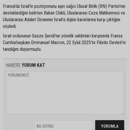
Fransa'da İsrail'in pozisyonunu aşırı sağcı Ulusal Birlik (RN) Partisi'nin
desteklediğini belirten Bakan Chikli, Uluslararası Ceza Mahkemesi ve
Uluslararası Adalet Divanının İsrail'e ilişkin kararlarına karşı çıktığını
söyledi.
İsrail ordusunun Gazze Şeridi'ne yönelik saldırıları karşısında Fransa
Cumhurbaşkanı Emmanuel Macron, 22 Eylül 2025'te Filistin Devleti'ni
tanıdığını duyurmuştu.
HABERE
YORUM KAT