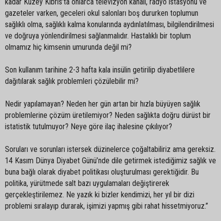
kadar Kuzey Kıbrıs’ta onlarca televizyon kanalı, radyo istasyonu ve
gazeteler varken, geceleri okul salonları boş dururken toplumun
sağlıklı olma, sağlıklı kalma konularında aydınlatılması, bilgilendirilmesi
ve doğruya yönlendirilmesi sağlanmalıdır. Hastalıklı bir toplum
olmamız hiç kimsenin umurunda değil mi?
Son kullanım tarihine 2-3 hafta kala insülin getirilip diyabetlilere
dağıtılarak sağlık problemleri çözülebilir mi?
Nedir yapılamayan? Neden her gün artan bir hızla büyüyen sağlık
problemlerine çözüm üretilemiyor? Neden sağlıkta doğru dürüst bir
istatistik tutulmuyor? Neye göre ilaç ihalesine çıkılıyor?
Soruları ve sorunları istersek düzinelerce çoğaltabiliriz ama gereksiz.
14 Kasım Dünya Diyabet Günü’nde dile getirmek istediğimiz sağlık ve
buna bağlı olarak diyabet politikası oluşturulması gerektiğidir. Bu
politika, yürütmede salt bazı uygulamaları değiştirerek
gerçekleştirilemez. Ne yazık ki bizler kendimizi, her yıl bir dizi
problemi sıralayıp durarak, işimizi yapmış gibi rahat hissetmiyoruz.”