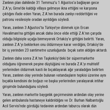
Zanlının plan dahilinde 31 Temmuz’u 1 Ağustos’a bağlayan gece
Z.A.’yı, Girne’de kaldığı villaya gelmeye ikna ettiğini ve karşısına
çıktığını ifade eden Yaran, Z.A.’nın burada zanlıyı reddettiğini ve
patronu vesilesiyle oradan ayrıldığını söyledi.
Yaran, zanlının 3 Ağustos’ta Türkiye’ye dönmek için Ercan
Havalimanı’na gittiğini ancak daha önce elde ettiği Z.A.’nın çarşıda
olduğu bilgisiyle uçağa binmeyerek Ortaköy’e gittiğini belirtti. Yaran,
zanlının Z.A.’yı beklerken onu öldürmeye karar verdiğini, Ortaköy’de
bir iş yerinden 23 santimetre uzunluğunda bıçak satın aldığını aktardı.
Zanlının daha sonra Z.A.’nın Taşkınköy’deki bir süpermarkette
olduğunu öğrenerek peşine düştüğünü ve burada Z.A.’yı muhtelif
yerlerinden öldürmek kasti ile bıçaklayarak ağır yaraladığını belirten
Yaran, zanlının olay yerinde bulunan vatandaşların tepkisi üzerine aynı
bıçakla kendisini de boğazı ve başka yerlerinden yaralayarak intihar
girişimde bulunduğunu söyledi.
Yaran, zanlının markette baygınlık geçirmesinin ardından olay yerine
gelen ambulansla hastaneye kaldırıldığını ve Dr. Burhan Nalbantoğlu
Acil Servisi’nde gördüğü tedavinin ardından taburcu olarak dün