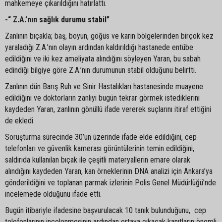
mahkemeye çıkarıldığını hatırlattı.
-“ Z.A.’nın sağlık durumu stabil”
Zanlının bıçakla; baş, boyun, göğüs ve karın bölgelerinden birçok kez
yaraladığı Z.A.’nın olayın ardından kaldırıldığı hastanede entübe
edildiğini ve iki kez ameliyata alındığını söyleyen Yaran, bu sabah
edindiği bilgiye göre Z.A.’nın durumunun stabil olduğunu belirtti.
Zanlının dün Barış Ruh ve Sinir Hastalıkları hastanesinde muayene
edildiğini ve doktorların zanlıyı bugün tekrar görmek istediklerini
kaydeden Yaran, zanlının gönüllü ifade vererek suçlarını itiraf ettiğini
de ekledi.
Soruşturma sürecinde 30’un üzerinde ifade elde edildiğini, cep
telefonları ve güvenlik kamerası görüntülerinin temin edildiğini,
saldırıda kullanılan bıçak ile çeşitli materyallerin emare olarak
alındığını kaydeden Yaran, kan örneklerinin DNA analizi için Ankara’ya
gönderildiğini ve toplanan parmak izlerinin Polis Genel Müdürlüğü’nde
incelemede olduğunu ifade etti.
Bugün itibariyle ifadesine başvurulacak 10 tanık bulunduğunu, cep
telefonlarının incelenmesinin ardından ortaya çıkacak kanıtların önemli