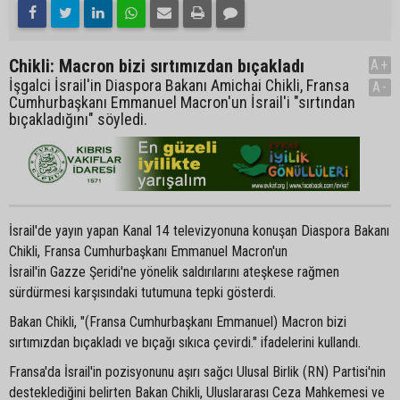
Chikli: Macron bizi sırtımızdan bıçakladı
A+
İşgalci İsrail'in Diaspora Bakanı Amichai Chikli, Fransa
A-
Cumhurbaşkanı Emmanuel Macron'un İsrail'i "sırtından
bıçakladığını" söyledi.
İsrail'de yayın yapan Kanal 14 televizyonuna konuşan Diaspora Bakanı
Chikli, Fransa Cumhurbaşkanı Emmanuel Macron'un
İsrail'in Gazze Şeridi'ne yönelik saldırılarını ateşkese rağmen
sürdürmesi karşısındaki tutumuna tepki gösterdi.
Bakan Chikli, "(Fransa Cumhurbaşkanı Emmanuel) Macron bizi
sırtımızdan bıçakladı ve bıçağı sıkıca çevirdi." ifadelerini kullandı.
Fransa'da İsrail'in pozisyonunu aşırı sağcı Ulusal Birlik (RN) Partisi'nin
desteklediğini belirten Bakan Chikli, Uluslararası Ceza Mahkemesi ve