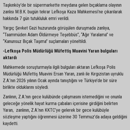
Taşkınköy’de bir süpermarkette meydana gelen bıçaklama olayının
zanlısı M.B.K. bugün tekrar Lefkoşa Kaza Mahkemesi’ne çıkarılarak
hakkında 7 gün tutukluluk emri verildi.
Yargıç Şevket Gazi huzurunda görüşülen duruşmada zanlıya,
“Taammüden Adam Öldürmeye Teşebbüs”, “Ağır Yaralama” ve
“Kanunsuz Bıçak Taşıma” suçlamaları yöneltildi.
-Lefkoşa Polis Müdürlüğü Müfettiş Muavini Yaran bulguları
aktardı
Mahkemede soruşturmayla ilgili bulguları aktaran Lefkoşa Polis
Müdürlüğü Müfettiş Muavini Ersan Yaran, zanlı ile Kırgızistan uyruklu
Z.A.’nın 2026 yılının Ocak ayında tanıştığını ve Türkiye’de bir süre
birlikte olduklarını söyledi.
Zanlının, Z.A.’nın gece kulübünde çalışmasını istemediğini ve onunla
geleceğe yönelik hayat kurma çabaları içerisine girdiğini belirten
Yaran, zanlının, Z.A.’nın KKTC’ye gelerek bir gece kulübüyle
sözleşme yaptığını öğrenmesi üzerine 30 Temmuz’da adaya geldiğini
kaydetti.