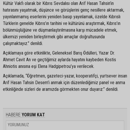
Kültür Vakfı olarak bir Kıbrıs Sevdalısı olan Arif Hasan Tahsin’in
hatırasını yaşatmak, düşünce ve görüşlerini genç nesillere aktarmak,
yayınlanmamış eserlerini yeniden basıp yayınlamak, özelde Kıbrıslı
Türklerin genelde Kıbrıs’ın tarihini ve kültürünü araştırmak, Kıbrıs’ın
bölünmüşlüğüne ve düşmanlaştırılmasına karşı mücadele etmek,
ülkemizi yeniden birleştirmek gibi amaçlar doğrultusunda
çalışmaktayız.” denildi.
Açıklamaya göre etkinlikte, Geleneksel Barış Ödülleri, Yazar Dr.
Ahmet Cavit An ve geçtiğimiz aylarda hayatını kaybeden Kostis
Ahniotis anısına eşi Elena Hadgipetrou’ya verilecek.
Açıklamada, “Öğretmen, gazeteci-yazar, kooperatifçi, yurtsever insan
Arif Hasan Tahsin Desem’i anmak için düzenlediğimiz panel ve anma
etkinliğinde sizleri de aramızda görmekten onur duyarız.” denildi.
HABERE
YORUM KAT