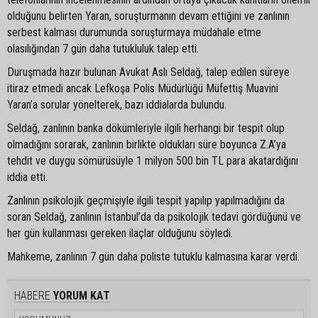
olduğunu belirten Yaran, soruşturmanın devam ettiğini ve zanlının
serbest kalması durumunda soruşturmaya müdahale etme
olasılığından 7 gün daha tutukluluk talep etti.
Duruşmada hazır bulunan Avukat Aslı Seldağ, talep edilen süreye
itiraz etmedi ancak Lefkoşa Polis Müdürlüğü Müfettiş Muavini
Yaran’a sorular yönelterek, bazı iddialarda bulundu.
Seldağ, zanlının banka dökümleriyle ilgili herhangi bir tespit olup
olmadığını sorarak, zanlının birlikte oldukları süre boyunca Z.A’ya
tehdit ve duygu sömürüsüyle 1 milyon 500 bin TL para akatardığını
iddia etti.
Zanlının psikolojik geçmişiyle ilgili tespit yapılıp yapılmadığını da
soran Seldağ, zanlının İstanbul’da da psikolojik tedavi gördüğünü ve
her gün kullanması gereken ilaçlar olduğunu söyledi.
Mahkeme, zanlının 7 gün daha poliste tutuklu kalmasına karar verdi.
HABERE
YORUM KAT