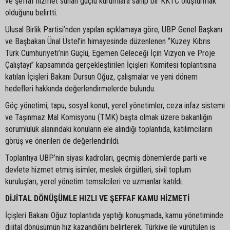
ve şeffaf hizmet sunan güçlü kurumlara sahip bir KKTC oluşturmak
olduğunu belirtti.
Ulusal Birlik Partisi’nden yapılan açıklamaya göre, UBP Genel Başkanı
ve Başbakan Ünal Üstel’in himayesinde düzenlenen “Kuzey Kıbrıs
Türk Cumhuriyeti’nin Güçlü, Egemen Geleceği İçin Vizyon ve Proje
Çalıştayı” kapsamında gerçekleştirilen İçişleri Komitesi toplantısına
katılan İçişleri Bakanı Dursun Oğuz, çalışmalar ve yeni dönem
hedefleri hakkında değerlendirmelerde bulundu.
Göç yönetimi, tapu, sosyal konut, yerel yönetimler, ceza infaz sistemi
ve Taşınmaz Mal Komisyonu (TMK) başta olmak üzere bakanlığın
sorumluluk alanındaki konuların ele alındığı toplantıda, katılımcıların
görüş ve önerileri de değerlendirildi.
Toplantıya UBP’nin siyasi kadroları, geçmiş dönemlerde parti ve
devlete hizmet etmiş isimler, meslek örgütleri, sivil toplum
kuruluşları, yerel yönetim temsilcileri ve uzmanlar katıldı.
DİJİTAL DÖNÜŞÜMLE HIZLI VE ŞEFFAF KAMU HİZMETİ
İçişleri Bakanı Oğuz toplantıda yaptığı konuşmada, kamu yönetiminde
dijital dönüşümün hız kazandığını belirterek, Türkiye ile yürütülen iş