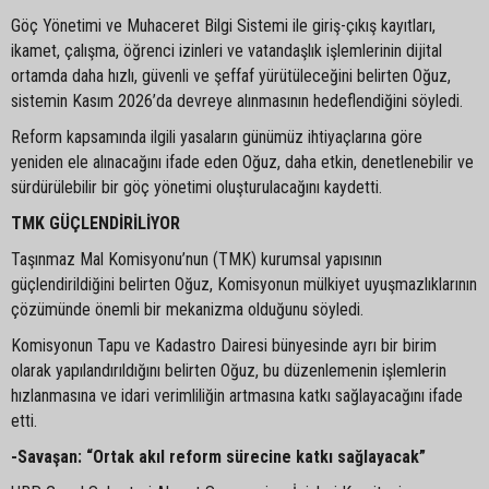
Göç Yönetimi ve Muhaceret Bilgi Sistemi ile giriş-çıkış kayıtları,
ikamet, çalışma, öğrenci izinleri ve vatandaşlık işlemlerinin dijital
ortamda daha hızlı, güvenli ve şeffaf yürütüleceğini belirten Oğuz,
sistemin Kasım 2026’da devreye alınmasının hedeflendiğini söyledi.
Reform kapsamında ilgili yasaların günümüz ihtiyaçlarına göre
yeniden ele alınacağını ifade eden Oğuz, daha etkin, denetlenebilir ve
sürdürülebilir bir göç yönetimi oluşturulacağını kaydetti.
TMK GÜÇLENDİRİLİYOR
Taşınmaz Mal Komisyonu’nun (TMK) kurumsal yapısının
güçlendirildiğini belirten Oğuz, Komisyonun mülkiyet uyuşmazlıklarının
çözümünde önemli bir mekanizma olduğunu söyledi.
Komisyonun Tapu ve Kadastro Dairesi bünyesinde ayrı bir birim
olarak yapılandırıldığını belirten Oğuz, bu düzenlemenin işlemlerin
hızlanmasına ve idari verimliliğin artmasına katkı sağlayacağını ifade
etti.
-Savaşan: “Ortak akıl reform sürecine katkı sağlayacak”