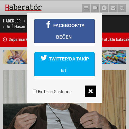
HABERLER
GÜNDEM
FACEBOOK'TA
Arif Hasan Tahsin için anma etkinliği düzenleniyor
Süpermarketteki bıçaklı saldırının zanlısı 7 gün daha tutuklu kalaca
BEĞEN
7 Ağustos 2026 Döviz Kurları
TWITTER'DA TAKİP
ET
Bir Daha Gösterme