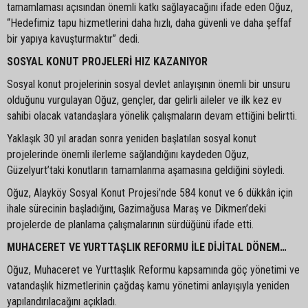
tamamlaması açısından önemli katkı sağlayacağını ifade eden Oğuz,
“Hedefimiz tapu hizmetlerini daha hızlı, daha güvenli ve daha şeffaf
bir yapıya kavuşturmaktır” dedi.
SOSYAL KONUT PROJELERİ HIZ KAZANIYOR
Sosyal konut projelerinin sosyal devlet anlayışının önemli bir unsuru
olduğunu vurgulayan Oğuz, gençler, dar gelirli aileler ve ilk kez ev
sahibi olacak vatandaşlara yönelik çalışmaların devam ettiğini belirtti.
Yaklaşık 30 yıl aradan sonra yeniden başlatılan sosyal konut
projelerinde önemli ilerleme sağlandığını kaydeden Oğuz,
Güzelyurt’taki konutların tamamlanma aşamasına geldiğini söyledi.
Oğuz, Alayköy Sosyal Konut Projesi’nde 584 konut ve 6 dükkân için
ihale sürecinin başladığını, Gazimağusa Maraş ve Dikmen’deki
projelerde de planlama çalışmalarının sürdüğünü ifade etti.
MUHACERET VE YURTTAŞLIK REFORMU İLE DİJİTAL DÖNEM…
Oğuz, Muhaceret ve Yurttaşlık Reformu kapsamında göç yönetimi ve
vatandaşlık hizmetlerinin çağdaş kamu yönetimi anlayışıyla yeniden
yapılandırılacağını açıkladı.