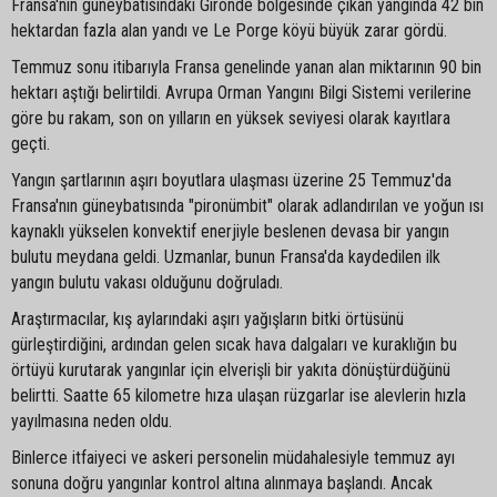
Fransa'nın güneybatısındaki Gironde bölgesinde çıkan yangında 42 bin
hektardan fazla alan yandı ve Le Porge köyü büyük zarar gördü.
Temmuz sonu itibarıyla Fransa genelinde yanan alan miktarının 90 bin
hektarı aştığı belirtildi. Avrupa Orman Yangını Bilgi Sistemi verilerine
göre bu rakam, son on yılların en yüksek seviyesi olarak kayıtlara
geçti.
Yangın şartlarının aşırı boyutlara ulaşması üzerine 25 Temmuz'da
Fransa'nın güneybatısında "pironümbit" olarak adlandırılan ve yoğun ısı
kaynaklı yükselen konvektif enerjiyle beslenen devasa bir yangın
bulutu meydana geldi. Uzmanlar, bunun Fransa'da kaydedilen ilk
yangın bulutu vakası olduğunu doğruladı.
Araştırmacılar, kış aylarındaki aşırı yağışların bitki örtüsünü
gürleştirdiğini, ardından gelen sıcak hava dalgaları ve kuraklığın bu
örtüyü kurutarak yangınlar için elverişli bir yakıta dönüştürdüğünü
belirtti. Saatte 65 kilometre hıza ulaşan rüzgarlar ise alevlerin hızla
yayılmasına neden oldu.
Binlerce itfaiyeci ve askeri personelin müdahalesiyle temmuz ayı
sonuna doğru yangınlar kontrol altına alınmaya başlandı. Ancak