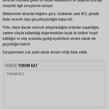
Girne’de meydana gelen ve Nizam Allanazarov’un yaşamını yitirdiği
cinayetle ilgili soruşturma sürüyor.
Mahkemede aktarılan bilgilere göre, tutuklanan zanlı M.Q. gönüllü
ifade vererek olayı gerçekleştirdiğini kabul etti.
Polis, olayın alacak-verecek anlaşmazlığının ardından yaşandığını,
zanlının olayda kullanıldığı değerlendirilen bıçak ile birlikte tespit
edildiğini ve olay sırasında giydiği kıyafetlerin emare olarak ele
geçirildiğini belirtti.
Soruşturmanın çok yönlü olarak devam ettiği ifade edildi.
HABERE
YORUM KAT