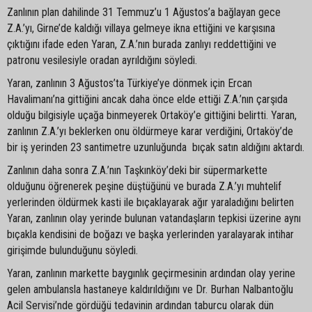
Zanlının plan dahilinde 31 Temmuz’u 1 Ağustos’a bağlayan gece
Z.A.’yı, Girne’de kaldığı villaya gelmeye ikna ettiğini ve karşısına
çıktığını ifade eden Yaran, Z.A.’nın burada zanlıyı reddettiğini ve
patronu vesilesiyle oradan ayrıldığını söyledi.
Yaran, zanlının 3 Ağustos’ta Türkiye’ye dönmek için Ercan
Havalimanı’na gittiğini ancak daha önce elde ettiği Z.A.’nın çarşıda
olduğu bilgisiyle uçağa binmeyerek Ortaköy’e gittiğini belirtti. Yaran,
zanlının Z.A.’yı beklerken onu öldürmeye karar verdiğini, Ortaköy’de
bir iş yerinden 23 santimetre uzunluğunda bıçak satın aldığını aktardı.
Zanlının daha sonra Z.A.’nın Taşkınköy’deki bir süpermarkette
olduğunu öğrenerek peşine düştüğünü ve burada Z.A.’yı muhtelif
yerlerinden öldürmek kasti ile bıçaklayarak ağır yaraladığını belirten
Yaran, zanlının olay yerinde bulunan vatandaşların tepkisi üzerine aynı
bıçakla kendisini de boğazı ve başka yerlerinden yaralayarak intihar
girişimde bulunduğunu söyledi.
Yaran, zanlının markette baygınlık geçirmesinin ardından olay yerine
gelen ambulansla hastaneye kaldırıldığını ve Dr. Burhan Nalbantoğlu
Acil Servisi’nde gördüğü tedavinin ardından taburcu olarak dün