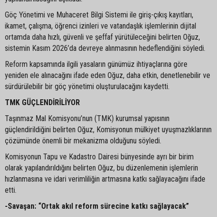
Göç Yönetimi ve Muhaceret Bilgi Sistemi ile giriş-çıkış kayıtları,
ikamet, çalışma, öğrenci izinleri ve vatandaşlık işlemlerinin dijital
ortamda daha hızlı, güvenli ve şeffaf yürütüleceğini belirten Oğuz,
sistemin Kasım 2026’da devreye alınmasının hedeflendiğini söyledi.
Reform kapsamında ilgili yasaların günümüz ihtiyaçlarına göre
yeniden ele alınacağını ifade eden Oğuz, daha etkin, denetlenebilir ve
sürdürülebilir bir göç yönetimi oluşturulacağını kaydetti.
TMK GÜÇLENDİRİLİYOR
Taşınmaz Mal Komisyonu’nun (TMK) kurumsal yapısının
güçlendirildiğini belirten Oğuz, Komisyonun mülkiyet uyuşmazlıklarının
çözümünde önemli bir mekanizma olduğunu söyledi.
Komisyonun Tapu ve Kadastro Dairesi bünyesinde ayrı bir birim
olarak yapılandırıldığını belirten Oğuz, bu düzenlemenin işlemlerin
hızlanmasına ve idari verimliliğin artmasına katkı sağlayacağını ifade
etti.
-Savaşan: “Ortak akıl reform sürecine katkı sağlayacak”