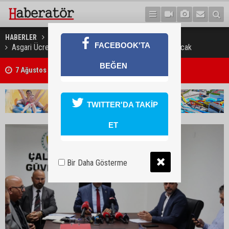
HABERLER
GÜNDEM
FACEBOOK'TA
Asgari Ücret Saptama Komisyonu Cuma günü toplanacak
BEĞEN
7 Ağustos 2026 Döviz Kurları
Trafik kazasında 85 yaşındaki Turan Obalı hayatını kaybetti, 3 kişi ya
TWITTER'DA TAKİP
ET
Bir Daha Gösterme