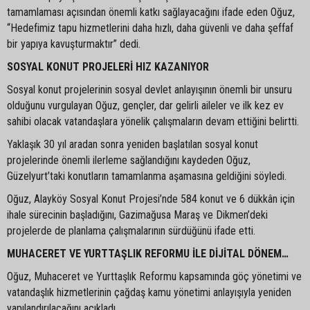
tamamlaması açısından önemli katkı sağlayacağını ifade eden Oğuz,
“Hedefimiz tapu hizmetlerini daha hızlı, daha güvenli ve daha şeffaf
bir yapıya kavuşturmaktır” dedi.
SOSYAL KONUT PROJELERİ HIZ KAZANIYOR
Sosyal konut projelerinin sosyal devlet anlayışının önemli bir unsuru
olduğunu vurgulayan Oğuz, gençler, dar gelirli aileler ve ilk kez ev
sahibi olacak vatandaşlara yönelik çalışmaların devam ettiğini belirtti.
Yaklaşık 30 yıl aradan sonra yeniden başlatılan sosyal konut
projelerinde önemli ilerleme sağlandığını kaydeden Oğuz,
Güzelyurt’taki konutların tamamlanma aşamasına geldiğini söyledi.
Oğuz, Alayköy Sosyal Konut Projesi’nde 584 konut ve 6 dükkân için
ihale sürecinin başladığını, Gazimağusa Maraş ve Dikmen’deki
projelerde de planlama çalışmalarının sürdüğünü ifade etti.
MUHACERET VE YURTTAŞLIK REFORMU İLE DİJİTAL DÖNEM…
Oğuz, Muhaceret ve Yurttaşlık Reformu kapsamında göç yönetimi ve
vatandaşlık hizmetlerinin çağdaş kamu yönetimi anlayışıyla yeniden
yapılandırılacağını açıkladı.