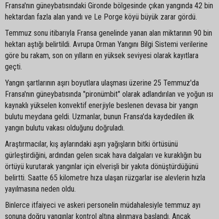
Fransa'nın güneybatısındaki Gironde bölgesinde çıkan yangında 42 bin
hektardan fazla alan yandı ve Le Porge köyü büyük zarar gördü.
Temmuz sonu itibarıyla Fransa genelinde yanan alan miktarının 90 bin
hektarı aştığı belirtildi. Avrupa Orman Yangını Bilgi Sistemi verilerine
göre bu rakam, son on yılların en yüksek seviyesi olarak kayıtlara
geçti.
Yangın şartlarının aşırı boyutlara ulaşması üzerine 25 Temmuz'da
Fransa'nın güneybatısında "pironümbit" olarak adlandırılan ve yoğun ısı
kaynaklı yükselen konvektif enerjiyle beslenen devasa bir yangın
bulutu meydana geldi. Uzmanlar, bunun Fransa'da kaydedilen ilk
yangın bulutu vakası olduğunu doğruladı.
Araştırmacılar, kış aylarındaki aşırı yağışların bitki örtüsünü
gürleştirdiğini, ardından gelen sıcak hava dalgaları ve kuraklığın bu
örtüyü kurutarak yangınlar için elverişli bir yakıta dönüştürdüğünü
belirtti. Saatte 65 kilometre hıza ulaşan rüzgarlar ise alevlerin hızla
yayılmasına neden oldu.
Binlerce itfaiyeci ve askeri personelin müdahalesiyle temmuz ayı
sonuna doğru yangınlar kontrol altına alınmaya başlandı. Ancak