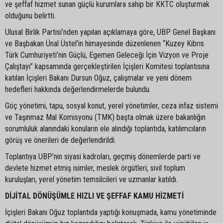
ve şeffaf hizmet sunan güçlü kurumlara sahip bir KKTC oluşturmak
olduğunu belirtti.
Ulusal Birlik Partisi’nden yapılan açıklamaya göre, UBP Genel Başkanı
ve Başbakan Ünal Üstel’in himayesinde düzenlenen “Kuzey Kıbrıs
Türk Cumhuriyeti’nin Güçlü, Egemen Geleceği İçin Vizyon ve Proje
Çalıştayı” kapsamında gerçekleştirilen İçişleri Komitesi toplantısına
katılan İçişleri Bakanı Dursun Oğuz, çalışmalar ve yeni dönem
hedefleri hakkında değerlendirmelerde bulundu.
Göç yönetimi, tapu, sosyal konut, yerel yönetimler, ceza infaz sistemi
ve Taşınmaz Mal Komisyonu (TMK) başta olmak üzere bakanlığın
sorumluluk alanındaki konuların ele alındığı toplantıda, katılımcıların
görüş ve önerileri de değerlendirildi.
Toplantıya UBP’nin siyasi kadroları, geçmiş dönemlerde parti ve
devlete hizmet etmiş isimler, meslek örgütleri, sivil toplum
kuruluşları, yerel yönetim temsilcileri ve uzmanlar katıldı.
DİJİTAL DÖNÜŞÜMLE HIZLI VE ŞEFFAF KAMU HİZMETİ
İçişleri Bakanı Oğuz toplantıda yaptığı konuşmada, kamu yönetiminde