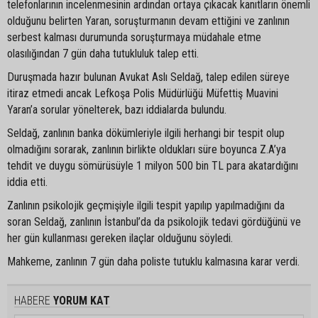
telefonlarının incelenmesinin ardından ortaya çıkacak kanıtların önemli
olduğunu belirten Yaran, soruşturmanın devam ettiğini ve zanlının
serbest kalması durumunda soruşturmaya müdahale etme
olasılığından 7 gün daha tutukluluk talep etti.
Duruşmada hazır bulunan Avukat Aslı Seldağ, talep edilen süreye
itiraz etmedi ancak Lefkoşa Polis Müdürlüğü Müfettiş Muavini
Yaran’a sorular yönelterek, bazı iddialarda bulundu.
Seldağ, zanlının banka dökümleriyle ilgili herhangi bir tespit olup
olmadığını sorarak, zanlının birlikte oldukları süre boyunca Z.A’ya
tehdit ve duygu sömürüsüyle 1 milyon 500 bin TL para akatardığını
iddia etti.
Zanlının psikolojik geçmişiyle ilgili tespit yapılıp yapılmadığını da
soran Seldağ, zanlının İstanbul’da da psikolojik tedavi gördüğünü ve
her gün kullanması gereken ilaçlar olduğunu söyledi.
Mahkeme, zanlının 7 gün daha poliste tutuklu kalmasına karar verdi.
HABERE
YORUM KAT