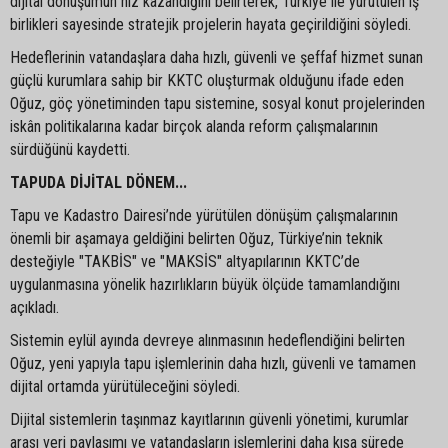
dijital dönüşümün hız kazandığını belirterek, Türkiye ile yürütülen iş
birlikleri sayesinde stratejik projelerin hayata geçirildiğini söyledi.
Hedeflerinin vatandaşlara daha hızlı, güvenli ve şeffaf hizmet sunan
güçlü kurumlara sahip bir KKTC oluşturmak olduğunu ifade eden
Oğuz, göç yönetiminden tapu sistemine, sosyal konut projelerinden
iskân politikalarına kadar birçok alanda reform çalışmalarının
sürdüğünü kaydetti.
TAPUDA DİJİTAL DÖNEM...
Tapu ve Kadastro Dairesi’nde yürütülen dönüşüm çalışmalarının
önemli bir aşamaya geldiğini belirten Oğuz, Türkiye’nin teknik
desteğiyle "TAKBİS" ve "MAKSİS" altyapılarının KKTC’de
uygulanmasına yönelik hazırlıkların büyük ölçüde tamamlandığını
açıkladı.
Sistemin eylül ayında devreye alınmasının hedeflendiğini belirten
Oğuz, yeni yapıyla tapu işlemlerinin daha hızlı, güvenli ve tamamen
dijital ortamda yürütüleceğini söyledi.
Dijital sistemlerin taşınmaz kayıtlarının güvenli yönetimi, kurumlar
arası veri paylaşımı ve vatandaşların işlemlerini daha kısa sürede