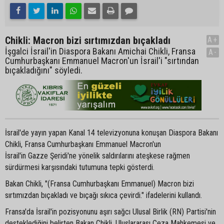
Chikli: Macron bizi sırtımızdan bıçakladı
A+
İşgalci İsrail'in Diaspora Bakanı Amichai Chikli, Fransa
A-
Cumhurbaşkanı Emmanuel Macron'un İsrail'i "sırtından
bıçakladığını" söyledi.
İsrail'de yayın yapan Kanal 14 televizyonuna konuşan Diaspora Bakanı
Chikli, Fransa Cumhurbaşkanı Emmanuel Macron'un
İsrail'in Gazze Şeridi'ne yönelik saldırılarını ateşkese rağmen
sürdürmesi karşısındaki tutumuna tepki gösterdi.
Bakan Chikli, "(Fransa Cumhurbaşkanı Emmanuel) Macron bizi
sırtımızdan bıçakladı ve bıçağı sıkıca çevirdi." ifadelerini kullandı.
Fransa'da İsrail'in pozisyonunu aşırı sağcı Ulusal Birlik (RN) Partisi'nin
desteklediğini belirten Bakan Chikli, Uluslararası Ceza Mahkemesi ve