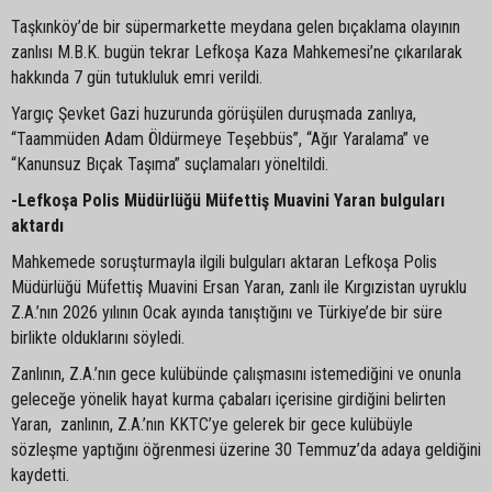
Taşkınköy’de bir süpermarkette meydana gelen bıçaklama olayının
zanlısı M.B.K. bugün tekrar Lefkoşa Kaza Mahkemesi’ne çıkarılarak
hakkında 7 gün tutukluluk emri verildi.
Yargıç Şevket Gazi huzurunda görüşülen duruşmada zanlıya,
“Taammüden Adam Öldürmeye Teşebbüs”, “Ağır Yaralama” ve
“Kanunsuz Bıçak Taşıma” suçlamaları yöneltildi.
-Lefkoşa Polis Müdürlüğü Müfettiş Muavini Yaran bulguları
aktardı
Mahkemede soruşturmayla ilgili bulguları aktaran Lefkoşa Polis
Müdürlüğü Müfettiş Muavini Ersan Yaran, zanlı ile Kırgızistan uyruklu
Z.A.’nın 2026 yılının Ocak ayında tanıştığını ve Türkiye’de bir süre
birlikte olduklarını söyledi.
Zanlının, Z.A.’nın gece kulübünde çalışmasını istemediğini ve onunla
geleceğe yönelik hayat kurma çabaları içerisine girdiğini belirten
Yaran, zanlının, Z.A.’nın KKTC’ye gelerek bir gece kulübüyle
sözleşme yaptığını öğrenmesi üzerine 30 Temmuz’da adaya geldiğini
kaydetti.