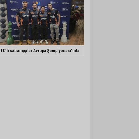
TC’li satranççılar Avrupa Şampiyonası’nda