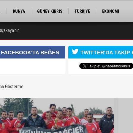
M
DÜNYA
GÜNEY KIBRIS
TÜRKİYE
EKONOMİ
ELER
RÖPORTAJ
EĞİTİM
SPOR
Düzkaya'nın
 gözaltına alındı
FACEBOOK'TA BEĞEN
TWITTER'DA TAKİP 
aha Gösterme