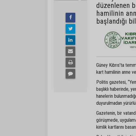
düzenlenen bi
hamilinin ann
başlandığı bil
Güney Kıbrıs’ta temmu
kart hamilinin anne ve
Politis gazetesi, “Y
başlıklı haberinde, yen
hanelerin bulunmadığ
duyurulmadan yürürlü
Gazetenin, bir vatanda
görüşmede, uygulaman
kimlik kartlarını basa