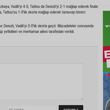
zkaya, Vadili'yi 4-0, Tatlısu da Denizli'yi 2-1 mağlup ederek finale
, Tatlısu'yu 1-0'lık skorla mağlup ederek turnuvayı birinci
 Denizli, Vadili'yi 3-0'lık skorla geçti. Mücadeleler sonrasında
üp yetkilileri ve merhumun ailesi tarafından verildi.