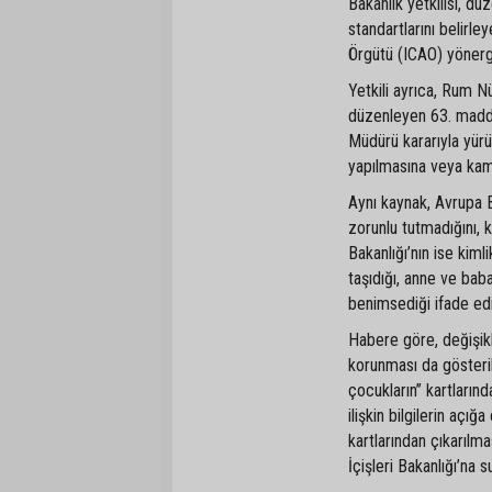
Bakanlık yetkilisi, d
standartlarını belirle
Örgütü (ICAO) yönergel
Yetkili ayrıca, Rum Nüf
düzenleyen 63. maddes
Müdürü kararıyla yürü
yapılmasına veya kam
Aynı kaynak, Avrupa B
zorunlu tutmadığını, ka
Bakanlığı’nın ise kiml
taşıdığı, anne ve bab
benimsediği ifade edi
Habere göre, değişikli
korunması da gösterild
çocukların” kartlarınd
ilişkin bilgilerin açı
kartlarından çıkarılm
İçişleri Bakanlığı’na 