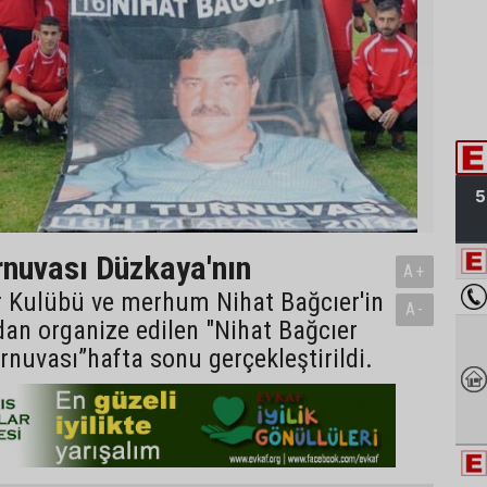
rnuvası Düzkaya'nın
A+
 Kulübü ve merhum Nihat Bağcıer'in
A-
ndan organize edilen "Nihat Bağcıer
rnuvası”hafta sonu gerçekleştirildi.