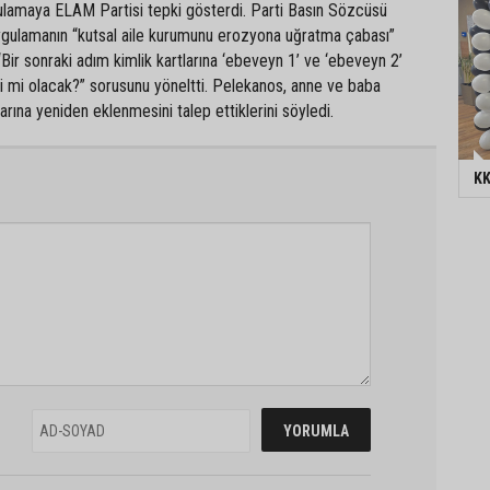
ulamaya ELAM Partisi tepki gösterdi. Parti Basın Sözcüsü
gulamanın “kutsal aile kurumunu erozyona uğratma çabası”
Bir sonraki adım kimlik kartlarına ‘ebeveyn 1’ ve ‘ebeveyn 2’
i mi olacak?” sorusunu yöneltti. Pelekanos, anne ve baba
tlarına yeniden eklenmesini talep ettiklerini söyledi.
KK