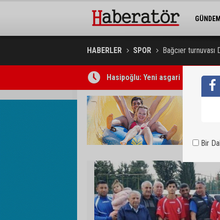
GÜNDE
BELEDİY
HABERLER
SPOR
Bağcıer turnuvası 
Üsküdar Belediye Başkanı ve 5 kişi
Bir D