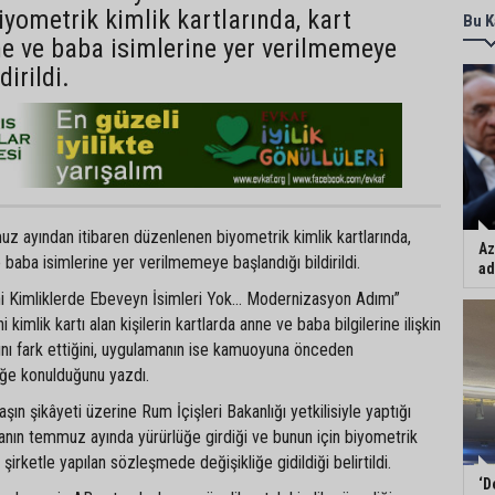
yometrik kimlik kartlarında, kart
Bu K
e ve baba isimlerine yer verilmemeye
dirildi.
z ayından itibaren düzenlenen biyometrik kimlik kartlarında,
Az
 baba isimlerine yer verilmemeye başlandığı bildirildi.
ad
eni Kimliklerde Ebeveyn İsimleri Yok… Modernizasyon Adımı”
i kimlik kartı alan kişilerin kartlarda anne ve baba bilgilerine ilişkin
ını fark ettiğini, uygulamanın ise kamuoyuna önceden
ğe konulduğunu yazdı.
şın şikâyeti üzerine Rum İçişleri Bakanlığı yetkilisiyle yaptığı
ın temmuz ayında yürürlüğe girdiği ve bunun için biyometrik
n şirketle yapılan sözleşmede değişikliğe gidildiği belirtildi.
‘D