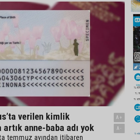
s’ta verilen kimlik
A+
a artık anne-baba adı yok
A-
’ta temmuz ayından itibaren