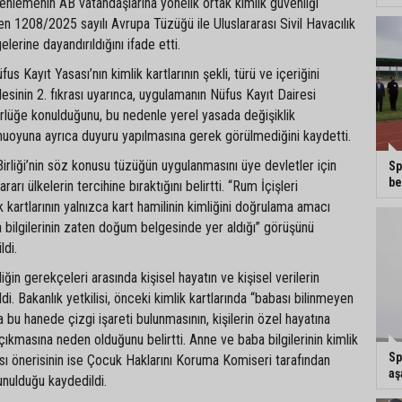
üzenlemenin AB vatandaşlarına yönelik ortak kimlik güvenliği
yen 1208/2025 sayılı Avrupa Tüzüğü ile Uluslararası Sivil Havacılık
erine dayandırıldığını ifade etti.
us Kayıt Yasası’nın kimlik kartlarının şekli, türü ve içeriğini
inin 2. fıkrası uyarınca, uygulamanın Nüfus Kayıt Dairesi
rlüğe konulduğunu, bu nedenle yerel yasada değişiklik
uoyuna ayrıca duyuru yapılmasına gerek görülmediğini kaydetti.
irliği’nin söz konusu tüzüğün uygulanmasını üye devletler için
Sp
be
rarı ülkelerin tercihine bıraktığını belirtti. “Rum İçişleri
ik kartlarının yalnızca kart hamilinin kimliğini doğrulama amacı
a bilgilerinin zaten doğum belgesinde yer aldığı” görüşünü
ldi.
ğin gerekçeleri arasında kişisel hayatın ve kişisel verilerin
i. Bakanlık yetkilisi, önceki kimlik kartlarında “babası bilinmeyen
a bu hanede çizgi işareti bulunmasının, kişilerin özel hayatına
ğa çıkmasına neden olduğunu belirtti. Anne ve baba bilgilerinin kimlik
Sp
ası önerisinin ise Çocuk Haklarını Koruma Komiseri tarafından
aş
sunulduğu kaydedildi.