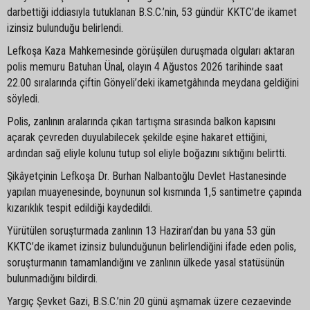
darbettiği iddiasıyla tutuklanan B.S.C.’nin, 53 gündür KKTC’de ikamet
izinsiz bulunduğu belirlendi.
Lefkoşa Kaza Mahkemesinde görüşülen duruşmada olguları aktaran
polis memuru Batuhan Ünal, olayın 4 Ağustos 2026 tarihinde saat
22.00 sıralarında çiftin Gönyeli’deki ikametgâhında meydana geldiğini
söyledi.
Polis, zanlının aralarında çıkan tartışma sırasında balkon kapısını
açarak çevreden duyulabilecek şekilde eşine hakaret ettiğini,
ardından sağ eliyle kolunu tutup sol eliyle boğazını sıktığını belirtti.
Şikâyetçinin Lefkoşa Dr. Burhan Nalbantoğlu Devlet Hastanesinde
yapılan muayenesinde, boynunun sol kısmında 1,5 santimetre çapında
kızarıklık tespit edildiği kaydedildi.
Yürütülen soruşturmada zanlının 13 Haziran’dan bu yana 53 gün
KKTC’de ikamet izinsiz bulunduğunun belirlendiğini ifade eden polis,
soruşturmanın tamamlandığını ve zanlının ülkede yasal statüsünün
bulunmadığını bildirdi.
Yargıç Şevket Gazi, B.S.C.’nin 20 günü aşmamak üzere cezaevinde