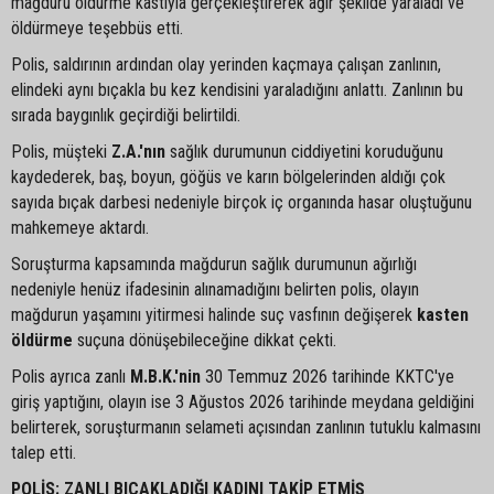
mağduru öldürme kastıyla gerçekleştirerek ağır şekilde yaraladı ve
öldürmeye teşebbüs etti.
Polis, saldırının ardından olay yerinden kaçmaya çalışan zanlının,
elindeki aynı bıçakla bu kez kendisini yaraladığını anlattı. Zanlının bu
sırada baygınlık geçirdiği belirtildi.
Polis, müşteki
Z.A.'nın
sağlık durumunun ciddiyetini koruduğunu
kaydederek, baş, boyun, göğüs ve karın bölgelerinden aldığı çok
sayıda bıçak darbesi nedeniyle birçok iç organında hasar oluştuğunu
mahkemeye aktardı.
Soruşturma kapsamında mağdurun sağlık durumunun ağırlığı
nedeniyle henüz ifadesinin alınamadığını belirten polis, olayın
mağdurun yaşamını yitirmesi halinde suç vasfının değişerek
kasten
öldürme
suçuna dönüşebileceğine dikkat çekti.
Polis ayrıca zanlı
M.B.K.'nin
30 Temmuz 2026 tarihinde KKTC'ye
giriş yaptığını, olayın ise 3 Ağustos 2026 tarihinde meydana geldiğini
belirterek, soruşturmanın selameti açısından zanlının tutuklu kalmasını
talep etti.
POLİS: ZANLI BIÇAKLADIĞI KADINI TAKİP ETMİŞ