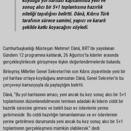
koyduğu yol haritası kapsamında yeni ve
sonuç alıcı bir 5+1 toplantısına hazırlık
niteliği taşıdığını belirtti. Dânâ, Kıbrıs Türk
tarafının sürece samimi, yapıcı ve kararlı
şekilde katkı koyacağını söyledi.
Cumhurbaşkanlığı Müsteşarı Mehmet Dânâ, BRT’de yayınlanan
Gündem 12 programına katılarak, 26 Ağustos’ta liderler arasında
gerçekleştirilecek görüşmeye ilişkin değerlendirmelerde bulundu.
Birleşmiş Milletler Genel Sekreteri’nin son Kıbrıs ziyaretinde yeni bir
yol haritası ortaya koyduğunu anımsatan Dânâ, Genel Sekreter’in bu
çerçeveyi kamuoyuyla da paylaştığını belirtti.
Dânâ, “Bu yol haritasının amacı, yeni ancak bu kez sonuç alıcı bir 5+1
toplantısının düzenlenebilmesini teminen adadaki iki liderin ciddi bir
hazırlık sürecine girmesi ve belirli bazı ev ödevlerini yerine
getirmesidir. Bu ciddi hazırlığın tamamlanması ve ev ödevlerinin
yerine getirilmesi durumunda yeni ancak bu kez sonuç alıcı bir 5+1
toplantısının gerçekleşmesi mümkün olabilecek.” dedi.