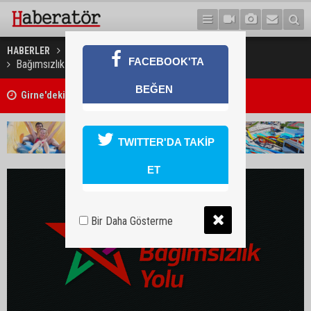
HABERLER
GÜNDEM
FACEBOOK'TA
Bağımsızlık Yolu Afrika Gazetesine destek belirtti
BEĞEN
Girne'deki cinayet zanlısı polis tarafından yakalandı
TWITTER'DA TAKİP
ET
Bir Daha Gösterme