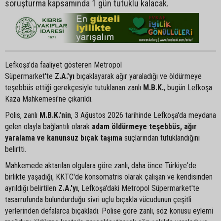
soruşturma kapsamında 1 gün tutuklu kalacak.
Lefkoşa'da faaliyet gösteren Metropol
Süpermarket'te
Z.A.'yı
bıçaklayarak ağır yaraladığı ve öldürmeye
teşebbüs ettiği gerekçesiyle tutuklanan zanlı
M.B.K.
, bugün Lefkoşa
Kaza Mahkemesi'ne çıkarıldı.
Polis, zanlı
M.B.K.'nin
, 3 Ağustos 2026 tarihinde Lefkoşa'da meydana
gelen olayla bağlantılı olarak
adam öldürmeye teşebbüs, ağır
yaralama ve kanunsuz bıçak taşıma
suçlarından tutuklandığını
belirtti.
Mahkemede aktarılan olgulara göre zanlı, daha önce Türkiye'de
birlikte yaşadığı, KKTC'de konsomatris olarak çalışan ve kendisinden
ayrıldığı belirtilen
Z.A.'yı
, Lefkoşa'daki Metropol Süpermarket'te
tasarrufunda bulundurduğu sivri uçlu bıçakla vücudunun çeşitli
yerlerinden defalarca bıçakladı. Polise göre zanlı, söz konusu eylemi