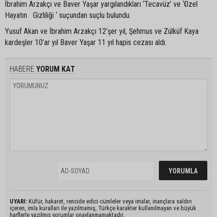
İbrahim Arzakçı ve Baver Yaşar yargılandıkları ‘Tecavüz’ ve ‘Özel
Hayatın Gizliliği ‘ suçundan suçlu bulundu.
Yusuf Akan ve İbrahim Arzakçı 12’şer yıl, Şehmus ve Zülküf Kaya
kardeşler 10’ar yıl Baver Yaşar 11 yıl hapis cezası aldı.
HABERE
YORUM KAT
UYARI:
Küfür, hakaret, rencide edici cümleler veya imalar, inançlara saldırı
içeren, imla kuralları ile yazılmamış, Türkçe karakter kullanılmayan ve büyük
harflerle yazılmış yorumlar onaylanmamaktadır.