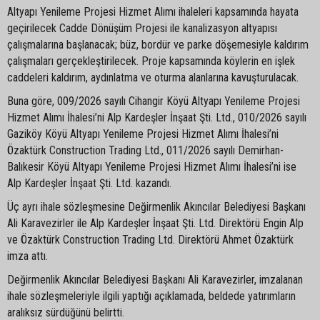
Altyapı Yenileme Projesi Hizmet Alımı ihaleleri kapsamında hayata
geçirilecek Cadde Dönüşüm Projesi ile kanalizasyon altyapısı
çalışmalarına başlanacak; büz, bordür ve parke döşemesiyle kaldırım
çalışmaları gerçekleştirilecek. Proje kapsamında köylerin en işlek
caddeleri kaldırım, aydınlatma ve oturma alanlarına kavuşturulacak.
Buna göre, 009/2026 sayılı Cihangir Köyü Altyapı Yenileme Projesi
Hizmet Alımı İhalesi’ni Alp Kardeşler İnşaat Şti. Ltd., 010/2026 sayılı
Gaziköy Köyü Altyapı Yenileme Projesi Hizmet Alımı İhalesi’ni
Özaktürk Construction Trading Ltd., 011/2026 sayılı Demirhan-
Balıkesir Köyü Altyapı Yenileme Projesi Hizmet Alımı İhalesi’ni ise
Alp Kardeşler İnşaat Şti. Ltd. kazandı.
Üç ayrı ihale sözleşmesine Değirmenlik Akıncılar Belediyesi Başkanı
Ali Karavezirler ile Alp Kardeşler İnşaat Şti. Ltd. Direktörü Engin Alp
ve Özaktürk Construction Trading Ltd. Direktörü Ahmet Özaktürk
imza attı.
Değirmenlik Akıncılar Belediyesi Başkanı Ali Karavezirler, imzalanan
ihale sözleşmeleriyle ilgili yaptığı açıklamada, beldede yatırımların
aralıksız sürdüğünü belirtti.