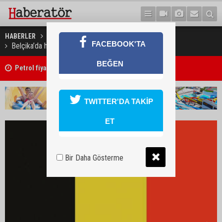
HABERLER
DÜNYA
FACEBOOK'TA
Belçika’da helal kesim yasağına Yahudilerden itiraz
BEĞEN
ı
Petrol fiyatları yüseldi
TWITTER'DA TAKİP
ET
Bir Daha Gösterme