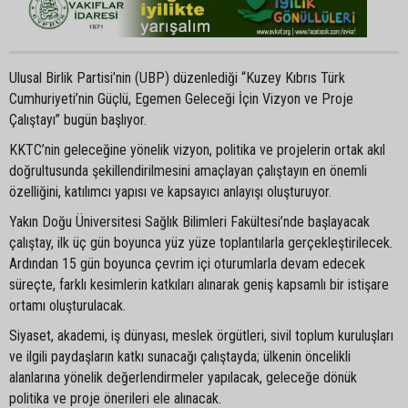
Ulusal Birlik Partisi’nin (UBP) düzenlediği “Kuzey Kıbrıs Türk
Cumhuriyeti’nin Güçlü, Egemen Geleceği İçin Vizyon ve Proje
Çalıştayı” bugün başlıyor.
KKTC’nin geleceğine yönelik vizyon, politika ve projelerin ortak akıl
doğrultusunda şekillendirilmesini amaçlayan çalıştayın en önemli
özelliğini, katılımcı yapısı ve kapsayıcı anlayışı oluşturuyor.
Yakın Doğu Üniversitesi Sağlık Bilimleri Fakültesi’nde başlayacak
çalıştay, ilk üç gün boyunca yüz yüze toplantılarla gerçekleştirilecek.
Ardından 15 gün boyunca çevrim içi oturumlarla devam edecek
süreçte, farklı kesimlerin katkıları alınarak geniş kapsamlı bir istişare
ortamı oluşturulacak.
Siyaset, akademi, iş dünyası, meslek örgütleri, sivil toplum kuruluşları
ve ilgili paydaşların katkı sunacağı çalıştayda; ülkenin öncelikli
alanlarına yönelik değerlendirmeler yapılacak, geleceğe dönük
politika ve proje önerileri ele alınacak.