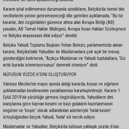
Kararın iptal edilmemesi durumunda azınlıkların, Belçika’da temel dini
vecibelerini yerine getiremeyeceği dile getirilen açıklamada, “Bu tür
kararlar, dini özgürlükleri güvence altına alan Avrupa Birliği (AB)
yasaları, AB Temel Haklar Bildirgesi, Avrupa İnsan Hakları Sözleşmesi
ve Belçika anayasasını ihlal ediyor” denildi.
Belçika Yahudi Toplumu Başkanı Yohan Benizri, parlamentoda alınan
kararın, Belçika’daki Yahudiler ile Müslümanlara çok açık bir mesaj
gönderdiğini belirterek, “Açıkça Müslüman ve Yahudi topluluklara, ‘Siz
artık burada istenmiyorsunuz’ denmek isteniyor” dedi.
NÜFUSUN YÜZDE 6’SINI OLUŞTURUYOR
Valonya Meclisi’nin mayıs ayında aldığı kararda, koyun ve sığırların
şoklanmadan kesilmesinin yasaklanması kararlaştırılmıştı. Kararın 1
Eylül 2019’da yürürlüğe girmesi öngörülüyordu. Yahudilerin dini
inançlarına göre hayvan kesimi ve bazı gıdaların hazırlanmasını
öngören ve ‘koşer’ olarak adlandırılan adetleriyle ‘helal kesim’
örtüştüğünden birçok Yahudi, ‘helal’ eti tercih ediyor.
Müslümanlar ve Yahudiler, Belçika’da nüfusun yaklaşık yüzde 6’sını