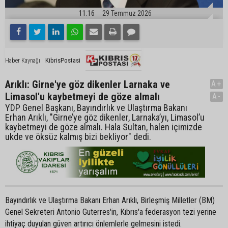
11:16
29 Temmuz 2026
KibrisPostasi
Haber Kaynağı
Arıklı: Girne'ye göz dikenler Larnaka ve
A+
Limasol'u kaybetmeyi de göze almalı
A-
YDP Genel Başkanı, Bayındırlık ve Ulaştırma Bakanı
Erhan Arıklı, "Girne’ye göz dikenler, Larnaka’yı, Limasol’u
kaybetmeyi de göze almalı. Hala Sultan, halen içimizde
ukde ve öksüz kalmış bizi bekliyor" dedi.
Bayındırlık ve Ulaştırma Bakanı Erhan Arıklı, Birleşmiş Milletler (BM)
Genel Sekreteri Antonio Guterres'in, Kıbrıs'a federasyon tezi yerine
ihtiyaç duyulan güven artırıcı önlemlerle gelmesini istedi.