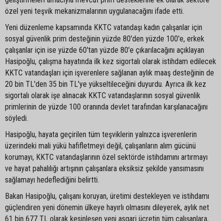
özel yeni teşvik mekanizmalarının uygulanacağını ifade etti.
Yeni düzenleme kapsamında KKTC vatandaşı kadın çalışanlar için
sosyal güvenlik prim desteğinin yüzde 80'den yüzde 100'e, erkek
çalışanlar için ise yüzde 60'tan yüzde 80'e çıkarılacağını açıklayan
Hasipoğlu, çalışma hayatında ilk kez sigortalı olarak istihdam edilecek
KKTC vatandaşları için işverenlere sağlanan aylık maaş desteğinin de
20 bin TL'den 35 bin TL'ye yükseltileceğini duyurdu. Ayrıca ilk kez
sigortalı olarak işe alınacak KKTC vatandaşlarının sosyal güvenlik
primlerinin de yüzde 100 oranında devlet tarafından karşılanacağını
söyledi.
Hasipoğlu, hayata geçirilen tüm teşviklerin yalnızca işverenlerin
üzerindeki mali yükü hafifletmeyi değil, çalışanların alım gücünü
korumayı, KKTC vatandaşlarının özel sektörde istihdamını artırmayı
ve hayat pahalılığı artışının çalışanlara eksiksiz şekilde yansımasını
sağlamayı hedeflediğini belirtti.
Bakan Hasipoğlu, çalışanı koruyan, üretimi destekleyen ve istihdamı
güçlendiren yeni dönemin ülkeye hayırlı olmasını dileyerek, aylık net
61 bin 677 TL olarak kesinleşen yeni asgari ücretin tüm çalışanlara,