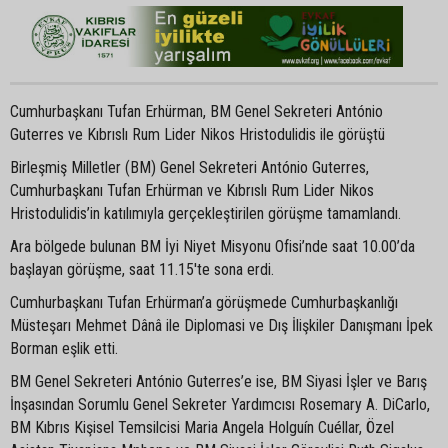
Cumhurbaşkanı Tufan Erhürman, BM Genel Sekreteri António
Guterres ve Kıbrıslı Rum Lider Nikos Hristodulidis ile görüştü
Birleşmiş Milletler (BM) Genel Sekreteri António Guterres,
Cumhurbaşkanı Tufan Erhürman ve Kıbrıslı Rum Lider Nikos
Hristodulidis’in katılımıyla gerçekleştirilen görüşme tamamlandı.
Ara bölgede bulunan BM İyi Niyet Misyonu Ofisi’nde saat 10.00’da
başlayan görüşme, saat 11.15'te sona erdi.
Cumhurbaşkanı Tufan Erhürman’a görüşmede Cumhurbaşkanlığı
Müsteşarı Mehmet Dânâ ile Diplomasi ve Dış İlişkiler Danışmanı İpek
Borman eşlik etti.
BM Genel Sekreteri António Guterres’e ise, BM Siyasi İşler ve Barış
İnşasından Sorumlu Genel Sekreter Yardımcısı Rosemary A. DiCarlo,
BM Kıbrıs Kişisel Temsilcisi Maria Angela Holguín Cuéllar, Özel