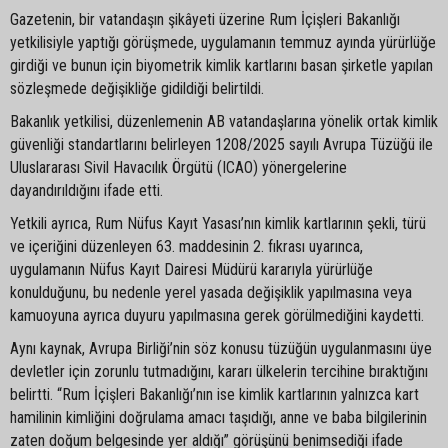
Gazetenin, bir vatandaşın şikâyeti üzerine Rum İçişleri Bakanlığı
yetkilisiyle yaptığı görüşmede, uygulamanın temmuz ayında yürürlüğe
girdiği ve bunun için biyometrik kimlik kartlarını basan şirketle yapılan
sözleşmede değişikliğe gidildiği belirtildi.
Bakanlık yetkilisi, düzenlemenin AB vatandaşlarına yönelik ortak kimlik
güvenliği standartlarını belirleyen 1208/2025 sayılı Avrupa Tüzüğü ile
Uluslararası Sivil Havacılık Örgütü (ICAO) yönergelerine
dayandırıldığını ifade etti.
Yetkili ayrıca, Rum Nüfus Kayıt Yasası’nın kimlik kartlarının şekli, türü
ve içeriğini düzenleyen 63. maddesinin 2. fıkrası uyarınca,
uygulamanın Nüfus Kayıt Dairesi Müdürü kararıyla yürürlüğe
konulduğunu, bu nedenle yerel yasada değişiklik yapılmasına veya
kamuoyuna ayrıca duyuru yapılmasına gerek görülmediğini kaydetti.
Aynı kaynak, Avrupa Birliği’nin söz konusu tüzüğün uygulanmasını üye
devletler için zorunlu tutmadığını, kararı ülkelerin tercihine bıraktığını
belirtti. “Rum İçişleri Bakanlığı’nın ise kimlik kartlarının yalnızca kart
hamilinin kimliğini doğrulama amacı taşıdığı, anne ve baba bilgilerinin
zaten doğum belgesinde yer aldığı” görüşünü benimsediği ifade