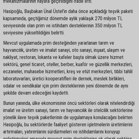
mekanizmalarının hayata geçirildiğini ifade etti.
Hasipoğlu, Başbakan Ünal Üstel'in daha önce açıkladığı teşvik paketi
kapsamında, geçtiğimiz dönemde aylık yaklaşık 270 milyon TL
seviyesinde olan prim ve istihdam desteklerinin 350 milyon TL
seviyesine yükseltildiğini belirtti.
Mevcut uygulamada prim desteğinden yararlanan tarım ve
hayvancılık, üretim ve imalat sanayi, oto sanayi, inşaat, ulaşım ve
nakliyat, restoran, lokanta ve kafeler başta olmak üzere hizmet
sektörü, genel ticaret, oteller, berber, kuaför ve güzellik merkezleri,
eczaneler, muhasebe hizmetleri, kreş ve etüt merkezleri, tıbbi tahlil
laboratuvarları, üretici kooperatifleri ile dernek, meslek birlikleri,
odalar ve sendikalar için prim desteklerinin yeni dönemde de aynı
şekilde devam edeceğini kaydetti.
Bunun yanında, ülke ekonomisinin öncü sektörleri olarak nitelendirdiği
imalat ve üretim sanayi, tarım ve hayvancılık ile otelcilik sektörlerine
yönelik ilave teşvik paketlerinin de uygulamaya konulacağını belirten
Hasipoğlu, bu sektörlerde faaliyet gösteren işletmelerin üretimlerini
artırmaları, yatırımlarını sürdürmeleri ve istihdamlarını koruyup
geliştirmeleri amacıyla mevcut prim desteklerine ek olarak sektöre