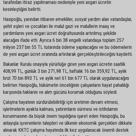
tarafından itiraz yapılmaması nedeniyle yeni asgari ücretin
kesinleştiğini belirtti.
Hasipoğlu, yarından itibaren emekliler, sosyal yardım alan vatandaşlar,
şehit eşleri ve çocukları ile malul gazi ve malullerin maaş ve
yardımlarını yeni asgari ücret doğrultusunda artırılmış şekilde
alacağını ifade etti. Ayrıca 6 bin 38 engelli vatandaşa toplam 257
milyon 237 bin 55 TL tutarında ödeme yapılacağını ve bu ödemelerin
de yeni asgari ücret oranında artırılarak gerçekleştirileceğini kaydetti.
Bakanlar Kurulu onayıyla yürürlüğe giren yeni asgari ücretin saatlik
408,99 TL, günlük 3 bin 271,98 TL, haftalık 16 bin 359,92 TL, aylık
brüt 70 bin 893 TL ve aylık net 61 bin 677 TL olarak uygulanacağını
belirten Hasipoğlu, hükümetin önceliğinin çalışanların hayat pahalılığı
karşısında haklarını ve alım gücünü korumak olduğunu söyledi.
Çalışma hayatının sürdürülebilirliği için üretimin devam etmesi,
işletmelerin ayakta kalması, yatırımların sürmesi ve istihdamın
korunmasının da büyük önem taşıdığına işaret eden Hasipoğlu, bu
anlayışla işverenlerin talepleri ve ülkenin ekonomik gerçekleri dikkate
alınarak KKTC çalışma hayatında ilk kez uygulanacak önemli destek