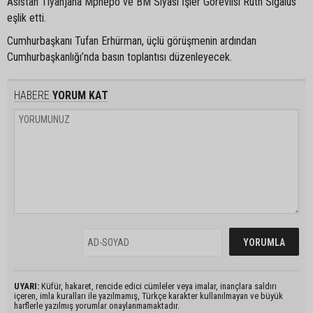
Asistan Tiyanjana Mphepo ve BM Siyasi İşler Görevlisi Ruth Sigalus
eşlik etti.
Cumhurbaşkanı Tufan Erhürman, üçlü görüşmenin ardından
Cumhurbaşkanlığı’nda basın toplantısı düzenleyecek.
HABERE
YORUM KAT
UYARI:
Küfür, hakaret, rencide edici cümleler veya imalar, inançlara saldırı
içeren, imla kuralları ile yazılmamış, Türkçe karakter kullanılmayan ve büyük
harflerle yazılmış yorumlar onaylanmamaktadır.