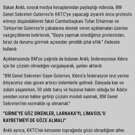
Bakan Arıklı, sosyal medya hesaplarından paylaştığı videoda, BM
Genel Sekreteri Guterres'in KKTC'ye yapacağı ziyareti önce protesto
etmeyi düşündüklerini fakat Cumhurbaşkanı Tufan Erhürman ve
Türkiye'nin Guterres'in çabalarına destek veren açıklamaları üzerine
vazgeçtiklerini belirterek, "Başta yapmak istediğimiz protestoları,
biraz da durumu görmek açısından şimdilik iptal ettik." ifadesini
kullandı.
Açıklamasında BM'ye çağrıda da bulunan Arıklı, federasyonun Kıbrıs
için bir çözüm olmadığını vurgulayarak, şunları aktardı:
"BM Genel Sekreteri Sayın Guterres, Kıbrıs'a federasyon tezi yerine
ihtiyacımız olan güven artırıcı önlemlerle gelmeli. Dünyada kan ve
zulüm yaşanırken, 50 yıldır barış ve huzurun hakim olduğu bir Ada'yı
yeniden sorun haline getirip çözüm modeli sunmak, BM Genel
Sekreteri'nin normalde işi olmamalı."
"GİRNE'YE GÖZ DİKENLER, LARNAKA'YI, LİMASOL'U
KAYBETMEYİ DE GÖZE ALMALI"
Arıklı ayrıca, KKTC'nin kimsenin toprağında gözü olmadığının altını