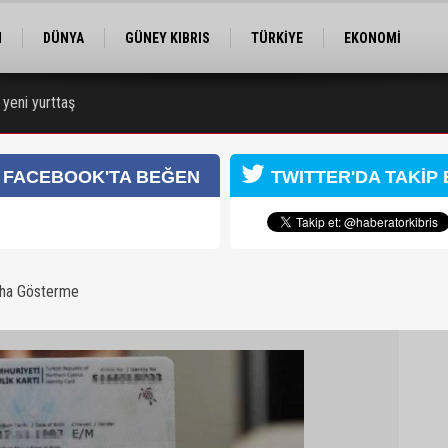
M
DÜNYA
GÜNEY KIBRIS
TÜRKİYE
EKONOMİ
ELER
RÖPORTAJ
EĞİTİM
SPOR
 yeni yurttaş
ı
FACEBOOK'TA BEĞEN
TWITTER'DA TAKİP 
aha Gösterme