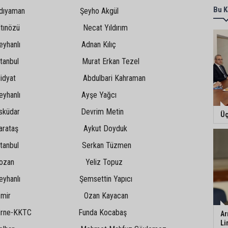
Bu K
yaman Şeyho Akgül
nözü Necat Yıldırım
anlı Adnan Kılıç
bul Murat Erkan Tezel
at Abdulbari Kahraman
hanlı Ayşe Yağcı
üdar Devrim Metin
Üç
ataş Aykut Doyduk
nbul Serkan Tüzmen
zan Yeliz Topuz
nlı Şemsettin Yapıcı
mir Ozan Kayacan
e-KKTC Funda Kocabaş
Ar
Li