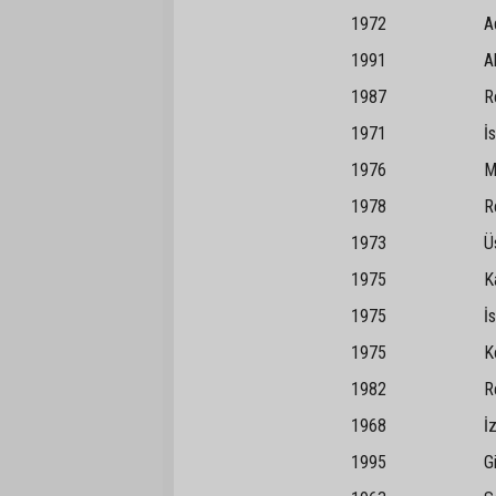
1972 Adı
1991 Altı
1987 Reyh
1971 İstan
1976 Midy
1978 Rey
1973 Üsk
1975 Kar
1975 İsta
1975 Ko
1982 Reyha
1968 İz
1995 Girn