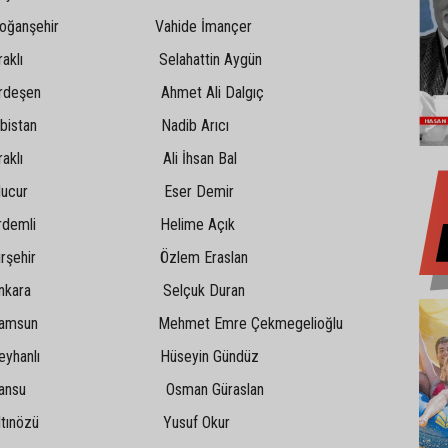
şehir Vahide İmançer
lı Selahattin Aygün
şen Ahmet Ali Dalgıç
stan Nadib Arıcı
klı Ali İhsan Bal
cur Eser Demir
emli Helime Açık
ehir Özlem Eraslan
ara Selçuk Duran
n Mehmet Emre Çekmegelioğlu
anlı Hüseyin Gündüz
su Osman Güraslan
ınözü Yusuf Okur