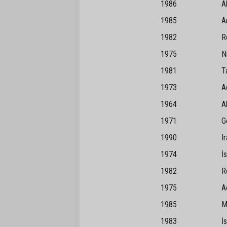
1986 Akdağm
1985 Argu
1982 Reyh
1975 Ni
1981 Tah
1973 Ada
1964 Ak
1971 Gök
1990 Irak Mu
1974 İst
1982 Reyh
1975 Ada
1985 Mer
1983 İsken