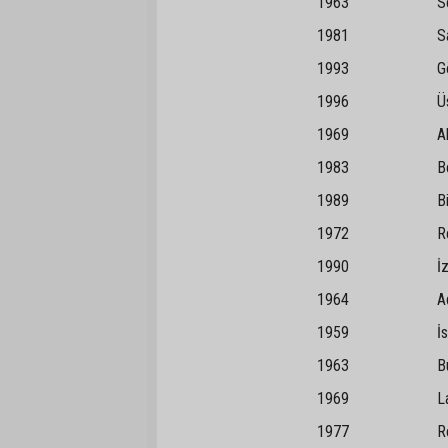
1963 Solh
1981 Samand
1993 Gök
1996 Üskü
1969 Akdağ
1983 Bela
1989 Birla
1972 Reyh
1990 İz
1964 Ada
1959 İstan
1963 Bur
1969 Lata
1977 Rey