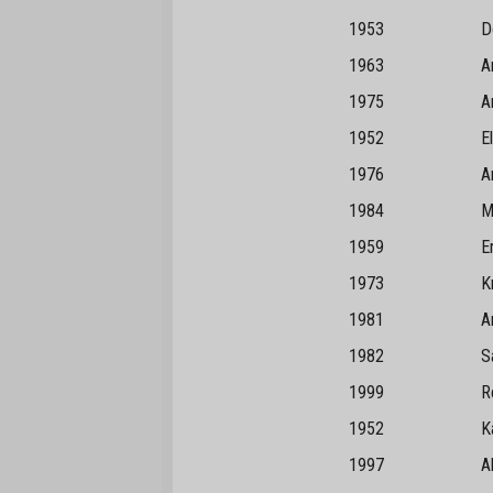
1953 Doğan
1963 Arak
1975 Arde
1952 Elbi
1976 Ara
1984 Mu
1959 Erd
1973 Kırş
1981 Ank
1982 Samsu
1999 Reyh
1952 Kan
1997 Alt