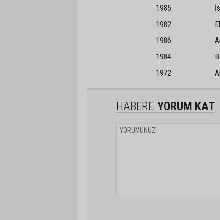
1985 İstan
1982 Ela
1986 Ardino B
1984 Beyşeh
1972 Araklı
HABERE
YORUM KAT