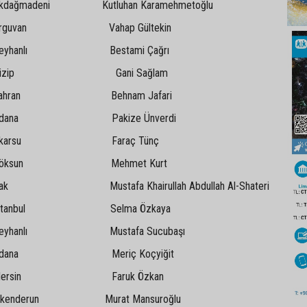
adeni Kutluhan Karamehmetoğlu
van Vahap Gültekin
anlı Bestami Çağrı
zip Gani Sağlam
ran Behnam Jafari
na Pakize Ünverdi
arsu Faraç Tünç
sun Mehmet Kurt
stafa Khairullah Abdullah Al-Shateri
anbul Selma Özkaya
anlı Mustafa Sucubaşı
na Meriç Koçyiğit
sin Faruk Özkan
derun Murat Mansuroğlu