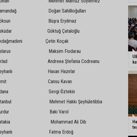
an Mehmet Mahfuz Söylemez
ağ Doğan Sahillioğulları
sun Büşra Eryılmaz
dar Göktuğ Çataloğlu
madeni Çetin Koçak
rus Maksim Fiodarau
UB
d Andreea Ştefania Codreanu
ka
anlı Hasan Hazırlar
mit Cansu Kavan
na Sevgi Öztekin
bul Mehmet Hakkı Şeyhületibba
dur Baki Varol
kia Mohammad Ali Dib
Ha
te
hanlı Fatma Erdoğ