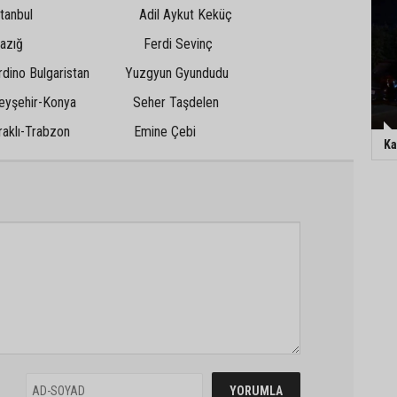
bul Adil Aykut Keküç
zığ Ferdi Sevinç
ulgaristan Yuzgyun Gyundudu
ir-Konya Seher Taşdelen
-Trabzon Emine Çebi
Ka