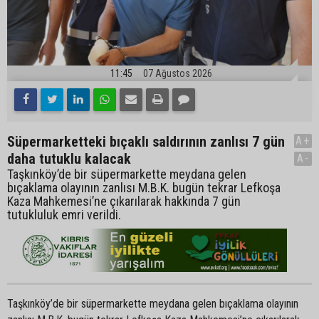
11:45
07 Ağustos 2026
Süpermarketteki bıçaklı saldırının zanlısı 7 gün
A+
daha tutuklu kalacak
A-
Taşkınköy’de bir süpermarkette meydana gelen
bıçaklama olayının zanlısı M.B.K. bugün tekrar Lefkoşa
Kaza Mahkemesi’ne çıkarılarak hakkında 7 gün
tutukluluk emri verildi.
Taşkınköy’de bir süpermarkette meydana gelen bıçaklama olayının