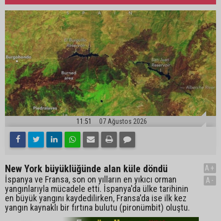
11:51
07 Ağustos 2026
New York büyüklüğünde alan küle döndü
A+
İspanya ve Fransa, son on yılların en yıkıcı orman
A-
yangınlarıyla mücadele etti. İspanya'da ülke tarihinin
en büyük yangını kaydedilirken, Fransa'da ise ilk kez
yangın kaynaklı bir fırtına bulutu (pironümbit) oluştu.