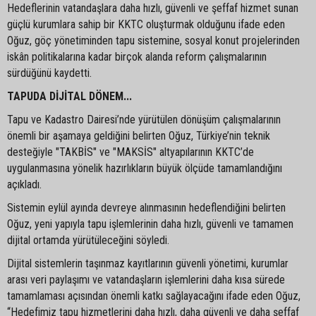
Hedeflerinin vatandaşlara daha hızlı, güvenli ve şeffaf hizmet sunan
güçlü kurumlara sahip bir KKTC oluşturmak olduğunu ifade eden
Oğuz, göç yönetiminden tapu sistemine, sosyal konut projelerinden
iskân politikalarına kadar birçok alanda reform çalışmalarının
sürdüğünü kaydetti.
TAPUDA DİJİTAL DÖNEM...
Tapu ve Kadastro Dairesi’nde yürütülen dönüşüm çalışmalarının
önemli bir aşamaya geldiğini belirten Oğuz, Türkiye’nin teknik
desteğiyle "TAKBİS" ve "MAKSİS" altyapılarının KKTC’de
uygulanmasına yönelik hazırlıkların büyük ölçüde tamamlandığını
açıkladı.
Sistemin eylül ayında devreye alınmasının hedeflendiğini belirten
Oğuz, yeni yapıyla tapu işlemlerinin daha hızlı, güvenli ve tamamen
dijital ortamda yürütüleceğini söyledi.
Dijital sistemlerin taşınmaz kayıtlarının güvenli yönetimi, kurumlar
arası veri paylaşımı ve vatandaşların işlemlerini daha kısa sürede
tamamlaması açısından önemli katkı sağlayacağını ifade eden Oğuz,
“Hedefimiz tapu hizmetlerini daha hızlı, daha güvenli ve daha şeffaf