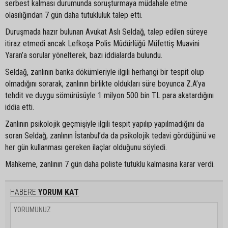
serbest kalması durumunda soruşturmaya müdahale etme
olasılığından 7 gün daha tutukluluk talep etti.
Duruşmada hazır bulunan Avukat Aslı Seldağ, talep edilen süreye
itiraz etmedi ancak Lefkoşa Polis Müdürlüğü Müfettiş Muavini
Yaran’a sorular yönelterek, bazı iddialarda bulundu.
Seldağ, zanlının banka dökümleriyle ilgili herhangi bir tespit olup
olmadığını sorarak, zanlının birlikte oldukları süre boyunca Z.A’ya
tehdit ve duygu sömürüsüyle 1 milyon 500 bin TL para akatardığını
iddia etti.
Zanlının psikolojik geçmişiyle ilgili tespit yapılıp yapılmadığını da
soran Seldağ, zanlının İstanbul’da da psikolojik tedavi gördüğünü ve
her gün kullanması gereken ilaçlar olduğunu söyledi.
Mahkeme, zanlının 7 gün daha poliste tutuklu kalmasına karar verdi.
HABERE
YORUM KAT