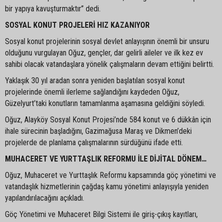
bir yapıya kavuşturmaktır” dedi.
SOSYAL KONUT PROJELERİ HIZ KAZANIYOR
Sosyal konut projelerinin sosyal devlet anlayışının önemli bir unsuru
olduğunu vurgulayan Oğuz, gençler, dar gelirli aileler ve ilk kez ev
sahibi olacak vatandaşlara yönelik çalışmaların devam ettiğini belirtti.
Yaklaşık 30 yıl aradan sonra yeniden başlatılan sosyal konut
projelerinde önemli ilerleme sağlandığını kaydeden Oğuz,
Güzelyurt’taki konutların tamamlanma aşamasına geldiğini söyledi.
Oğuz, Alayköy Sosyal Konut Projesi’nde 584 konut ve 6 dükkân için
ihale sürecinin başladığını, Gazimağusa Maraş ve Dikmen’deki
projelerde de planlama çalışmalarının sürdüğünü ifade etti.
MUHACERET VE YURTTAŞLIK REFORMU İLE DİJİTAL DÖNEM…
Oğuz, Muhaceret ve Yurttaşlık Reformu kapsamında göç yönetimi ve
vatandaşlık hizmetlerinin çağdaş kamu yönetimi anlayışıyla yeniden
yapılandırılacağını açıkladı.
Göç Yönetimi ve Muhaceret Bilgi Sistemi ile giriş-çıkış kayıtları,