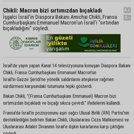
Chikli: Macron bizi sırtımızdan bıçakladı
A+
İşgalci İsrail'in Diaspora Bakanı Amichai Chikli, Fransa
A-
Cumhurbaşkanı Emmanuel Macron'un İsrail'i "sırtından
bıçakladığını" söyledi.
İsrail'de yayın yapan Kanal 14 televizyonuna konuşan Diaspora Bakanı
Chikli, Fransa Cumhurbaşkanı Emmanuel Macron'un
İsrail'in Gazze Şeridi'ne yönelik saldırılarını ateşkese rağmen
sürdürmesi karşısındaki tutumuna tepki gösterdi.
Bakan Chikli, "(Fransa Cumhurbaşkanı Emmanuel) Macron bizi
sırtımızdan bıçakladı ve bıçağı sıkıca çevirdi." ifadelerini kullandı.
Fransa'da İsrail'in pozisyonunu aşırı sağcı Ulusal Birlik (RN) Partisi'nin
desteklediğini belirten Bakan Chikli, Uluslararası Ceza Mahkemesi ve
Uluslararası Adalet Divanının İsrail'e ilişkin kararlarına karşı çıktığını
söyledi.