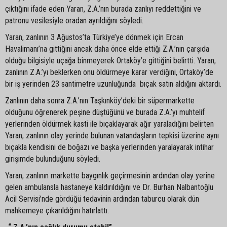
çıktığını ifade eden Yaran, Z.A.’nın burada zanlıyı reddettiğini ve
patronu vesilesiyle oradan ayrıldığını söyledi.
Yaran, zanlının 3 Ağustos’ta Türkiye’ye dönmek için Ercan
Havalimanı’na gittiğini ancak daha önce elde ettiği Z.A.’nın çarşıda
olduğu bilgisiyle uçağa binmeyerek Ortaköy’e gittiğini belirtti. Yaran,
zanlının Z.A.’yı beklerken onu öldürmeye karar verdiğini, Ortaköy’de
bir iş yerinden 23 santimetre uzunluğunda bıçak satın aldığını aktardı.
Zanlının daha sonra Z.A.’nın Taşkınköy’deki bir süpermarkette
olduğunu öğrenerek peşine düştüğünü ve burada Z.A.’yı muhtelif
yerlerinden öldürmek kasti ile bıçaklayarak ağır yaraladığını belirten
Yaran, zanlının olay yerinde bulunan vatandaşların tepkisi üzerine aynı
bıçakla kendisini de boğazı ve başka yerlerinden yaralayarak intihar
girişimde bulunduğunu söyledi.
Yaran, zanlının markette baygınlık geçirmesinin ardından olay yerine
gelen ambulansla hastaneye kaldırıldığını ve Dr. Burhan Nalbantoğlu
Acil Servisi’nde gördüğü tedavinin ardından taburcu olarak dün
mahkemeye çıkarıldığını hatırlattı.