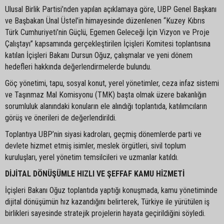
Ulusal Birlik Partisi’nden yapılan açıklamaya göre, UBP Genel Başkanı
ve Başbakan Ünal Üstel’in himayesinde düzenlenen “Kuzey Kıbrıs
Türk Cumhuriyeti’nin Güçlü, Egemen Geleceği İçin Vizyon ve Proje
Çalıştayı” kapsamında gerçekleştirilen İçişleri Komitesi toplantısına
katılan İçişleri Bakanı Dursun Oğuz, çalışmalar ve yeni dönem
hedefleri hakkında değerlendirmelerde bulundu.
Göç yönetimi, tapu, sosyal konut, yerel yönetimler, ceza infaz sistemi
ve Taşınmaz Mal Komisyonu (TMK) başta olmak üzere bakanlığın
sorumluluk alanındaki konuların ele alındığı toplantıda, katılımcıların
görüş ve önerileri de değerlendirildi.
Toplantıya UBP’nin siyasi kadroları, geçmiş dönemlerde parti ve
devlete hizmet etmiş isimler, meslek örgütleri, sivil toplum
kuruluşları, yerel yönetim temsilcileri ve uzmanlar katıldı.
DİJİTAL DÖNÜŞÜMLE HIZLI VE ŞEFFAF KAMU HİZMETİ
İçişleri Bakanı Oğuz toplantıda yaptığı konuşmada, kamu yönetiminde
dijital dönüşümün hız kazandığını belirterek, Türkiye ile yürütülen iş
birlikleri sayesinde stratejik projelerin hayata geçirildiğini söyledi.