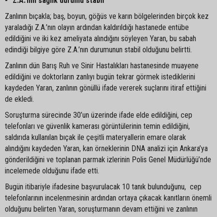
-“ Z.A.’nın sağlık durumu stabil”
Zanlının bıçakla; baş, boyun, göğüs ve karın bölgelerinden birçok kez
yaraladığı Z.A.’nın olayın ardından kaldırıldığı hastanede entübe
edildiğini ve iki kez ameliyata alındığını söyleyen Yaran, bu sabah
edindiği bilgiye göre Z.A.’nın durumunun stabil olduğunu belirtti.
Zanlının dün Barış Ruh ve Sinir Hastalıkları hastanesinde muayene
edildiğini ve doktorların zanlıyı bugün tekrar görmek istediklerini
kaydeden Yaran, zanlının gönüllü ifade vererek suçlarını itiraf ettiğini
de ekledi.
Soruşturma sürecinde 30’un üzerinde ifade elde edildiğini, cep
telefonları ve güvenlik kamerası görüntülerinin temin edildiğini,
saldırıda kullanılan bıçak ile çeşitli materyallerin emare olarak
alındığını kaydeden Yaran, kan örneklerinin DNA analizi için Ankara’ya
gönderildiğini ve toplanan parmak izlerinin Polis Genel Müdürlüğü’nde
incelemede olduğunu ifade etti.
Bugün itibariyle ifadesine başvurulacak 10 tanık bulunduğunu, cep
telefonlarının incelenmesinin ardından ortaya çıkacak kanıtların önemli
olduğunu belirten Yaran, soruşturmanın devam ettiğini ve zanlının