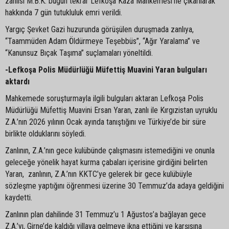
zanlısı M.B.K. bugün tekrar Lefkoşa Kaza Mahkemesi’ne çıkarılarak
hakkında 7 gün tutukluluk emri verildi.
Yargıç Şevket Gazi huzurunda görüşülen duruşmada zanlıya,
“Taammüden Adam Öldürmeye Teşebbüs”, “Ağır Yaralama” ve
“Kanunsuz Bıçak Taşıma” suçlamaları yöneltildi.
-Lefkoşa Polis Müdürlüğü Müfettiş Muavini Yaran bulguları
aktardı
Mahkemede soruşturmayla ilgili bulguları aktaran Lefkoşa Polis
Müdürlüğü Müfettiş Muavini Ersan Yaran, zanlı ile Kırgızistan uyruklu
Z.A.’nın 2026 yılının Ocak ayında tanıştığını ve Türkiye’de bir süre
birlikte olduklarını söyledi.
Zanlının, Z.A.’nın gece kulübünde çalışmasını istemediğini ve onunla
geleceğe yönelik hayat kurma çabaları içerisine girdiğini belirten
Yaran, zanlının, Z.A.’nın KKTC’ye gelerek bir gece kulübüyle
sözleşme yaptığını öğrenmesi üzerine 30 Temmuz’da adaya geldiğini
kaydetti.
Zanlının plan dahilinde 31 Temmuz’u 1 Ağustos’a bağlayan gece
Z.A.’yı, Girne’de kaldığı villaya gelmeye ikna ettiğini ve karşısına