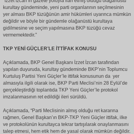
“İzzet İzcan’ın gazete yoluyla ilan etmiş olduğu olağanüstü
kurultay gündeminde, yeni parti organlarının seçilmesinin
yer alması BKP tüzüğünün amir hükümleri uyarınca mümkün
değildir ve böyle bir gündemle olağanüstü kurultaya
gidilmesine ve seçim yapılmasına BKP tüzüğü cevaz
vermemektedir.”
TKP YENİ GÜÇLER’LE İTTİFAK KONUSU
Açıklamada, BKP Genel Başkanı İzzet İzcan tarafından
yapılan duyuruda, kurultay gündeminde BKP’nin Toplumcu
Kurtuluş Partisi Yeni Güçler’le ittifak konusunun da yer
almasıyla ilgili olarak ise, BKP Parti Meclisi’nin 28 Eylül’de
gerçekleştirdiği toplantıda TKP Yeni Güçler’le protokol
imzalanmasının ret edildiği ileri sürüldü.
Açıklamada, “Parti Meclisinin almış olduğu ret kararına
rağmen, Genel Başkan’ın BKP-TKP Yeni Güçler ittifak, ilke
ve protokolünün kurultayca tekrar tartışılarak onaylanmasını
talep etmesi, hem etik hem de yasal olarak mümkün değildir.