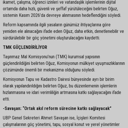
ikamet, çalışma, öğrenci izinleri ve vatandaşlık işlemlerinin dijital
ortamda daha hızlı, güvenli ve şeffaf yürütüleceğini belirten Oğuz,
sistemin Kasım 2026’da devreye alınmasının hedeflendiğini söyledi.
Reform kapsamında ilgili yasaların günümüz ihtiyaçlarına göre
yeniden ele alınacağını ifade eden Oğuz, daha etkin, denetlenebilir ve
sürdürülebilir bir göç yönetimi oluşturulacağını kaydetti.
TMK GÜÇLENDİRİLİYOR
Taşınmaz Mal Komisyonu’nun (TMK) kurumsal yapısının
güçlendirildiğini belirten Oğuz, Komisyonun mülkiyet uyuşmazlıklarının
çözümünde önemli bir mekanizma olduğunu söyledi.
Komisyonun Tapu ve Kadastro Dairesi bünyesinde ayrı bir birim
olarak yapılandırıldığını belirten Oğuz, bu düzenlemenin işlemlerin
hızlanmasına ve idari verimliliğin artmasına katkı sağlayacağını ifade
etti.
-Savaşan: “Ortak akıl reform sürecine katkı sağlayacak”
UBP Genel Sekreteri Ahmet Savaşan ise, İçişleri Komitesi
çalışmalarının göç yönetimi, tapu, sosyal konut ve yerel yönetimler