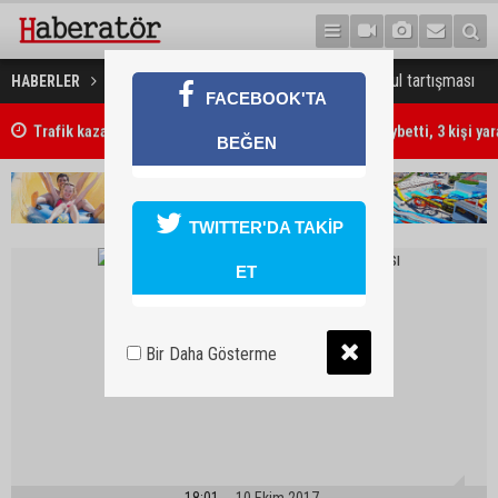
BKP’de olağanüstü Genel Kurul tartışması
HABERLER
GÜNDEM
FACEBOOK'TA
Trafik kazasında 85 yaşındaki Turan Obalı hayatını kaybetti, 3 kişi ya
BEĞEN
TWITTER'DA TAKİP
ET
Bir Daha Gösterme
18:01
10 Ekim 2017