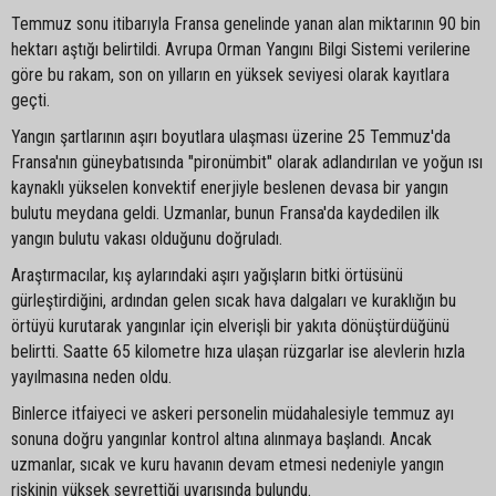
Temmuz sonu itibarıyla Fransa genelinde yanan alan miktarının 90 bin
hektarı aştığı belirtildi. Avrupa Orman Yangını Bilgi Sistemi verilerine
göre bu rakam, son on yılların en yüksek seviyesi olarak kayıtlara
geçti.
Yangın şartlarının aşırı boyutlara ulaşması üzerine 25 Temmuz'da
Fransa'nın güneybatısında "pironümbit" olarak adlandırılan ve yoğun ısı
kaynaklı yükselen konvektif enerjiyle beslenen devasa bir yangın
bulutu meydana geldi. Uzmanlar, bunun Fransa'da kaydedilen ilk
yangın bulutu vakası olduğunu doğruladı.
Araştırmacılar, kış aylarındaki aşırı yağışların bitki örtüsünü
gürleştirdiğini, ardından gelen sıcak hava dalgaları ve kuraklığın bu
örtüyü kurutarak yangınlar için elverişli bir yakıta dönüştürdüğünü
belirtti. Saatte 65 kilometre hıza ulaşan rüzgarlar ise alevlerin hızla
yayılmasına neden oldu.
Binlerce itfaiyeci ve askeri personelin müdahalesiyle temmuz ayı
sonuna doğru yangınlar kontrol altına alınmaya başlandı. Ancak
uzmanlar, sıcak ve kuru havanın devam etmesi nedeniyle yangın
riskinin yüksek seyrettiği uyarısında bulundu.