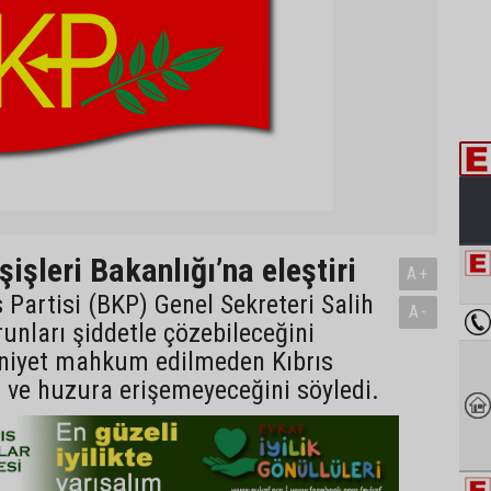
işleri Bakanlığı’na eleştiri
A+
s Partisi (BKP) Genel Sekreteri Salih
A-
unları şiddetle çözebileceğini
niyet mahkum edilmeden Kıbrıs
ş ve huzura erişemeyeceğini söyledi.