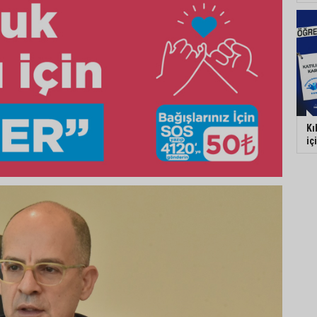
Kı
iç