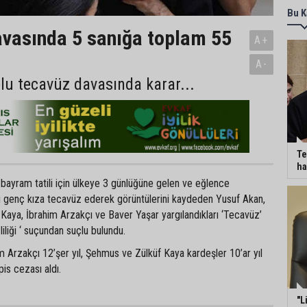
Bu K
vasında 5 sanığa toplam 55
A+
A-
plu tecavüz davasında karar...
Te
ha
 bayram tatili için ülkeye 3 günlüğüne gelen ve eğlence
rı genç kıza tecavüz ederek görüntülerini kaydeden Yusuf Akan,
Kaya, İbrahim Arzakçı ve Baver Yaşar yargılandıkları ‘Tecavüz’
iliği ‘ suçundan suçlu bulundu.
 Arzakçı 12’şer yıl, Şehmus ve Zülküf Kaya kardeşler 10’ar yıl
is cezası aldı.
"L