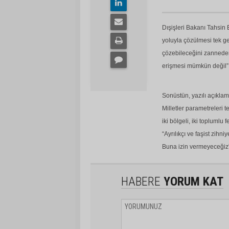
Dışişleri Bakanı Tahsin 
yoluyla çözülmesi tek ge
çözebileceğini zanneden
erişmesi mümkün değil” i
Sonüstün, yazılı açıkla
Milletler parametreleri
iki bölgeli, iki toplumlu
“Ayrılıkçı ve faşist zih
Buna izin vermeyeceğiz”
HABERE
YORUM KAT