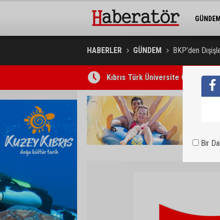
GÜNDE
BELEDİY
HABERLER
GÜNDEM
BKP’den Dışişler
Kıbrıs Türk Üniversite Öğrencileri
Bir D