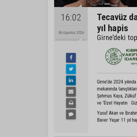
Tecavüz da
16:02
yıl hapis
06 Ağustos 2026
Girne’deki to
Girne’de 2024 yılında
mekanında tanıştıkla
Şehmus Kaya, Zülküf 
ve ‘Özel Hayatın Gizl
Yusuf Akan ve İbrahim
Baver Yaşar 11 yıl hap