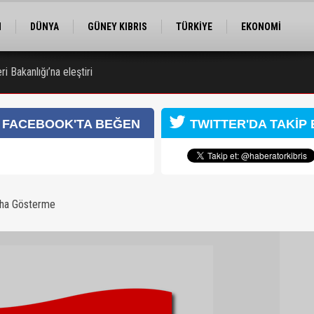
M
DÜNYA
GÜNEY KIBRIS
TÜRKİYE
EKONOMİ
ELER
RÖPORTAJ
EĞİTİM
SPOR
i Bakanlığı’na eleştiri
 Kongresi için kayıtlar sürüyor
FACEBOOK'TA BEĞEN
TWITTER'DA TAKİP 
aha Gösterme