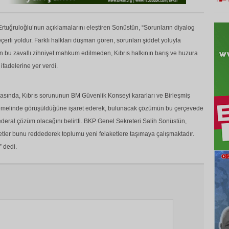
Ertuğruloğlu’nun açıklamalarını eleştiren Sonüstün, “Sorunların diyalog
çerli yoldur. Farklı halkları düşman gören, sorunları şiddet yoluyla
 bu zavallı zihniyet mahkum edilmeden, Kıbrıs halkının barış ve huzura
fadelerine yer verdi.
masında, Kıbrıs sorununun BM Güvenlik Konseyi kararları ve Birleşmiş
 temelinde görüşüldüğüne işaret ederek, bulunacak çözümün bu çerçevede
 federal çözüm olacağını belirtti. BKP Genel Sekreteri Salih Sonüstün,
niyetler bunu reddederek toplumu yeni felaketlere taşımaya çalışmaktadır.
 dedi.