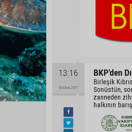
BKP’den Dış
13:16
Birleşik Kıbrı
Sonüstün, sor
05 Ekim 2017
zanneden zih
halkının barı