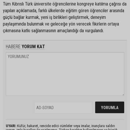
Tüm Kıbrıslı Türk üniversite öğrencilerine kongreye katılma çağrısı da
yapılan açıklamada, farklı ülkelerde eğitim gören öğrenciler arasında
güçlü bağlar kurmak, yeni iş birlikleri geliştirmek, deneyim
paylaşımında bulunmak ve geleceğe yön verecek fikirlerin ortaya
çıkmasına katkı sağlanmasının amaçlandığı da vurgulandı.
HABERE
YORUM KAT
UYARI:
Küfür, hakaret, rencide edici cümleler veya imalar, inançlara saldırı
içeren, imla kuralları ile yazılmamış, Türkçe karakter kullanılmayan ve büyük