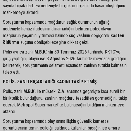
sayıda bıçak darbesi nedeniyle birçok iç organında hasar oluştuğunu
mahkemeye aktardı.
Soruşturma kapsamında mağdurun sağlık durumunun ağırlığı
nedeniyle henüz ifadesinin alınamadığını belirten polis, olayın
mağdurun yaşamını yitirmesi halinde suç vasfının değişerek
kasten
öldürme
suçuna dönüşebileceğine dikkat çekti.
Polis ayrıca zanlı
M.B.K.'nin
30 Temmuz 2026 tarihinde KKTC'ye
giriş yaptığını, olayın ise 3 Ağustos 2026 tarihinde meydana geldiğini
belirterek, soruşturmanın selameti açısından zanlının tutuklu kalmasını
talep etti.
POLİS: ZANLI BIÇAKLADIĞI KADINI TAKİP ETMİŞ
Polis, zanlı
M.B.K.
ile müşteki
Z.A.
arasında geçmişte kısa süreli bir
birliktelik bulunduğunu, zanlının mağduru tesadüfen görmediğini, takip
ederek Metropol Süpermarket'te bulunacağını bildiğini mahkemeye
aktardı.
Soruşturma kapsamında olay anına ilişkin güvenlik kamerası
görüntülerinin temin edildiği, saldırıda kullanılan bıçağın ise emare