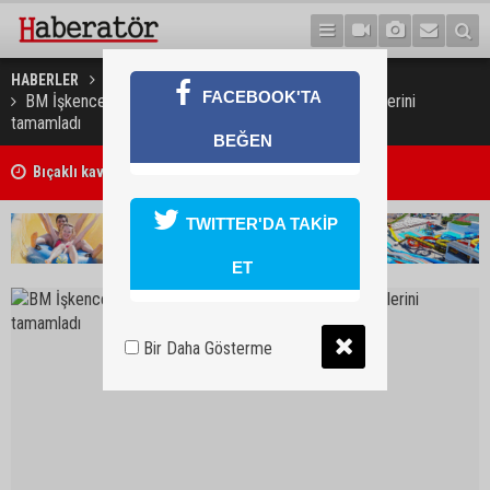
HABERLER
DÜNYA
FACEBOOK'TA
BM İşkenceyle Mücadele Komitesi Fas'taki incelemelerini
tamamladı
BEĞEN
Bıçaklı kavga ölümle sonuçlandı
TWITTER'DA TAKİP
ET
Bir Daha Gösterme