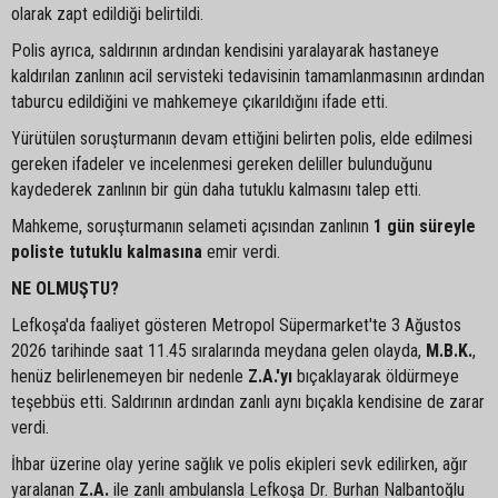
olarak zapt edildiği belirtildi.
Polis ayrıca, saldırının ardından kendisini yaralayarak hastaneye
kaldırılan zanlının acil servisteki tedavisinin tamamlanmasının ardından
taburcu edildiğini ve mahkemeye çıkarıldığını ifade etti.
Yürütülen soruşturmanın devam ettiğini belirten polis, elde edilmesi
gereken ifadeler ve incelenmesi gereken deliller bulunduğunu
kaydederek zanlının bir gün daha tutuklu kalmasını talep etti.
Mahkeme, soruşturmanın selameti açısından zanlının
1 gün süreyle
poliste tutuklu kalmasına
emir verdi.
NE OLMUŞTU?
Lefkoşa'da faaliyet gösteren Metropol Süpermarket'te 3 Ağustos
2026 tarihinde saat 11.45 sıralarında meydana gelen olayda,
M.B.K.
,
henüz belirlenemeyen bir nedenle
Z.A.'yı
bıçaklayarak öldürmeye
teşebbüs etti. Saldırının ardından zanlı aynı bıçakla kendisine de zarar
verdi.
İhbar üzerine olay yerine sağlık ve polis ekipleri sevk edilirken, ağır
yaralanan
Z.A.
ile zanlı ambulansla Lefkoşa Dr. Burhan Nalbantoğlu