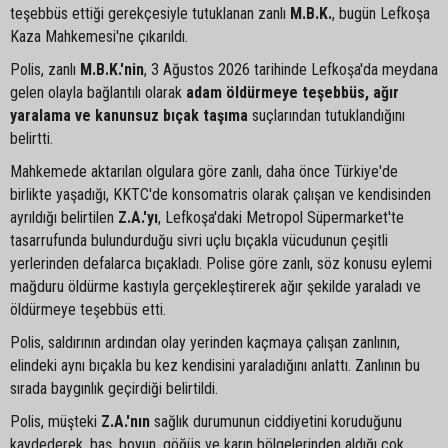
teşebbüs ettiği gerekçesiyle tutuklanan zanlı
M.B.K.
, bugün Lefkoşa
Kaza Mahkemesi'ne çıkarıldı.
Polis, zanlı
M.B.K.'nin
, 3 Ağustos 2026 tarihinde Lefkoşa'da meydana
gelen olayla bağlantılı olarak
adam öldürmeye teşebbüs, ağır
yaralama ve kanunsuz bıçak taşıma
suçlarından tutuklandığını
belirtti.
Mahkemede aktarılan olgulara göre zanlı, daha önce Türkiye'de
birlikte yaşadığı, KKTC'de konsomatris olarak çalışan ve kendisinden
ayrıldığı belirtilen
Z.A.'yı
, Lefkoşa'daki Metropol Süpermarket'te
tasarrufunda bulundurduğu sivri uçlu bıçakla vücudunun çeşitli
yerlerinden defalarca bıçakladı. Polise göre zanlı, söz konusu eylemi
mağduru öldürme kastıyla gerçekleştirerek ağır şekilde yaraladı ve
öldürmeye teşebbüs etti.
Polis, saldırının ardından olay yerinden kaçmaya çalışan zanlının,
elindeki aynı bıçakla bu kez kendisini yaraladığını anlattı. Zanlının bu
sırada baygınlık geçirdiği belirtildi.
Polis, müşteki
Z.A.'nın
sağlık durumunun ciddiyetini koruduğunu
kaydederek, baş, boyun, göğüs ve karın bölgelerinden aldığı çok