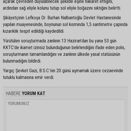
açarak çevreden duyulabilecek şekilde eşine hakaret ettiğini,
ardından sağ eliyle kolunu tutup sol eliyle boğazını sıktığını belirtti.
Şikâyetçinin Lefkoşa Dr. Burhan Nalbantoğlu Devlet Hastanesinde
yapılan muayenesinde, boynunun sol kısmında 1,5 santimetre çapında
kızarıklık tespit edildiği kaydedildi.
Yürütülen soruşturmada zanlının 13 Haziran’dan bu yana 53 gün
KKTC’de ikamet izinsiz bulunduğunun belirlendiğini ifade eden polis,
soruşturmanın tamamlandığını ve zanlının ülkede yasal statüsünün
bulunmadığını bildirdi.
Yargıç Şevket Gazi, B.S.C.’nin 20 günü aşmamak üzere cezaevinde
tutuklu kalmasına emir verdi.
HABERE
YORUM KAT