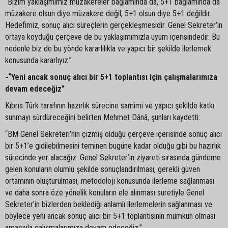
“Bizim yaklaşımımız müzakereler bağlamında da, 5+1 bağlamında da
müzakere olsun diye müzakere değil, 5+1 olsun diye 5+1 değildir.
Hedefimiz, sonuç alıcı süreçlerin gerçekleşmesidir. Genel Sekreter’in
ortaya koyduğu çerçeve de bu yaklaşımımızla uyum içerisindedir. Bu
nedenle biz de bu yönde kararlılıkla ve yapıcı bir şekilde ilerlemek
konusunda kararlıyız.”
-“Yeni ancak sonuç alıcı bir 5+1 toplantısı için çalışmalarımıza
devam edeceğiz”
Kıbrıs Türk tarafının hazırlık sürecine samimi ve yapıcı şekilde katkı
sunmayı sürdüreceğini belirten Mehmet Dânâ, şunları kaydetti:
“BM Genel Sekreteri’nin çizmiş olduğu çerçeve içerisinde sonuç alıcı
bir 5+1’e gidilebilmesini teminen bugüne kadar olduğu gibi bu hazırlık
sürecinde yer alacağız. Genel Sekreter’in ziyareti sırasında gündeme
gelen konuların olumlu şekilde sonuçlandırılması, gerekli güven
ortamının oluşturulması, metodoloji konusunda ilerleme sağlanması
ve daha sonra öze yönelik konuların ele alınması suretiyle Genel
Sekreter’in bizlerden beklediği anlamlı ilerlemelerin sağlanması ve
böylece yeni ancak sonuç alıcı bir 5+1 toplantısının mümkün olması
amacıyla çalışmalarımıza devam edeceğiz.”