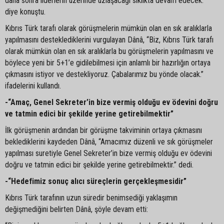
daha sonra liderlerin üzerinde uzlaşacağı sıklıkta devam edecek.”
diye konuştu.
Kıbrıs Türk tarafı olarak görüşmelerin mümkün olan en sık aralıklarla
yapılmasını desteklediklerini vurgulayan Dânâ, “Biz, Kıbrıs Türk tarafı
olarak mümkün olan en sık aralıklarla bu görüşmelerin yapılmasını ve
böylece yeni bir 5+1’e gidilebilmesi için anlamlı bir hazırlığın ortaya
çıkmasını istiyor ve destekliyoruz. Çabalarımız bu yönde olacak.”
ifadelerini kullandı.
-“Amaç, Genel Sekreter’in bize vermiş olduğu ev ödevini doğru
ve tatmin edici bir şekilde yerine getirebilmektir”
İlk görüşmenin ardından bir görüşme takviminin ortaya çıkmasını
beklediklerini kaydeden Dânâ, “Amacımız düzenli ve sık görüşmeler
yapılması suretiyle Genel Sekreter’in bize vermiş olduğu ev ödevini
doğru ve tatmin edici bir şekilde yerine getirebilmektir.” dedi.
-“Hedefimiz sonuç alıcı süreçlerin gerçekleşmesidir”
Kıbrıs Türk tarafının uzun süredir benimsediği yaklaşımın
değişmediğini belirten Dânâ, şöyle devam etti: