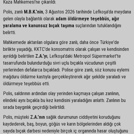
Kaza Mahkemesi'ne çıkarıldı.
Polis, zanlı
M.B.K.'nin
, 3 Ağustos 2026 tarihinde Lefkoşa'da meydana
gelen olayla bağlantılı olarak
adam öldürmeye teşebbüs, ağır
yaralama ve kanunsuz bıçak taşıma
suçlarından tutuklandığını
belirtti.
Mahkemede aktarılan olgulara göre zanlı, daha önce Türkiye'de
birlikte yaşadığı, KKTC'de konsomatris olarak çalışan ve kendisinden
ayrıldığı belirtilen
Z.A.'yı
, Lefkoşa'daki Metropol Süpermarket'te
tasarrufunda bulundurduğu sivri uçlu bıçakla vücudunun çeşitli
yerlerinden defalarca bıçakladı. Polise göre zanlı, söz konusu eylemi
mağduru öldürme kastıyla gerçekleştirerek ağır şekilde yaraladı ve
öldürmeye teşebbüs etti.
Polis, saldırının ardından olay yerinden kaçmaya çalışan zanlının,
elindeki aynı bıçakla bu kez kendisini yaraladığını anlattı. Zanlının bu
sırada baygınlık geçirdiği belirtildi.
Polis, müşteki
Z.A.'nın
sağlık durumunun ciddiyetini koruduğunu
kaydederek, baş, boyun, göğüs ve karın bölgelerinden aldığı çok
sayıda bıçak darbesi nedeniyle birçok iç organında hasar oluştuğunu