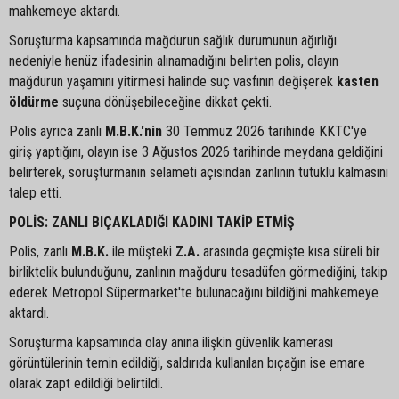
mahkemeye aktardı.
Soruşturma kapsamında mağdurun sağlık durumunun ağırlığı
nedeniyle henüz ifadesinin alınamadığını belirten polis, olayın
mağdurun yaşamını yitirmesi halinde suç vasfının değişerek
kasten
öldürme
suçuna dönüşebileceğine dikkat çekti.
Polis ayrıca zanlı
M.B.K.'nin
30 Temmuz 2026 tarihinde KKTC'ye
giriş yaptığını, olayın ise 3 Ağustos 2026 tarihinde meydana geldiğini
belirterek, soruşturmanın selameti açısından zanlının tutuklu kalmasını
talep etti.
POLİS: ZANLI BIÇAKLADIĞI KADINI TAKİP ETMİŞ
Polis, zanlı
M.B.K.
ile müşteki
Z.A.
arasında geçmişte kısa süreli bir
birliktelik bulunduğunu, zanlının mağduru tesadüfen görmediğini, takip
ederek Metropol Süpermarket'te bulunacağını bildiğini mahkemeye
aktardı.
Soruşturma kapsamında olay anına ilişkin güvenlik kamerası
görüntülerinin temin edildiği, saldırıda kullanılan bıçağın ise emare
olarak zapt edildiği belirtildi.