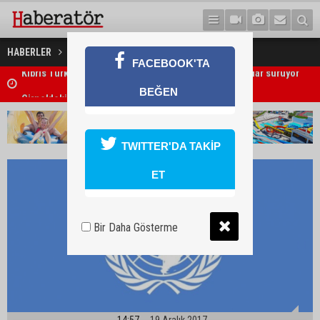
BM'den Yemen açıklaması
HABERLER
DÜNYA
FACEBOOK'TA
Girne'deki cinayet zanlısı polis tarafından yakalandı
BEĞEN
TWITTER'DA TAKİP
ET
Bir Daha Gösterme
14:57
19 Aralık 2017