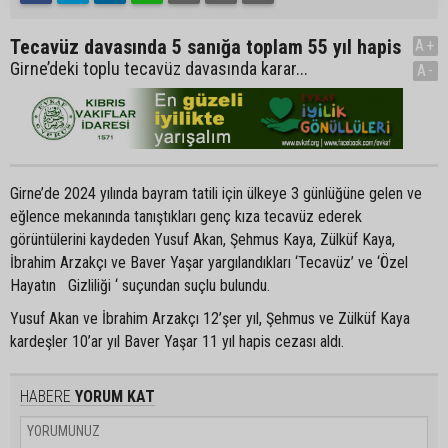
Tecavüz davasında 5 sanığa toplam 55 yıl hapis
A+
Girne’deki toplu tecavüz davasında karar...
A-
Girne’de 2024 yılında bayram tatili için ülkeye 3 günlüğüne gelen ve
eğlence mekanında tanıştıkları genç kıza tecavüz ederek
görüntülerini kaydeden Yusuf Akan, Şehmus Kaya, Zülküf Kaya,
İbrahim Arzakçı ve Baver Yaşar yargılandıkları ‘Tecavüz’ ve ‘Özel
Hayatın Gizliliği ‘ suçundan suçlu bulundu.
Yusuf Akan ve İbrahim Arzakçı 12’şer yıl, Şehmus ve Zülküf Kaya
kardeşler 10’ar yıl Baver Yaşar 11 yıl hapis cezası aldı.
HABERE
YORUM KAT