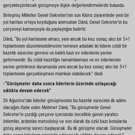
gerçekleştirilecek görüşmeye ilişkin değerlendirmelerde bulundu.
Birleşmiş Milletler Genel Sekreteri’nin son Kıbrıs ziyaretinde yeni bir
yol haritası ortaya koyduğunu anımsatan Dânâ, Genel Sekreter’in bu
çerçeveyi kamuoyuyla da paylaştığını belirtti.
Dânâ, “Bu yol haritasının amacı, yeni ancak bu kez sonuç alıcı bir 5+1
toplantısının düzenlenebilmesini teminen adadaki iki liderin ciddi bir
hazırlık sürecine girmesi ve belirli bazı ev ödevlerini yerine
getirmesidir. Bu ciddi hazırlığın tamamlanması ve ev ödevlerinin
yerine getirilmesi durumunda yeni ancak bu kez sonuç alıcı bir 5+1
toplantısının gerçekleşmesi mümkün olabilecek.” dedi.
-“Görüşmeler daha sonra liderlerin üzerinde uzlaşacağı
sıklıkta devam edecek”
26 Ağustos’taki liderler görüşmesinin bu hazırlık sürecinin ilk adımı
olacağını ifade eden Mehmet Dânâ, “Bu görüşmede Genel
Sekreter’in çizdiği çerçeve içerisinde öncelikle güven yaratıcı
önlemler, ardından metodoloji ve son olarak da özlü bazı konularda
görüş alışverişi süreci başlayacak. Bu ilk görüşme olacak. Görüşmeler