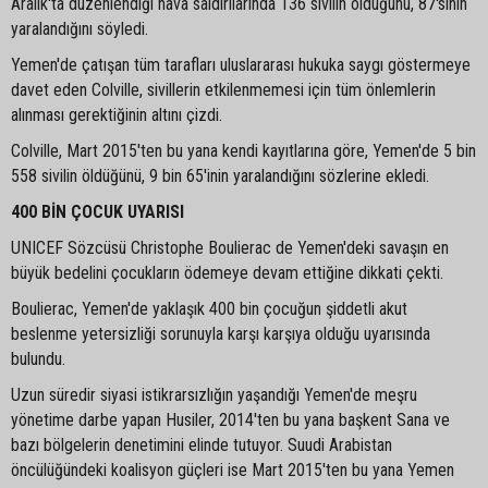
Aralık'ta düzenlendiği hava saldırılarında 136 sivilin öldüğünü, 87'sinin
yaralandığını söyledi.
Yemen'de çatışan tüm tarafları uluslararası hukuka saygı göstermeye
davet eden Colville, sivillerin etkilenmemesi için tüm önlemlerin
alınması gerektiğinin altını çizdi.
Colville, Mart 2015'ten bu yana kendi kayıtlarına göre, Yemen'de 5 bin
558 sivilin öldüğünü, 9 bin 65'inin yaralandığını sözlerine ekledi.
400 BİN ÇOCUK UYARISI
UNICEF Sözcüsü Christophe Boulierac de Yemen'deki savaşın en
büyük bedelini çocukların ödemeye devam ettiğine dikkati çekti.
Boulierac, Yemen'de yaklaşık 400 bin çocuğun şiddetli akut
beslenme yetersizliği sorunuyla karşı karşıya olduğu uyarısında
bulundu.
Uzun süredir siyasi istikrarsızlığın yaşandığı Yemen'de meşru
yönetime darbe yapan Husiler, 2014'ten bu yana başkent Sana ve
bazı bölgelerin denetimini elinde tutuyor. Suudi Arabistan
öncülüğündeki koalisyon güçleri ise Mart 2015'ten bu yana Yemen