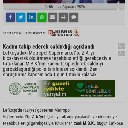
11:06
06 Ağustos 2026
KibrisPostasi
Haber Kaynağı
Kadını takip ederek saldırdığı açıklandı
A+
Lefkoşa'daki Metropol Süpermarket'te Z.A.'yı
A-
bıçaklayarak öldürmeye teşebbüs ettiği gerekçesiyle
tutuklanan M.B.K.'nin, kadını takip ederek saldırıyı
gerçekleştirdiği polis tarafından açıklandı. Zanlı
soruşturma kapsamında 1 gün tutuklu kalacak.
Lefkoşa'da faaliyet gösteren Metropol
Süpermarket'te
Z.A.'yı
bıçaklayarak ağır yaraladığı ve öldürmeye
teşebbüs ettiği gerekçesiyle tutuklanan zanlı
M.B.K.
, bugün Lefkoşa