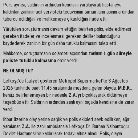
Polis ayrıca, saldırının ardından kendisini yaralayarak hastaneye
kaldırılan zanlının acil servisteki tedavisinin tamamlanmasının ardından
taburcu edildiğini ve mahkemeye çıkarıldığını ifade etti.
Yürütülen soruşturmanın devam ettiğini belirten polis, elde edilmesi
gereken ifadeler ve incelenmesi gereken deliller bulunduğunu
kaydederek zanlının bir gün daha tutuklu kalmasını talep etti.
Mahkeme, soruşturmanın selameti açısından zanlının
1 gün süreyle
poliste tutuklu kalmasına
emir verdi.
NE OLMUŞTU?
Lefkoşa'da faaliyet gösteren Metropol Süpermarket'te 3 Ağustos
2026 tarihinde saat 11.45 sıralarında meydana gelen olayda,
M.B.K.
,
henüz belirlenemeyen bir nedenle
Z.A.'yı
bıçaklayarak öldürmeye
teşebbüs etti. Saldırının ardından zanlı aynı bıçakla kendisine de zarar
verdi.
İhbar üzerine olay yerine sağlık ve polis ekipleri sevk edilirken, ağır
yaralanan
Z.A.
ile zanlı ambulansla Lefkoşa Dr. Burhan Nalbantoğlu
Devlet Hastanesi'ne kaldırılarak tedavi altına alındı. Polis, olayın