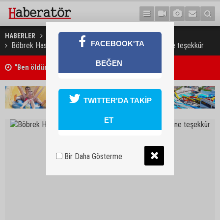
HABERLER
SAĞLIK
FACEBOOK'TA
Böbrek Hastalarına Yardım Derneği’nden Kaya ailesine teşekkür
BEĞEN
"Ben öldürdüm"
TWITTER'DA TAKİP
ET
Bir Daha Gösterme