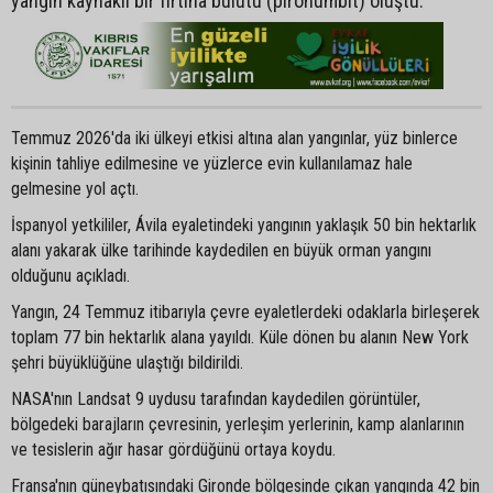
yangın kaynaklı bir fırtına bulutu (pironümbit) oluştu.
Temmuz 2026'da iki ülkeyi etkisi altına alan yangınlar, yüz binlerce
kişinin tahliye edilmesine ve yüzlerce evin kullanılamaz hale
gelmesine yol açtı.
İspanyol yetkililer, Ávila eyaletindeki yangının yaklaşık 50 bin hektarlık
alanı yakarak ülke tarihinde kaydedilen en büyük orman yangını
olduğunu açıkladı.
Yangın, 24 Temmuz itibarıyla çevre eyaletlerdeki odaklarla birleşerek
toplam 77 bin hektarlık alana yayıldı. Küle dönen bu alanın New York
şehri büyüklüğüne ulaştığı bildirildi.
NASA'nın Landsat 9 uydusu tarafından kaydedilen görüntüler,
bölgedeki barajların çevresinin, yerleşim yerlerinin, kamp alanlarının
ve tesislerin ağır hasar gördüğünü ortaya koydu.
Fransa'nın güneybatısındaki Gironde bölgesinde çıkan yangında 42 bin