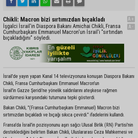
Chikli: Macron bizi sırtımızdan bıçakladı
A+
İşgalci İsrail'in Diaspora Bakanı Amichai Chikli, Fransa
A-
Cumhurbaşkanı Emmanuel Macron'un İsrail'i "sırtından
bıçakladığını" söyledi.
İsrail'de yayın yapan Kanal 14 televizyonuna konuşan Diaspora Bakanı
Chikli, Fransa Cumhurbaşkanı Emmanuel Macron'un
İsrail'in Gazze Şeridi'ne yönelik saldırılarını ateşkese rağmen
sürdürmesi karşısındaki tutumuna tepki gösterdi.
Bakan Chikli, "(Fransa Cumhurbaşkanı Emmanuel) Macron bizi
sırtımızdan bıçakladı ve bıçağı sıkıca çevirdi." ifadelerini kullandı.
Fransa'da İsrail'in pozisyonunu aşırı sağcı Ulusal Birlik (RN) Partisi'nin
desteklediğini belirten Bakan Chikli, Uluslararası Ceza Mahkemesi ve