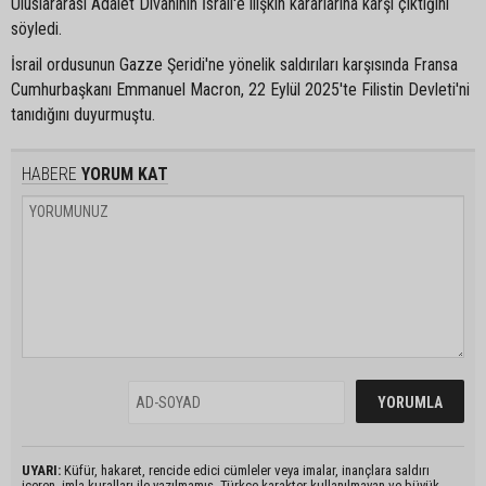
Uluslararası Adalet Divanının İsrail'e ilişkin kararlarına karşı çıktığını
söyledi.
İsrail ordusunun Gazze Şeridi'ne yönelik saldırıları karşısında Fransa
Cumhurbaşkanı Emmanuel Macron, 22 Eylül 2025'te Filistin Devleti'ni
tanıdığını duyurmuştu.
HABERE
YORUM KAT
UYARI:
Küfür, hakaret, rencide edici cümleler veya imalar, inançlara saldırı
içeren, imla kuralları ile yazılmamış, Türkçe karakter kullanılmayan ve büyük