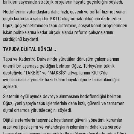
birlikleri sayesinde stratejik projelerin hayata geçirildiğini söyledi.
Hedeflerinin vatandaşlara daha hızlı, güvenli ve şeffaf hizmet sunan
güçlü kurumlara sahip bir KKTC oluşturmak olduğunu ifade eden
Oğuz, göç yönetiminden tapu sistemine, sosyal konut projelerinden
iskân politikalarına kadar birçok alanda reform çalışmalarının
sürdüğünü kaydetti.
TAPUDA DİJİTAL DÖNEM...
Tapu ve Kadastro Dairesi’nde yürütülen dönüşüm çalışmalarının
önemli bir aşamaya geldiğini belirten Oğuz, Türkiye’nin teknik
desteğiyle "TAKBİS" ve "MAKSİS" altyapılarının KKTC’de
uygulanmasına yönelik hazırlıkların büyük ölçüde tamamlandığını
açıkladı.
Sistemin eylül ayında devreye alınmasının hedeflendiğini belirten
Oğuz, yeni yapıyla tapu işlemlerinin daha hızlı, güvenli ve tamamen
dijital ortamda yürütüleceğini söyledi.
Dijital sistemlerin taşınmaz kayıtlarının güvenli yönetimi, kurumlar
arası veri paylaşımı ve vatandaşların işlemlerini daha kısa sürede
tamamlaması açısından önemli katkı sağlayacağını ifade eden Oğuz,