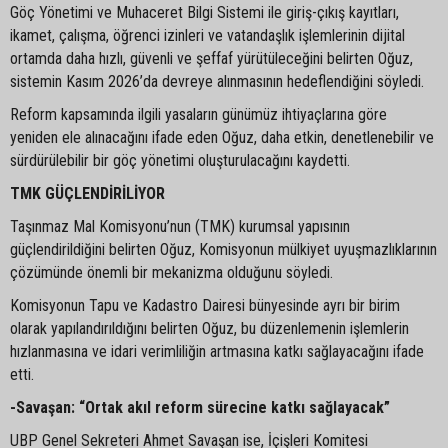
Göç Yönetimi ve Muhaceret Bilgi Sistemi ile giriş-çıkış kayıtları,
ikamet, çalışma, öğrenci izinleri ve vatandaşlık işlemlerinin dijital
ortamda daha hızlı, güvenli ve şeffaf yürütüleceğini belirten Oğuz,
sistemin Kasım 2026’da devreye alınmasının hedeflendiğini söyledi.
Reform kapsamında ilgili yasaların günümüz ihtiyaçlarına göre
yeniden ele alınacağını ifade eden Oğuz, daha etkin, denetlenebilir ve
sürdürülebilir bir göç yönetimi oluşturulacağını kaydetti.
TMK GÜÇLENDİRİLİYOR
Taşınmaz Mal Komisyonu’nun (TMK) kurumsal yapısının
güçlendirildiğini belirten Oğuz, Komisyonun mülkiyet uyuşmazlıklarının
çözümünde önemli bir mekanizma olduğunu söyledi.
Komisyonun Tapu ve Kadastro Dairesi bünyesinde ayrı bir birim
olarak yapılandırıldığını belirten Oğuz, bu düzenlemenin işlemlerin
hızlanmasına ve idari verimliliğin artmasına katkı sağlayacağını ifade
etti.
-Savaşan: “Ortak akıl reform sürecine katkı sağlayacak”
UBP Genel Sekreteri Ahmet Savaşan ise, İçişleri Komitesi