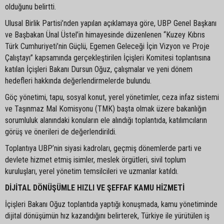
olduğunu belirtti.
Ulusal Birlik Partisi’nden yapılan açıklamaya göre, UBP Genel Başkanı
ve Başbakan Ünal Üstel’in himayesinde düzenlenen “Kuzey Kıbrıs
Türk Cumhuriyeti’nin Güçlü, Egemen Geleceği İçin Vizyon ve Proje
Çalıştayı” kapsamında gerçekleştirilen İçişleri Komitesi toplantısına
katılan İçişleri Bakanı Dursun Oğuz, çalışmalar ve yeni dönem
hedefleri hakkında değerlendirmelerde bulundu.
Göç yönetimi, tapu, sosyal konut, yerel yönetimler, ceza infaz sistemi
ve Taşınmaz Mal Komisyonu (TMK) başta olmak üzere bakanlığın
sorumluluk alanındaki konuların ele alındığı toplantıda, katılımcıların
görüş ve önerileri de değerlendirildi.
Toplantıya UBP’nin siyasi kadroları, geçmiş dönemlerde parti ve
devlete hizmet etmiş isimler, meslek örgütleri, sivil toplum
kuruluşları, yerel yönetim temsilcileri ve uzmanlar katıldı.
DİJİTAL DÖNÜŞÜMLE HIZLI VE ŞEFFAF KAMU HİZMETİ
İçişleri Bakanı Oğuz toplantıda yaptığı konuşmada, kamu yönetiminde
dijital dönüşümün hız kazandığını belirterek, Türkiye ile yürütülen iş