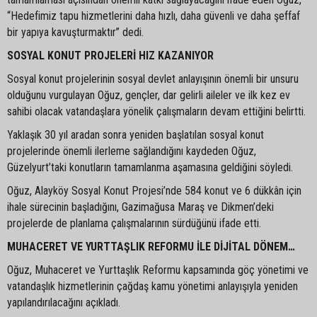
“Hedefimiz tapu hizmetlerini daha hızlı, daha güvenli ve daha şeffaf
bir yapıya kavuşturmaktır” dedi.
SOSYAL KONUT PROJELERİ HIZ KAZANIYOR
Sosyal konut projelerinin sosyal devlet anlayışının önemli bir unsuru
olduğunu vurgulayan Oğuz, gençler, dar gelirli aileler ve ilk kez ev
sahibi olacak vatandaşlara yönelik çalışmaların devam ettiğini belirtti.
Yaklaşık 30 yıl aradan sonra yeniden başlatılan sosyal konut
projelerinde önemli ilerleme sağlandığını kaydeden Oğuz,
Güzelyurt’taki konutların tamamlanma aşamasına geldiğini söyledi.
Oğuz, Alayköy Sosyal Konut Projesi’nde 584 konut ve 6 dükkân için
ihale sürecinin başladığını, Gazimağusa Maraş ve Dikmen’deki
projelerde de planlama çalışmalarının sürdüğünü ifade etti.
MUHACERET VE YURTTAŞLIK REFORMU İLE DİJİTAL DÖNEM…
Oğuz, Muhaceret ve Yurttaşlık Reformu kapsamında göç yönetimi ve
vatandaşlık hizmetlerinin çağdaş kamu yönetimi anlayışıyla yeniden
yapılandırılacağını açıkladı.