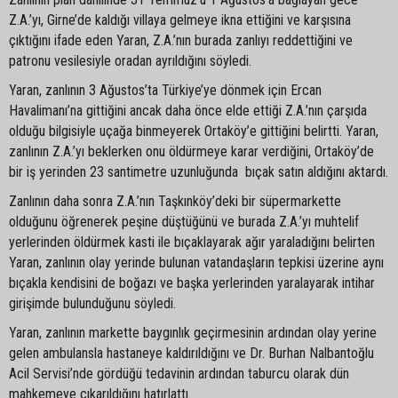
Z.A.’yı, Girne’de kaldığı villaya gelmeye ikna ettiğini ve karşısına
çıktığını ifade eden Yaran, Z.A.’nın burada zanlıyı reddettiğini ve
patronu vesilesiyle oradan ayrıldığını söyledi.
Yaran, zanlının 3 Ağustos’ta Türkiye’ye dönmek için Ercan
Havalimanı’na gittiğini ancak daha önce elde ettiği Z.A.’nın çarşıda
olduğu bilgisiyle uçağa binmeyerek Ortaköy’e gittiğini belirtti. Yaran,
zanlının Z.A.’yı beklerken onu öldürmeye karar verdiğini, Ortaköy’de
bir iş yerinden 23 santimetre uzunluğunda bıçak satın aldığını aktardı.
Zanlının daha sonra Z.A.’nın Taşkınköy’deki bir süpermarkette
olduğunu öğrenerek peşine düştüğünü ve burada Z.A.’yı muhtelif
yerlerinden öldürmek kasti ile bıçaklayarak ağır yaraladığını belirten
Yaran, zanlının olay yerinde bulunan vatandaşların tepkisi üzerine aynı
bıçakla kendisini de boğazı ve başka yerlerinden yaralayarak intihar
girişimde bulunduğunu söyledi.
Yaran, zanlının markette baygınlık geçirmesinin ardından olay yerine
gelen ambulansla hastaneye kaldırıldığını ve Dr. Burhan Nalbantoğlu
Acil Servisi’nde gördüğü tedavinin ardından taburcu olarak dün
mahkemeye çıkarıldığını hatırlattı.