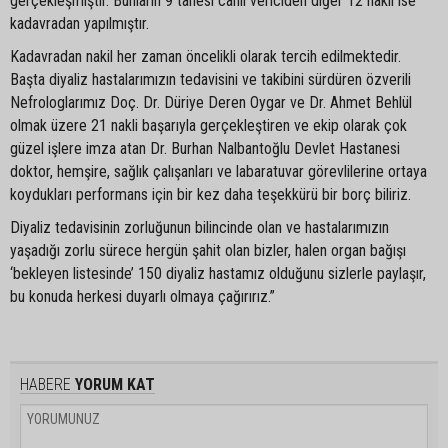
gerçekleşmiştir. Bunların 9 tanesi canlı vericiden diğer 12 nakil ise
kadavradan yapılmıştır.
Kadavradan nakil her zaman öncelikli olarak tercih edilmektedir.
Başta diyaliz hastalarımızın tedavisini ve takibini sürdüren özverili
Nefrologlarımız Doç. Dr. Düriye Deren Oygar ve Dr. Ahmet Behlül
olmak üzere 21 nakli başarıyla gerçekleştiren ve ekip olarak çok
güzel işlere imza atan Dr. Burhan Nalbantoğlu Devlet Hastanesi
doktor, hemşire, sağlık çalışanları ve labaratuvar görevlilerine ortaya
koydukları performans için bir kez daha teşekkürü bir borç biliriz.
Diyaliz tedavisinin zorluğunun bilincinde olan ve hastalarımızın
yaşadığı zorlu sürece hergün şahit olan bizler, halen organ bağışı
‘bekleyen listesinde’ 150 diyaliz hastamız olduğunu sizlerle paylaşır,
bu konuda herkesi duyarlı olmaya çağırırız.”
HABERE
YORUM KAT