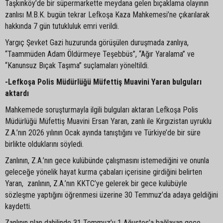
Taşkınköy’de bir süpermarkette meydana gelen bıçaklama olayının
zanlısı M.B.K. bugün tekrar Lefkoşa Kaza Mahkemesi’ne çıkarılarak
hakkında 7 gün tutukluluk emri verildi.
Yargıç Şevket Gazi huzurunda görüşülen duruşmada zanlıya,
“Taammüden Adam Öldürmeye Teşebbüs”, “Ağır Yaralama” ve
“Kanunsuz Bıçak Taşıma” suçlamaları yöneltildi.
-Lefkoşa Polis Müdürlüğü Müfettiş Muavini Yaran bulguları
aktardı
Mahkemede soruşturmayla ilgili bulguları aktaran Lefkoşa Polis
Müdürlüğü Müfettiş Muavini Ersan Yaran, zanlı ile Kırgızistan uyruklu
Z.A.’nın 2026 yılının Ocak ayında tanıştığını ve Türkiye’de bir süre
birlikte olduklarını söyledi.
Zanlının, Z.A.’nın gece kulübünde çalışmasını istemediğini ve onunla
geleceğe yönelik hayat kurma çabaları içerisine girdiğini belirten
Yaran, zanlının, Z.A.’nın KKTC’ye gelerek bir gece kulübüyle
sözleşme yaptığını öğrenmesi üzerine 30 Temmuz’da adaya geldiğini
kaydetti.
Zanlının plan dahilinde 31 Temmuz’u 1 Ağustos’a bağlayan gece