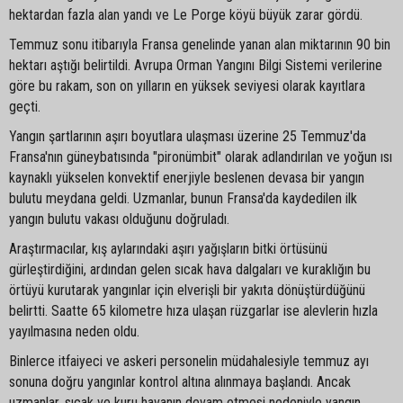
hektardan fazla alan yandı ve Le Porge köyü büyük zarar gördü.
Temmuz sonu itibarıyla Fransa genelinde yanan alan miktarının 90 bin
hektarı aştığı belirtildi. Avrupa Orman Yangını Bilgi Sistemi verilerine
göre bu rakam, son on yılların en yüksek seviyesi olarak kayıtlara
geçti.
Yangın şartlarının aşırı boyutlara ulaşması üzerine 25 Temmuz'da
Fransa'nın güneybatısında "pironümbit" olarak adlandırılan ve yoğun ısı
kaynaklı yükselen konvektif enerjiyle beslenen devasa bir yangın
bulutu meydana geldi. Uzmanlar, bunun Fransa'da kaydedilen ilk
yangın bulutu vakası olduğunu doğruladı.
Araştırmacılar, kış aylarındaki aşırı yağışların bitki örtüsünü
gürleştirdiğini, ardından gelen sıcak hava dalgaları ve kuraklığın bu
örtüyü kurutarak yangınlar için elverişli bir yakıta dönüştürdüğünü
belirtti. Saatte 65 kilometre hıza ulaşan rüzgarlar ise alevlerin hızla
yayılmasına neden oldu.
Binlerce itfaiyeci ve askeri personelin müdahalesiyle temmuz ayı
sonuna doğru yangınlar kontrol altına alınmaya başlandı. Ancak
uzmanlar, sıcak ve kuru havanın devam etmesi nedeniyle yangın