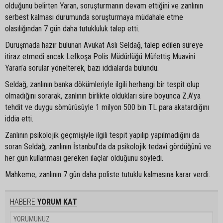
olduğunu belirten Yaran, soruşturmanın devam ettiğini ve zanlının
serbest kalması durumunda soruşturmaya müdahale etme
olasılığından 7 gün daha tutukluluk talep etti.
Duruşmada hazır bulunan Avukat Aslı Seldağ, talep edilen süreye
itiraz etmedi ancak Lefkoşa Polis Müdürlüğü Müfettiş Muavini
Yaran’a sorular yönelterek, bazı iddialarda bulundu.
Seldağ, zanlının banka dökümleriyle ilgili herhangi bir tespit olup
olmadığını sorarak, zanlının birlikte oldukları süre boyunca Z.A’ya
tehdit ve duygu sömürüsüyle 1 milyon 500 bin TL para akatardığını
iddia etti.
Zanlının psikolojik geçmişiyle ilgili tespit yapılıp yapılmadığını da
soran Seldağ, zanlının İstanbul’da da psikolojik tedavi gördüğünü ve
her gün kullanması gereken ilaçlar olduğunu söyledi.
Mahkeme, zanlının 7 gün daha poliste tutuklu kalmasına karar verdi.
HABERE
YORUM KAT