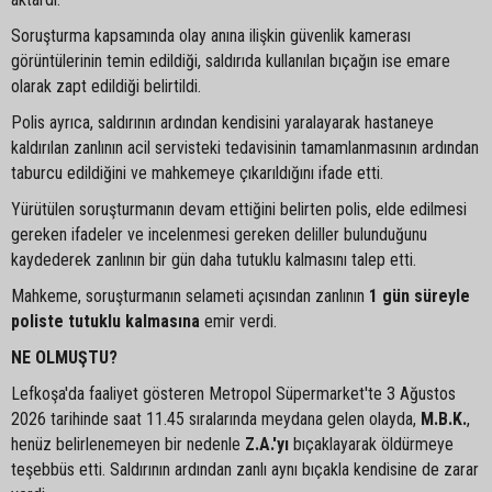
Soruşturma kapsamında olay anına ilişkin güvenlik kamerası
görüntülerinin temin edildiği, saldırıda kullanılan bıçağın ise emare
olarak zapt edildiği belirtildi.
Polis ayrıca, saldırının ardından kendisini yaralayarak hastaneye
kaldırılan zanlının acil servisteki tedavisinin tamamlanmasının ardından
taburcu edildiğini ve mahkemeye çıkarıldığını ifade etti.
Yürütülen soruşturmanın devam ettiğini belirten polis, elde edilmesi
gereken ifadeler ve incelenmesi gereken deliller bulunduğunu
kaydederek zanlının bir gün daha tutuklu kalmasını talep etti.
Mahkeme, soruşturmanın selameti açısından zanlının
1 gün süreyle
poliste tutuklu kalmasına
emir verdi.
NE OLMUŞTU?
Lefkoşa'da faaliyet gösteren Metropol Süpermarket'te 3 Ağustos
2026 tarihinde saat 11.45 sıralarında meydana gelen olayda,
M.B.K.
,
henüz belirlenemeyen bir nedenle
Z.A.'yı
bıçaklayarak öldürmeye
teşebbüs etti. Saldırının ardından zanlı aynı bıçakla kendisine de zarar