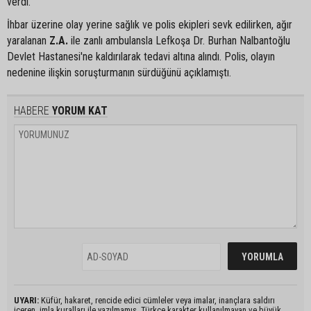
verdi.
İhbar üzerine olay yerine sağlık ve polis ekipleri sevk edilirken, ağır
yaralanan
Z.A.
ile zanlı ambulansla Lefkoşa Dr. Burhan Nalbantoğlu
Devlet Hastanesi'ne kaldırılarak tedavi altına alındı. Polis, olayın
nedenine ilişkin soruşturmanın sürdüğünü açıklamıştı.
HABERE
YORUM KAT
UYARI:
Küfür, hakaret, rencide edici cümleler veya imalar, inançlara saldırı
içeren, imla kuralları ile yazılmamış, Türkçe karakter kullanılmayan ve büyük