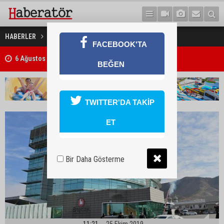
Boydak Holding'in adı değişti
HABERLER
TÜRKİYE
FACEBOOK'TA
Bıçaklı kavga ölümle sonuçlandı
BEĞEN
TWITTER'DA TAKİP
ET
Bir Daha Gösterme
11:21
25 Ekim 2019