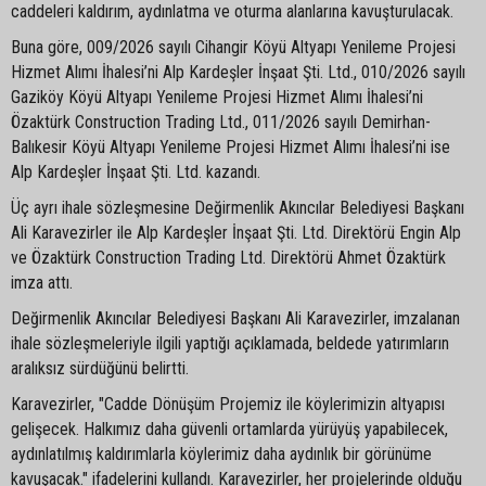
caddeleri kaldırım, aydınlatma ve oturma alanlarına kavuşturulacak.
Buna göre, 009/2026 sayılı Cihangir Köyü Altyapı Yenileme Projesi
Hizmet Alımı İhalesi’ni Alp Kardeşler İnşaat Şti. Ltd., 010/2026 sayılı
Gaziköy Köyü Altyapı Yenileme Projesi Hizmet Alımı İhalesi’ni
Özaktürk Construction Trading Ltd., 011/2026 sayılı Demirhan-
Balıkesir Köyü Altyapı Yenileme Projesi Hizmet Alımı İhalesi’ni ise
Alp Kardeşler İnşaat Şti. Ltd. kazandı.
Üç ayrı ihale sözleşmesine Değirmenlik Akıncılar Belediyesi Başkanı
Ali Karavezirler ile Alp Kardeşler İnşaat Şti. Ltd. Direktörü Engin Alp
ve Özaktürk Construction Trading Ltd. Direktörü Ahmet Özaktürk
imza attı.
Değirmenlik Akıncılar Belediyesi Başkanı Ali Karavezirler, imzalanan
ihale sözleşmeleriyle ilgili yaptığı açıklamada, beldede yatırımların
aralıksız sürdüğünü belirtti.
Karavezirler, "Cadde Dönüşüm Projemiz ile köylerimizin altyapısı
gelişecek. Halkımız daha güvenli ortamlarda yürüyüş yapabilecek,
aydınlatılmış kaldırımlarla köylerimiz daha aydınlık bir görünüme
kavuşacak." ifadelerini kullandı. Karavezirler, her projelerinde olduğu