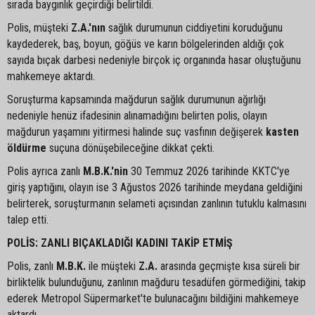
sırada baygınlık geçirdiği belirtildi.
Polis, müşteki
Z.A.'nın
sağlık durumunun ciddiyetini koruduğunu
kaydederek, baş, boyun, göğüs ve karın bölgelerinden aldığı çok
sayıda bıçak darbesi nedeniyle birçok iç organında hasar oluştuğunu
mahkemeye aktardı.
Soruşturma kapsamında mağdurun sağlık durumunun ağırlığı
nedeniyle henüz ifadesinin alınamadığını belirten polis, olayın
mağdurun yaşamını yitirmesi halinde suç vasfının değişerek
kasten
öldürme
suçuna dönüşebileceğine dikkat çekti.
Polis ayrıca zanlı
M.B.K.'nin
30 Temmuz 2026 tarihinde KKTC'ye
giriş yaptığını, olayın ise 3 Ağustos 2026 tarihinde meydana geldiğini
belirterek, soruşturmanın selameti açısından zanlının tutuklu kalmasını
talep etti.
POLİS: ZANLI BIÇAKLADIĞI KADINI TAKİP ETMİŞ
Polis, zanlı
M.B.K.
ile müşteki
Z.A.
arasında geçmişte kısa süreli bir
birliktelik bulunduğunu, zanlının mağduru tesadüfen görmediğini, takip
ederek Metropol Süpermarket'te bulunacağını bildiğini mahkemeye
aktardı.