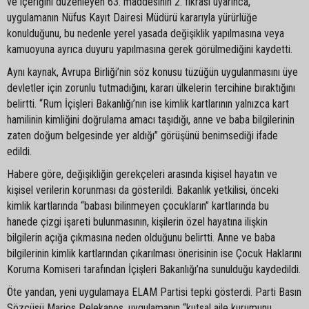
ve içeriğini düzenleyen 63. maddesinin 2. fıkrası uyarınca,
uygulamanın Nüfus Kayıt Dairesi Müdürü kararıyla yürürlüğe
konulduğunu, bu nedenle yerel yasada değişiklik yapılmasına veya
kamuoyuna ayrıca duyuru yapılmasına gerek görülmediğini kaydetti.
Aynı kaynak, Avrupa Birliği’nin söz konusu tüzüğün uygulanmasını üye
devletler için zorunlu tutmadığını, kararı ülkelerin tercihine bıraktığını
belirtti. “Rum İçişleri Bakanlığı’nın ise kimlik kartlarının yalnızca kart
hamilinin kimliğini doğrulama amacı taşıdığı, anne ve baba bilgilerinin
zaten doğum belgesinde yer aldığı” görüşünü benimsediği ifade
edildi.
Habere göre, değişikliğin gerekçeleri arasında kişisel hayatın ve
kişisel verilerin korunması da gösterildi. Bakanlık yetkilisi, önceki
kimlik kartlarında “babası bilinmeyen çocukların” kartlarında bu
hanede çizgi işareti bulunmasının, kişilerin özel hayatına ilişkin
bilgilerin açığa çıkmasına neden olduğunu belirtti. Anne ve baba
bilgilerinin kimlik kartlarından çıkarılması önerisinin ise Çocuk Haklarını
Koruma Komiseri tarafından İçişleri Bakanlığı’na sunulduğu kaydedildi.
Öte yandan, yeni uygulamaya ELAM Partisi tepki gösterdi. Parti Basın
Sözcüsü Marios Pelekanos, uygulamanın “kutsal aile kurumunu