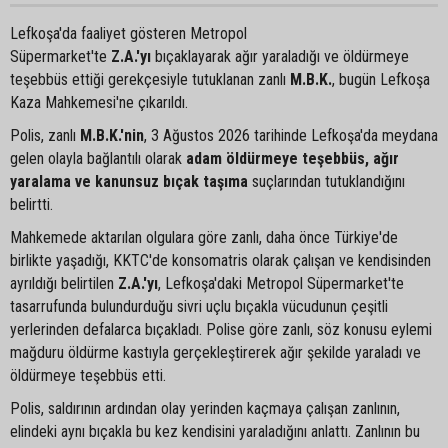
Lefkoşa'da faaliyet gösteren Metropol
Süpermarket'te
Z.A.'yı
bıçaklayarak ağır yaraladığı ve öldürmeye
teşebbüs ettiği gerekçesiyle tutuklanan zanlı
M.B.K.
, bugün Lefkoşa
Kaza Mahkemesi'ne çıkarıldı.
Polis, zanlı
M.B.K.'nin
, 3 Ağustos 2026 tarihinde Lefkoşa'da meydana
gelen olayla bağlantılı olarak
adam öldürmeye teşebbüs, ağır
yaralama ve kanunsuz bıçak taşıma
suçlarından tutuklandığını
belirtti.
Mahkemede aktarılan olgulara göre zanlı, daha önce Türkiye'de
birlikte yaşadığı, KKTC'de konsomatris olarak çalışan ve kendisinden
ayrıldığı belirtilen
Z.A.'yı
, Lefkoşa'daki Metropol Süpermarket'te
tasarrufunda bulundurduğu sivri uçlu bıçakla vücudunun çeşitli
yerlerinden defalarca bıçakladı. Polise göre zanlı, söz konusu eylemi
mağduru öldürme kastıyla gerçekleştirerek ağır şekilde yaraladı ve
öldürmeye teşebbüs etti.
Polis, saldırının ardından olay yerinden kaçmaya çalışan zanlının,
elindeki aynı bıçakla bu kez kendisini yaraladığını anlattı. Zanlının bu