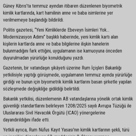
Güney Kıbrıs’ta temmuz ayından itibaren düzenlenen biyometrik
kimlik kartlarında, kart hamilinin anne ve baba isimlerine yer
verilmemeye başlandığı bildirildi.
Politis gazetesi, “Yeni Kimliklerde Ebeveyn İsimleri Yok…
Modernizasyon Adımı” başlıklı haberinde, yeni kimlik kartı alan
kişilerin kartlarda anne ve baba bilgilerine ilişkin hanelerin
bulunmadığını fark ettiğini, uygulamanın ise kamuoyuna önceden
duyurulmadan yürürlüğe konulduğunu yazdı.
Gazetenin, bir vatandaşın şikâyeti üzerine Rum İçişleri Bakanlığı
yetkilisiyle yaptığı görüşmede, uygulamanın temmuz ayında yürürlüğe
girdiği ve bunun için biyometrik kimlik kartlarını basan şirketle yapılan
sözleşmede değişikliğe gidildiği belirtildi.
Bakanlık yetkilisi, düzenlemenin AB vatandaşlarına yönelik ortak kimlik
güvenliği standartlarını belirleyen 1208/2025 sayılı Avrupa Tüzüğü ile
Uluslararası Sivil Havacılık Örgütü (ICAO) yönergelerine
dayandırıldığını ifade etti.
Yetkili ayrıca, Rum Nüfus Kayıt Yasası’nın kimlik kartlarının şekli, türü