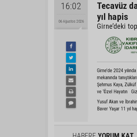
Tecavüz da
16:02
yıl hapis
06 Ağustos 2026
Girne’deki to
Girne’de 2024 yılında
mekanında tanıştıkla
Şehmus Kaya, Zülküf 
ve ‘Özel Hayatın Gizl
Yusuf Akan ve İbrahim
Baver Yaşar 11 yıl hap
HABERE
YORUM KAT