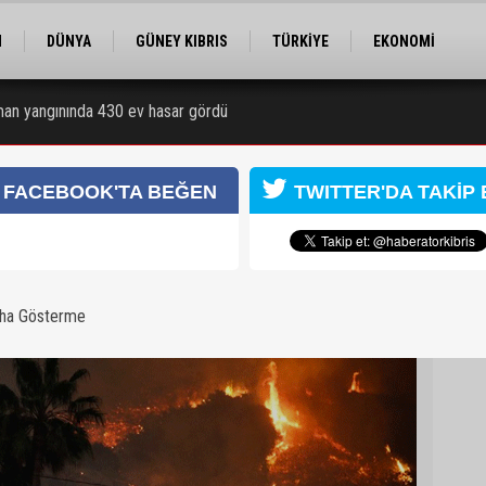
M
DÜNYA
GÜNEY KIBRIS
TÜRKİYE
EKONOMİ
ELER
RÖPORTAJ
EĞİTİM
SPOR
rman yangınında 430 ev hasar gördü
 7 kişi tutuklandı
FACEBOOK'TA BEĞEN
TWITTER'DA TAKİP 
aha Gösterme