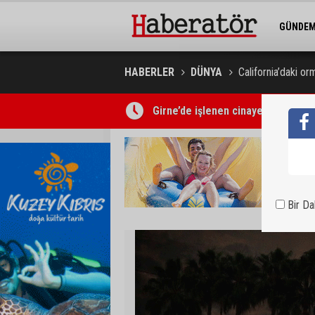
GÜNDE
BELEDİY
HABERLER
DÜNYA
California’daki o
Girne’de işlenen cinayetin ardından
Bir D