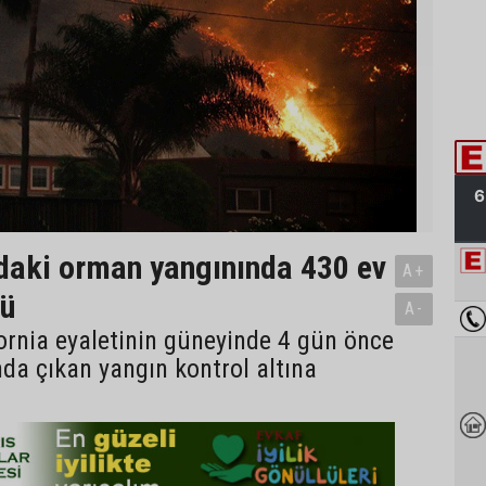
’daki orman yangınında 430 ev
A+
dü
A-
ornia eyaletinin güneyinde 4 gün önce
da çıkan yangın kontrol altına