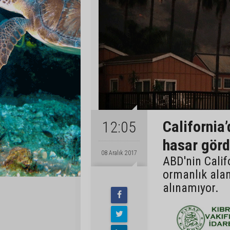
California
12:05
hasar gör
08 Aralık 2017
ABD'nin Calif
ormanlık alan
alınamıyor.