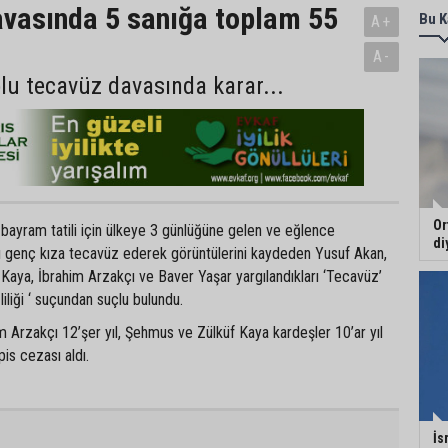
vasında 5 sanığa toplam 55
Bu K
A+
A-
plu tecavüz davasında karar...
Or
 bayram tatili için ülkeye 3 günlüğüne gelen ve eğlence
di
rı genç kıza tecavüz ederek görüntülerini kaydeden Yusuf Akan,
Kaya, İbrahim Arzakçı ve Baver Yaşar yargılandıkları ‘Tecavüz’
iliği ‘ suçundan suçlu bulundu.
 Arzakçı 12’şer yıl, Şehmus ve Zülküf Kaya kardeşler 10’ar yıl
is cezası aldı.
İs