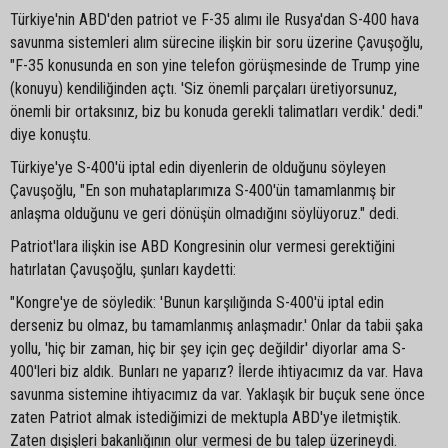
Türkiye'nin ABD'den patriot ve F-35 alımı ile Rusya'dan S-400 hava
savunma sistemleri alım sürecine ilişkin bir soru üzerine Çavuşoğlu,
"F-35 konusunda en son yine telefon görüşmesinde de Trump yine
(konuyu) kendiliğinden açtı. 'Siz önemli parçaları üretiyorsunuz,
önemli bir ortaksınız, biz bu konuda gerekli talimatları verdik.' dedi."
diye konuştu.
Türkiye'ye S-400'ü iptal edin diyenlerin de olduğunu söyleyen
Çavuşoğlu, "En son muhataplarımıza S-400'ün tamamlanmış bir
anlaşma olduğunu ve geri dönüşün olmadığını söylüyoruz." dedi.
Patriot'lara ilişkin ise ABD Kongresinin olur vermesi gerektiğini
hatırlatan Çavuşoğlu, şunları kaydetti:
"Kongre'ye de söyledik: 'Bunun karşılığında S-400'ü iptal edin
derseniz bu olmaz, bu tamamlanmış anlaşmadır.' Onlar da tabii şaka
yollu, 'hiç bir zaman, hiç bir şey için geç değildir' diyorlar ama S-
400'leri biz aldık. Bunları ne yaparız? İlerde ihtiyacımız da var. Hava
savunma sistemine ihtiyacımız da var. Yaklaşık bir buçuk sene önce
zaten Patriot almak istediğimizi de mektupla ABD'ye iletmiştik.
Zaten dışişleri bakanlığının olur vermesi de bu talep üzerineydi.