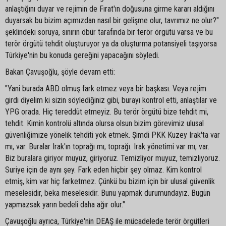
anlaştığını duyar ve rejimin de Fırat'ın doğusuna girme kararı aldığını
duyarsak bu bizim açımızdan nasıl bir gelişme olur, tavrımız ne olur?"
şeklindeki soruya, sınırın öbür tarafında bir terör örgütü varsa ve bu
terör örgütü tehdit oluşturuyor ya da oluşturma potansiyeli taşıyorsa
Türkiye'nin bu konuda gereğini yapacağını söyledi.
Bakan Çavuşoğlu, şöyle devam etti:
"Yani burada ABD olmuş fark etmez veya bir başkası. Veya rejim
girdi diyelim ki sizin söylediğiniz gibi, burayı kontrol etti, anlaştılar ve
YPG orada. Hiç tereddüt etmeyiz. Bu terör örgütü bize tehdit mi,
tehdit. Kimin kontrolü altında olursa olsun bizim görevimiz ulusal
güvenliğimize yönelik tehditi yok etmek. Şimdi PKK Kuzey Irak'ta var
mı, var. Buralar Irak'ın toprağı mı, toprağı. Irak yönetimi var mı, var.
Biz buralara giriyor muyuz, giriyoruz. Temizliyor muyuz, temizliyoruz.
Suriye için de aynı şey. Fark eden hiçbir şey olmaz. Kim kontrol
etmiş, kim var hiç farketmez. Çünkü bu bizim için bir ulusal güvenlik
meselesidir, beka meselesidir. Bunu yapmak durumundayız. Bugün
yapmazsak yarın bedeli daha ağır olur."
Çavuşoğlu ayrıca, Türkiye'nin DEAŞ ile mücadelede terör örgütleri