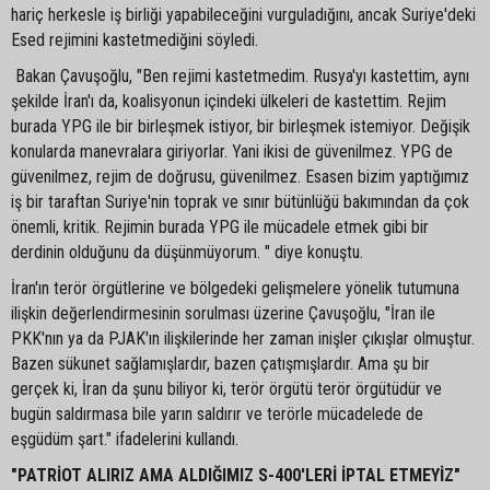
hariç herkesle iş birliği yapabileceğini vurguladığını, ancak Suriye'deki
Esed rejimini kastetmediğini söyledi.
Bakan Çavuşoğlu, "Ben rejimi kastetmedim. Rusya'yı kastettim, aynı
şekilde İran'ı da, koalisyonun içindeki ülkeleri de kastettim. Rejim
burada YPG ile bir birleşmek istiyor, bir birleşmek istemiyor. Değişik
konularda manevralara giriyorlar. Yani ikisi de güvenilmez. YPG de
güvenilmez, rejim de doğrusu, güvenilmez. Esasen bizim yaptığımız
iş bir taraftan Suriye'nin toprak ve sınır bütünlüğü bakımından da çok
önemli, kritik. Rejimin burada YPG ile mücadele etmek gibi bir
derdinin olduğunu da düşünmüyorum. " diye konuştu.
İran'ın terör örgütlerine ve bölgedeki gelişmelere yönelik tutumuna
ilişkin değerlendirmesinin sorulması üzerine Çavuşoğlu, "İran ile
PKK'nın ya da PJAK'ın ilişkilerinde her zaman inişler çıkışlar olmuştur.
Bazen sükunet sağlamışlardır, bazen çatışmışlardır. Ama şu bir
gerçek ki, İran da şunu biliyor ki, terör örgütü terör örgütüdür ve
bugün saldırmasa bile yarın saldırır ve terörle mücadelede de
eşgüdüm şart." ifadelerini kullandı.
"PATRİOT ALIRIZ AMA ALDIĞIMIZ S-400'LERİ İPTAL ETMEYİZ"