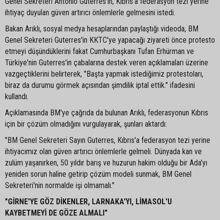
Genel Sekreteri Antonio Guterres'in, Kıbrıs'a federasyon tezi yerine
ihtiyaç duyulan güven artırıcı önlemlerle gelmesini istedi.
Bakan Arıklı, sosyal medya hesaplarından paylaştığı videoda, BM
Genel Sekreteri Guterres'in KKTC'ye yapacağı ziyareti önce protesto
etmeyi düşündüklerini fakat Cumhurbaşkanı Tufan Erhürman ve
Türkiye'nin Guterres'in çabalarına destek veren açıklamaları üzerine
vazgeçtiklerini belirterek, "Başta yapmak istediğimiz protestoları,
biraz da durumu görmek açısından şimdilik iptal ettik." ifadesini
kullandı.
Açıklamasında BM'ye çağrıda da bulunan Arıklı, federasyonun Kıbrıs
için bir çözüm olmadığını vurgulayarak, şunları aktardı:
"BM Genel Sekreteri Sayın Guterres, Kıbrıs'a federasyon tezi yerine
ihtiyacımız olan güven artırıcı önlemlerle gelmeli. Dünyada kan ve
zulüm yaşanırken, 50 yıldır barış ve huzurun hakim olduğu bir Ada'yı
yeniden sorun haline getirip çözüm modeli sunmak, BM Genel
Sekreteri'nin normalde işi olmamalı."
"GİRNE'YE GÖZ DİKENLER, LARNAKA'YI, LİMASOL'U
KAYBETMEYİ DE GÖZE ALMALI"