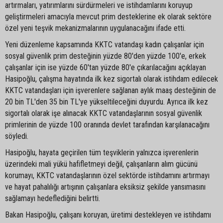
artırmaları, yatırımlarını sürdürmeleri ve istihdamlarını koruyup
geliştirmeleri amacıyla mevcut prim desteklerine ek olarak sektöre
özel yeni teşvik mekanizmalarının uygulanacağını ifade etti.
Yeni düzenleme kapsamında KKTC vatandaşı kadın çalışanlar için
sosyal güvenlik prim desteğinin yüzde 80'den yüzde 100'e, erkek
çalışanlar için ise yüzde 60'tan yüzde 80'e çıkarılacağını açıklayan
Hasipoğlu, çalışma hayatında ilk kez sigortalı olarak istihdam edilecek
KKTC vatandaşları için işverenlere sağlanan aylık maaş desteğinin de
20 bin TL'den 35 bin TL'ye yükseltileceğini duyurdu. Ayrıca ilk kez
sigortalı olarak işe alınacak KKTC vatandaşlarının sosyal güvenlik
primlerinin de yüzde 100 oranında devlet tarafından karşılanacağını
söyledi.
Hasipoğlu, hayata geçirilen tüm teşviklerin yalnızca işverenlerin
üzerindeki mali yükü hafifletmeyi değil, çalışanların alım gücünü
korumayı, KKTC vatandaşlarının özel sektörde istihdamını artırmayı
ve hayat pahalılığı artışının çalışanlara eksiksiz şekilde yansımasını
sağlamayı hedeflediğini belirtti.
Bakan Hasipoğlu, çalışanı koruyan, üretimi destekleyen ve istihdamı