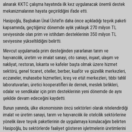
alınarak KKTC çalışma hayatında ilk kez uygulanacak önemli destek
mekanizmalarının hayata geçirildiğini ifade etti.
Hasipoğlu, Başbakan Ünal Üstel'in daha önce açıkladığı teşvik paketi
kapsamında, geçtiğimiz dönemde aylık yaklaşık 270 milyon TL
seviyesinde olan prim ve istihdam desteklerinin 350 milyon TL
seviyesine yükseltildiğini belirtti.
Mevcut uygulamada prim desteğinden yararlanan tarım ve
hayvancılık, üretim ve imalat sanayi, oto sanayi, inşaat, ulaşım ve
nakliyat, restoran, lokanta ve kafeler başta olmak üzere hizmet
sektörü, genel ticaret, oteller, berber, kuaför ve güzellik merkezleri,
eczaneler, muhasebe hizmetleri, kreş ve etüt merkezleri, tıbbi tahlil
laboratuvarları, üretici kooperatifleri ile dernek, meslek birlikleri,
odalar ve sendikalar için prim desteklerinin yeni dönemde de aynı
şekilde devam edeceğini kaydetti.
Bunun yanında, ülke ekonomisinin öncü sektörleri olarak nitelendirdiği
imalat ve üretim sanayi, tarım ve hayvancılık ile otelcilik sektörlerine
yönelik ilave teşvik paketlerinin de uygulamaya konulacağını belirten
Hasipoğlu, bu sektörlerde faaliyet gösteren işletmelerin üretimlerini