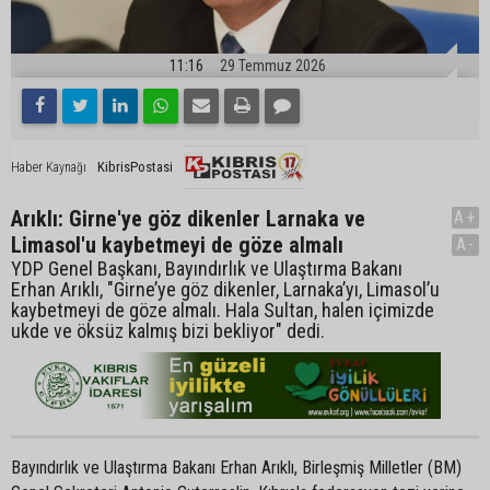
11:16
29 Temmuz 2026
KibrisPostasi
Haber Kaynağı
Arıklı: Girne'ye göz dikenler Larnaka ve
A+
Limasol'u kaybetmeyi de göze almalı
A-
YDP Genel Başkanı, Bayındırlık ve Ulaştırma Bakanı
Erhan Arıklı, "Girne’ye göz dikenler, Larnaka’yı, Limasol’u
kaybetmeyi de göze almalı. Hala Sultan, halen içimizde
ukde ve öksüz kalmış bizi bekliyor" dedi.
Bayındırlık ve Ulaştırma Bakanı Erhan Arıklı, Birleşmiş Milletler (BM)