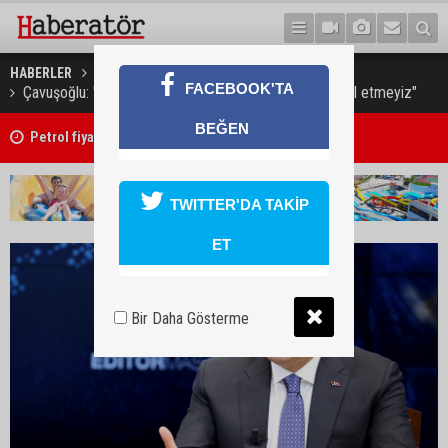
HABERLER
TÜRKİYE
FACEBOOK'TA
Çavuşoğlu: "Patriot alırız ama aldığımız S-400'leri iptal etmeyiz"
Petrol fiyatları yüseldi
BEĞEN
Concorde Aria Hotel kapılarını açtı
TWITTER'DA TAKİP
ET
Bir Daha Gösterme