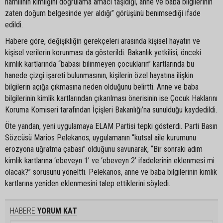
hamilinin kimliğini doğrulama amacı taşıdığı, anne ve baba bilgilerinin
zaten doğum belgesinde yer aldığı” görüşünü benimsediği ifade
edildi.
Habere göre, değişikliğin gerekçeleri arasında kişisel hayatın ve
kişisel verilerin korunması da gösterildi. Bakanlık yetkilisi, önceki
kimlik kartlarında “babası bilinmeyen çocukların” kartlarında bu
hanede çizgi işareti bulunmasının, kişilerin özel hayatına ilişkin
bilgilerin açığa çıkmasına neden olduğunu belirtti. Anne ve baba
bilgilerinin kimlik kartlarından çıkarılması önerisinin ise Çocuk Haklarını
Koruma Komiseri tarafından İçişleri Bakanlığı’na sunulduğu kaydedildi.
Öte yandan, yeni uygulamaya ELAM Partisi tepki gösterdi. Parti Basın
Sözcüsü Marios Pelekanos, uygulamanın “kutsal aile kurumunu
erozyona uğratma çabası” olduğunu savunarak, “Bir sonraki adım
kimlik kartlarına ‘ebeveyn 1’ ve ‘ebeveyn 2’ ifadelerinin eklenmesi mi
olacak?” sorusunu yöneltti. Pelekanos, anne ve baba bilgilerinin kimlik
kartlarına yeniden eklenmesini talep ettiklerini söyledi.
HABERE
YORUM KAT