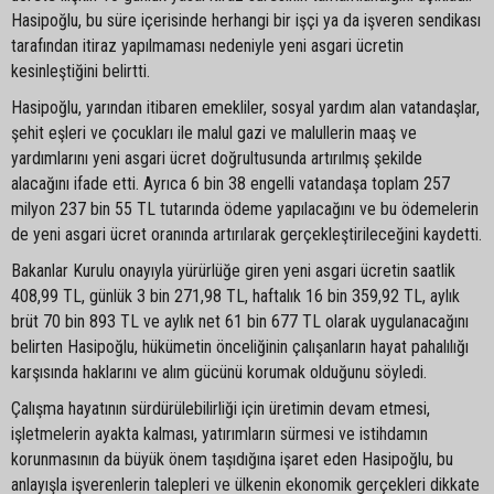
Hasipoğlu, bu süre içerisinde herhangi bir işçi ya da işveren sendikası
tarafından itiraz yapılmaması nedeniyle yeni asgari ücretin
kesinleştiğini belirtti.
Hasipoğlu, yarından itibaren emekliler, sosyal yardım alan vatandaşlar,
şehit eşleri ve çocukları ile malul gazi ve malullerin maaş ve
yardımlarını yeni asgari ücret doğrultusunda artırılmış şekilde
alacağını ifade etti. Ayrıca 6 bin 38 engelli vatandaşa toplam 257
milyon 237 bin 55 TL tutarında ödeme yapılacağını ve bu ödemelerin
de yeni asgari ücret oranında artırılarak gerçekleştirileceğini kaydetti.
Bakanlar Kurulu onayıyla yürürlüğe giren yeni asgari ücretin saatlik
408,99 TL, günlük 3 bin 271,98 TL, haftalık 16 bin 359,92 TL, aylık
brüt 70 bin 893 TL ve aylık net 61 bin 677 TL olarak uygulanacağını
belirten Hasipoğlu, hükümetin önceliğinin çalışanların hayat pahalılığı
karşısında haklarını ve alım gücünü korumak olduğunu söyledi.
Çalışma hayatının sürdürülebilirliği için üretimin devam etmesi,
işletmelerin ayakta kalması, yatırımların sürmesi ve istihdamın
korunmasının da büyük önem taşıdığına işaret eden Hasipoğlu, bu
anlayışla işverenlerin talepleri ve ülkenin ekonomik gerçekleri dikkate