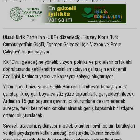
Ulusal Birlik Partisi’nin (UBP) düzenlediği “Kuzey Kıbrıs Türk
Cumhuriyeti’nin Güçlü, Egemen Geleceği İçin Vizyon ve Proje
Çalıştayı” bugün başlıyor.
KKTC’nin geleceğine yönelik vizyon, politika ve projelerin ortak akıl
doğrultusunda şekillendirilmesini amaçlayan çalıştayın en önemli
özelliğini, katılımcı yapısı ve kapsayıcı anlayışı oluşturuyor.
Yakın Doğu Üniversitesi Sağlık Bilimleri Fakültesi’nde başlayacak
çalıştay, ilk üç gün boyunca yüz yüze toplantılarla gerçekleştirilecek.
Ardından 15 gün boyunca çevrim içi oturumlarla devam edecek
süreçte, farklı kesimlerin katkıları alınarak geniş kapsamlı bir istişare
ortamı oluşturulacak.
Siyaset, akademi, iş dünyası, meslek örgütleri, sivil toplum kuruluşları
ve ilgili paydaşların katkı sunacağı çalıştayda; ülkenin öncelikli