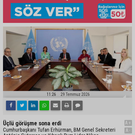
11:26
29 Temmuz 2026
Üçlü görüşme sona erdi
A+
Cumhurbaşkanı Tufan Erhürman, BM Genel Sekreteri
A-