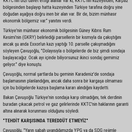
KKTC'nin bizi davet ettiği alanlar var ki, KKTC'nin kuzeyinden, Karpaz
bölgesinden başlayıp hatta kuzeyinden Türkiye tarafına doğru yine
doğudan aşağıya doğru inen bir alan var. Bir de, bizim münhasır
ekonomik bölgemiz var." yanıtını verdi.
Türkiye'nin münhasır ekonomik bölgesinin Güney Kıbrıs Rum
Kesimi'nin (GKRY) belirlediği parsellerin bir kısmıyla da çakıştığını
ancak şu anda Exxon'un kazı yaptığı 10. parselle çakışmadığını
söyleyen Çavuşoğlu, "Dolayısıyla o bölgelerde de biz şimdi sondaja
başlayacağız. Ocak ayı içinde biliyorsunuz ikinci sondaj gemimiz
geliyor." diye konuştu.
Çavuşoğlu, normal şartlarda bu geminin Karadeniz'de sondaja
başlamasının planlandığını, ancak daha sonra bir kargaşa olmaması
için bu bölgelerde kazıya başlama kararı alındığını kaydetti.
Bakan Çavuşoğlu Türkiye'nin sondaja karşı olmadığını, tek derdinin
buradan çıkacak petrol ve gaz gelirlerinde KKTC'nin haklarının garanti
altına alınarak korunması olduğunu söyledi.
"TEHDİT KARŞISINDA TEREDDÜT ETMEYİZ"
Çavuşoğlu, "Yarın sabah uyandığımızda YPG ya da SDG rejimle