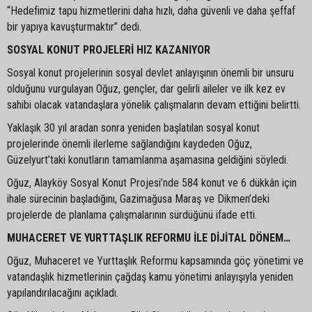
“Hedefimiz tapu hizmetlerini daha hızlı, daha güvenli ve daha şeffaf
bir yapıya kavuşturmaktır” dedi.
SOSYAL KONUT PROJELERİ HIZ KAZANIYOR
Sosyal konut projelerinin sosyal devlet anlayışının önemli bir unsuru
olduğunu vurgulayan Oğuz, gençler, dar gelirli aileler ve ilk kez ev
sahibi olacak vatandaşlara yönelik çalışmaların devam ettiğini belirtti.
Yaklaşık 30 yıl aradan sonra yeniden başlatılan sosyal konut
projelerinde önemli ilerleme sağlandığını kaydeden Oğuz,
Güzelyurt’taki konutların tamamlanma aşamasına geldiğini söyledi.
Oğuz, Alayköy Sosyal Konut Projesi’nde 584 konut ve 6 dükkân için
ihale sürecinin başladığını, Gazimağusa Maraş ve Dikmen’deki
projelerde de planlama çalışmalarının sürdüğünü ifade etti.
MUHACERET VE YURTTAŞLIK REFORMU İLE DİJİTAL DÖNEM…
Oğuz, Muhaceret ve Yurttaşlık Reformu kapsamında göç yönetimi ve
vatandaşlık hizmetlerinin çağdaş kamu yönetimi anlayışıyla yeniden
yapılandırılacağını açıkladı.