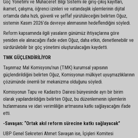
Göç Yönetimi ve Muhaceret Bilgi Sistemi ile giriş-çıkış kayıtları,
ikamet, çalışma, öğrenci izinleri ve vatandaşlık işlemlerinin dijital
ortamda daha hızlı, güvenli ve şeffaf yürütüleceğini belirten Oğuz,
sistemin Kasım 2026’da devreye alınmasının hedeflendiğini söyledi.
Reform kapsamında ilgili yasaların günümüz ihtiyaçlarına göre
yeniden ele alınacağını ifade eden Oğuz, daha etkin, denetlenebilir ve
sürdürülebilir bir göç yönetimi oluşturulacağını kaydetti.
TMK GÜÇLENDİRİLİYOR
Taşınmaz Mal Komisyonu’nun (TMK) kurumsal yapısının
güçlendirildiğini belirten Oğuz, Komisyonun mülkiyet uyuşmazlıklarının
çözümünde önemli bir mekanizma olduğunu söyledi.
Komisyonun Tapu ve Kadastro Dairesi bünyesinde ayrı bir birim
olarak yapılandırıldığını belirten Oğuz, bu düzenlemenin işlemlerin
hızlanmasına ve idari verimliliğin artmasına katkı sağlayacağını ifade
etti.
-Savaşan: “Ortak akıl reform sürecine katkı sağlayacak”
UBP Genel Sekreteri Ahmet Savaşan ise, İçişleri Komitesi