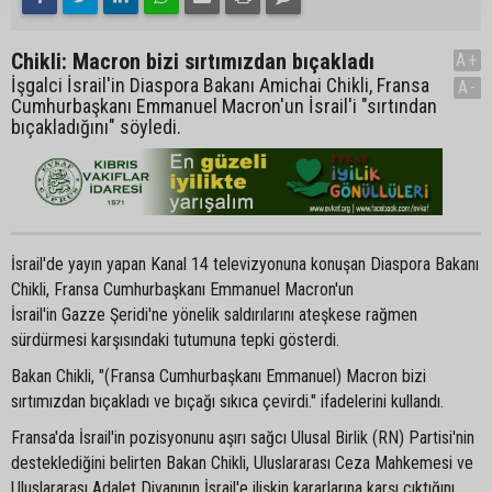
Chikli: Macron bizi sırtımızdan bıçakladı
A+
İşgalci İsrail'in Diaspora Bakanı Amichai Chikli, Fransa
A-
Cumhurbaşkanı Emmanuel Macron'un İsrail'i "sırtından
bıçakladığını" söyledi.
İsrail'de yayın yapan Kanal 14 televizyonuna konuşan Diaspora Bakanı
Chikli, Fransa Cumhurbaşkanı Emmanuel Macron'un
İsrail'in Gazze Şeridi'ne yönelik saldırılarını ateşkese rağmen
sürdürmesi karşısındaki tutumuna tepki gösterdi.
Bakan Chikli, "(Fransa Cumhurbaşkanı Emmanuel) Macron bizi
sırtımızdan bıçakladı ve bıçağı sıkıca çevirdi." ifadelerini kullandı.
Fransa'da İsrail'in pozisyonunu aşırı sağcı Ulusal Birlik (RN) Partisi'nin
desteklediğini belirten Bakan Chikli, Uluslararası Ceza Mahkemesi ve
Uluslararası Adalet Divanının İsrail'e ilişkin kararlarına karşı çıktığını