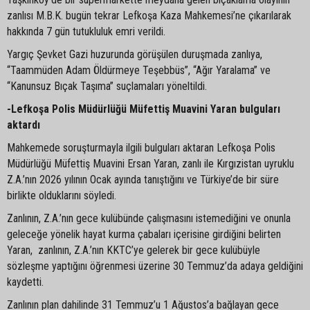
zanlısı M.B.K. bugün tekrar Lefkoşa Kaza Mahkemesi’ne çıkarılarak
hakkında 7 gün tutukluluk emri verildi.
Yargıç Şevket Gazi huzurunda görüşülen duruşmada zanlıya,
“Taammüden Adam Öldürmeye Teşebbüs”, “Ağır Yaralama” ve
“Kanunsuz Bıçak Taşıma” suçlamaları yöneltildi.
-Lefkoşa Polis Müdürlüğü Müfettiş Muavini Yaran bulguları
aktardı
Mahkemede soruşturmayla ilgili bulguları aktaran Lefkoşa Polis
Müdürlüğü Müfettiş Muavini Ersan Yaran, zanlı ile Kırgızistan uyruklu
Z.A.’nın 2026 yılının Ocak ayında tanıştığını ve Türkiye’de bir süre
birlikte olduklarını söyledi.
Zanlının, Z.A.’nın gece kulübünde çalışmasını istemediğini ve onunla
geleceğe yönelik hayat kurma çabaları içerisine girdiğini belirten
Yaran, zanlının, Z.A.’nın KKTC’ye gelerek bir gece kulübüyle
sözleşme yaptığını öğrenmesi üzerine 30 Temmuz’da adaya geldiğini
kaydetti.
Zanlının plan dahilinde 31 Temmuz’u 1 Ağustos’a bağlayan gece