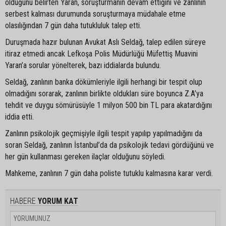
olduğunu belirten Yaran, soruşturmanın devam ettiğini ve zanlının
serbest kalması durumunda soruşturmaya müdahale etme
olasılığından 7 gün daha tutukluluk talep etti.
Duruşmada hazır bulunan Avukat Aslı Seldağ, talep edilen süreye
itiraz etmedi ancak Lefkoşa Polis Müdürlüğü Müfettiş Muavini
Yaran’a sorular yönelterek, bazı iddialarda bulundu.
Seldağ, zanlının banka dökümleriyle ilgili herhangi bir tespit olup
olmadığını sorarak, zanlının birlikte oldukları süre boyunca Z.A’ya
tehdit ve duygu sömürüsüyle 1 milyon 500 bin TL para akatardığını
iddia etti.
Zanlının psikolojik geçmişiyle ilgili tespit yapılıp yapılmadığını da
soran Seldağ, zanlının İstanbul’da da psikolojik tedavi gördüğünü ve
her gün kullanması gereken ilaçlar olduğunu söyledi.
Mahkeme, zanlının 7 gün daha poliste tutuklu kalmasına karar verdi.
HABERE
YORUM KAT