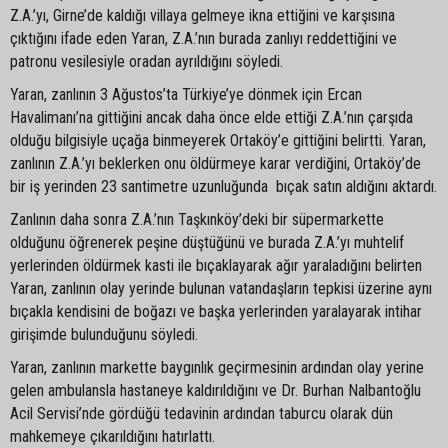
Z.A.’yı, Girne’de kaldığı villaya gelmeye ikna ettiğini ve karşısına
çıktığını ifade eden Yaran, Z.A.’nın burada zanlıyı reddettiğini ve
patronu vesilesiyle oradan ayrıldığını söyledi.
Yaran, zanlının 3 Ağustos’ta Türkiye’ye dönmek için Ercan
Havalimanı’na gittiğini ancak daha önce elde ettiği Z.A.’nın çarşıda
olduğu bilgisiyle uçağa binmeyerek Ortaköy’e gittiğini belirtti. Yaran,
zanlının Z.A.’yı beklerken onu öldürmeye karar verdiğini, Ortaköy’de
bir iş yerinden 23 santimetre uzunluğunda bıçak satın aldığını aktardı.
Zanlının daha sonra Z.A.’nın Taşkınköy’deki bir süpermarkette
olduğunu öğrenerek peşine düştüğünü ve burada Z.A.’yı muhtelif
yerlerinden öldürmek kasti ile bıçaklayarak ağır yaraladığını belirten
Yaran, zanlının olay yerinde bulunan vatandaşların tepkisi üzerine aynı
bıçakla kendisini de boğazı ve başka yerlerinden yaralayarak intihar
girişimde bulunduğunu söyledi.
Yaran, zanlının markette baygınlık geçirmesinin ardından olay yerine
gelen ambulansla hastaneye kaldırıldığını ve Dr. Burhan Nalbantoğlu
Acil Servisi’nde gördüğü tedavinin ardından taburcu olarak dün
mahkemeye çıkarıldığını hatırlattı.