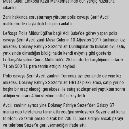
Musa Güler, Lefkoşa Kaza Mahkemesi’nde dün yargıç huzuruna
çıkarıldı.
Zanlı hakkında soruşturmayı yürüten polis çavuşu Şerif Avcil,
mahkemede olayla ilgili bulguları anlattı.
Lefkoşa Polis Müdürlüğü’ne bağlı Adli Şube’de görev yapan polis
çavuşu Şerif Avcil, zanlı Musa Güler’in 10 Ağustos 2017 tarihinde, kız
arkadaşı Dolunay Fahriye Sezer’e ait Dumlupınar’da bulunan evi, satış
yetkisinde olmadığını bildiği halde kendi eviymiş gibi gösterip
Lefkoşa’da sakin Cuma Mutlutürk’e 25 bin sterlin karşılığında satarak
71 bin 500 TL para temin ettiğini söyledi.
Polis çavuşu Şerif Avcil, zanlının Temmuz ayı içerisinde de yine kız
arkadaşı Dolunay Fahriye Sezer’e ait HR137 plaklı aracı, satıp yerine
başka bir araç alacağı gerekçesi ile satış sözleşmesi yaptıktan sonra
aldığını ve aracı 4 bin sterline sattığını kaydetti.
Avcil, zanlının ayrıca yine Dolunay Fahriye Sezer’den Galaxy S7
marka cep telefonunu tamir ettireceğini söyleyerek Sezer’e ait konu
telefonu ve tamir parası olarak bin 200 TL para aldığını ancak parayı
ve telefonu Sezer’e geri vermediğini ifade etti.