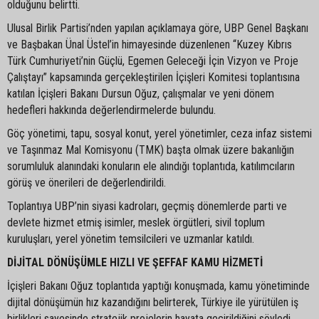
olduğunu belirtti.
Ulusal Birlik Partisi’nden yapılan açıklamaya göre, UBP Genel Başkanı
ve Başbakan Ünal Üstel’in himayesinde düzenlenen “Kuzey Kıbrıs
Türk Cumhuriyeti’nin Güçlü, Egemen Geleceği İçin Vizyon ve Proje
Çalıştayı” kapsamında gerçekleştirilen İçişleri Komitesi toplantısına
katılan İçişleri Bakanı Dursun Oğuz, çalışmalar ve yeni dönem
hedefleri hakkında değerlendirmelerde bulundu.
Göç yönetimi, tapu, sosyal konut, yerel yönetimler, ceza infaz sistemi
ve Taşınmaz Mal Komisyonu (TMK) başta olmak üzere bakanlığın
sorumluluk alanındaki konuların ele alındığı toplantıda, katılımcıların
görüş ve önerileri de değerlendirildi.
Toplantıya UBP’nin siyasi kadroları, geçmiş dönemlerde parti ve
devlete hizmet etmiş isimler, meslek örgütleri, sivil toplum
kuruluşları, yerel yönetim temsilcileri ve uzmanlar katıldı.
DİJİTAL DÖNÜŞÜMLE HIZLI VE ŞEFFAF KAMU HİZMETİ
İçişleri Bakanı Oğuz toplantıda yaptığı konuşmada, kamu yönetiminde
dijital dönüşümün hız kazandığını belirterek, Türkiye ile yürütülen iş
birlikleri sayesinde stratejik projelerin hayata geçirildiğini söyledi.