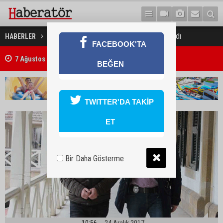
Çevresindeki herkesi dolandırdı
HABERLER
GÜNDEM
FACEBOOK'TA
7 Ağustos 2026 Döviz Kurları
BEĞEN
TWITTER'DA TAKİP
ET
Bir Daha Gösterme
10:56
24 Aralık 2017