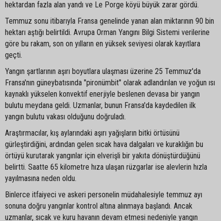
hektardan fazla alan yandı ve Le Porge köyü büyük zarar gördü.
Temmuz sonu itibarıyla Fransa genelinde yanan alan miktarının 90 bin
hektarı aştığı belirtildi. Avrupa Orman Yangını Bilgi Sistemi verilerine
göre bu rakam, son on yılların en yüksek seviyesi olarak kayıtlara
geçti.
Yangın şartlarının aşırı boyutlara ulaşması üzerine 25 Temmuz'da
Fransa'nın güneybatısında "pironümbit" olarak adlandırılan ve yoğun ısı
kaynaklı yükselen konvektif enerjiyle beslenen devasa bir yangın
bulutu meydana geldi. Uzmanlar, bunun Fransa'da kaydedilen ilk
yangın bulutu vakası olduğunu doğruladı.
Araştırmacılar, kış aylarındaki aşırı yağışların bitki örtüsünü
gürleştirdiğini, ardından gelen sıcak hava dalgaları ve kuraklığın bu
örtüyü kurutarak yangınlar için elverişli bir yakıta dönüştürdüğünü
belirtti. Saatte 65 kilometre hıza ulaşan rüzgarlar ise alevlerin hızla
yayılmasına neden oldu.
Binlerce itfaiyeci ve askeri personelin müdahalesiyle temmuz ayı
sonuna doğru yangınlar kontrol altına alınmaya başlandı. Ancak
uzmanlar, sıcak ve kuru havanın devam etmesi nedeniyle yangın