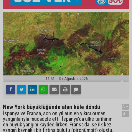
11:51
07 Ağustos 2026
New York büyüklüğünde alan küle döndü
A+
İspanya ve Fransa, son on yılların en yıkıcı orman
A-
yangınlarıyla mücadele etti. İspanya'da ülke tarihinin
en büyük yangını kaydedilirken, Fransa'da ise ilk kez
yangın kaynaklı bir fırtına bulutu (pironümbit) oluştu.