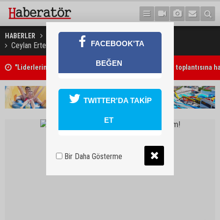
HABERLER
KÜLTÜR & SANAT
FACEBOOK'TA
Ceylan Ertem’den Nuriye ve Semih’e selam!
BEĞEN
"Liderlerin yapacağı görüşme, yeni ve sonuç alıcı 5+1 toplantısına ha
niteliği taşıyor"
TWITTER'DA TAKİP
ET
Bir Daha Gösterme