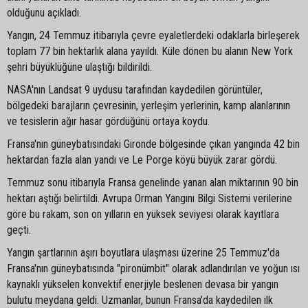
olduğunu açıkladı.
Yangın, 24 Temmuz itibarıyla çevre eyaletlerdeki odaklarla birleşerek
toplam 77 bin hektarlık alana yayıldı. Küle dönen bu alanın New York
şehri büyüklüğüne ulaştığı bildirildi.
NASA'nın Landsat 9 uydusu tarafından kaydedilen görüntüler,
bölgedeki barajların çevresinin, yerleşim yerlerinin, kamp alanlarının
ve tesislerin ağır hasar gördüğünü ortaya koydu.
Fransa'nın güneybatısındaki Gironde bölgesinde çıkan yangında 42 bin
hektardan fazla alan yandı ve Le Porge köyü büyük zarar gördü.
Temmuz sonu itibarıyla Fransa genelinde yanan alan miktarının 90 bin
hektarı aştığı belirtildi. Avrupa Orman Yangını Bilgi Sistemi verilerine
göre bu rakam, son on yılların en yüksek seviyesi olarak kayıtlara
geçti.
Yangın şartlarının aşırı boyutlara ulaşması üzerine 25 Temmuz'da
Fransa'nın güneybatısında "pironümbit" olarak adlandırılan ve yoğun ısı
kaynaklı yükselen konvektif enerjiyle beslenen devasa bir yangın
bulutu meydana geldi. Uzmanlar, bunun Fransa'da kaydedilen ilk