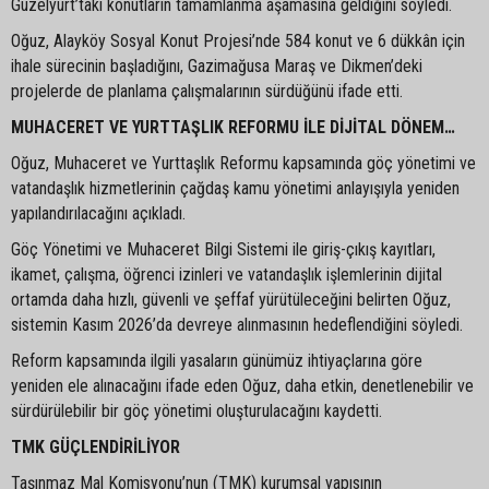
Güzelyurt’taki konutların tamamlanma aşamasına geldiğini söyledi.
Oğuz, Alayköy Sosyal Konut Projesi’nde 584 konut ve 6 dükkân için
ihale sürecinin başladığını, Gazimağusa Maraş ve Dikmen’deki
projelerde de planlama çalışmalarının sürdüğünü ifade etti.
MUHACERET VE YURTTAŞLIK REFORMU İLE DİJİTAL DÖNEM…
Oğuz, Muhaceret ve Yurttaşlık Reformu kapsamında göç yönetimi ve
vatandaşlık hizmetlerinin çağdaş kamu yönetimi anlayışıyla yeniden
yapılandırılacağını açıkladı.
Göç Yönetimi ve Muhaceret Bilgi Sistemi ile giriş-çıkış kayıtları,
ikamet, çalışma, öğrenci izinleri ve vatandaşlık işlemlerinin dijital
ortamda daha hızlı, güvenli ve şeffaf yürütüleceğini belirten Oğuz,
sistemin Kasım 2026’da devreye alınmasının hedeflendiğini söyledi.
Reform kapsamında ilgili yasaların günümüz ihtiyaçlarına göre
yeniden ele alınacağını ifade eden Oğuz, daha etkin, denetlenebilir ve
sürdürülebilir bir göç yönetimi oluşturulacağını kaydetti.
TMK GÜÇLENDİRİLİYOR
Taşınmaz Mal Komisyonu’nun (TMK) kurumsal yapısının