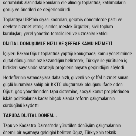
sorumluluk alanındaki konuların ele alındığı toplantıda, katılımcıların
görüş ve önerileri de değerlendirildi.
Toplantıya UBP’nin siyasi kadroları, geçmiş dönemlerde parti ve
devlete hizmet etmiş isimler, meslek örgütleri, sivil toplum
kuruluşları, yerel yönetim temsilcileri ve uzmanlar katıldı.
DİJİTAL DÖNÜŞÜMLE HIZLI VE ŞEFFAF KAMU HİZMETİ
İçişleri Bakanı Oğuz toplantıda yaptığı konuşmada, kamu yönetiminde
dijital dönüşümün hız kazandığını belirterek, Türkiye ile yürütülen iş
birlikleri sayesinde stratejik projelerin hayata geçirildiğini söyledi.
Hedeflerinin vatandaşlara daha hızlı, güvenli ve şeffaf hizmet sunan
güçlü kurumlara sahip bir KKTC oluşturmak olduğunu ifade eden
Oğuz, göç yönetiminden tapu sistemine, sosyal konut projelerinden
iskân politikalarına kadar birçok alanda reform çalışmalarının
sürdüğünü kaydetti.
TAPUDA DİJİTAL DÖNEM...
Tapu ve Kadastro Dairesi’nde yürütülen dönüşüm çalışmalarının
önemli bir aşamaya geldiğini belirten Oğuz, Türkiye’nin teknik