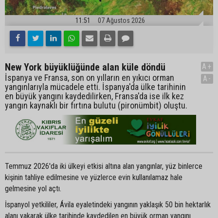
11:51
07 Ağustos 2026
New York büyüklüğünde alan küle döndü
A+
İspanya ve Fransa, son on yılların en yıkıcı orman
A-
yangınlarıyla mücadele etti. İspanya'da ülke tarihinin
en büyük yangını kaydedilirken, Fransa'da ise ilk kez
yangın kaynaklı bir fırtına bulutu (pironümbit) oluştu.
Temmuz 2026'da iki ülkeyi etkisi altına alan yangınlar, yüz binlerce
kişinin tahliye edilmesine ve yüzlerce evin kullanılamaz hale
gelmesine yol açtı.
İspanyol yetkililer, Ávila eyaletindeki yangının yaklaşık 50 bin hektarlık
alanı yakarak ülke tarihinde kaydedilen en büyük orman yangını