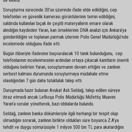
de ekledi.
Soruşturma sürecinde 30’un üzerinde ifade elde edildiğini, cep
telefonları ve güvenlik kamerası görüntülerinin temin edildiğini,
saldırıda kullanılan bıçak ile çeşitli materyallerin emare olarak
alındığını kaydeden Yaran, kan örneklerinin DNA analizi için Ankara’ya
gönderildiğini ve toplanan parmak izlerinin Polis Genel Müdürlüğü’nde
incelemede olduğunu ifade etti.
Bugün itibariyle ifadesine başvurulacak 10 tanık bulunduğunu, cep
telefonlarının incelenmesinin ardından ortaya çıkacak kanıtların önemli
olduğunu belirten Yaran, soruşturmanın devam ettiğini ve zanlının
serbest kalması durumunda soruşturmaya müdahale etme
olasılığından 7 gün daha tutukluluk talep etti.
Duruşmada hazır bulunan Avukat Aslı Seldağ, talep edilen süreye
itiraz etmedi ancak Lefkoşa Polis Müdürlüğü Müfettiş Muavini
Yaran’a sorular yönelterek, bazı iddialarda bulundu.
Seldağ, zanlının banka dökümleriyle ilgili herhangi bir tespit olup
olmadığını sorarak, zanlının birlikte oldukları süre boyunca Z.A’ya
tehdit ve duygu sömürüsüyle 1 milyon 500 bin TL para akatardığını