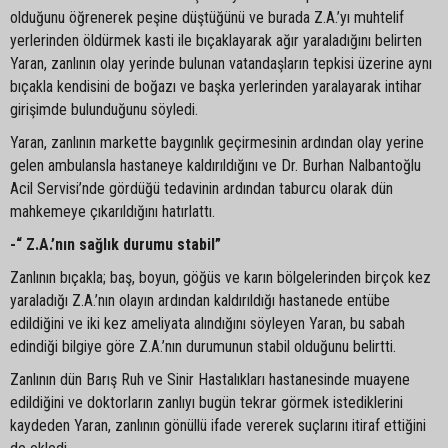
olduğunu öğrenerek peşine düştüğünü ve burada Z.A.’yı muhtelif
yerlerinden öldürmek kasti ile bıçaklayarak ağır yaraladığını belirten
Yaran, zanlının olay yerinde bulunan vatandaşların tepkisi üzerine aynı
bıçakla kendisini de boğazı ve başka yerlerinden yaralayarak intihar
girişimde bulunduğunu söyledi.
Yaran, zanlının markette baygınlık geçirmesinin ardından olay yerine
gelen ambulansla hastaneye kaldırıldığını ve Dr. Burhan Nalbantoğlu
Acil Servisi’nde gördüğü tedavinin ardından taburcu olarak dün
mahkemeye çıkarıldığını hatırlattı.
-“ Z.A.’nın sağlık durumu stabil”
Zanlının bıçakla; baş, boyun, göğüs ve karın bölgelerinden birçok kez
yaraladığı Z.A.’nın olayın ardından kaldırıldığı hastanede entübe
edildiğini ve iki kez ameliyata alındığını söyleyen Yaran, bu sabah
edindiği bilgiye göre Z.A.’nın durumunun stabil olduğunu belirtti.
Zanlının dün Barış Ruh ve Sinir Hastalıkları hastanesinde muayene
edildiğini ve doktorların zanlıyı bugün tekrar görmek istediklerini
kaydeden Yaran, zanlının gönüllü ifade vererek suçlarını itiraf ettiğini