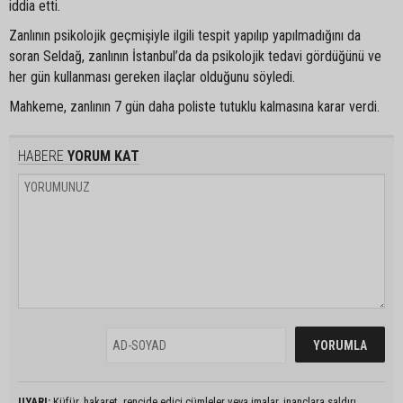
iddia etti.
Zanlının psikolojik geçmişiyle ilgili tespit yapılıp yapılmadığını da
soran Seldağ, zanlının İstanbul’da da psikolojik tedavi gördüğünü ve
her gün kullanması gereken ilaçlar olduğunu söyledi.
Mahkeme, zanlının 7 gün daha poliste tutuklu kalmasına karar verdi.
HABERE
YORUM KAT
UYARI:
Küfür, hakaret, rencide edici cümleler veya imalar, inançlara saldırı