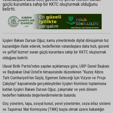
güçlü kurumlara sahip bir KKTC oluşturmak olduğunu
belirtti.
İçişleri Bakanı Dursun Oğuz, kamu yönetiminde dijital dönüşümün hız
kazandığını ifade ederek, hedeflerinin vatandaşlara daha hızlı, güvenli
ve şeffaf hizmet sunan güçlü kurumlara sahip bir KKTC oluşturmak
olduğunu belirtti.
Ulusal Birlik Partisi’nden yapılan açıklamaya göre, UBP Genel Başkanı
ve Başbakan Ünal Üstel’in himayesinde düzenlenen “Kuzey Kıbrıs
Türk Cumhuriyeti’nin Güçlü, Egemen Geleceği İçin Vizyon ve Proje
Çalıştayı” kapsamında gerçekleştirilen İçişleri Komitesi toplantısına
katılan İçişleri Bakanı Dursun Oğuz, çalışmalar ve yeni dönem
hedefleri hakkında değerlendirmelerde bulundu.
Göç yönetimi, tapu, sosyal konut, yerel yönetimler, ceza infaz sistemi
ve Taşınmaz Mal Komisyonu (TMK) başta olmak üzere bakanlığın