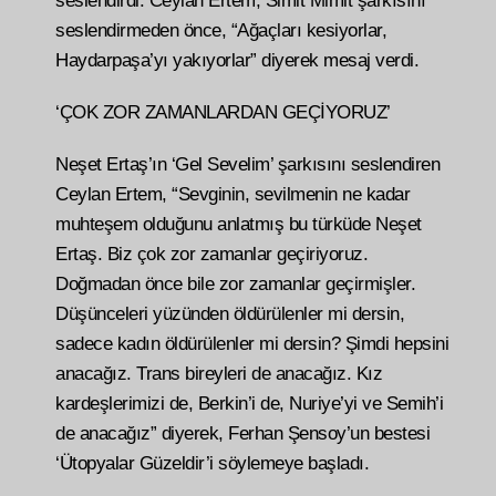
seslendirdi. Ceylan Ertem, Simit Mimit şarkısını
seslendirmeden önce, “Ağaçları kesiyorlar,
Haydarpaşa’yı yakıyorlar” diyerek mesaj verdi.
‘ÇOK ZOR ZAMANLARDAN GEÇİYORUZ’
Neşet Ertaş’ın ‘Gel Sevelim’ şarkısını seslendiren
Ceylan Ertem, “Sevginin, sevilmenin ne kadar
muhteşem olduğunu anlatmış bu türküde Neşet
Ertaş. Biz çok zor zamanlar geçiriyoruz.
Doğmadan önce bile zor zamanlar geçirmişler.
Düşünceleri yüzünden öldürülenler mi dersin,
sadece kadın öldürülenler mi dersin? Şimdi hepsini
anacağız. Trans bireyleri de anacağız. Kız
kardeşlerimizi de, Berkin’i de, Nuriye’yi ve Semih’i
de anacağız” diyerek, Ferhan Şensoy’un bestesi
‘Ütopyalar Güzeldir’i söylemeye başladı.