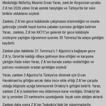
Müdürlüğü Müfettiş Muavini Ersan Yaran, zanlı ile Kırgızistan uyruklu
Z.A.’nın 2026 yılının Ocak ayında tanıştığını ve Türkiye’de bir süre
birlikte olduklarını söyledi.
Zanlının, Z.A.’nın gece kulübünde çalışmasını istemediğini ve onunla
geleceğe yönelik hayat kurma çabaları içerisine girdiğini belirten
Yaran, zanlının, Z.A.’nın KKTC’ye gelerek bir gece kulübüyle
sözleşme yaptığını öğrenmesi üzerine 30 Temmuz’da adaya geldiğini
kaydetti.
Zanlının plan dahilinde 31 Temmuz’u 1 Ağustos’a bağlayan gece
Z.A.’yı, Girne’de kaldığı villaya gelmeye ikna ettiğini ve karşısına
çıktığını ifade eden Yaran, Z.A.’nın burada zanlıyı reddettiğini ve
patronu vesilesiyle oradan ayrıldığını söyledi.
Yaran, zanlının 3 Ağustos’ta Türkiye’ye dönmek için Ercan
Havalimanı’na gittiğini ancak daha önce elde ettiği Z.A.’nın çarşıda
olduğu bilgisiyle uçağa binmeyerek Ortaköy’e gittiğini belirtti. Yaran,
zanlının Z.A.’yı beklerken onu öldürmeye karar verdiğini, Ortaköy’de
bir iş yerinden 23 santimetre uzunluğunda bıçak satın aldığını aktardı.
Zanlının daha sonra Z.A.’nın Taşkınköy’deki bir süpermarkette