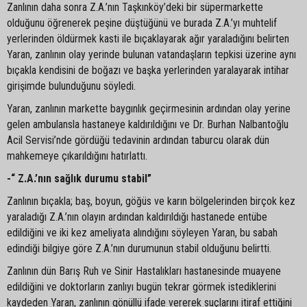
Zanlının daha sonra Z.A.’nın Taşkınköy’deki bir süpermarkette
olduğunu öğrenerek peşine düştüğünü ve burada Z.A.’yı muhtelif
yerlerinden öldürmek kasti ile bıçaklayarak ağır yaraladığını belirten
Yaran, zanlının olay yerinde bulunan vatandaşların tepkisi üzerine aynı
bıçakla kendisini de boğazı ve başka yerlerinden yaralayarak intihar
girişimde bulunduğunu söyledi.
Yaran, zanlının markette baygınlık geçirmesinin ardından olay yerine
gelen ambulansla hastaneye kaldırıldığını ve Dr. Burhan Nalbantoğlu
Acil Servisi’nde gördüğü tedavinin ardından taburcu olarak dün
mahkemeye çıkarıldığını hatırlattı.
-“ Z.A.’nın sağlık durumu stabil”
Zanlının bıçakla; baş, boyun, göğüs ve karın bölgelerinden birçok kez
yaraladığı Z.A.’nın olayın ardından kaldırıldığı hastanede entübe
edildiğini ve iki kez ameliyata alındığını söyleyen Yaran, bu sabah
edindiği bilgiye göre Z.A.’nın durumunun stabil olduğunu belirtti.
Zanlının dün Barış Ruh ve Sinir Hastalıkları hastanesinde muayene
edildiğini ve doktorların zanlıyı bugün tekrar görmek istediklerini
kaydeden Yaran, zanlının gönüllü ifade vererek suçlarını itiraf ettiğini