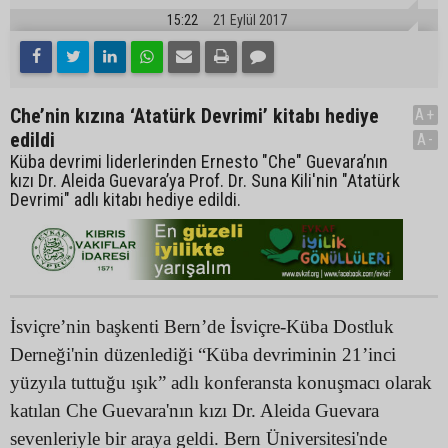
15:22
21 Eylül 2017
Che’nin kızına ‘Atatürk Devrimi’ kitabı hediye
A+
edildi
A-
Küba devrimi liderlerinden Ernesto "Che" Guevara’nın
kızı Dr. Aleida Guevara’ya Prof. Dr. Suna Kili'nin "Atatürk
Devrimi" adlı kitabı hediye edildi.
İsviçre’nin başkenti Bern’de İsviçre-Küba Dostluk
Derneği'nin düzenlediği “Küba devriminin 21’inci
yüzyıla tuttuğu ışık” adlı konferansta konuşmacı olarak
katılan Che Guevara'nın kızı Dr. Aleida Guevara
sevenleriyle bir araya geldi. Bern Üniversitesi'nde