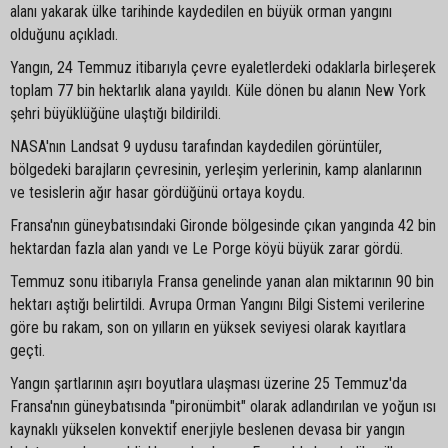
alanı yakarak ülke tarihinde kaydedilen en büyük orman yangını
olduğunu açıkladı.
Yangın, 24 Temmuz itibarıyla çevre eyaletlerdeki odaklarla birleşerek
toplam 77 bin hektarlık alana yayıldı. Küle dönen bu alanın New York
şehri büyüklüğüne ulaştığı bildirildi.
NASA'nın Landsat 9 uydusu tarafından kaydedilen görüntüler,
bölgedeki barajların çevresinin, yerleşim yerlerinin, kamp alanlarının
ve tesislerin ağır hasar gördüğünü ortaya koydu.
Fransa'nın güneybatısındaki Gironde bölgesinde çıkan yangında 42 bin
hektardan fazla alan yandı ve Le Porge köyü büyük zarar gördü.
Temmuz sonu itibarıyla Fransa genelinde yanan alan miktarının 90 bin
hektarı aştığı belirtildi. Avrupa Orman Yangını Bilgi Sistemi verilerine
göre bu rakam, son on yılların en yüksek seviyesi olarak kayıtlara
geçti.
Yangın şartlarının aşırı boyutlara ulaşması üzerine 25 Temmuz'da
Fransa'nın güneybatısında "pironümbit" olarak adlandırılan ve yoğun ısı
kaynaklı yükselen konvektif enerjiyle beslenen devasa bir yangın