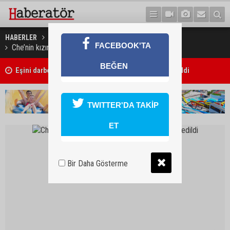
HABERLER
YAŞAM
FACEBOOK'TA
Che’nin kızına ‘Atatürk Devrimi’ kitabı hediye edildi
BEĞEN
Eşini darbettiği iddia edilen zanlı cezaevine gönderildi
TWITTER'DA TAKİP
ET
Bir Daha Gösterme