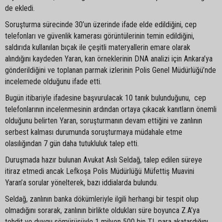
de ekledi.
Soruşturma sürecinde 30’un üzerinde ifade elde edildiğini, cep
telefonları ve güvenlik kamerası görüntülerinin temin edildiğini,
saldırıda kullanılan bıçak ile çeşitli materyallerin emare olarak
alındığını kaydeden Yaran, kan örneklerinin DNA analizi için Ankara’ya
gönderildiğini ve toplanan parmak izlerinin Polis Genel Müdürlüğü’nde
incelemede olduğunu ifade etti.
Bugün itibariyle ifadesine başvurulacak 10 tanık bulunduğunu, cep
telefonlarının incelenmesinin ardından ortaya çıkacak kanıtların önemli
olduğunu belirten Yaran, soruşturmanın devam ettiğini ve zanlının
serbest kalması durumunda soruşturmaya müdahale etme
olasılığından 7 gün daha tutukluluk talep etti.
Duruşmada hazır bulunan Avukat Aslı Seldağ, talep edilen süreye
itiraz etmedi ancak Lefkoşa Polis Müdürlüğü Müfettiş Muavini
Yaran’a sorular yönelterek, bazı iddialarda bulundu.
Seldağ, zanlının banka dökümleriyle ilgili herhangi bir tespit olup
olmadığını sorarak, zanlının birlikte oldukları süre boyunca Z.A’ya
tehdit ve duygu sömürüsüyle 1 milyon 500 bin TL para akatardığını