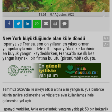
11:51
07 Ağustos 2026
New York büyüklüğünde alan küle döndü
A+
İspanya ve Fransa, son on yılların en yıkıcı orman
A-
yangınlarıyla mücadele etti. İspanya'da ülke tarihinin
en büyük yangını kaydedilirken, Fransa'da ise ilk kez
yangın kaynaklı bir fırtına bulutu (pironümbit) oluştu.
Temmuz 2026'da iki ülkeyi etkisi altına alan yangınlar, yüz binlerce
kişinin tahliye edilmesine ve yüzlerce evin kullanılamaz hale
gelmesine yol açtı.
İspanyol yetkililer, Ávila eyaletindeki yangının yaklaşık 50 bin hektarlık