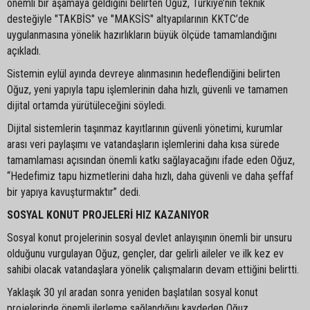
önemli bir aşamaya geldiğini belirten Oğuz, Türkiye’nin teknik
desteğiyle "TAKBİS" ve "MAKSİS" altyapılarının KKTC’de
uygulanmasına yönelik hazırlıkların büyük ölçüde tamamlandığını
açıkladı.
Sistemin eylül ayında devreye alınmasının hedeflendiğini belirten
Oğuz, yeni yapıyla tapu işlemlerinin daha hızlı, güvenli ve tamamen
dijital ortamda yürütüleceğini söyledi.
Dijital sistemlerin taşınmaz kayıtlarının güvenli yönetimi, kurumlar
arası veri paylaşımı ve vatandaşların işlemlerini daha kısa sürede
tamamlaması açısından önemli katkı sağlayacağını ifade eden Oğuz,
“Hedefimiz tapu hizmetlerini daha hızlı, daha güvenli ve daha şeffaf
bir yapıya kavuşturmaktır” dedi.
SOSYAL KONUT PROJELERİ HIZ KAZANIYOR
Sosyal konut projelerinin sosyal devlet anlayışının önemli bir unsuru
olduğunu vurgulayan Oğuz, gençler, dar gelirli aileler ve ilk kez ev
sahibi olacak vatandaşlara yönelik çalışmaların devam ettiğini belirtti.
Yaklaşık 30 yıl aradan sonra yeniden başlatılan sosyal konut
projelerinde önemli ilerleme sağlandığını kaydeden Oğuz,