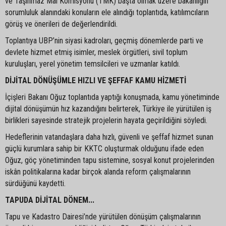
ve Taşınmaz Mal Komisyonu (TMK) başta olmak üzere bakanlığın
sorumluluk alanındaki konuların ele alındığı toplantıda, katılımcıların
görüş ve önerileri de değerlendirildi.
Toplantıya UBP’nin siyasi kadroları, geçmiş dönemlerde parti ve
devlete hizmet etmiş isimler, meslek örgütleri, sivil toplum
kuruluşları, yerel yönetim temsilcileri ve uzmanlar katıldı.
DİJİTAL DÖNÜŞÜMLE HIZLI VE ŞEFFAF KAMU HİZMETİ
İçişleri Bakanı Oğuz toplantıda yaptığı konuşmada, kamu yönetiminde
dijital dönüşümün hız kazandığını belirterek, Türkiye ile yürütülen iş
birlikleri sayesinde stratejik projelerin hayata geçirildiğini söyledi.
Hedeflerinin vatandaşlara daha hızlı, güvenli ve şeffaf hizmet sunan
güçlü kurumlara sahip bir KKTC oluşturmak olduğunu ifade eden
Oğuz, göç yönetiminden tapu sistemine, sosyal konut projelerinden
iskân politikalarına kadar birçok alanda reform çalışmalarının
sürdüğünü kaydetti.
TAPUDA DİJİTAL DÖNEM...
Tapu ve Kadastro Dairesi’nde yürütülen dönüşüm çalışmalarının