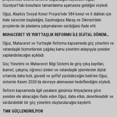
Güzelyurt’taki konutların tamamlanma aşamasına geldiğini söyledi.
Oğuz, Alayköy Sosyal Konut Projesi’nde 584 konut ve 6 dükkân için
ihale sürecinin başladığını, Gazimağusa Maraş ve Dikmen’deki
projelerde de planlama çalışmalarının sürdüğünü ifade etti.
MUHACERET VE YURTTAŞLIK REFORMU İLE DİJİTAL DÖNEM…
Oğuz, Muhaceret ve Yurttaşlık Reformu kapsamında göç yönetimi ve
vatandaşlık hizmetlerinin çağdaş kamu yönetimi anlayışıyla yeniden
yapılandırılacağını açıkladı.
Göç Yönetimi ve Muhaceret Bilgi Sistemi ile giriş-çıkış kayıtları,
ikamet, çalışma, öğrenci izinleri ve vatandaşlık işlemlerinin dijital
ortamda daha hızlı, güvenli ve şeffaf yürütüleceğini belirten Oğuz,
sistemin Kasım 2026’da devreye alınmasının hedeflendiğini söyledi.
Reform kapsamında ilgili yasaların günümüz ihtiyaçlarına göre
yeniden ele alınacağını ifade eden Oğuz, daha etkin, denetlenebilir ve
sürdürülebilir bir göç yönetimi oluşturulacağını kaydetti.
TMK GÜÇLENDİRİLİYOR