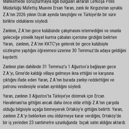
Mahkemede soruşturmayla ilgili bulguları aktaran Lefkoşa Polis
Müdürlüğü Müfettiş Muavini Ersan Yaran, zanlı ile Kırgızistan uyruklu
Z.A.’nın 2026 yılının Ocak ayında tanıştığını ve Türkiye’de bir süre
birlikte olduklarını söyledi.
Zanlının, Z.A.’nın gece kulübünde çalışmasını istemediğini ve onunla
geleceğe yönelik hayat kurma çabaları içerisine girdiğini belirten
Yaran, zanlının, Z.A.’nın KKTC’ye gelerek bir gece kulübüyle
sözleşme yaptığını öğrenmesi üzerine 30 Temmuz’da adaya geldiğini
kaydetti.
Zanlının plan dahilinde 31 Temmuz’u 1 Ağustos’a bağlayan gece
Z.A.’yı, Girne’de kaldığı villaya gelmeye ikna ettiğini ve karşısına
çıktığını ifade eden Yaran, Z.A.’nın burada zanlıyı reddettiğini ve
patronu vesilesiyle oradan ayrıldığını söyledi.
Yaran, zanlının 3 Ağustos’ta Türkiye’ye dönmek için Ercan
Havalimanı’na gittiğini ancak daha önce elde ettiği Z.A.’nın çarşıda
olduğu bilgisiyle uçağa binmeyerek Ortaköy’e gittiğini belirtti. Yaran,
zanlının Z.A.’yı beklerken onu öldürmeye karar verdiğini, Ortaköy’de
bir iş yerinden 23 santimetre uzunluğunda bıçak satın aldığını aktardı.