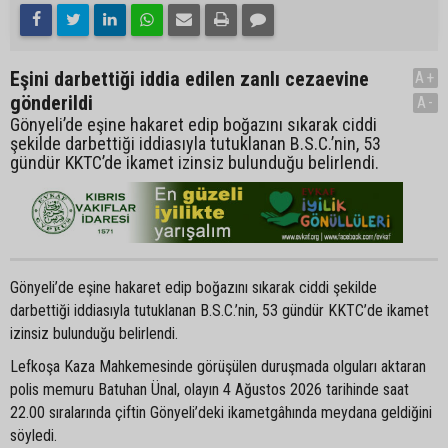
Eşini darbettiği iddia edilen zanlı cezaevine
A+
gönderildi
A-
Gönyeli’de eşine hakaret edip boğazını sıkarak ciddi
şekilde darbettiği iddiasıyla tutuklanan B.S.C.’nin, 53
gündür KKTC’de ikamet izinsiz bulunduğu belirlendi.
Gönyeli’de eşine hakaret edip boğazını sıkarak ciddi şekilde
darbettiği iddiasıyla tutuklanan B.S.C.’nin, 53 gündür KKTC’de ikamet
izinsiz bulunduğu belirlendi.
Lefkoşa Kaza Mahkemesinde görüşülen duruşmada olguları aktaran
polis memuru Batuhan Ünal, olayın 4 Ağustos 2026 tarihinde saat
22.00 sıralarında çiftin Gönyeli’deki ikametgâhında meydana geldiğini
söyledi.