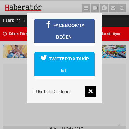
Çin'de sağanak: 5 ölü
HABERLER
DÜNYA
FACEBOOK'TA
Girne'deki cinayet zanlısı polis tarafından yakalandı
BEĞEN
TWITTER'DA TAKİP
ET
Bir Daha Gösterme
18:36
28 Eylül 2017