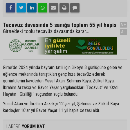
Tecavüz davasında 5 sanığa toplam 55 yıl hapis
A+
Girne’deki toplu tecavüz davasında karar...
A-
Girne’de 2024 yılında bayram tatili için ülkeye 3 günlüğüne gelen ve
eğlence mekanında tanıştıkları genç kıza tecavüz ederek
görüntülerini kaydeden Yusuf Akan, Şehmus Kaya, Zülküf Kaya,
İbrahim Arzakçı ve Baver Yaşar yargılandıkları ‘Tecavüz’ ve ‘Özel
Hayatın Gizliliği ‘ suçundan suçlu bulundu.
Yusuf Akan ve İbrahim Arzakçı 12’şer yıl, Şehmus ve Zülküf Kaya
kardeşler 10’ar yıl Baver Yaşar 11 yıl hapis cezası aldı.
HABERE
YORUM KAT