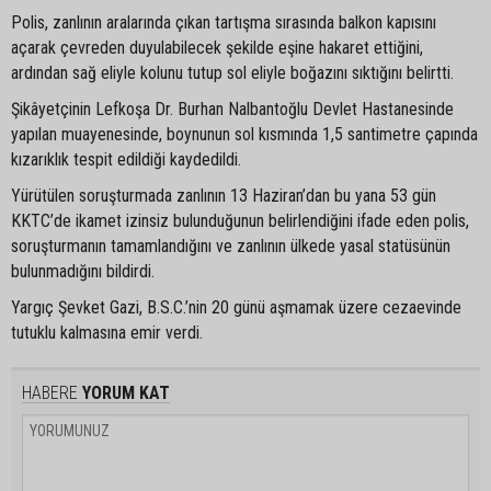
Polis, zanlının aralarında çıkan tartışma sırasında balkon kapısını
açarak çevreden duyulabilecek şekilde eşine hakaret ettiğini,
ardından sağ eliyle kolunu tutup sol eliyle boğazını sıktığını belirtti.
Şikâyetçinin Lefkoşa Dr. Burhan Nalbantoğlu Devlet Hastanesinde
yapılan muayenesinde, boynunun sol kısmında 1,5 santimetre çapında
kızarıklık tespit edildiği kaydedildi.
Yürütülen soruşturmada zanlının 13 Haziran’dan bu yana 53 gün
KKTC’de ikamet izinsiz bulunduğunun belirlendiğini ifade eden polis,
soruşturmanın tamamlandığını ve zanlının ülkede yasal statüsünün
bulunmadığını bildirdi.
Yargıç Şevket Gazi, B.S.C.’nin 20 günü aşmamak üzere cezaevinde
tutuklu kalmasına emir verdi.
HABERE
YORUM KAT