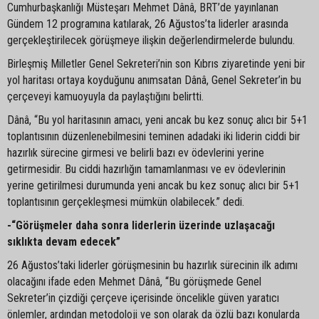
Cumhurbaşkanlığı Müsteşarı Mehmet Dânâ, BRT’de yayınlanan
Gündem 12 programına katılarak, 26 Ağustos’ta liderler arasında
gerçekleştirilecek görüşmeye ilişkin değerlendirmelerde bulundu.
Birleşmiş Milletler Genel Sekreteri’nin son Kıbrıs ziyaretinde yeni bir
yol haritası ortaya koyduğunu anımsatan Dânâ, Genel Sekreter’in bu
çerçeveyi kamuoyuyla da paylaştığını belirtti.
Dânâ, “Bu yol haritasının amacı, yeni ancak bu kez sonuç alıcı bir 5+1
toplantısının düzenlenebilmesini teminen adadaki iki liderin ciddi bir
hazırlık sürecine girmesi ve belirli bazı ev ödevlerini yerine
getirmesidir. Bu ciddi hazırlığın tamamlanması ve ev ödevlerinin
yerine getirilmesi durumunda yeni ancak bu kez sonuç alıcı bir 5+1
toplantısının gerçekleşmesi mümkün olabilecek.” dedi.
-“Görüşmeler daha sonra liderlerin üzerinde uzlaşacağı
sıklıkta devam edecek”
26 Ağustos’taki liderler görüşmesinin bu hazırlık sürecinin ilk adımı
olacağını ifade eden Mehmet Dânâ, “Bu görüşmede Genel
Sekreter’in çizdiği çerçeve içerisinde öncelikle güven yaratıcı
önlemler, ardından metodoloji ve son olarak da özlü bazı konularda