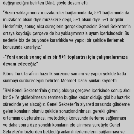
değişmediğini belirten Dânâ, şöyle devam etti:
“Bizim yaklaşımımız müzakereler bağlamında da, 5+1 bağlamında da
müzakere olsun diye müzakere değil, 5+1 olsun diye 5+1 değildir.
Hedefimiz, sonuç alıcı süreçlerin gerçekleşmesidir. Genel Sekreter’in
ortaya koyduğu çerçeve de bu yaklaşımımızla uyum içerisindedir. Bu
nedenle biz de bu yönde kararlılıkla ve yapıcı bir şekilde ilerlemek
konusunda kararlıyız.”
-“Yeni ancak sonuç alıcı bir 5+1 toplantısı için çalışmalarımıza
devam edeceğiz”
Kıbrıs Türk tarafının hazırlık sürecine samimi ve yapıcı şekilde katkı
sunmayı sürdüreceğini belirten Mehmet Dânâ, şunları kaydetti:
“BM Genel Sekreteri’nin çizmiş olduğu çerçeve içerisinde sonuç alıcı
bir 5+1’e gidilebilmesini teminen bugüne kadar olduğu gibi bu hazırlık
sürecinde yer alacağız. Genel Sekreter’in ziyareti sırasında gündeme
gelen konuların olumlu şekilde sonuçlandırılması, gerekli güven
ortamının oluşturulması, metodoloji konusunda ilerleme sağlanması
ve daha sonra öze yönelik konuların ele alınması suretiyle Genel
Sekreter’in bizlerden beklediği anlamlı ilerlemelerin sağlanması ve