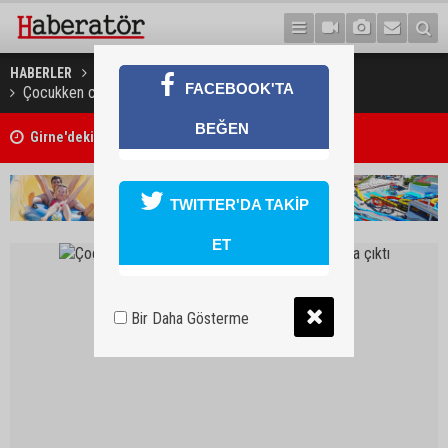
HABERLER
SAĞLIK
FACEBOOK'TA
Çocukken ciğerine kaçan oyuncak 40 yıl sonra çıktı
Girne'deki cinayet zanlısı polis tarafından yakalandı
BEĞEN
Kadını takip ederek saldırdığı açıklandı
TWITTER'DA TAKİP
ET
Bir Daha Gösterme