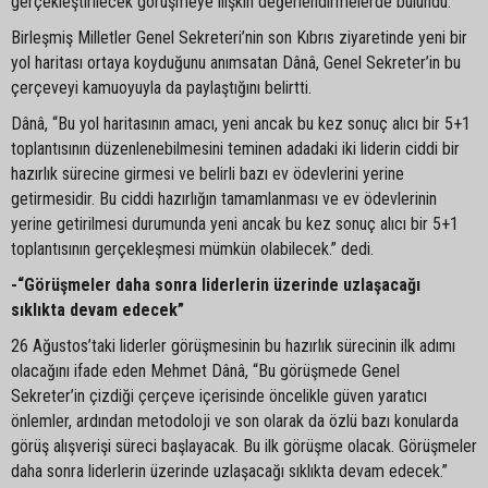
gerçekleştirilecek görüşmeye ilişkin değerlendirmelerde bulundu.
Birleşmiş Milletler Genel Sekreteri’nin son Kıbrıs ziyaretinde yeni bir
yol haritası ortaya koyduğunu anımsatan Dânâ, Genel Sekreter’in bu
çerçeveyi kamuoyuyla da paylaştığını belirtti.
Dânâ, “Bu yol haritasının amacı, yeni ancak bu kez sonuç alıcı bir 5+1
toplantısının düzenlenebilmesini teminen adadaki iki liderin ciddi bir
hazırlık sürecine girmesi ve belirli bazı ev ödevlerini yerine
getirmesidir. Bu ciddi hazırlığın tamamlanması ve ev ödevlerinin
yerine getirilmesi durumunda yeni ancak bu kez sonuç alıcı bir 5+1
toplantısının gerçekleşmesi mümkün olabilecek.” dedi.
-“Görüşmeler daha sonra liderlerin üzerinde uzlaşacağı
sıklıkta devam edecek”
26 Ağustos’taki liderler görüşmesinin bu hazırlık sürecinin ilk adımı
olacağını ifade eden Mehmet Dânâ, “Bu görüşmede Genel
Sekreter’in çizdiği çerçeve içerisinde öncelikle güven yaratıcı
önlemler, ardından metodoloji ve son olarak da özlü bazı konularda
görüş alışverişi süreci başlayacak. Bu ilk görüşme olacak. Görüşmeler
daha sonra liderlerin üzerinde uzlaşacağı sıklıkta devam edecek.”