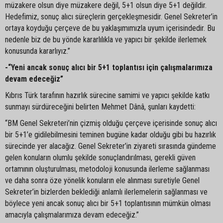
müzakere olsun diye müzakere değil, 5+1 olsun diye 5+1 değildir.
Hedefimiz, sonuç alıcı süreçlerin gerçekleşmesidir. Genel Sekreter’in
ortaya koyduğu çerçeve de bu yaklaşımımızla uyum içerisindedir. Bu
nedenle biz de bu yönde kararlılıkla ve yapıcı bir şekilde ilerlemek
konusunda kararlıyız.”
-“Yeni ancak sonuç alıcı bir 5+1 toplantısı için çalışmalarımıza
devam edeceğiz”
Kıbrıs Türk tarafının hazırlık sürecine samimi ve yapıcı şekilde katkı
sunmayı sürdüreceğini belirten Mehmet Dânâ, şunları kaydetti:
“BM Genel Sekreteri’nin çizmiş olduğu çerçeve içerisinde sonuç alıcı
bir 5+1’e gidilebilmesini teminen bugüne kadar olduğu gibi bu hazırlık
sürecinde yer alacağız. Genel Sekreter’in ziyareti sırasında gündeme
gelen konuların olumlu şekilde sonuçlandırılması, gerekli güven
ortamının oluşturulması, metodoloji konusunda ilerleme sağlanması
ve daha sonra öze yönelik konuların ele alınması suretiyle Genel
Sekreter’in bizlerden beklediği anlamlı ilerlemelerin sağlanması ve
böylece yeni ancak sonuç alıcı bir 5+1 toplantısının mümkün olması
amacıyla çalışmalarımıza devam edeceğiz.”