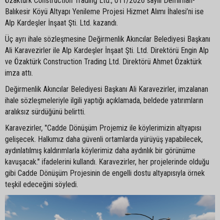
Özaktürk Construction Trading Ltd., 011/2026 sayılı Demirhan-
Balıkesir Köyü Altyapı Yenileme Projesi Hizmet Alımı İhalesi’ni ise
Alp Kardeşler İnşaat Şti. Ltd. kazandı.
Üç ayrı ihale sözleşmesine Değirmenlik Akıncılar Belediyesi Başkanı
Ali Karavezirler ile Alp Kardeşler İnşaat Şti. Ltd. Direktörü Engin Alp
ve Özaktürk Construction Trading Ltd. Direktörü Ahmet Özaktürk
imza attı.
Değirmenlik Akıncılar Belediyesi Başkanı Ali Karavezirler, imzalanan
ihale sözleşmeleriyle ilgili yaptığı açıklamada, beldede yatırımların
aralıksız sürdüğünü belirtti.
Karavezirler, "Cadde Dönüşüm Projemiz ile köylerimizin altyapısı
gelişecek. Halkımız daha güvenli ortamlarda yürüyüş yapabilecek,
aydınlatılmış kaldırımlarla köylerimiz daha aydınlık bir görünüme
kavuşacak." ifadelerini kullandı. Karavezirler, her projelerinde olduğu
gibi Cadde Dönüşüm Projesinin de engelli dostu altyapısıyla örnek
teşkil edeceğini söyledi.