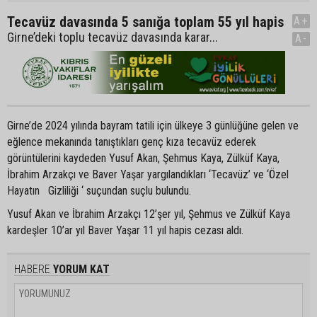
Tecavüz davasında 5 sanığa toplam 55 yıl hapis
A+
Girne’deki toplu tecavüz davasında karar...
A-
Girne’de 2024 yılında bayram tatili için ülkeye 3 günlüğüne gelen ve
eğlence mekanında tanıştıkları genç kıza tecavüz ederek
görüntülerini kaydeden Yusuf Akan, Şehmus Kaya, Zülküf Kaya,
İbrahim Arzakçı ve Baver Yaşar yargılandıkları ‘Tecavüz’ ve ‘Özel
Hayatın Gizliliği ‘ suçundan suçlu bulundu.
Yusuf Akan ve İbrahim Arzakçı 12’şer yıl, Şehmus ve Zülküf Kaya
kardeşler 10’ar yıl Baver Yaşar 11 yıl hapis cezası aldı.
HABERE
YORUM KAT