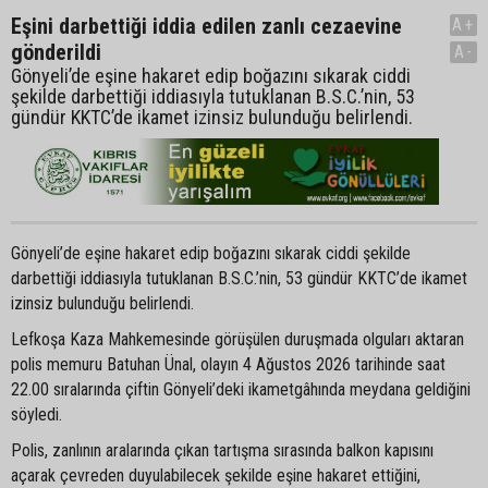
Eşini darbettiği iddia edilen zanlı cezaevine
A+
gönderildi
A-
Gönyeli’de eşine hakaret edip boğazını sıkarak ciddi
şekilde darbettiği iddiasıyla tutuklanan B.S.C.’nin, 53
gündür KKTC’de ikamet izinsiz bulunduğu belirlendi.
Gönyeli’de eşine hakaret edip boğazını sıkarak ciddi şekilde
darbettiği iddiasıyla tutuklanan B.S.C.’nin, 53 gündür KKTC’de ikamet
izinsiz bulunduğu belirlendi.
Lefkoşa Kaza Mahkemesinde görüşülen duruşmada olguları aktaran
polis memuru Batuhan Ünal, olayın 4 Ağustos 2026 tarihinde saat
22.00 sıralarında çiftin Gönyeli’deki ikametgâhında meydana geldiğini
söyledi.
Polis, zanlının aralarında çıkan tartışma sırasında balkon kapısını
açarak çevreden duyulabilecek şekilde eşine hakaret ettiğini,