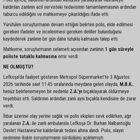
kaldırılan zanlının acil servisteki tedavisinin tamamlanmasının ardından
taburcu edildiğini ve mahkemeye çıkarıldığını ifade etti.
Yürütülen soruşturmanın devam ettiğini belirten polis, elde edilmesi
gereken ifadeler ve incelenmesi gereken deliller bulunduğunu
kaydederek zanlının bir gün daha tutuklu kalmasını talep etti.
Mahkeme, soruşturmanın selameti açısından zanlının
1 gün süreyle
poliste tutuklu kalmasına
emir verdi.
NE OLMUŞTU?
Lefkoşa'da faaliyet gösteren Metropol Süpermarket'te 3 Ağustos
2026 tarihinde saat 11.45 sıralarında meydana gelen olayda,
M.B.K.
,
henüz belirlenemeyen bir nedenle
Z.A.'yı
bıçaklayarak öldürmeye
teşebbüs etti. Saldırının ardından zanlı aynı bıçakla kendisine de zarar
verdi.
İhbar üzerine olay yerine sağlık ve polis ekipleri sevk edilirken, ağır
yaralanan
Z.A.
ile zanlı ambulansla Lefkoşa Dr. Burhan Nalbantoğlu
Devlet Hastanesi'ne kaldırılarak tedavi altına alındı. Polis, olayın
nedenine ilişkin soruşturmanın sürdüğünü açıklamıştı.