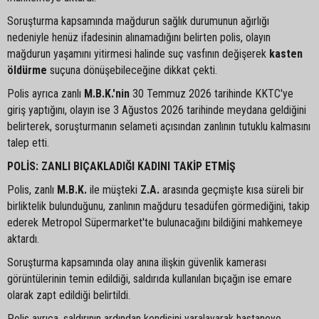
Soruşturma kapsamında mağdurun sağlık durumunun ağırlığı
nedeniyle henüz ifadesinin alınamadığını belirten polis, olayın
mağdurun yaşamını yitirmesi halinde suç vasfının değişerek
kasten
öldürme
suçuna dönüşebileceğine dikkat çekti.
Polis ayrıca zanlı
M.B.K.'nin
30 Temmuz 2026 tarihinde KKTC'ye
giriş yaptığını, olayın ise 3 Ağustos 2026 tarihinde meydana geldiğini
belirterek, soruşturmanın selameti açısından zanlının tutuklu kalmasını
talep etti.
POLİS: ZANLI BIÇAKLADIĞI KADINI TAKİP ETMİŞ
Polis, zanlı
M.B.K.
ile müşteki
Z.A.
arasında geçmişte kısa süreli bir
birliktelik bulunduğunu, zanlının mağduru tesadüfen görmediğini, takip
ederek Metropol Süpermarket'te bulunacağını bildiğini mahkemeye
aktardı.
Soruşturma kapsamında olay anına ilişkin güvenlik kamerası
görüntülerinin temin edildiği, saldırıda kullanılan bıçağın ise emare
olarak zapt edildiği belirtildi.
Polis ayrıca, saldırının ardından kendisini yaralayarak hastaneye