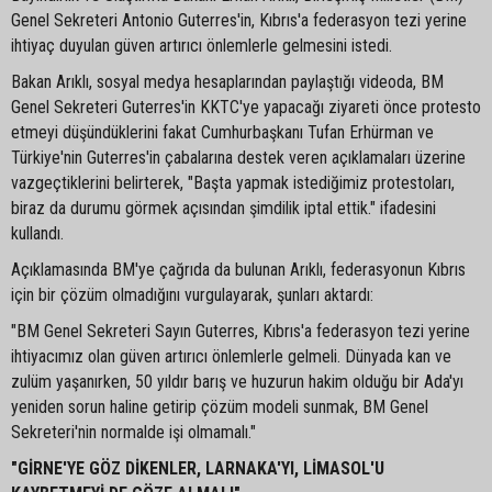
Genel Sekreteri Antonio Guterres'in, Kıbrıs'a federasyon tezi yerine
ihtiyaç duyulan güven artırıcı önlemlerle gelmesini istedi.
Bakan Arıklı, sosyal medya hesaplarından paylaştığı videoda, BM
Genel Sekreteri Guterres'in KKTC'ye yapacağı ziyareti önce protesto
etmeyi düşündüklerini fakat Cumhurbaşkanı Tufan Erhürman ve
Türkiye'nin Guterres'in çabalarına destek veren açıklamaları üzerine
vazgeçtiklerini belirterek, "Başta yapmak istediğimiz protestoları,
biraz da durumu görmek açısından şimdilik iptal ettik." ifadesini
kullandı.
Açıklamasında BM'ye çağrıda da bulunan Arıklı, federasyonun Kıbrıs
için bir çözüm olmadığını vurgulayarak, şunları aktardı:
"BM Genel Sekreteri Sayın Guterres, Kıbrıs'a federasyon tezi yerine
ihtiyacımız olan güven artırıcı önlemlerle gelmeli. Dünyada kan ve
zulüm yaşanırken, 50 yıldır barış ve huzurun hakim olduğu bir Ada'yı
yeniden sorun haline getirip çözüm modeli sunmak, BM Genel
Sekreteri'nin normalde işi olmamalı."
"GİRNE'YE GÖZ DİKENLER, LARNAKA'YI, LİMASOL'U