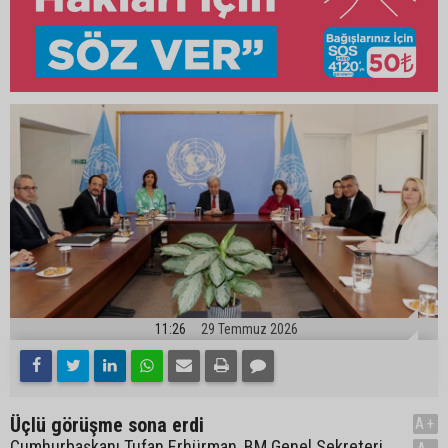
11:26
29 Temmuz 2026
Üçlü görüşme sona erdi
A+
Cumhurbaşkanı Tufan Erhürman, BM Genel Sekreteri