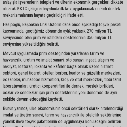
anlayışla işverenlerin talepleri ve ülkenin ekonomik gerçekleri dikkate
alınarak KKTC çalışma hayatında ilk kez uygulanacak önemli destek
mekanizmalarının hayata geçirildiğini ifade etti.
Hasipoğlu, Başbakan Ünal Üstel'in daha önce açıkladığı teşvik paketi
kapsamında, geçtiğimiz dönemde aylık yaklaşık 270 milyon TL
seviyesinde olan prim ve istihdam desteklerinin 350 milyon TL
seviyesine yükseltildiğini belirtti.
Mevcut uygulamada prim desteğinden yararlanan tarım ve
hayvancılık, üretim ve imalat sanayi, oto sanayi, inşaat, ulaşım ve
nakliyat, restoran, lokanta ve kafeler başta olmak üzere hizmet
sektörü, genel ticaret, oteller, berber, kuaför ve güzellik merkezleri,
eczaneler, muhasebe hizmetleri, kreş ve etüt merkezleri, tıbbi tahlil
laboratuvarları, üretici kooperatifleri ile dernek, meslek birlikleri,
odalar ve sendikalar için prim desteklerinin yeni dönemde de aynı
şekilde devam edeceğini kaydetti.
Bunun yanında, ülke ekonomisinin öncü sektörleri olarak nitelendirdiği
imalat ve üretim sanayi, tarım ve hayvancılık ile otelcilik sektörlerine
yönelik ilave teşvik paketlerinin de uygulamaya konulacağını belirten