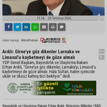
11:16
29 Temmuz 2026
KibrisPostasi
Haber Kaynağı
Arıklı: Girne'ye göz dikenler Larnaka ve
A+
Limasol'u kaybetmeyi de göze almalı
A-
YDP Genel Başkanı, Bayındırlık ve Ulaştırma Bakanı
Erhan Arıklı, "Girne’ye göz dikenler, Larnaka’yı, Limasol’u
kaybetmeyi de göze almalı. Hala Sultan, halen içimizde
ukde ve öksüz kalmış bizi bekliyor" dedi.
Bayındırlık ve Ulaştırma Bakanı Erhan Arıklı, Birleşmiş Milletler (BM)