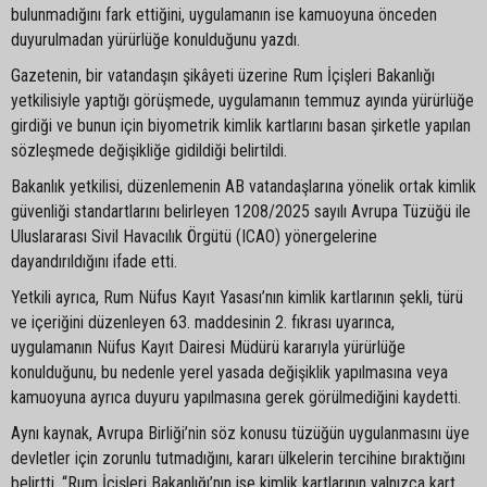
bulunmadığını fark ettiğini, uygulamanın ise kamuoyuna önceden
duyurulmadan yürürlüğe konulduğunu yazdı.
Gazetenin, bir vatandaşın şikâyeti üzerine Rum İçişleri Bakanlığı
yetkilisiyle yaptığı görüşmede, uygulamanın temmuz ayında yürürlüğe
girdiği ve bunun için biyometrik kimlik kartlarını basan şirketle yapılan
sözleşmede değişikliğe gidildiği belirtildi.
Bakanlık yetkilisi, düzenlemenin AB vatandaşlarına yönelik ortak kimlik
güvenliği standartlarını belirleyen 1208/2025 sayılı Avrupa Tüzüğü ile
Uluslararası Sivil Havacılık Örgütü (ICAO) yönergelerine
dayandırıldığını ifade etti.
Yetkili ayrıca, Rum Nüfus Kayıt Yasası’nın kimlik kartlarının şekli, türü
ve içeriğini düzenleyen 63. maddesinin 2. fıkrası uyarınca,
uygulamanın Nüfus Kayıt Dairesi Müdürü kararıyla yürürlüğe
konulduğunu, bu nedenle yerel yasada değişiklik yapılmasına veya
kamuoyuna ayrıca duyuru yapılmasına gerek görülmediğini kaydetti.
Aynı kaynak, Avrupa Birliği’nin söz konusu tüzüğün uygulanmasını üye
devletler için zorunlu tutmadığını, kararı ülkelerin tercihine bıraktığını
belirtti. “Rum İçişleri Bakanlığı’nın ise kimlik kartlarının yalnızca kart