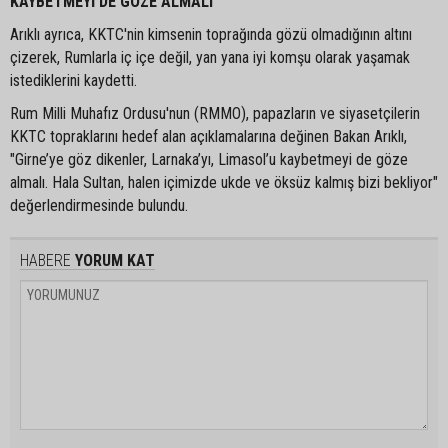
KAYBETMEYİ DE GÖZE ALMALI"
Arıklı ayrıca, KKTC'nin kimsenin toprağında gözü olmadığının altını
çizerek, Rumlarla iç içe değil, yan yana iyi komşu olarak yaşamak
istediklerini kaydetti.
Rum Milli Muhafız Ordusu'nun (RMMO), papazların ve siyasetçilerin
KKTC topraklarını hedef alan açıklamalarına değinen Bakan Arıklı,
"Girne’ye göz dikenler, Larnaka’yı, Limasol’u kaybetmeyi de göze
almalı. Hala Sultan, halen içimizde ukde ve öksüz kalmış bizi bekliyor"
değerlendirmesinde bulundu.
HABERE
YORUM KAT