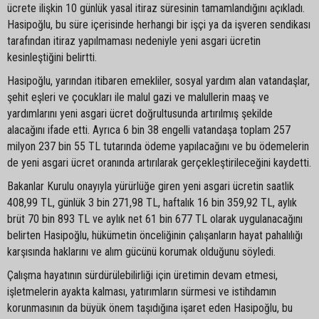
ücrete ilişkin 10 günlük yasal itiraz süresinin tamamlandığını açıkladı.
Hasipoğlu, bu süre içerisinde herhangi bir işçi ya da işveren sendikası
tarafından itiraz yapılmaması nedeniyle yeni asgari ücretin
kesinleştiğini belirtti.
Hasipoğlu, yarından itibaren emekliler, sosyal yardım alan vatandaşlar,
şehit eşleri ve çocukları ile malul gazi ve malullerin maaş ve
yardımlarını yeni asgari ücret doğrultusunda artırılmış şekilde
alacağını ifade etti. Ayrıca 6 bin 38 engelli vatandaşa toplam 257
milyon 237 bin 55 TL tutarında ödeme yapılacağını ve bu ödemelerin
de yeni asgari ücret oranında artırılarak gerçekleştirileceğini kaydetti.
Bakanlar Kurulu onayıyla yürürlüğe giren yeni asgari ücretin saatlik
408,99 TL, günlük 3 bin 271,98 TL, haftalık 16 bin 359,92 TL, aylık
brüt 70 bin 893 TL ve aylık net 61 bin 677 TL olarak uygulanacağını
belirten Hasipoğlu, hükümetin önceliğinin çalışanların hayat pahalılığı
karşısında haklarını ve alım gücünü korumak olduğunu söyledi.
Çalışma hayatının sürdürülebilirliği için üretimin devam etmesi,
işletmelerin ayakta kalması, yatırımların sürmesi ve istihdamın
korunmasının da büyük önem taşıdığına işaret eden Hasipoğlu, bu