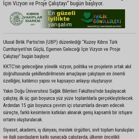
İçin Vizyon ve Proje Çalıştayı” bugün başlıyor.
Ulusal Birlik Partisi’nin (UBP) düzenlediği “Kuzey Kıbrıs Türk
Cumhuriyeti’nin Güçlü, Egemen Geleceği İçin Vizyon ve Proje
Çalıştayı” bugün başlıyor.
KKTC’nin geleceğine yönelik vizyon, politika ve projelerin ortak akıl
doğrultusunda şekillendirilmesini amaçlayan çalıştayın en önemli
özelliğini, katılımcı yapısı ve kapsayıcı anlayışı oluşturuyor.
Yakın Doğu Üniversitesi Sağlık Bilimleri Fakültesi’nde başlayacak
çalıştay, ilk üç gün boyunca yüz yüze toplantılarla gerçekleştirilecek.
Ardından 15 gün boyunca çevrim içi oturumlarla devam edecek
süreçte, farklı kesimlerin katkıları alınarak geniş kapsamlı bir istişare
ortamı oluşturulacak.
Siyaset, akademi, iş dünyası, meslek örgütleri, sivil toplum kuruluşları
ve ilgili paydaşların katkı sunacağı çalıştayda; ülkenin öncelikli