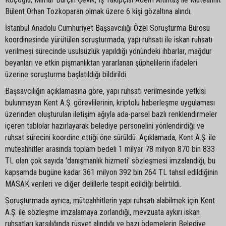
Bülent Orhan Tozkoparan olmak üzere 6 kişi gözaltına alındı.
İstanbul Anadolu Cumhuriyet Başsavcılığı Özel Soruşturma Bürosu
koordinesinde yürütülen soruşturmada, yapı ruhsatı ile iskan ruhsatı
verilmesi sürecinde usulsüzlük yapıldığı yönündeki ihbarlar, mağdur
beyanları ve etkin pişmanlıktan yararlanan şüphelilerin ifadeleri
üzerine soruşturma başlatıldığı bildirildi.
Başsavcılığın açıklamasına göre, yapı ruhsatı verilmesinde yetkisi
bulunmayan Kent A.Ş. görevlilerinin, kriptolu haberleşme uygulaması
üzerinden oluşturulan iletişim ağıyla ada-parsel bazlı renklendirmeler
içeren tablolar hazırlayarak belediye personelini yönlendirdiği ve
ruhsat sürecini koordine ettiği öne sürüldü. Açıklamada, Kent A.Ş. ile
müteahhitler arasında toplam bedeli 1 milyar 78 milyon 870 bin 833
TL olan çok sayıda 'danışmanlık hizmeti' sözleşmesi imzalandığı, bu
kapsamda bugüne kadar 361 milyon 392 bin 264 TL tahsil edildiğinin
MASAK verileri ve diğer delillerle tespit edildiği belirtildi.
Soruşturmada ayrıca, müteahhitlerin yapı ruhsatı alabilmek için Kent
A.Ş. ile sözleşme imzalamaya zorlandığı, mevzuata aykırı iskan
ruhsatları karşılığında rüşvet alındığı ve bazı ödemelerin Belediye