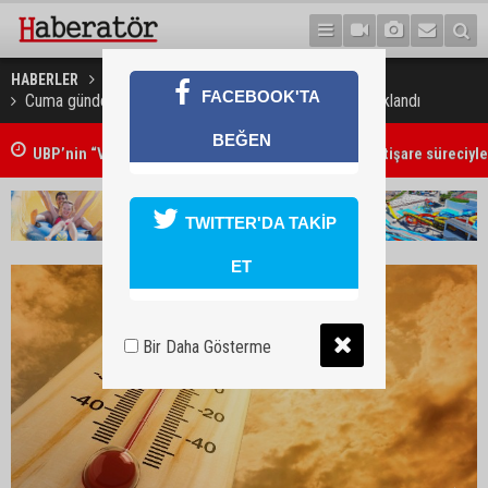
HABERLER
GÜNDEM
FACEBOOK'TA
Cuma günden itibaren yağışlı havanın etkili olacağı açıklandı
BEĞEN
UBP’nin “Vizyon ve Proje Çalıştayı” geniş katılımlı istişare süreciyle
TWITTER'DA TAKİP
ET
Bir Daha Gösterme