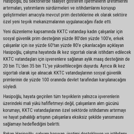
Hasipoğlu, bu sektörlerde faaliyet gösteren işletmelerin üretimlerini
artırmaları, yatırımlarını sürdürmeleri ve istihdamlarını koruyup
geliştirmeleri amacıyla mevcut prim desteklerine ek olarak sektöre
özel yeni teşvik mekanizmalarının uygulanacağını ifade etti.
Yeni düzenleme kapsamında KKTC vatandaşı kadın çalışanlar için
sosyal güvenlik prim desteğinin yüzde 80'den yüzde 100'e, erkek
çalışanlar için ise yüzde 60'tan yüzde 80'e çıkarılacağını açıklayan
Hasipoğlu, çalışma hayatında ilk kez sigortalı olarak istihdam edilecek
KKTC vatandaşları için işverenlere sağlanan aylık maaş desteğinin de
20 bin TL'den 35 bin TL'ye yükseltileceğini duyurdu. Ayrıca ilk kez
sigortalı olarak işe alınacak KKTC vatandaşlarının sosyal güvenlik
primlerinin de yüzde 100 oranında devlet tarafından karşılanacağını
söyledi.
Hasipoğlu, hayata geçirilen tüm teşviklerin yalnızca işverenlerin
üzerindeki mali yükü hafifletmeyi değil, çalışanların alım gücünü
korumayı, KKTC vatandaşlarının özel sektörde istihdamını artırmayı
ve hayat pahalılığı artışının çalışanlara eksiksiz şekilde yansımasını
sağlamayı hedeflediğini belirtti.
Bakan Hasipoğlu, çalışanı koruyan, üretimi destekleyen ve istihdamı