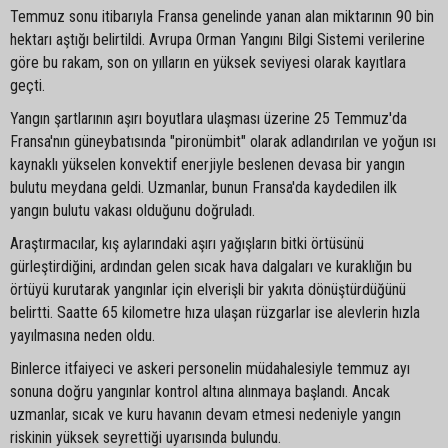
Temmuz sonu itibarıyla Fransa genelinde yanan alan miktarının 90 bin
hektarı aştığı belirtildi. Avrupa Orman Yangını Bilgi Sistemi verilerine
göre bu rakam, son on yılların en yüksek seviyesi olarak kayıtlara
geçti.
Yangın şartlarının aşırı boyutlara ulaşması üzerine 25 Temmuz'da
Fransa'nın güneybatısında "pironümbit" olarak adlandırılan ve yoğun ısı
kaynaklı yükselen konvektif enerjiyle beslenen devasa bir yangın
bulutu meydana geldi. Uzmanlar, bunun Fransa'da kaydedilen ilk
yangın bulutu vakası olduğunu doğruladı.
Araştırmacılar, kış aylarındaki aşırı yağışların bitki örtüsünü
gürleştirdiğini, ardından gelen sıcak hava dalgaları ve kuraklığın bu
örtüyü kurutarak yangınlar için elverişli bir yakıta dönüştürdüğünü
belirtti. Saatte 65 kilometre hıza ulaşan rüzgarlar ise alevlerin hızla
yayılmasına neden oldu.
Binlerce itfaiyeci ve askeri personelin müdahalesiyle temmuz ayı
sonuna doğru yangınlar kontrol altına alınmaya başlandı. Ancak
uzmanlar, sıcak ve kuru havanın devam etmesi nedeniyle yangın
riskinin yüksek seyrettiği uyarısında bulundu.