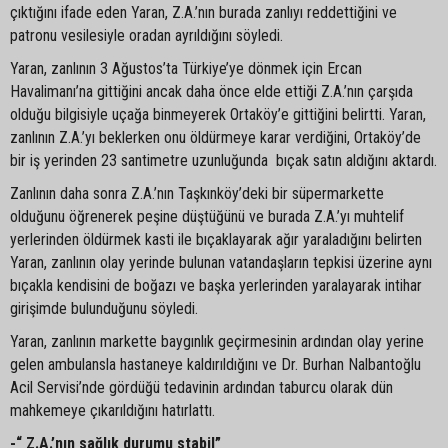
çıktığını ifade eden Yaran, Z.A.’nın burada zanlıyı reddettiğini ve
patronu vesilesiyle oradan ayrıldığını söyledi.
Yaran, zanlının 3 Ağustos’ta Türkiye’ye dönmek için Ercan
Havalimanı’na gittiğini ancak daha önce elde ettiği Z.A.’nın çarşıda
olduğu bilgisiyle uçağa binmeyerek Ortaköy’e gittiğini belirtti. Yaran,
zanlının Z.A.’yı beklerken onu öldürmeye karar verdiğini, Ortaköy’de
bir iş yerinden 23 santimetre uzunluğunda bıçak satın aldığını aktardı.
Zanlının daha sonra Z.A.’nın Taşkınköy’deki bir süpermarkette
olduğunu öğrenerek peşine düştüğünü ve burada Z.A.’yı muhtelif
yerlerinden öldürmek kasti ile bıçaklayarak ağır yaraladığını belirten
Yaran, zanlının olay yerinde bulunan vatandaşların tepkisi üzerine aynı
bıçakla kendisini de boğazı ve başka yerlerinden yaralayarak intihar
girişimde bulunduğunu söyledi.
Yaran, zanlının markette baygınlık geçirmesinin ardından olay yerine
gelen ambulansla hastaneye kaldırıldığını ve Dr. Burhan Nalbantoğlu
Acil Servisi’nde gördüğü tedavinin ardından taburcu olarak dün
mahkemeye çıkarıldığını hatırlattı.
-“ Z.A.’nın sağlık durumu stabil”