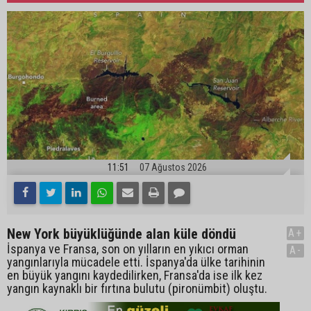
11:51
07 Ağustos 2026
New York büyüklüğünde alan küle döndü
A+
İspanya ve Fransa, son on yılların en yıkıcı orman
A-
yangınlarıyla mücadele etti. İspanya'da ülke tarihinin
en büyük yangını kaydedilirken, Fransa'da ise ilk kez
yangın kaynaklı bir fırtına bulutu (pironümbit) oluştu.