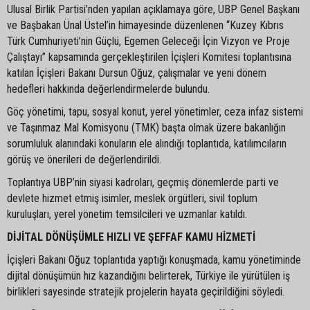
Ulusal Birlik Partisi’nden yapılan açıklamaya göre, UBP Genel Başkanı
ve Başbakan Ünal Üstel’in himayesinde düzenlenen “Kuzey Kıbrıs
Türk Cumhuriyeti’nin Güçlü, Egemen Geleceği İçin Vizyon ve Proje
Çalıştayı” kapsamında gerçekleştirilen İçişleri Komitesi toplantısına
katılan İçişleri Bakanı Dursun Oğuz, çalışmalar ve yeni dönem
hedefleri hakkında değerlendirmelerde bulundu.
Göç yönetimi, tapu, sosyal konut, yerel yönetimler, ceza infaz sistemi
ve Taşınmaz Mal Komisyonu (TMK) başta olmak üzere bakanlığın
sorumluluk alanındaki konuların ele alındığı toplantıda, katılımcıların
görüş ve önerileri de değerlendirildi.
Toplantıya UBP’nin siyasi kadroları, geçmiş dönemlerde parti ve
devlete hizmet etmiş isimler, meslek örgütleri, sivil toplum
kuruluşları, yerel yönetim temsilcileri ve uzmanlar katıldı.
DİJİTAL DÖNÜŞÜMLE HIZLI VE ŞEFFAF KAMU HİZMETİ
İçişleri Bakanı Oğuz toplantıda yaptığı konuşmada, kamu yönetiminde
dijital dönüşümün hız kazandığını belirterek, Türkiye ile yürütülen iş
birlikleri sayesinde stratejik projelerin hayata geçirildiğini söyledi.