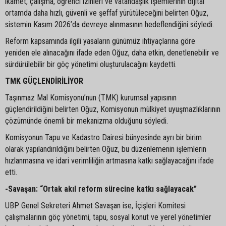
ikamet, çalışma, öğrenci izinleri ve vatandaşlık işlemlerinin dijital
ortamda daha hızlı, güvenli ve şeffaf yürütüleceğini belirten Oğuz,
sistemin Kasım 2026’da devreye alınmasının hedeflendiğini söyledi.
Reform kapsamında ilgili yasaların günümüz ihtiyaçlarına göre
yeniden ele alınacağını ifade eden Oğuz, daha etkin, denetlenebilir ve
sürdürülebilir bir göç yönetimi oluşturulacağını kaydetti.
TMK GÜÇLENDİRİLİYOR
Taşınmaz Mal Komisyonu’nun (TMK) kurumsal yapısının
güçlendirildiğini belirten Oğuz, Komisyonun mülkiyet uyuşmazlıklarının
çözümünde önemli bir mekanizma olduğunu söyledi.
Komisyonun Tapu ve Kadastro Dairesi bünyesinde ayrı bir birim
olarak yapılandırıldığını belirten Oğuz, bu düzenlemenin işlemlerin
hızlanmasına ve idari verimliliğin artmasına katkı sağlayacağını ifade
etti.
-Savaşan: “Ortak akıl reform sürecine katkı sağlayacak”
UBP Genel Sekreteri Ahmet Savaşan ise, İçişleri Komitesi
çalışmalarının göç yönetimi, tapu, sosyal konut ve yerel yönetimler