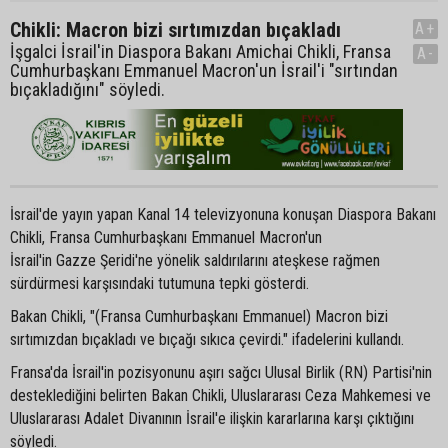
Chikli: Macron bizi sırtımızdan bıçakladı
A+
İşgalci İsrail'in Diaspora Bakanı Amichai Chikli, Fransa
A-
Cumhurbaşkanı Emmanuel Macron'un İsrail'i "sırtından
bıçakladığını" söyledi.
İsrail'de yayın yapan Kanal 14 televizyonuna konuşan Diaspora Bakanı
Chikli, Fransa Cumhurbaşkanı Emmanuel Macron'un
İsrail'in Gazze Şeridi'ne yönelik saldırılarını ateşkese rağmen
sürdürmesi karşısındaki tutumuna tepki gösterdi.
Bakan Chikli, "(Fransa Cumhurbaşkanı Emmanuel) Macron bizi
sırtımızdan bıçakladı ve bıçağı sıkıca çevirdi." ifadelerini kullandı.
Fransa'da İsrail'in pozisyonunu aşırı sağcı Ulusal Birlik (RN) Partisi'nin
desteklediğini belirten Bakan Chikli, Uluslararası Ceza Mahkemesi ve
Uluslararası Adalet Divanının İsrail'e ilişkin kararlarına karşı çıktığını
söyledi.