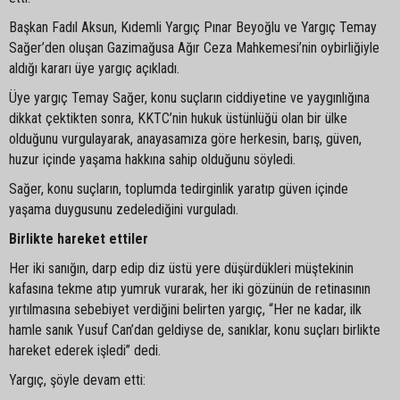
Başkan Fadıl Aksun, Kıdemli Yargıç Pınar Beyoğlu ve Yargıç Temay
Sağer’den oluşan Gazimağusa Ağır Ceza Mahkemesi’nin oybirliğiyle
aldığı kararı üye yargıç açıkladı.
Üye yargıç Temay Sağer, konu suçların ciddiyetine ve yaygınlığına
dikkat çektikten sonra, KKTC’nin hukuk üstünlüğü olan bir ülke
olduğunu vurgulayarak, anayasamıza göre herkesin, barış, güven,
huzur içinde yaşama hakkına sahip olduğunu söyledi.
Sağer, konu suçların, toplumda tedirginlik yaratıp güven içinde
yaşama duygusunu zedelediğini vurguladı.
Birlikte hareket ettiler
Her iki sanığın, darp edip diz üstü yere düşürdükleri müştekinin
kafasına tekme atıp yumruk vurarak, her iki gözünün de retinasının
yırtılmasına sebebiyet verdiğini belirten yargıç, “Her ne kadar, ilk
hamle sanık Yusuf Can’dan geldiyse de, sanıklar, konu suçları birlikte
hareket ederek işledi” dedi.
Yargıç, şöyle devam etti: