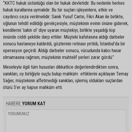
“KKTC hukuk üstünlüğü olan bir hukuk devletidir. Bu nedenle herkes
hukuk kurallarına uymalıdır. Bu tür suçları işleyenlere, etkin ve
caydırıcı ceza verilmelidir. Sanık Yusuf Can’ın, Fikri Akan ile birlikte,
oğlunun tehdit edildiği gerekçesiyle, müştekinin evinin önüne giderek,
kendilerini ‘sakin ol’ diye uyaran müştekiyi, birlikte yaşadığı kişi
önünde ciddi şekilde darp ettiler. Müşteki kafatasına aldığı darbeler
sonucu hastaneye kaldırıldı, gözlerinin retinası yırtıldı, İstanbul’da bir
operasyon geçirdi. Aldığı darbeler sonucu, vücudunda kalıcı hasar
olmamasına rağmen, müştekinin muhtelif yerleri zarar gördü.”
Meseleyle ilgili tüm hususları dikkatlice değerlendirdikten sonra,
sanıkları, oy birliğiyle suçlu bulup mahkûm ettiklerini açıklayan Temay
Sağer, müştekinin affetmediği sanıkları, işlemiş oldukları suçlardan
ötürü 5’er ay hapse mahkûm etti.
HABERE
YORUM KAT