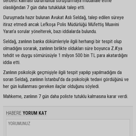
serbest kalması durumunda soruşturmaya müdahale etme
olasılığından 7 gün daha tutukluluk talep etti.
Duruşmada hazır bulunan Avukat Aslı Seldağ, talep edilen süreye
itiraz etmedi ancak Lefkoşa Polis Müdürlüğü Müfettiş Muavini
Yaran’a sorular yönelterek, bazı iddialarda bulundu.
Seldağ, zanlının banka dökümleriyle ilgili herhangi bir tespit olup
olmadığını sorarak, zanlının birlikte oldukları süre boyunca Z.A’ya
tehdit ve duygu sömürüsüyle 1 milyon 500 bin TL para akatardığını
iddia etti.
Zanlının psikolojik geçmişiyle ilgili tespit yapılıp yapılmadığını da
soran Seldağ, zanlının İstanbul’da da psikolojik tedavi gördüğünü ve
her gün kullanması gereken ilaçlar olduğunu söyledi.
Mahkeme, zanlının 7 gün daha poliste tutuklu kalmasına karar verdi.
HABERE
YORUM KAT