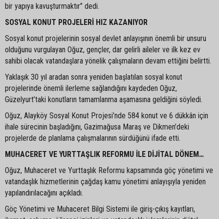
bir yapıya kavuşturmaktır” dedi.
SOSYAL KONUT PROJELERİ HIZ KAZANIYOR
Sosyal konut projelerinin sosyal devlet anlayışının önemli bir unsuru
olduğunu vurgulayan Oğuz, gençler, dar gelirli aileler ve ilk kez ev
sahibi olacak vatandaşlara yönelik çalışmaların devam ettiğini belirtti.
Yaklaşık 30 yıl aradan sonra yeniden başlatılan sosyal konut
projelerinde önemli ilerleme sağlandığını kaydeden Oğuz,
Güzelyurt’taki konutların tamamlanma aşamasına geldiğini söyledi.
Oğuz, Alayköy Sosyal Konut Projesi’nde 584 konut ve 6 dükkân için
ihale sürecinin başladığını, Gazimağusa Maraş ve Dikmen’deki
projelerde de planlama çalışmalarının sürdüğünü ifade etti.
MUHACERET VE YURTTAŞLIK REFORMU İLE DİJİTAL DÖNEM…
Oğuz, Muhaceret ve Yurttaşlık Reformu kapsamında göç yönetimi ve
vatandaşlık hizmetlerinin çağdaş kamu yönetimi anlayışıyla yeniden
yapılandırılacağını açıkladı.
Göç Yönetimi ve Muhaceret Bilgi Sistemi ile giriş-çıkış kayıtları,