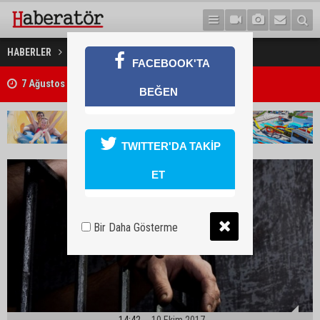
Darba, 5 ay hapislik
HABERLER
GÜNDEM
FACEBOOK'TA
7 Ağustos 2026 Döviz Kurları
BEĞEN
TWITTER'DA TAKİP
ET
Bir Daha Gösterme
14:42
10 Ekim 2017