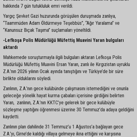
hakkında 7 gün tutukluluk emri verildi.
Yargıç Şevket Gazi huzurunda görüşülen duruşmada zanlıya,
“Taammüden Adam Öldürmeye Teşebbüs”, “Ağır Yaralama” ve
“Kanunsuz Bıçak Taşıma” suçlamaları yöneltildi.
-Lefkoşa Polis Müdürlüğü Müfettiş Muavini Yaran bulguları
aktardı
Mahkemede soruşturmayla ilgili bulguları aktaran Lefkoşa Polis
Müdürlüğü Müfettiş Muavini Ersan Yaran, zanlı ile Kırgızistan uyruklu
Z.A.’nın 2026 yılının Ocak ayında tanıştığını ve Türkiye’de bir süre
birlikte olduklarını söyledi.
Zanlının, Z.A.’nın gece kulübünde çalışmasını istemediğini ve onunla
geleceğe yönelik hayat kurma çabaları içerisine girdiğini belirten
Yaran, zanlının, Z.A.’nın KKTC’ye gelerek bir gece kulübüyle
sözleşme yaptığını öğrenmesi üzerine 30 Temmuz’da adaya geldiğini
kaydetti.
Zanlının plan dahilinde 31 Temmuz’u 1 Ağustos’a bağlayan gece
Z.A.’yı, Girne’de kaldığı villaya gelmeye ikna ettiğini ve karşısına