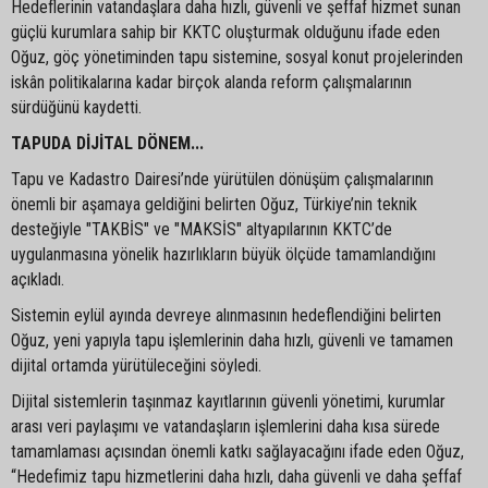
Hedeflerinin vatandaşlara daha hızlı, güvenli ve şeffaf hizmet sunan
güçlü kurumlara sahip bir KKTC oluşturmak olduğunu ifade eden
Oğuz, göç yönetiminden tapu sistemine, sosyal konut projelerinden
iskân politikalarına kadar birçok alanda reform çalışmalarının
sürdüğünü kaydetti.
TAPUDA DİJİTAL DÖNEM...
Tapu ve Kadastro Dairesi’nde yürütülen dönüşüm çalışmalarının
önemli bir aşamaya geldiğini belirten Oğuz, Türkiye’nin teknik
desteğiyle "TAKBİS" ve "MAKSİS" altyapılarının KKTC’de
uygulanmasına yönelik hazırlıkların büyük ölçüde tamamlandığını
açıkladı.
Sistemin eylül ayında devreye alınmasının hedeflendiğini belirten
Oğuz, yeni yapıyla tapu işlemlerinin daha hızlı, güvenli ve tamamen
dijital ortamda yürütüleceğini söyledi.
Dijital sistemlerin taşınmaz kayıtlarının güvenli yönetimi, kurumlar
arası veri paylaşımı ve vatandaşların işlemlerini daha kısa sürede
tamamlaması açısından önemli katkı sağlayacağını ifade eden Oğuz,
“Hedefimiz tapu hizmetlerini daha hızlı, daha güvenli ve daha şeffaf