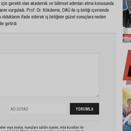
 için gerekli olan akademik ve bilimsel adımları atma konusunda
arını vurguladı. Prof. Dr. Kökdemir, DAÜ ile iş birliği içerisinde
 olduklarını ifade ederek iş birliğinin güzel sonuçlara neden
ile getirdi.
er veya imalar, inançlara saldırı içeren, imla kuralları ile