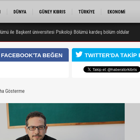
M
DÜNYA
GÜNEY KIBRIS
TÜRKİYE
EKONOMİ
ELER
RÖPORTAJ
EĞİTİM
SPOR
ümü ile Başkent üniversitesi Psikoloji Bölümü kardeş bölüm oldular
 Kongresi için kayıtlar sürüyor
FACEBOOK'TA BEĞEN
TWITTER'DA TAKİP 
aha Gösterme