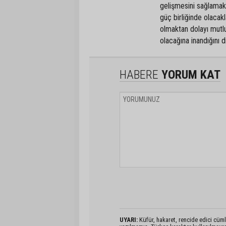
gelişmesini sağlamak
güç birliğinde olacakl
olmaktan dolayı mutlu
olacağına inandığını d
HABERE
YORUM KAT
UYARI:
Küfür, hakaret, rencide edici cümlel