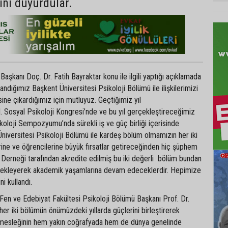
ını duyurdular.
aşkanı Doç. Dr. Fatih Bayraktar konu ile ilgili yaptığı açıklamada
andığımız Başkent Üniversitesi Psikoloji Bölümü ile ilişkilerimizi
ne çıkardığımız için mutluyuz. Geçtiğimiz yıl
I. Sosyal Psikoloji Kongresi’nde ve bu yıl gerçekleştireceğimiz
sikoloji Sempozyumu’nda sürekli iş ve güç birliği içerisinde
iversitesi Psikoloji Bölümü ile kardeş bölüm olmamızın her iki
ine ve öğrencilerine büyük fırsatlar getireceğinden hiç şüphem
 Derneği tarafından akredite edilmiş bu iki değerli bölüm bundan
estekleyerek akademik yaşamlarına devam edeceklerdir. Hepimize
ini kullandı.
Fen ve Edebiyat Fakültesi Psikoloji Bölümü Başkanı Prof. Dr.
r iki bölümün önümüzdeki yıllarda güçlerini birleştirerek
ve mesleğinin hem yakın coğrafyada hem de dünya genelinde