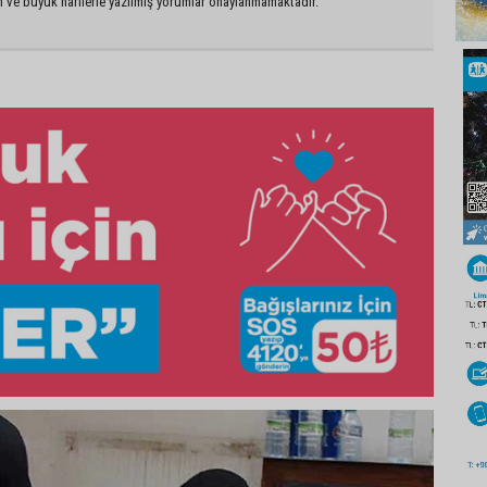
n ve büyük harflerle yazılmış yorumlar onaylanmamaktadır.