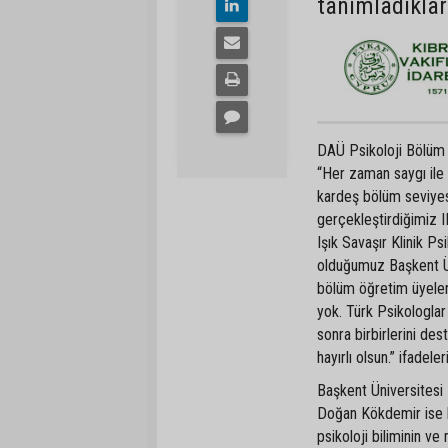
tanımladıklar
DAÜ Psikoloji Bölüm B
“Her zaman saygı ile 
kardeş bölüm seviyesi
gerçekleştirdiğimiz I
Işık Savaşır Klinik P
olduğumuz Başkent Ün
bölüm öğretim üyeler
yok. Türk Psikologlar
sonra birbirlerini d
hayırlı olsun.” ifadeler
Başkent Üniversitesi 
Doğan Kökdemir ise he
psikoloji biliminin 