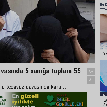
Bu K
YK
vasında 5 sanığa toplam 55
A+
A-
plu tecavüz davasında karar...
LA
Ak