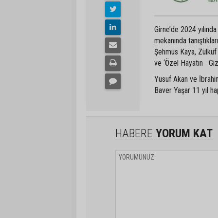
Girne’de 2024 yılında
mekanında tanıştıkla
Şehmus Kaya, Zülküf 
ve ‘Özel Hayatın Gizl
Yusuf Akan ve İbrahim
Baver Yaşar 11 yıl hap
HABERE
YORUM KAT