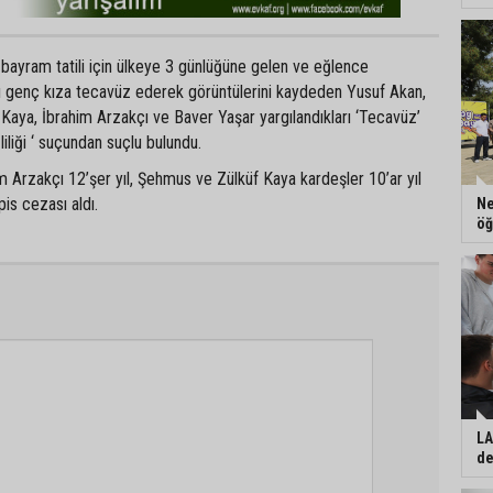
 bayram tatili için ülkeye 3 günlüğüne gelen ve eğlence
rı genç kıza tecavüz ederek görüntülerini kaydeden Yusuf Akan,
Kaya, İbrahim Arzakçı ve Baver Yaşar yargılandıkları ‘Tecavüz’
iliği ‘ suçundan suçlu bulundu.
 Arzakçı 12’şer yıl, Şehmus ve Zülküf Kaya kardeşler 10’ar yıl
is cezası aldı.
Ne
öğ
LA
de