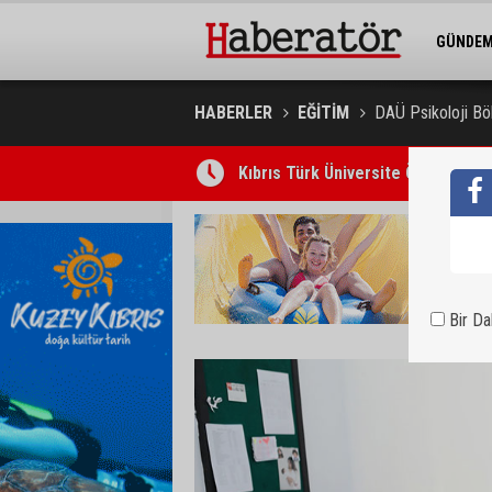
GÜNDE
BELEDİY
HABERLER
EĞİTİM
DAÜ Psikoloji Böl
Kıbrıs Türk Üniversite Öğrencileri
Bir D