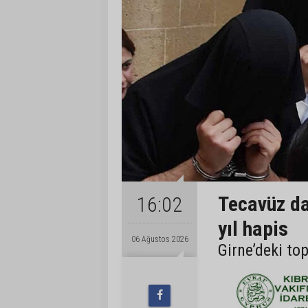
Tecavüz da
16:02
yıl hapis
06 Ağustos 2026
Girne’deki to