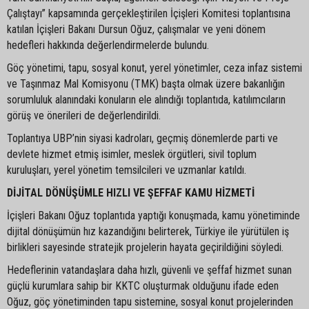
Çalıştayı” kapsamında gerçekleştirilen İçişleri Komitesi toplantısına
katılan İçişleri Bakanı Dursun Oğuz, çalışmalar ve yeni dönem
hedefleri hakkında değerlendirmelerde bulundu.
Göç yönetimi, tapu, sosyal konut, yerel yönetimler, ceza infaz sistemi
ve Taşınmaz Mal Komisyonu (TMK) başta olmak üzere bakanlığın
sorumluluk alanındaki konuların ele alındığı toplantıda, katılımcıların
görüş ve önerileri de değerlendirildi.
Toplantıya UBP’nin siyasi kadroları, geçmiş dönemlerde parti ve
devlete hizmet etmiş isimler, meslek örgütleri, sivil toplum
kuruluşları, yerel yönetim temsilcileri ve uzmanlar katıldı.
DİJİTAL DÖNÜŞÜMLE HIZLI VE ŞEFFAF KAMU HİZMETİ
İçişleri Bakanı Oğuz toplantıda yaptığı konuşmada, kamu yönetiminde
dijital dönüşümün hız kazandığını belirterek, Türkiye ile yürütülen iş
birlikleri sayesinde stratejik projelerin hayata geçirildiğini söyledi.
Hedeflerinin vatandaşlara daha hızlı, güvenli ve şeffaf hizmet sunan
güçlü kurumlara sahip bir KKTC oluşturmak olduğunu ifade eden
Oğuz, göç yönetiminden tapu sistemine, sosyal konut projelerinden