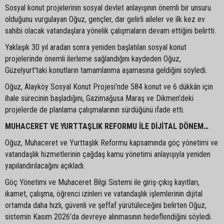
Sosyal konut projelerinin sosyal devlet anlayışının önemli bir unsuru
olduğunu vurgulayan Oğuz, gençler, dar gelirli aileler ve ilk kez ev
sahibi olacak vatandaşlara yönelik çalışmaların devam ettiğini belirtti.
Yaklaşık 30 yıl aradan sonra yeniden başlatılan sosyal konut
projelerinde önemli ilerleme sağlandığını kaydeden Oğuz,
Güzelyurt’taki konutların tamamlanma aşamasına geldiğini söyledi.
Oğuz, Alayköy Sosyal Konut Projesi’nde 584 konut ve 6 dükkân için
ihale sürecinin başladığını, Gazimağusa Maraş ve Dikmen’deki
projelerde de planlama çalışmalarının sürdüğünü ifade etti.
MUHACERET VE YURTTAŞLIK REFORMU İLE DİJİTAL DÖNEM…
Oğuz, Muhaceret ve Yurttaşlık Reformu kapsamında göç yönetimi ve
vatandaşlık hizmetlerinin çağdaş kamu yönetimi anlayışıyla yeniden
yapılandırılacağını açıkladı.
Göç Yönetimi ve Muhaceret Bilgi Sistemi ile giriş-çıkış kayıtları,
ikamet, çalışma, öğrenci izinleri ve vatandaşlık işlemlerinin dijital
ortamda daha hızlı, güvenli ve şeffaf yürütüleceğini belirten Oğuz,
sistemin Kasım 2026’da devreye alınmasının hedeflendiğini söyledi.