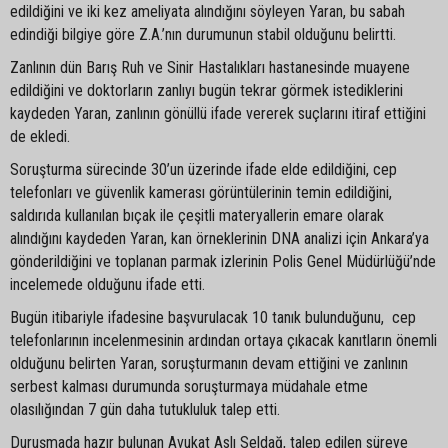
edildiğini ve iki kez ameliyata alındığını söyleyen Yaran, bu sabah
edindiği bilgiye göre Z.A.’nın durumunun stabil olduğunu belirtti.
Zanlının dün Barış Ruh ve Sinir Hastalıkları hastanesinde muayene
edildiğini ve doktorların zanlıyı bugün tekrar görmek istediklerini
kaydeden Yaran, zanlının gönüllü ifade vererek suçlarını itiraf ettiğini
de ekledi.
Soruşturma sürecinde 30’un üzerinde ifade elde edildiğini, cep
telefonları ve güvenlik kamerası görüntülerinin temin edildiğini,
saldırıda kullanılan bıçak ile çeşitli materyallerin emare olarak
alındığını kaydeden Yaran, kan örneklerinin DNA analizi için Ankara’ya
gönderildiğini ve toplanan parmak izlerinin Polis Genel Müdürlüğü’nde
incelemede olduğunu ifade etti.
Bugün itibariyle ifadesine başvurulacak 10 tanık bulunduğunu, cep
telefonlarının incelenmesinin ardından ortaya çıkacak kanıtların önemli
olduğunu belirten Yaran, soruşturmanın devam ettiğini ve zanlının
serbest kalması durumunda soruşturmaya müdahale etme
olasılığından 7 gün daha tutukluluk talep etti.
Duruşmada hazır bulunan Avukat Aslı Seldağ, talep edilen süreye