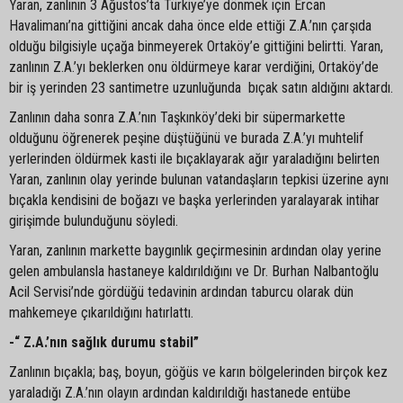
Yaran, zanlının 3 Ağustos’ta Türkiye’ye dönmek için Ercan
Havalimanı’na gittiğini ancak daha önce elde ettiği Z.A.’nın çarşıda
olduğu bilgisiyle uçağa binmeyerek Ortaköy’e gittiğini belirtti. Yaran,
zanlının Z.A.’yı beklerken onu öldürmeye karar verdiğini, Ortaköy’de
bir iş yerinden 23 santimetre uzunluğunda bıçak satın aldığını aktardı.
Zanlının daha sonra Z.A.’nın Taşkınköy’deki bir süpermarkette
olduğunu öğrenerek peşine düştüğünü ve burada Z.A.’yı muhtelif
yerlerinden öldürmek kasti ile bıçaklayarak ağır yaraladığını belirten
Yaran, zanlının olay yerinde bulunan vatandaşların tepkisi üzerine aynı
bıçakla kendisini de boğazı ve başka yerlerinden yaralayarak intihar
girişimde bulunduğunu söyledi.
Yaran, zanlının markette baygınlık geçirmesinin ardından olay yerine
gelen ambulansla hastaneye kaldırıldığını ve Dr. Burhan Nalbantoğlu
Acil Servisi’nde gördüğü tedavinin ardından taburcu olarak dün
mahkemeye çıkarıldığını hatırlattı.
-“ Z.A.’nın sağlık durumu stabil”
Zanlının bıçakla; baş, boyun, göğüs ve karın bölgelerinden birçok kez
yaraladığı Z.A.’nın olayın ardından kaldırıldığı hastanede entübe