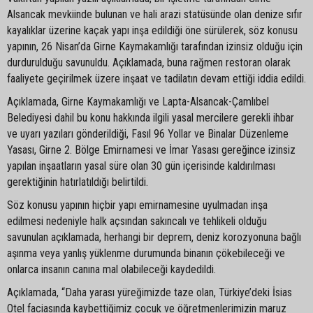
Alsancak mevkiinde bulunan ve hali arazi statüsünde olan denize sıfır
kayalıklar üzerine kaçak yapı inşa edildiği öne sürülerek, söz konusu
yapının, 26 Nisan’da Girne Kaymakamlığı tarafından izinsiz olduğu için
durdurulduğu savunuldu. Açıklamada, buna rağmen restoran olarak
faaliyete geçirilmek üzere inşaat ve tadilatın devam ettiği iddia edildi.
Açıklamada, Girne Kaymakamlığı ve Lapta-Alsancak-Çamlıbel
Belediyesi dahil bu konu hakkında ilgili yasal mercilere gerekli ihbar
ve uyarı yazıları gönderildiği, Fasıl 96 Yollar ve Binalar Düzenleme
Yasası, Girne 2. Bölge Emirnamesi ve İmar Yasası gereğince izinsiz
yapılan inşaatların yasal süre olan 30 gün içerisinde kaldırılması
gerektiğinin hatırlatıldığı belirtildi.
Söz konusu yapının hiçbir yapı emirnamesine uyulmadan inşa
edilmesi nedeniyle halk açsından sakıncalı ve tehlikeli olduğu
savunulan açıklamada, herhangi bir deprem, deniz korozyonuna bağlı
aşınma veya yanlış yüklenme durumunda binanın çökebileceği ve
onlarca insanın canına mal olabileceği kaydedildi.
Açıklamada, “Daha yarası yüreğimizde taze olan, Türkiye’deki İsias
Otel faciasında kaybettiğimiz çocuk ve öğretmenlerimizin maruz