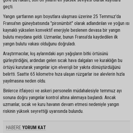
geçti.
Yangın şartlarının aşırı boyutlara ulaşması üzerine 25 Temmuz'da
Fransa'nın güneybatısında "pironümbit" olarak adlandırılan ve yoğun ısı
kaynaklı yükselen konvektif enerjiyle beslenen devasa bir yangın
bulutu meydana geldi. Uzmanlar, bunun Fransa'da kaydedilen ilk
yangın bulutu vakası olduğunu doğruladı.
Araştırmacılar, kış aylarındaki aşırı yağışların bitki örtüsünü
gürleştirdiğini, ardından gelen sıcak hava dalgaları ve kuraklığın bu
örtüyü kurutarak yangınlar için elverişli bir yakıta dönüştürdüğünü
belirtti. Saatte 65 kilometre hıza ulaşan rüzgarlar ise alevlerin hızla
yayılmasına neden oldu.
Binlerce itfaiyeci ve askeri personelin müdahalesiyle temmuz ayı
sonuna doğru yangınlar kontrol altına alınmaya başlandı. Ancak
uzmanlar, sıcak ve kuru havanın devam etmesi nedeniyle yangın
riskinin yüksek seyrettiği uyarısında bulundu.
HABERE
YORUM KAT