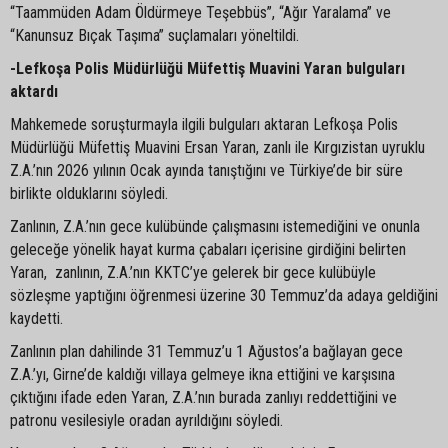
“Taammüden Adam Öldürmeye Teşebbüs”, “Ağır Yaralama” ve
“Kanunsuz Bıçak Taşıma” suçlamaları yöneltildi.
-Lefkoşa Polis Müdürlüğü Müfettiş Muavini Yaran bulguları
aktardı
Mahkemede soruşturmayla ilgili bulguları aktaran Lefkoşa Polis
Müdürlüğü Müfettiş Muavini Ersan Yaran, zanlı ile Kırgızistan uyruklu
Z.A.’nın 2026 yılının Ocak ayında tanıştığını ve Türkiye’de bir süre
birlikte olduklarını söyledi.
Zanlının, Z.A.’nın gece kulübünde çalışmasını istemediğini ve onunla
geleceğe yönelik hayat kurma çabaları içerisine girdiğini belirten
Yaran, zanlının, Z.A.’nın KKTC’ye gelerek bir gece kulübüyle
sözleşme yaptığını öğrenmesi üzerine 30 Temmuz’da adaya geldiğini
kaydetti.
Zanlının plan dahilinde 31 Temmuz’u 1 Ağustos’a bağlayan gece
Z.A.’yı, Girne’de kaldığı villaya gelmeye ikna ettiğini ve karşısına
çıktığını ifade eden Yaran, Z.A.’nın burada zanlıyı reddettiğini ve
patronu vesilesiyle oradan ayrıldığını söyledi.