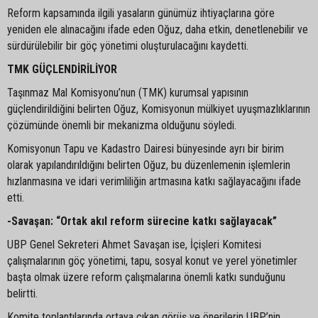
Reform kapsamında ilgili yasaların günümüz ihtiyaçlarına göre
yeniden ele alınacağını ifade eden Oğuz, daha etkin, denetlenebilir ve
sürdürülebilir bir göç yönetimi oluşturulacağını kaydetti.
TMK GÜÇLENDİRİLİYOR
Taşınmaz Mal Komisyonu’nun (TMK) kurumsal yapısının
güçlendirildiğini belirten Oğuz, Komisyonun mülkiyet uyuşmazlıklarının
çözümünde önemli bir mekanizma olduğunu söyledi.
Komisyonun Tapu ve Kadastro Dairesi bünyesinde ayrı bir birim
olarak yapılandırıldığını belirten Oğuz, bu düzenlemenin işlemlerin
hızlanmasına ve idari verimliliğin artmasına katkı sağlayacağını ifade
etti.
-Savaşan: “Ortak akıl reform sürecine katkı sağlayacak”
UBP Genel Sekreteri Ahmet Savaşan ise, İçişleri Komitesi
çalışmalarının göç yönetimi, tapu, sosyal konut ve yerel yönetimler
başta olmak üzere reform çalışmalarına önemli katkı sunduğunu
belirtti.
Komite toplantılarında ortaya çıkan görüş ve önerilerin UBP’nin