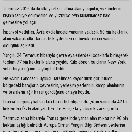
Temmuz 2026'da iki ülkeyi etkisi altına alan yangınlar, yüz binlerce
kişinin tahliye edilmesine ve yüzlerce evin kullanılamaz hale
gelmesine yol açtı.
İspanyol yetkililer, Ávila eyaletindeki yangının yaklaşık 50 bin hektarlık
alanı yakarak ülke tarihinde kaydedilen en büyük orman yangını
olduğunu açıkladı.
Yangın, 24 Temmuz itibarıyla çevre eyaletlerdeki odaklarla birleşerek
toplam 77 bin hektarlık alana yayıldı. Küle dönen bu alanın New York
şehri büyüklüğüne ulaştığı bildirildi.
NASA'nın Landsat 9 uydusu tarafından kaydedilen görüntüler,
bölgedeki barajların çevresinin, yerleşim yerlerinin, kamp alanlarının
ve tesislerin ağır hasar gördüğünü ortaya koydu.
Fransa'nın güneybatısındaki Gironde bölgesinde çıkan yangında 42 bin
hektardan fazla alan yandı ve Le Porge köyü büyük zarar gördü.
Temmuz sonu itibarıyla Fransa genelinde yanan alan miktarının 90 bin
hektarı aştığı belirtildi. Avrupa Orman Yangını Bilgi Sistemi verilerine
göre bu rakam, son on yılların en yüksek seviyesi olarak kayıtlara