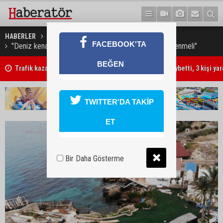
HABERLER
GÜNDEM
FACEBOOK'TA
"Deniz kenarı hali arazideki kaçak restoran inşaatı önlenmeli"
BEĞEN
Trafik kazasında 85 yaşındaki Turan Obalı hayatını kaybetti, 3 kişi ya
TWITTER'DA TAKİP
ET
Bir Daha Gösterme