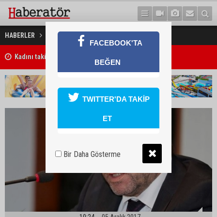
Denktaş, müdafaa yaptı
HABERLER
GÜNDEM
FACEBOOK'TA
Kadını takip ederek saldırdığı açıklandı
BEĞEN
TWITTER'DA TAKİP
ET
Bir Daha Gösterme
10:24
05 Aralık 2017