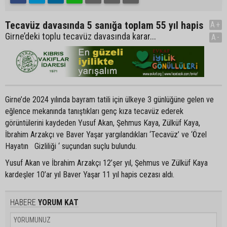
Tecavüz davasında 5 sanığa toplam 55 yıl hapis
A+
Girne’deki toplu tecavüz davasında karar...
A-
Girne’de 2024 yılında bayram tatili için ülkeye 3 günlüğüne gelen ve
eğlence mekanında tanıştıkları genç kıza tecavüz ederek
görüntülerini kaydeden Yusuf Akan, Şehmus Kaya, Zülküf Kaya,
İbrahim Arzakçı ve Baver Yaşar yargılandıkları ‘Tecavüz’ ve ‘Özel
Hayatın Gizliliği ‘ suçundan suçlu bulundu.
Yusuf Akan ve İbrahim Arzakçı 12’şer yıl, Şehmus ve Zülküf Kaya
kardeşler 10’ar yıl Baver Yaşar 11 yıl hapis cezası aldı.
HABERE
YORUM KAT