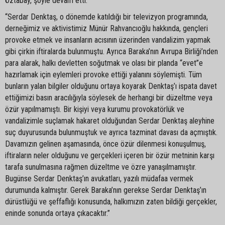
Öztabay, şöyle devam etti:
“Serdar Denktaş, o dönemde katıldığı bir televizyon programında,
derneğimiz ve aktivistimiz Münür Rahvancıoğlu hakkında, gençleri
provoke etmek ve insanların acısının üzerinden vandalizim yapmak
gibi çirkin iftiralarda bulunmuştu. Ayrıca Baraka’nın Avrupa Birliği’nden
para alarak, halkı devletten soğutmak ve olası bir planda “evet”e
hazırlamak için eylemleri provoke ettiği yalanını söylemişti. Tüm
bunların yalan bilgiler olduğunu ortaya koyarak Denktaş’ı ispata davet
ettiğimizi basın aracılığıyla söylesek de herhangi bir düzeltme veya
özür yapılmamıştı. Bir kişiyi veya kurumu provokatörlük ve
vandalizimle suçlamak hakaret olduğundan Serdar Denktaş aleyhine
suç duyurusunda bulunmuştuk ve ayrıca tazminat davası da açmıştık.
Davamızın gelinen aşamasında, önce özür dilenmesi konuşulmuş,
iftiraların neler olduğunu ve gerçekleri içeren bir özür metninin karşı
tarafa sunulmasına rağmen düzeltme ve özre yanaşılmamıştır.
Bugünse Serdar Denktaş’ın avukatları, yazılı müdafaa vermek
durumunda kalmıştır. Gerek Baraka’nın gerekse Serdar Denktaş’ın
dürüstlüğü ve şeffaflığı konusunda, halkımızın zaten bildiği gerçekler,
eninde sonunda ortaya çıkacaktır.”