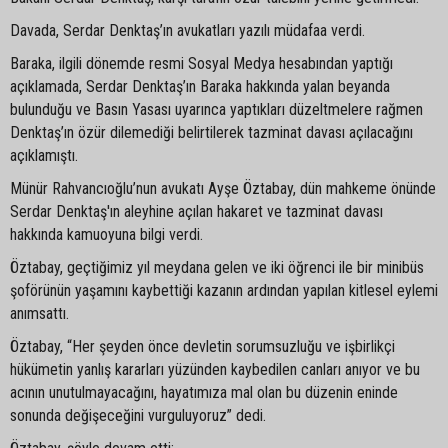
Davada, Serdar Denktaş’ın avukatları yazılı müdafaa verdi.
Baraka, ilgili dönemde resmi Sosyal Medya hesabından yaptığı
açıklamada, Serdar Denktaş’ın Baraka hakkında yalan beyanda
bulunduğu ve Basın Yasası uyarınca yaptıkları düzeltmelere rağmen
Denktaş’ın özür dilemediği belirtilerek tazminat davası açılacağını
açıklamıştı.
Münür Rahvancıoğlu’nun avukatı Ayşe Öztabay, dün mahkeme önünde
Serdar Denktaş'ın aleyhine açılan hakaret ve tazminat davası
hakkında kamuoyuna bilgi verdi.
Öztabay, geçtiğimiz yıl meydana gelen ve iki öğrenci ile bir minibüs
şoförünün yaşamını kaybettiği kazanın ardından yapılan kitlesel eylemi
anımsattı.
Öztabay, “Her şeyden önce devletin sorumsuzluğu ve işbirlikçi
hükümetin yanlış kararları yüzünden kaybedilen canları anıyor ve bu
acının unutulmayacağını, hayatımıza mal olan bu düzenin eninde
sonunda değişeceğini vurguluyoruz” dedi.