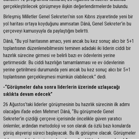
gerçekleştirilecek görüşmeye ilişkin değerlendirmelerde bulundu.
Birleşmiş Milletler Genel Sekreteri’nin son Kıbrıs ziyaretinde yeni bir
yol haritası ortaya koyduğunu anımsatan Dânâ, Genel Sekreter’in bu
çerçeveyi kamuoyuyla da paylaştığını belirtti.
Dânâ, “Bu yol haritasının amacı, yeni ancak bu kez sonuç alıcı bir 5+1
toplantısının düzenlenebilmesini teminen adadaki iki liderin ciddi bir
hazırlık sürecine girmesi ve belirli bazı ev ödevlerini yerine
getirmesidir. Bu ciddi hazırlığın tamamlanması ve ev ödevlerinin
yerine getirilmesi durumunda yeni ancak bu kez sonuç alıcı bir 5+1
toplantısının gerçekleşmesi mümkün olabilecek.” dedi.
-“Görüşmeler daha sonra liderlerin üzerinde uzlaşacağı
sıklıkta devam edecek”
26 Ağustos’taki liderler görüşmesinin bu hazırlık sürecinin ilk adımı
olacağını ifade eden Mehmet Dânâ, “Bu görüşmede Genel
Sekreter’in çizdiği çerçeve içerisinde öncelikle güven yaratıcı
önlemler, ardından metodoloji ve son olarak da özlü bazı konularda
görüş alışverişi süreci başlayacak. Bu ilk görüşme olacak. Görüşmeler