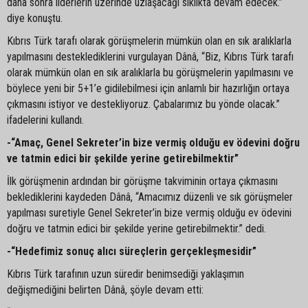
daha sonra liderlerin üzerinde uzlaşacağı sıklıkta devam edecek.”
diye konuştu.
Kıbrıs Türk tarafı olarak görüşmelerin mümkün olan en sık aralıklarla
yapılmasını desteklediklerini vurgulayan Dânâ, “Biz, Kıbrıs Türk tarafı
olarak mümkün olan en sık aralıklarla bu görüşmelerin yapılmasını ve
böylece yeni bir 5+1’e gidilebilmesi için anlamlı bir hazırlığın ortaya
çıkmasını istiyor ve destekliyoruz. Çabalarımız bu yönde olacak.”
ifadelerini kullandı.
-“Amaç, Genel Sekreter’in bize vermiş olduğu ev ödevini doğru
ve tatmin edici bir şekilde yerine getirebilmektir”
İlk görüşmenin ardından bir görüşme takviminin ortaya çıkmasını
beklediklerini kaydeden Dânâ, “Amacımız düzenli ve sık görüşmeler
yapılması suretiyle Genel Sekreter’in bize vermiş olduğu ev ödevini
doğru ve tatmin edici bir şekilde yerine getirebilmektir.” dedi.
-“Hedefimiz sonuç alıcı süreçlerin gerçekleşmesidir”
Kıbrıs Türk tarafının uzun süredir benimsediği yaklaşımın
değişmediğini belirten Dânâ, şöyle devam etti: