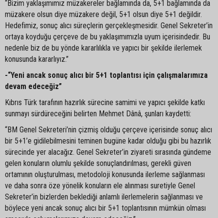
“Bizim yaklaşımımız müzakereler bağlamında da, 5+1 bağlamında da
müzakere olsun diye müzakere değil, 5+1 olsun diye 5+1 değildir.
Hedefimiz, sonuç alıcı süreçlerin gerçekleşmesidir. Genel Sekreter’in
ortaya koyduğu çerçeve de bu yaklaşımımızla uyum içerisindedir. Bu
nedenle biz de bu yönde kararlılıkla ve yapıcı bir şekilde ilerlemek
konusunda kararlıyız.”
-“Yeni ancak sonuç alıcı bir 5+1 toplantısı için çalışmalarımıza
devam edeceğiz”
Kıbrıs Türk tarafının hazırlık sürecine samimi ve yapıcı şekilde katkı
sunmayı sürdüreceğini belirten Mehmet Dânâ, şunları kaydetti:
“BM Genel Sekreteri’nin çizmiş olduğu çerçeve içerisinde sonuç alıcı
bir 5+1’e gidilebilmesini teminen bugüne kadar olduğu gibi bu hazırlık
sürecinde yer alacağız. Genel Sekreter’in ziyareti sırasında gündeme
gelen konuların olumlu şekilde sonuçlandırılması, gerekli güven
ortamının oluşturulması, metodoloji konusunda ilerleme sağlanması
ve daha sonra öze yönelik konuların ele alınması suretiyle Genel
Sekreter’in bizlerden beklediği anlamlı ilerlemelerin sağlanması ve
böylece yeni ancak sonuç alıcı bir 5+1 toplantısının mümkün olması