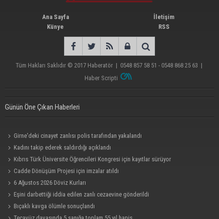
Ana Sayfa
İletişim
Künye
RSS
Tüm Hakları Saklıdır © 2017
Haberatör
|
0548 857 58 51 - 0548 868 25 63
|
Haber Scripti
Günün Öne Çıkan Haberleri
Girne'deki cinayet zanlısı polis tarafından yakalandı
Kadını takip ederek saldırdığı açıklandı
Kıbrıs Türk Üniversite Öğrencileri Kongresi için kayıtlar sürüyor
Cadde Dönüşüm Projesi için imzalar atıldı
6 Ağustos 2026 Döviz Kurları
Eşini darbettiği iddia edilen zanlı cezaevine gönderildi
Bıçaklı kavga ölümle sonuçlandı
Tecavüz davasında 5 sanığa toplam 55 yıl hapis