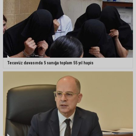
Tecavüz davasında 5 sanığa toplam 55 yıl hapis