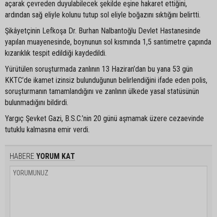
açarak çevreden duyulabilecek şekilde eşine hakaret ettiğini,
ardından sağ eliyle kolunu tutup sol eliyle boğazını sıktığını belirtti.
Şikâyetçinin Lefkoşa Dr. Burhan Nalbantoğlu Devlet Hastanesinde
yapılan muayenesinde, boynunun sol kısmında 1,5 santimetre çapında
kızarıklık tespit edildiği kaydedildi.
Yürütülen soruşturmada zanlının 13 Haziran’dan bu yana 53 gün
KKTC’de ikamet izinsiz bulunduğunun belirlendiğini ifade eden polis,
soruşturmanın tamamlandığını ve zanlının ülkede yasal statüsünün
bulunmadığını bildirdi.
Yargıç Şevket Gazi, B.S.C.’nin 20 günü aşmamak üzere cezaevinde
tutuklu kalmasına emir verdi.
HABERE
YORUM KAT