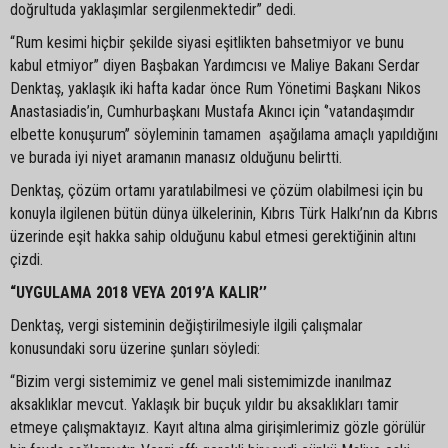
doğrultuda yaklaşımlar sergilenmektedir” dedi.
“Rum kesimi hiçbir şekilde siyasi eşitlikten bahsetmiyor ve bunu
kabul etmiyor” diyen Başbakan Yardımcısı ve Maliye Bakanı Serdar
Denktaş, yaklaşık iki hafta kadar önce Rum Yönetimi Başkanı Nikos
Anastasiadis’in, Cumhurbaşkanı Mustafa Akıncı için ‘’vatandaşımdır
elbette konuşurum’’ söyleminin tamamen aşağılama amaçlı yapıldığını
ve burada iyi niyet aramanın manasız olduğunu belirtti.
Denktaş, çözüm ortamı yaratılabilmesi ve çözüm olabilmesi için bu
konuyla ilgilenen bütün dünya ülkelerinin, Kıbrıs Türk Halkı’nın da Kıbrıs
üzerinde eşit hakka sahip olduğunu kabul etmesi gerektiğinin altını
çizdi.
“UYGULAMA 2018 VEYA 2019’A KALIR’’
Denktaş, vergi sisteminin değiştirilmesiyle ilgili çalışmalar
konusundaki soru üzerine şunları söyledi:
“Bizim vergi sistemimiz ve genel mali sistemimizde inanılmaz
aksaklıklar mevcut. Yaklaşık bir buçuk yıldır bu aksaklıkları tamir
etmeye çalışmaktayız. Kayıt altına alma girişimlerimiz gözle görülür