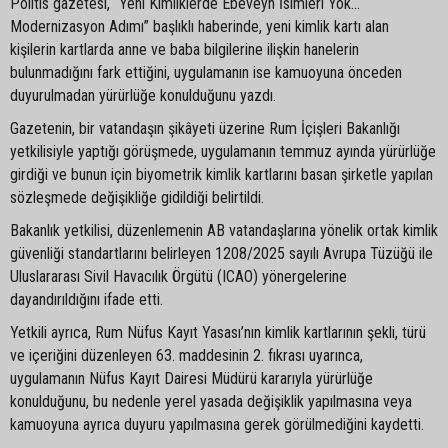
Politis gazetesi, “Yeni Kimliklerde Ebeveyn İsimleri Yok…
Modernizasyon Adımı” başlıklı haberinde, yeni kimlik kartı alan
kişilerin kartlarda anne ve baba bilgilerine ilişkin hanelerin
bulunmadığını fark ettiğini, uygulamanın ise kamuoyuna önceden
duyurulmadan yürürlüğe konulduğunu yazdı.
Gazetenin, bir vatandaşın şikâyeti üzerine Rum İçişleri Bakanlığı
yetkilisiyle yaptığı görüşmede, uygulamanın temmuz ayında yürürlüğe
girdiği ve bunun için biyometrik kimlik kartlarını basan şirketle yapılan
sözleşmede değişikliğe gidildiği belirtildi.
Bakanlık yetkilisi, düzenlemenin AB vatandaşlarına yönelik ortak kimlik
güvenliği standartlarını belirleyen 1208/2025 sayılı Avrupa Tüzüğü ile
Uluslararası Sivil Havacılık Örgütü (ICAO) yönergelerine
dayandırıldığını ifade etti.
Yetkili ayrıca, Rum Nüfus Kayıt Yasası’nın kimlik kartlarının şekli, türü
ve içeriğini düzenleyen 63. maddesinin 2. fıkrası uyarınca,
uygulamanın Nüfus Kayıt Dairesi Müdürü kararıyla yürürlüğe
konulduğunu, bu nedenle yerel yasada değişiklik yapılmasına veya
kamuoyuna ayrıca duyuru yapılmasına gerek görülmediğini kaydetti.