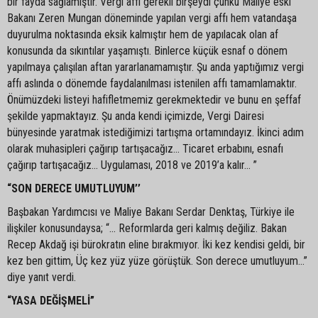
bir fayda sağlamıştır. Vergi affı gerekli birşeydi çünkü Maliye eski
Bakanı Zeren Mungan döneminde yapılan vergi affı hem vatandaşa
duyurulma noktasında eksik kalmıştır hem de yapılacak olan af
konusunda da sıkıntılar yaşamıştı. Binlerce küçük esnaf o dönem
yapılmaya çalışılan aftan yararlanamamıştır. Şu anda yaptığımız vergi
affı aslında o dönemde faydalanılması istenilen affı tamamlamaktır.
Önümüzdeki listeyi hafifletmemiz gerekmektedir ve bunu en şeffaf
şekilde yapmaktayız. Şu anda kendi içimizde, Vergi Dairesi
bünyesinde yaratmak istediğimizi tartışma ortamındayız. İkinci adım
olarak muhasipleri çağırıp tartışacağız... Ticaret erbabını, esnafı
çağırıp tartışacağız... Uygulaması, 2018 ve 2019’a kalır... ”
“SON DERECE UMUTLUYUM’’
Başbakan Yardımcısı ve Maliye Bakanı Serdar Denktaş, Türkiye ile
ilişkiler konusundaysa; “... Reformlarda geri kalmış değiliz. Bakan
Recep Akdağ işi bürokratın eline bırakmıyor. İki kez kendisi geldi, bir
kez ben gittim, Üç kez yüz yüze görüştük. Son derece umutluyum...”
diye yanıt verdi.
“YASA DEĞİŞMELİ”