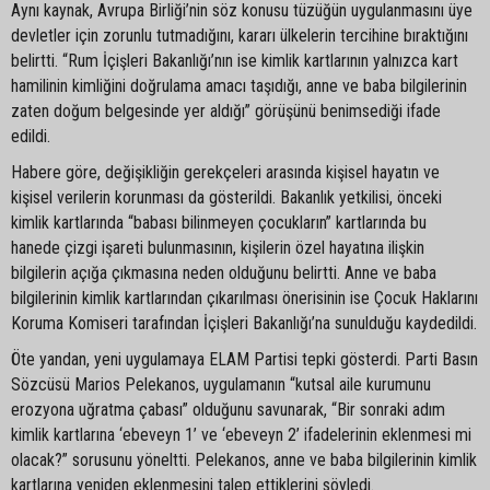
Aynı kaynak, Avrupa Birliği’nin söz konusu tüzüğün uygulanmasını üye
devletler için zorunlu tutmadığını, kararı ülkelerin tercihine bıraktığını
belirtti. “Rum İçişleri Bakanlığı’nın ise kimlik kartlarının yalnızca kart
hamilinin kimliğini doğrulama amacı taşıdığı, anne ve baba bilgilerinin
zaten doğum belgesinde yer aldığı” görüşünü benimsediği ifade
edildi.
Habere göre, değişikliğin gerekçeleri arasında kişisel hayatın ve
kişisel verilerin korunması da gösterildi. Bakanlık yetkilisi, önceki
kimlik kartlarında “babası bilinmeyen çocukların” kartlarında bu
hanede çizgi işareti bulunmasının, kişilerin özel hayatına ilişkin
bilgilerin açığa çıkmasına neden olduğunu belirtti. Anne ve baba
bilgilerinin kimlik kartlarından çıkarılması önerisinin ise Çocuk Haklarını
Koruma Komiseri tarafından İçişleri Bakanlığı’na sunulduğu kaydedildi.
Öte yandan, yeni uygulamaya ELAM Partisi tepki gösterdi. Parti Basın
Sözcüsü Marios Pelekanos, uygulamanın “kutsal aile kurumunu
erozyona uğratma çabası” olduğunu savunarak, “Bir sonraki adım
kimlik kartlarına ‘ebeveyn 1’ ve ‘ebeveyn 2’ ifadelerinin eklenmesi mi
olacak?” sorusunu yöneltti. Pelekanos, anne ve baba bilgilerinin kimlik
kartlarına yeniden eklenmesini talep ettiklerini söyledi.