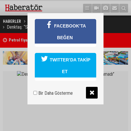
HABERLER
GÜNDEM
FACEBOOK'TA
Denktaş: “Seçim tarihiyle ilgili henüz karar alınmadı’’
BEĞEN
ı
Petrol fiyatları yüseldi
TWITTER'DA TAKİP
ET
Bir Daha Gösterme