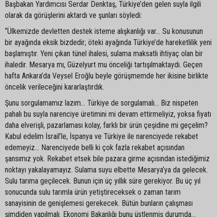
Başbakan Yardımcısı Serdar Denktaş, Türkiye’den gelen suyla ilgili
olarak da görüşlerini aktardı ve şunları söyledi:
“Ülkemizde devletten destek isteme alışkanlığı var... Su konusunun
bir ayağında eksik bizdedir; öteki ayağında Türkiye’de hareketlilik yeni
başlamıştır. Yeni çıkan tünel ihalesi, sulama maksatlı ihtiyaç olan bir
ihaledir. Mesarya mı, Güzelyurt mu önceliği tartışılmaktaydı. Geçen
hafta Ankara’da Veysel Eroğlu beyle görüşmemde her ikisine birlikte
öncelik verileceğini kararlaştırdık.
Şunu sorgulamamız lazım... Türkiye de sorgulamalı... Biz nispeten
pahalı bu suyla narenciye üretimini mi devam ettirmeliyiz, yoksa fiyatı
daha elverişli, pazarlaması kolay, farklı bir ürün çeşidine mi geçelim?
Kabul edelim İsrail’le, İspanya ve Türkiye ile narenciyede rekabet
edemeyiz... Narenciyede belli ki çok fazla rekabet açısından
şansımız yok. Rekabet etsek bile pazara girme açısından istediğimiz
noktayı yakalayamayız. Sulama suyu elbette Mesarya’ya da gelecek.
Sulu tarıma geçilecek. Bunun için üç yıllık süre gerekiyor. Bu üç yıl
sonucunda sulu tarımla ürün yetiştireceksek o zaman tarım
sanayisinin de genişlemesi gerekecek. Bütün bunların çalışması
şimdiden yapılmalı. Ekonomi Bakanlığı bunu üstlenmiş durumda...