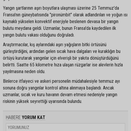
Yangın şartlarının aşırı boyutlara ulaşması üzerine 25 Temmuz'da
Fransa'nın güneybatısında "pironümbit" olarak adlandırılan ve yoğun ısı
kaynaklı yükselen konvektif enerjiyle beslenen devasa bir yangın
bulutu meydana geldi. Uzmanlar, bunun Fransa'da kaydedilen ilk
yangın bulutu vakası olduğunu doğruladı.
Araştırmacılar, kış aylarındaki aşırı yağışların bitki örtüsünü
gürleştirdiğini, ardından gelen sıcak hava dalgaları ve kuraklığın bu
örtüyü kurutarak yangınlar için elverişli bir yakıta dönüştürdüğünü
belirtti. Saatte 65 kilometre hıza ulaşan rüzgarlar ise alevlerin hızla
yayılmasına neden oldu.
Binlerce itfaiyeci ve askeri personelin müdahalesiyle temmuz ayı
sonuna doğru yangınlar kontrol altına alınmaya başlandı. Ancak
uzmanlar, sıcak ve kuru havanın devam etmesi nedeniyle yangın
riskinin yüksek seyrettiği uyarısında bulundu.
HABERE
YORUM KAT