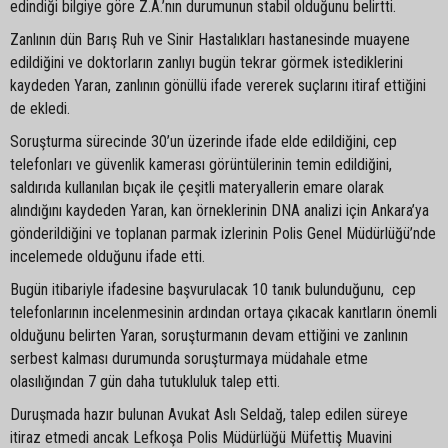
edindiği bilgiye göre Z.A.’nın durumunun stabil olduğunu belirtti.
Zanlının dün Barış Ruh ve Sinir Hastalıkları hastanesinde muayene
edildiğini ve doktorların zanlıyı bugün tekrar görmek istediklerini
kaydeden Yaran, zanlının gönüllü ifade vererek suçlarını itiraf ettiğini
de ekledi.
Soruşturma sürecinde 30’un üzerinde ifade elde edildiğini, cep
telefonları ve güvenlik kamerası görüntülerinin temin edildiğini,
saldırıda kullanılan bıçak ile çeşitli materyallerin emare olarak
alındığını kaydeden Yaran, kan örneklerinin DNA analizi için Ankara’ya
gönderildiğini ve toplanan parmak izlerinin Polis Genel Müdürlüğü’nde
incelemede olduğunu ifade etti.
Bugün itibariyle ifadesine başvurulacak 10 tanık bulunduğunu, cep
telefonlarının incelenmesinin ardından ortaya çıkacak kanıtların önemli
olduğunu belirten Yaran, soruşturmanın devam ettiğini ve zanlının
serbest kalması durumunda soruşturmaya müdahale etme
olasılığından 7 gün daha tutukluluk talep etti.
Duruşmada hazır bulunan Avukat Aslı Seldağ, talep edilen süreye
itiraz etmedi ancak Lefkoşa Polis Müdürlüğü Müfettiş Muavini