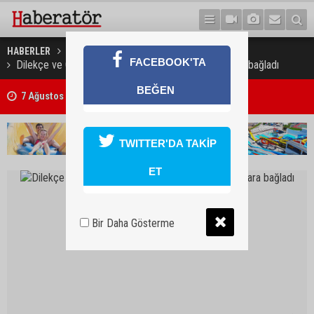
HABERLER
GÜNDEM
FACEBOOK'TA
Dilekçe ve Ombudsman Komitesi 14 dilekçeyi karara bağladı
BEĞEN
7 Ağustos 2026 Döviz Kurları
TWITTER'DA TAKİP
ET
Bir Daha Gösterme