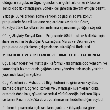
olduğunu vurgulayan Oğuz, gençler, dar gelirli aileler ve ilk kez ev
sahibi olacak vatandaşlara yönelik çalışmaların devam ettiğini belirtti.
Yaklaşık 30 yıl aradan sonra yeniden başlatılan sosyal konut
projelerinde önemli ilerleme sağlandığını kaydeden Oğuz,
Güzelyurt’taki konutların tamamlanma aşamasına geldiğini söyledi.
Oğuz, Alayköy Sosyal Konut Projesi’nde 584 konut ve 6 dükkân için
ihale sürecinin başladığını, Gazimağusa Maraş ve Dikmen’deki
projelerde de planlama çalışmalarının sürdüğünü ifade etti.
MUHACERET VE YURTTAŞLIK REFORMU İLE DİJİTAL DÖNEM…
Oğuz, Muhaceret ve Yurttaşlık Reformu kapsamında göç yönetimi ve
vatandaşlık hizmetlerinin çağdaş kamu yönetimi anlayışıyla yeniden
yapılandırılacağını açıkladı.
Göç Yönetimi ve Muhaceret Bilgi Sistemi ile giriş-çıkış kayıtları,
ikamet, çalışma, öğrenci izinleri ve vatandaşlık işlemlerinin dijital
ortamda daha hızlı, güvenli ve şeffaf yürütüleceğini belirten Oğuz,
sistemin Kasım 2026’da devreye alınmasının hedeflendiğini söyledi.
Reform kapsamında ilgili yasaların günümüz ihtiyaçlarına göre