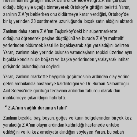
Havalimanı’na gittiğini ancak daha önce elde ettiği Z.A.’nın çarşıda
olduğu bilgisiyle uçağa binmeyerek Ortaköy’e gittiğini belirtti. Yaran,
zanlının Z.A.’yı beklerken onu öldürmeye karar verdiğini, Ortaköy’de
bir iş yerinden 23 santimetre uzunluğunda bıçak satın aldığını aktardı.
Zanlının daha sonra Z.A.’nın Taşkınköy’deki bir süpermarkette
olduğunu öğrenerek peşine düştüğünü ve burada Z.A.’yı muhtelif
yerlerinden öldürmek kasti ile bıçaklayarak ağır yaraladığını belirten
Yaran, zanlının olay yerinde bulunan vatandaşların tepkisi üzerine aynı
bıçakla kendisini de boğazı ve başka yerlerinden yaralayarak intihar
girişimde bulunduğunu söyledi.
Yaran, zanlının markette baygınlık geçirmesinin ardından olay yerine
gelen ambulansla hastaneye kaldırıldığını ve Dr. Burhan Nalbantoğlu
Acil Servisi’nde gördüğü tedavinin ardından taburcu olarak dün
mahkemeye çıkarıldığını hatırlattı.
-“ Z.A.’nın sağlık durumu stabil”
Zanlının bıçakla; baş, boyun, göğüs ve karın bölgelerinden birçok kez
yaraladığı Z.A.’nın olayın ardından kaldırıldığı hastanede entübe
edildiğini ve iki kez ameliyata alındığını söyleyen Yaran, bu sabah