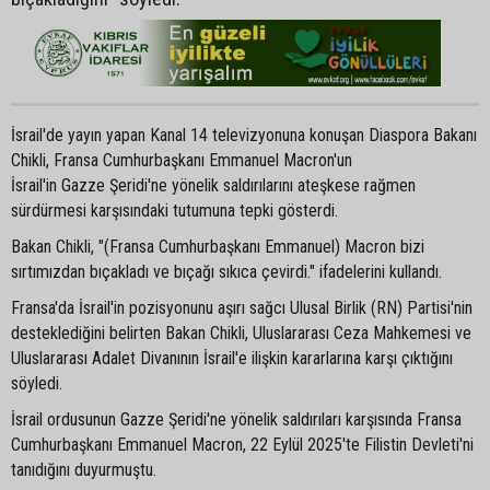
İsrail'de yayın yapan Kanal 14 televizyonuna konuşan Diaspora Bakanı
Chikli, Fransa Cumhurbaşkanı Emmanuel Macron'un
İsrail'in Gazze Şeridi'ne yönelik saldırılarını ateşkese rağmen
sürdürmesi karşısındaki tutumuna tepki gösterdi.
Bakan Chikli, "(Fransa Cumhurbaşkanı Emmanuel) Macron bizi
sırtımızdan bıçakladı ve bıçağı sıkıca çevirdi." ifadelerini kullandı.
Fransa'da İsrail'in pozisyonunu aşırı sağcı Ulusal Birlik (RN) Partisi'nin
desteklediğini belirten Bakan Chikli, Uluslararası Ceza Mahkemesi ve
Uluslararası Adalet Divanının İsrail'e ilişkin kararlarına karşı çıktığını
söyledi.
İsrail ordusunun Gazze Şeridi'ne yönelik saldırıları karşısında Fransa
Cumhurbaşkanı Emmanuel Macron, 22 Eylül 2025'te Filistin Devleti'ni
tanıdığını duyurmuştu.