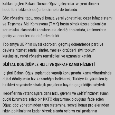
katılan İçişleri Bakanı Dursun Oğuz, çalışmalar ve yeni dönem
hedefleri hakkında değerlendirmelerde bulundu.
Göç yönetimi, tapu, sosyal konut, yerel yönetimler, ceza infaz sistemi
ve Taşınmaz Mal Komisyonu (TMK) başta olmak üzere bakanlığın
sorumluluk alanındaki konuların ele alındığı toplantıda, katılımcıların
görüş ve önerileri de değerlendirildi.
Toplantıya UBP’nin siyasi kadroları, geçmiş dönemlerde parti ve
devlete hizmet etmiş isimler, meslek örgütleri, sivil toplum
kuruluşları, yerel yönetim temsilcileri ve uzmanlar katıldı.
DİJİTAL DÖNÜŞÜMLE HIZLI VE ŞEFFAF KAMU HİZMETİ
İçişleri Bakanı Oğuz toplantıda yaptığı konuşmada, kamu yönetiminde
dijital dönüşümün hız kazandığını belirterek, Türkiye ile yürütülen iş
birlikleri sayesinde stratejik projelerin hayata geçirildiğini söyledi.
Hedeflerinin vatandaşlara daha hızlı, güvenli ve şeffaf hizmet sunan
güçlü kurumlara sahip bir KKTC oluşturmak olduğunu ifade eden
Oğuz, göç yönetiminden tapu sistemine, sosyal konut projelerinden
iskân politikalarına kadar birçok alanda reform çalışmalarının