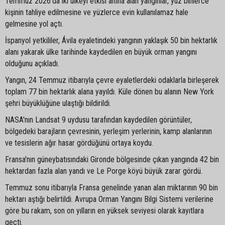
Temmuz 2026'da iki ülkeyi etkisi altına alan yangınlar, yüz binlerce
kişinin tahliye edilmesine ve yüzlerce evin kullanılamaz hale
gelmesine yol açtı.
İspanyol yetkililer, Ávila eyaletindeki yangının yaklaşık 50 bin hektarlık
alanı yakarak ülke tarihinde kaydedilen en büyük orman yangını
olduğunu açıkladı.
Yangın, 24 Temmuz itibarıyla çevre eyaletlerdeki odaklarla birleşerek
toplam 77 bin hektarlık alana yayıldı. Küle dönen bu alanın New York
şehri büyüklüğüne ulaştığı bildirildi.
NASA'nın Landsat 9 uydusu tarafından kaydedilen görüntüler,
bölgedeki barajların çevresinin, yerleşim yerlerinin, kamp alanlarının
ve tesislerin ağır hasar gördüğünü ortaya koydu.
Fransa'nın güneybatısındaki Gironde bölgesinde çıkan yangında 42 bin
hektardan fazla alan yandı ve Le Porge köyü büyük zarar gördü.
Temmuz sonu itibarıyla Fransa genelinde yanan alan miktarının 90 bin
hektarı aştığı belirtildi. Avrupa Orman Yangını Bilgi Sistemi verilerine
göre bu rakam, son on yılların en yüksek seviyesi olarak kayıtlara
geçti.