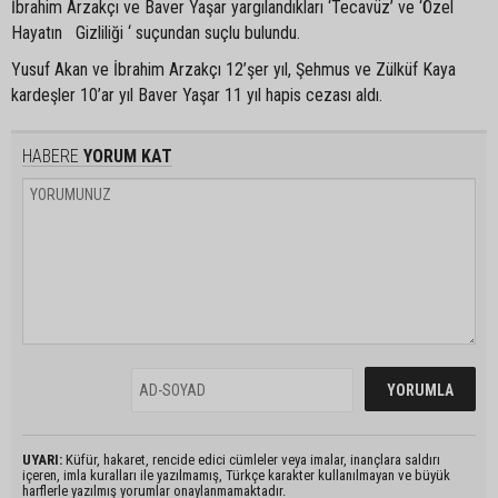
İbrahim Arzakçı ve Baver Yaşar yargılandıkları ‘Tecavüz’ ve ‘Özel
Hayatın Gizliliği ‘ suçundan suçlu bulundu.
Yusuf Akan ve İbrahim Arzakçı 12’şer yıl, Şehmus ve Zülküf Kaya
kardeşler 10’ar yıl Baver Yaşar 11 yıl hapis cezası aldı.
HABERE
YORUM KAT
UYARI:
Küfür, hakaret, rencide edici cümleler veya imalar, inançlara saldırı
içeren, imla kuralları ile yazılmamış, Türkçe karakter kullanılmayan ve büyük
harflerle yazılmış yorumlar onaylanmamaktadır.