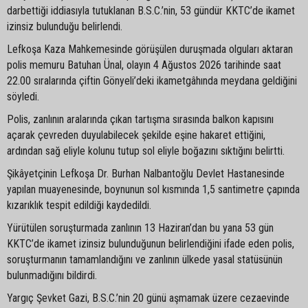
darbettiği iddiasıyla tutuklanan B.S.C.’nin, 53 gündür KKTC’de ikamet
izinsiz bulunduğu belirlendi.
Lefkoşa Kaza Mahkemesinde görüşülen duruşmada olguları aktaran
polis memuru Batuhan Ünal, olayın 4 Ağustos 2026 tarihinde saat
22.00 sıralarında çiftin Gönyeli’deki ikametgâhında meydana geldiğini
söyledi.
Polis, zanlının aralarında çıkan tartışma sırasında balkon kapısını
açarak çevreden duyulabilecek şekilde eşine hakaret ettiğini,
ardından sağ eliyle kolunu tutup sol eliyle boğazını sıktığını belirtti.
Şikâyetçinin Lefkoşa Dr. Burhan Nalbantoğlu Devlet Hastanesinde
yapılan muayenesinde, boynunun sol kısmında 1,5 santimetre çapında
kızarıklık tespit edildiği kaydedildi.
Yürütülen soruşturmada zanlının 13 Haziran’dan bu yana 53 gün
KKTC’de ikamet izinsiz bulunduğunun belirlendiğini ifade eden polis,
soruşturmanın tamamlandığını ve zanlının ülkede yasal statüsünün
bulunmadığını bildirdi.
Yargıç Şevket Gazi, B.S.C.’nin 20 günü aşmamak üzere cezaevinde