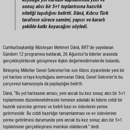
sonuç alıcı bir 5+1 toplantısına hazırlık
niteliği taşıdığını belirtti. Dânâ, Kıbrıs Türk
tarafının sürece samimi, yapıcı ve kararlı
şekilde katkı koyacağını söyledi.
Cumhurbaşkanlığı Müsteşarı Mehmet Dânâ, BRT’de yayınlanan
Gündem 12 programına katılarak, 26 Ağustos’ta liderler arasında
gerçekleştirilecek görüşmeye ilişkin değerlendirmelerde bulundu.
Birleşmiş Milletler Genel Sekreteri’nin son Kıbrıs ziyaretinde yeni bir
yol haritası ortaya koyduğunu anımsatan Dânâ, Genel Sekreter’in bu
çerçeveyi kamuoyuyla da paylaştığını belirtti.
Dânâ, “Bu yol haritasının amacı, yeni ancak bu kez sonuç alıcı bir 5+1
toplantısının düzenlenebilmesini teminen adadaki iki liderin ciddi bir
hazırlık sürecine girmesi ve belirli bazı ev ödevlerini yerine
getirmesidir. Bu ciddi hazırlığın tamamlanması ve ev ödevlerinin
yerine getirilmesi durumunda yeni ancak bu kez sonuç alıcı bir 5+1
toplantısının gerçekleşmesi mümkün olabilecek.” dedi.