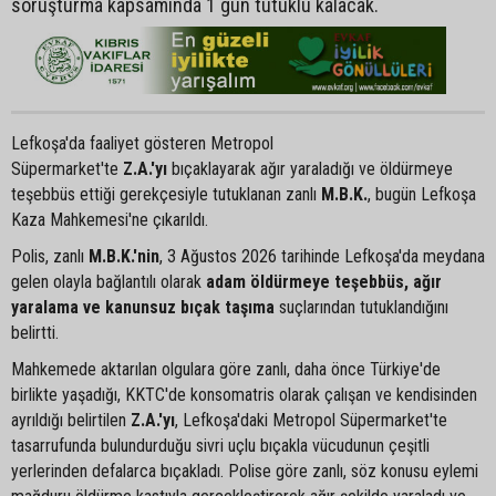
soruşturma kapsamında 1 gün tutuklu kalacak.
Lefkoşa'da faaliyet gösteren Metropol
Süpermarket'te
Z.A.'yı
bıçaklayarak ağır yaraladığı ve öldürmeye
teşebbüs ettiği gerekçesiyle tutuklanan zanlı
M.B.K.
, bugün Lefkoşa
Kaza Mahkemesi'ne çıkarıldı.
Polis, zanlı
M.B.K.'nin
, 3 Ağustos 2026 tarihinde Lefkoşa'da meydana
gelen olayla bağlantılı olarak
adam öldürmeye teşebbüs, ağır
yaralama ve kanunsuz bıçak taşıma
suçlarından tutuklandığını
belirtti.
Mahkemede aktarılan olgulara göre zanlı, daha önce Türkiye'de
birlikte yaşadığı, KKTC'de konsomatris olarak çalışan ve kendisinden
ayrıldığı belirtilen
Z.A.'yı
, Lefkoşa'daki Metropol Süpermarket'te
tasarrufunda bulundurduğu sivri uçlu bıçakla vücudunun çeşitli
yerlerinden defalarca bıçakladı. Polise göre zanlı, söz konusu eylemi