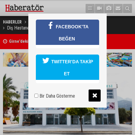
HABERLER
SAĞLIK
FACEBOOK'TA
Diş Hastanesi 5 Ekim’de Hasta kabulüne başlıyor
BEĞEN
Girne'deki cinayet zanlısı polis tarafından yakalandı
TWITTER'DA TAKİP
ET
Bir Daha Gösterme