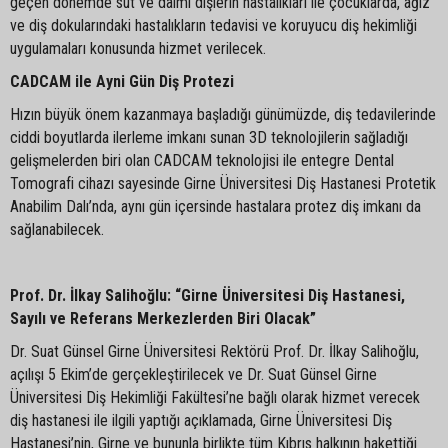
geçen dönemde süt ve daimi dişlerin hastalıkları ile çocuklarda, ağız
ve diş dokularındaki hastalıkların tedavisi ve koruyucu diş hekimliği
uygulamaları konusunda hizmet verilecek.
CADCAM ile Ayni Gün Diş Protezi
Hızın büyük önem kazanmaya başladığı günümüzde, diş tedavilerinde
ciddi boyutlarda ilerleme imkanı sunan 3D teknolojilerin sağladığı
gelişmelerden biri olan CADCAM teknolojisi ile entegre Dental
Tomografi cihazı sayesinde Girne Üniversitesi Diş Hastanesi Protetik
Anabilim Dalı’nda, aynı gün içersinde hastalara protez diş imkanı da
sağlanabilecek.
Prof. Dr. İlkay Salihoğlu: “
Girne Üniversitesi Diş Hastanesi,
Sayılı ve Referans Merkezlerden Biri Olacak”
Dr. Suat Günsel Girne Üniversitesi Rektörü Prof. Dr. İlkay Salihoğlu,
açılışı 5 Ekim’de gerçekleştirilecek ve Dr. Suat Günsel Girne
Üniversitesi Diş Hekimliği Fakültesi’ne bağlı olarak hizmet verecek
diş hastanesi ile ilgili yaptığı açıklamada, Girne Üniversitesi Diş
Hastanesi’nin, Girne ve bununla birlikte tüm Kıbrıs halkının hakettiği