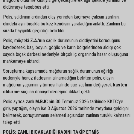
mağduru öldürme kastıyla gerçekleştirerek ağır şekilde yaraladı ve
öldürmeye teşebbüs etti.
Polis, saldırının ardından olay yerinden kaçmaya çalışan zanlının,
elindeki aynı bıçakla bu kez kendisini yaraladığını anlattı. Zanlının bu
sırada baygınlık geçirdiği belirtildi.
Polis, müşteki
Z.A.'nın
sağlık durumunun ciddiyetini koruduğunu
kaydederek, baş, boyun, göğüs ve karın bölgelerinden aldığı çok
sayıda bıçak darbesi nedeniyle birçok iç organında hasar oluştuğunu
mahkemeye aktardı.
Soruşturma kapsamında mağdurun sağlık durumunun ağırlığı
nedeniyle henüz ifadesinin alınamadığını belirten polis, olayın
mağdurun yaşamını yitirmesi halinde suç vasfının değişerek
kasten
öldürme
suçuna dönüşebileceğine dikkat çekti.
Polis ayrıca zanlı
M.B.K.'nin
30 Temmuz 2026 tarihinde KKTC'ye
giriş yaptığını, olayın ise 3 Ağustos 2026 tarihinde meydana geldiğini
belirterek, soruşturmanın selameti açısından zanlının tutuklu kalmasını
talep etti.
POLİS: ZANLI BIÇAKLADIĞI KADINI TAKİP ETMİŞ